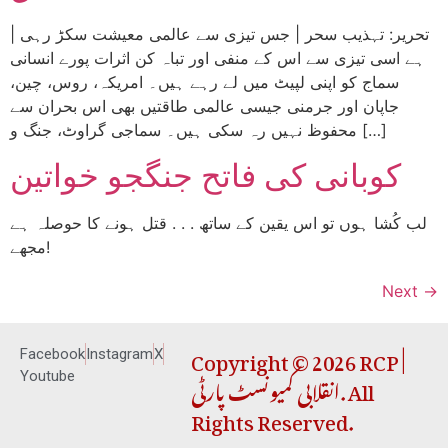
| تحریر: تہذیب سحر | جس تیزی سے عالمی معیشت سکڑ رہی
ہے اسی تیزی سے اس کے منفی اور تباہ کن اثرات پورے انسانی
سماج کو اپنی لپیٹ میں لے رہے ہیں۔ امریکہ، روس، چین،
جاپان اور جرمنی جیسی عالمی طاقتیں بھی اس بحران سے
محفوظ نہیں رہ سکی ہیں۔ سماجی گراوٹ، جنگ و […]
کوبانی کی فاتح جنگجو خواتین
لب کُشا ہوں تو اس یقین کے ساتھ . . . قتل ہونے کا حوصلہ ہے
مجھے!
Next
→
Copyright © 2026 RCP |
Facebook
Instagram
X
انقلابی کمیونسٹ پارٹی. All
Youtube
Rights Reserved.