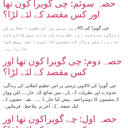
حصہ سوئم: چی گویرا کون تھا
اور کس مقصد کے لئے لڑا؟
چی گویرا کی 45ویں برسی پر اس عظیم انقلابی کی
زندگی، جدوجہد اور نظریات کے بارے میں شائع کئے
جارہے ایلن ووڈز کے مضمون کا تیسرا حصہ پیش کیا
جارہا ہے۔
حصہ دوم: چی گویرا کون تھا اور
کس مقصد کے لئے لڑا؟
چی گویرا کی 45ویں برسی پر اس عظیم انقلابی کی زندگی،
جدوجہد اور نظریات کے بارے میں شائع کئے جارہے ایلن ووڈز
کےمضمون کا دوسراحصہ پیش کیا جارہا ہے۔ بقیہ حصوں کے
لنک صفحے کے آخر پر ملاحظہ فرمائیں۔
حصہ اول: چے گویراکون تھا اور