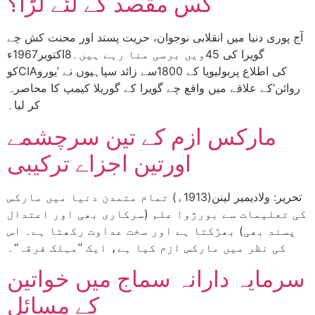
کس مقصد کے لئے لڑا؟
آج پوری دنیا میں انقلابی نوجوان، حریت پسند اور محنت کش چے
گویرا کی 45ویں برسی منا رہے ہیں۔8اکتوبر1967ء
کوCIAکی اطلاع پربولیویا کے 1800سے زائد سپاہیوں نے ’یورو
روائن‘کے علاقے میں واقع چے گویرا کے گوریلا کیمپ کا محاصرہ
کر لیا۔
مارکس ازم کے تین سرچشمے
اورتین اجزاے ترکیبی
تحریر: ولادیمیر لینن(1913ء) تمام متمدن دنیا میں مارکس
کی تعلیمات سے بورژوا علم (سرکاری بھی اور اعتدال
پسند بھی) بھڑکتا ہے اور سخت عداوت رکھتا ہے۔ اس
کی نظر میں مارکس ازم کیا ہے، ایک ’’مہلک فرقہ‘‘۔
سرمایہ دارانہ سماج میں خواتین
کے مسائل