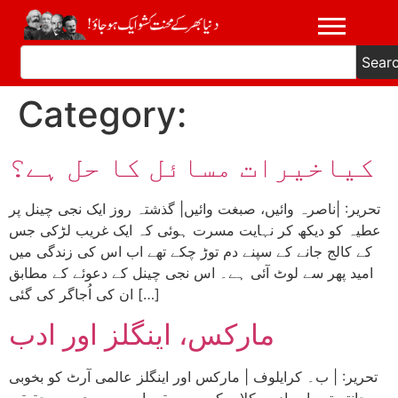
Sear
Category:
کیاخیرات مسائل کا حل ہے؟
تحریر: |ناصرہ وائیں، صبغت وائیں| گذشتہ روز ایک نجی چینل پر
عطیہ کو دیکھ کر نہایت مسرت ہوئی کہ ایک غریب لڑکی جس
کے کالج جانے کے سپنے دم توڑ چکے تھے اب اس کی زندگی میں
امید پھر سے لوٹ آئی ہے۔ اس نجی چینل کے دعوئے کے مطابق
ان کی اُجاگر کی گئی […]
مارکس، اینگلز اور ادب
تحریر: | ب۔ کرایلوف | مارکس اور اینگلز عالمی آرٹ کو بخوبی
جانتے تھے اور ادب، کلاسیکی موسیقی اور مصوری سے حقیقی