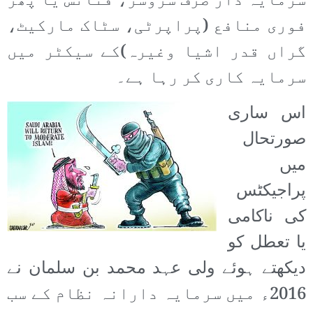
سرمایہ دار صرف سروسز، فنانس یا پھر
فوری منافع (پراپرٹی، سٹاک مارکیٹ،
گراں قدر اشیا وغیرہ)کے سیکٹر میں
سرمایہ کاری کر رہا ہے۔
اس ساری
صورتحال
میں
پراجیکٹس
کی ناکامی
یا تعطل کو
دیکھتے ہوئے ولی عہد محمد بن سلمان نے
2016ء میں سرمایہ دارانہ نظام کے سب