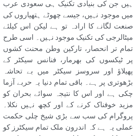
ہیں جن کی بنیادی تکنیک ہی سعودی عرب
میں موجود نہیں، جیسے چھوٹے ہتھیاروں کی
صنعت لگانے کا ارادہ تو ہے لیکن اس کیلئے
میٹالرجی کی تکنیک موجود نہیں۔ اسی طرح
تمام تر انحصار، تارکین وطن محنت کشوں
پر ٹیکسوں کی بھرمار، فنانس سیکٹر کے
پھیلاؤ اور سروسز سیکٹر میں بے تحاشہ
بڑھوتری پر ہے۔ باقی تمام دنیا یہ حربے آزما
چکی ہے اور اس کا نتیجہ سوائے بحران کو
مزید خوفناک کرنے کے اور کچھ نہیں نکلا۔
پروگرام کی سب سے بڑی شیخ چلی حکمت
عملی یہ ہے کہ اندرون ملک تمام سیکٹرز کو