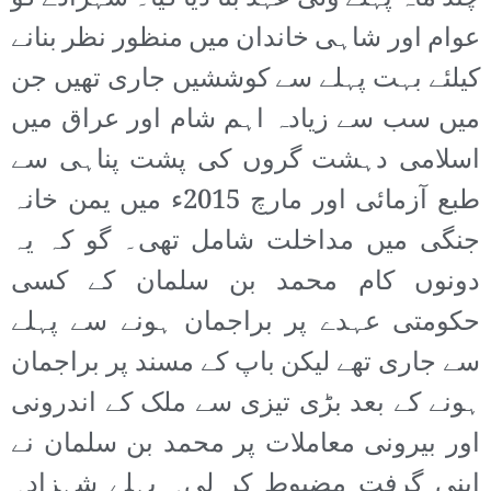
عوام اور شاہی خاندان میں منظور نظر بنانے
کیلئے بہت پہلے سے کوششیں جاری تھیں جن
میں سب سے زیادہ اہم شام اور عراق میں
اسلامی دہشت گروں کی پشت پناہی سے
طبع آزمائی اور مارچ 2015ء میں یمن خانہ
جنگی میں مداخلت شامل تھی۔ گو کہ یہ
دونوں کام محمد بن سلمان کے کسی
حکومتی عہدے پر براجمان ہونے سے پہلے
سے جاری تھے لیکن باپ کے مسند پر براجمان
ہونے کے بعد بڑی تیزی سے ملک کے اندرونی
اور بیرونی معاملات پر محمد بن سلمان نے
اپنی گرفت مضبوط کر لی۔ پہلے شہزادہ