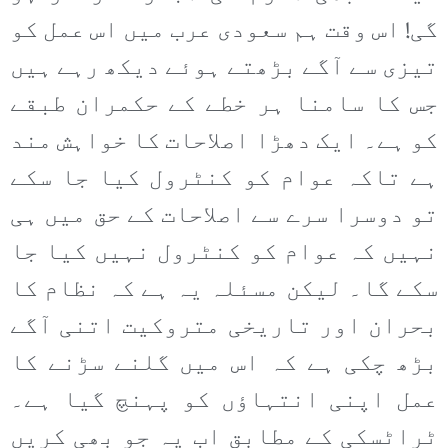
گی! اس وقت ہم سعودی عرب میں اس عمل کو
تیزی سے آگے بڑھتے ہوئے دیکھ رہے ہیں
جس کا سامنا ہر خطے کے حکمران طبقے
کو ہے۔ ایک دھڑا اصلاحات کا خواہش مند
ہے تاکہ عوام کو کنٹرول کیا جا سکے
تو دوسرا سرے سے اصلاحات کے حق میں ہی
نہیں کہ عوام کو کنٹرول نہیں کیا جا
سکے گا۔ لیکن مسئلہ یہ ہے کہ نظام کا
بحران اور تاریخی متروکیت اتنی آگے
بڑھ چکی ہے کہ اس میں گلنے سڑنے کا
عمل اپنی انتہاؤں کو پہنچ گیا ہے۔
ٹراٹسکی کے مطابق اب یہ جو بھی کریں