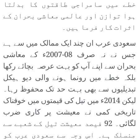
خطے میں سامراجی طاقتوں کا بدلتا
ہوا توازن اور عالمی معاشی بحران کے
اثرات کار فرما ہیں۔
سعودی عرب ان چند ایک ممالک میں سے ہے
جس نے نہ صرف 08-2007ء کے معاشی
بحران سے اپنے آپ کو بہت عرصہ بچائے رکھا
بلکہ خطے میں رونما ہونے والی دیو ہیکل
تبدیلیوں سے بھی بہت حد تک محفوظ رہا۔
لیکن 2014ء میں تیل کی قیمتوں میں خوفناک
تاریخی کمی نے معیشت پر کاری ضرب
لگائی۔ 92 فیصد معیشت تیل کے شعبے سے
منسلک ہے۔ اس وجہ سے سعودی عرب کو