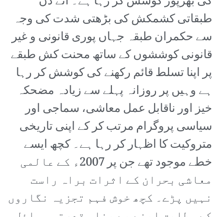
کی بھرپور کوشش کر رہا ہے۔ آئے دن
طبقاتی کشمکش کی بڑھتی شدت کی وجہ
سے حکمران طبقہ جہاں پوری قانونی و غیر
قانونی کوششوں کے ساتھ محنت کش طبقے
پر اپنا تسلط قائم رکھنے کی کوشش کر رہا
ہے وہیں پر روزانہ پہلے سے زیادہ مضحکہ
خیز اور ناقابل عمل معاشی، سماجی اور
سیاسی پروگرام مرتب کر کے اپنی تاریخی
متروکیت کا اظہار کر رہا ہے۔ کچھ ایسے
خطے موجود تھے جن پر 2007ء کے عالمی
معاشی بحران کے اثرات براہ راست
نہیں پڑے۔ کچھ خوش فہم تجزیہ نگاروں
کے مطابق اپنے بے پناہ قدرتی وسائل