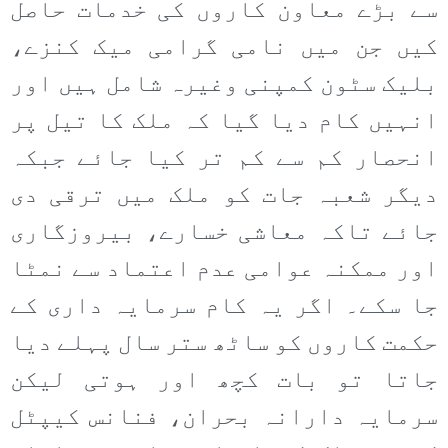
سے بڑے معاون کاروں کی خدمات حاصل
کیں جن میں نامی گرامی میک کنزے،
بلیک سٹون کمپنی وغیرہ شامل ہیں اور
انہیں کام دیا گیا کہ ملک کا تیل پر
انحصار کم سے کم تر کیا جائے جبکہ
دیگر شعبہ جات کو ملک میں ترقی دی
جائے تاکہ معاشی خسارے، بیروزگاری
اور ممکنہ عوامی عدم اعتماد سے نمٹا
جا سکے۔ اگر یہ کام سرمایہ داری کے
حکمت کاروں کو ساٹھ ستر سال پہلے دیا
جاتا تو بات کچھ اور ہوتی لیکن
سرمایہ دارانہ بحران، فنانس کیپٹل