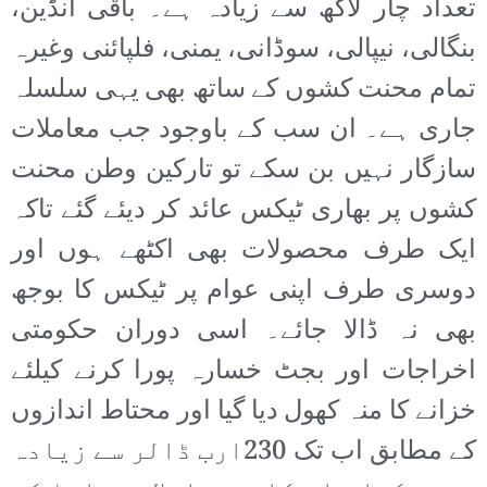
تعداد چار لاکھ سے زیادہ ہے۔ باقی انڈین،
بنگالی، نیپالی، سوڈانی، یمنی، فلپائنی وغیرہ
تمام محنت کشوں کے ساتھ بھی یہی سلسلہ
جاری ہے۔ ان سب کے باوجود جب معاملات
سازگار نہیں بن سکے تو تارکین وطن محنت
کشوں پر بھاری ٹیکس عائد کر دیئے گئے تاکہ
ایک طرف محصولات بھی اکٹھے ہوں اور
دوسری طرف اپنی عوام پر ٹیکس کا بوجھ
بھی نہ ڈالا جائے۔ اسی دوران حکومتی
اخراجات اور بجٹ خسارہ پورا کرنے کیلئے
خزانے کا منہ کھول دیا گیا اور محتاط اندازوں
کے مطابق اب تک 230ارب ڈالر سے زیادہ