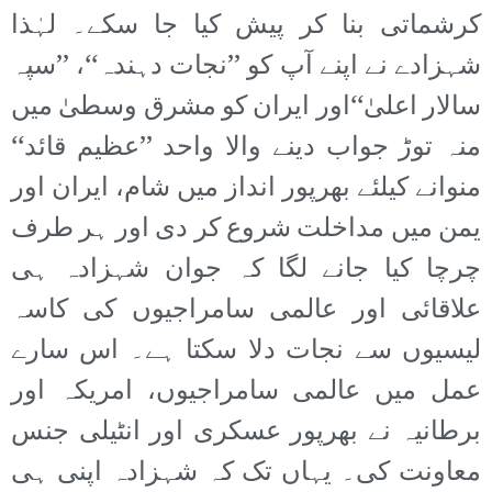
کرشماتی بنا کر پیش کیا جا سکے۔ لہٰذا
شہزادے نے اپنے آپ کو ’’نجات دہندہ‘‘، ’’سپہ
سالار اعلیٰ‘‘اور ایران کو مشرق وسطیٰ میں
منہ توڑ جواب دینے والا واحد ’’عظیم قائد‘‘
منوانے کیلئے بھرپور انداز میں شام، ایران اور
یمن میں مداخلت شروع کر دی اور ہر طرف
چرچا کیا جانے لگا کہ جوان شہزادہ ہی
علاقائی اور عالمی سامراجیوں کی کاسہ
لیسیوں سے نجات دلا سکتا ہے۔ اس سارے
عمل میں عالمی سامراجیوں، امریکہ اور
برطانیہ نے بھرپور عسکری اور انٹیلی جنس
معاونت کی۔ یہاں تک کہ شہزادہ اپنی ہی