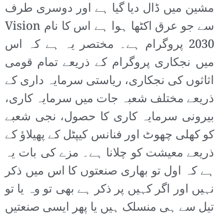
مشین میں ڈال دیا گیا ہے اور دوسری طرف
سے جو عرق اکٹھا ہوا ہے اس کا نام Vision
2030 پروگرام ہے۔ مختصر یہ ہے کہ اس
میں نجکاری پروگرام کے ذریعے تمام قومی
اثاثوں کی نجکاری، ریاستی سرمایہ داری کے
ذریعے مختلف شعبہ جات میں سرمایہ کاری،
بیرونی سرمایہ کاری کا حصول، نجی شعبے
کو کھلی چھوٹ اور فنانس کیپٹل کے پھیلاؤ کے
ذریعے معیشت کو چلانا ہے۔ مزے کی بات یہ
ہے کہ اول تو بھاری صنعتوں کا اس میں ذکر
نہیں اور اگر کہیں پر ذکر ہے بھی تو وہ یا تو
تیل سے ہی منسلک ہیں یا پھر ایسی صنعتیں