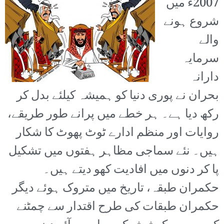
2007ء میں
شروع ہونے
والے
سرمایہ
دارانہ
بحران نے پوری دنیا کو ہمیشہ کیلئے بدل کر
رکھ دیا ہے۔ ہر خطے میں پرانے طور طریقے،
روایات اور منظم ادارے ٹوٹ پھوٹ کا شکار
ہیں۔ نئے سماجی مظاہر ہفتوں میں تشکیل
پا کر دنوں میں افادیت کھو دیتے ہیں۔
حکمران طبقہ، تاریخ میں متروک ہوئے دیگر
حکمران طبقات کی طرح اقتدار سے چمٹنے