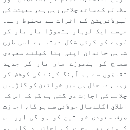
مظالم کے ساتھ چلاتی رہی ہے، معیشت کی
لبرلائزیشن کے اثرات سے محفوظ رہے۔
جیسے ایک لوہار ہتھوڑا مار مار کر
لوہے کو کوئی شکل دیتا ہے اسی طرح
شاہی خاندان اپنی بقا کیلئے سعودی
سماج کو ہتھوڑے مار مار کر جدید
تقاضوں سے ہم آہنگ کرنے کی کوشش کر
رہا ہے۔ حال ہی میں خواتین کو گاڑیاں
چلانے کی اجازت دی گئی ہے گو کہ اس کا
اطلاق اگلے سال جولائی سے ہو گا، اجازت
صرف سعودی خواتین کو ہو گی اور اس
کیلئے بھی محرم کی اجازت درکار ہو