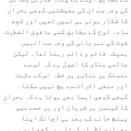
کی وجہ سے ان کی معیشتیں کبھی بحران
کا شکار ہونی ہی نہیں تھیں اور کچھ
سادہ لوح کے مطابق کسی مافوق الفطرت
قوت کی مہربانی کی وجہ سے انہیں
ہمیشہ قائم و دائم رہنا تھا۔ لیکن
عالمی منڈی کا اصول ہے کہ اس سے
منسلک ہر منڈی، ہر خطہ اس کے مثبت
اور منفی اثرات سے بچ نہیں سکتا۔
کبھی کبھی ایسا بھی ہوتا ہے کہ بحران
کا کینسر ہر شریان اور ہر حصے میں
پہنچ جانے کے بعد ہی اچانک اپنا
معیاری اظہار کرتا ہے۔ کچھ ایسی ہی