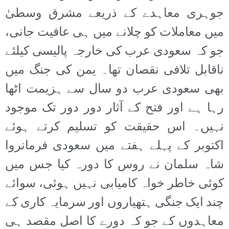
جوہری معاہدے کے ذریعے مشرق وسطیٰ
میں معاملات کو چلانے میں ہی عافیت جانی،
جو کہ سعودی عرب کی خارجہ پالیسی کیلئے
ناقابل تلافی نقصان تھا۔ یمن کی جنگ میں
بھی سعودی عرب دو سال سے ہزیمت اٹھا
رہا ہے اور فتح کے آثار دور دور تک موجود
نہیں۔ اس حقیقت کو تسلیم کرتے ہوئے
اکتوبر کے پہلے ہفتے میں سعودی فرمانروا
شاہ سلمان نے روس کا دورہ کیا جس میں
کوئی خاطر خواہ کامیابی نہیں ہوئی، سوائے
چند ایک جنگی ہتھیاروں اور سرمایہ کاری کے
معاہدوں کے جو کہ دورے کا اصل مقصد ہی