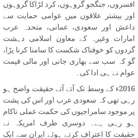
افسروں، جنگجو گروہوں، کرد لڑاکا گروہوں
اور بیشتر علاقوں میں عوامی حمایت سے
داعش اور سعودی، عمانی، متحدہ عرب
امارات وغیرہ کے معاون اسلامی دہشت
گردوں کو خوفناک شکست کا سامنا کرنا پڑا،
گو کہ سب سے بھاری جانی اور مالی قیمت
عوام نے ہی ادا کی۔
2016ء کے وسط تک آتے آتے حقیقت واضح ہو
رہی تھی کہ سعودی عرب اور اس کی پشت
پر موجود سامراجیوں کی حکمت عملی ناکام
ہو رہی ہے۔ دوسری طرف امریکہ نے
حقیقت کا اعتراف کرتے ہوئے ایران سے ایک