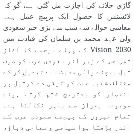
گاڑی چلانے کی اجازت مل گئی ہے، گو کہ
لائسنس کا حصول ایک پرپیچ عمل ہے۔
معاشی حوالے سے سب سے بڑی خبر سعودی
ولی عہد محمد بن سلمان کی قیادت میں
2030 Vision کے پہلے مرحلے کا آغاز
تھی جس کے زیر اثر سعودی عرب کو صرف
تیل بیچنے والی معیشت سے تبدیل کر کے
مختلف شعبہ جات کو ترقی دے کرتیل پر
انحصار کو بدتریج ختم کرتے ہوئے
موجودہ بحران سے باہر نکالنا ہے۔
تمام خبروں کے پیچھے سعودی عرب کے
اندر بڑھتا ہوا سیاسی و سماجی دباؤ،