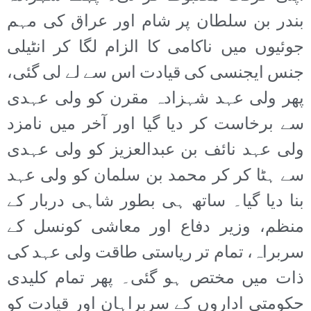
بندر بن سلطان پر شام اور عراق کی مہم
جوئیوں میں ناکامی کا الزام لگا کر انٹیلی
جنس ایجنسی کی قیادت اس سے لے لی گئی،
پھر ولی عہد شہزادہ مقرن کو ولی عہدی
سے برخاست کر دیا گیا اور آخر میں نامزد
ولی عہد نائف بن عبدالعزیز کو ولی عہدی
سے ہٹا کر کر محمد بن سلمان کو ولی عہد
بنا دیا گیا۔ ساتھ ہی بطور شاہی دربار کے
منظم، وزیر دفاع اور معاشی کونسل کے
سربراہ، تمام تر ریاستی طاقت ولی عہد کی
ذات میں مختص ہو گئی۔ پھر تمام کلیدی
حکومتی اداروں کے سربراہان اور قیادت کو