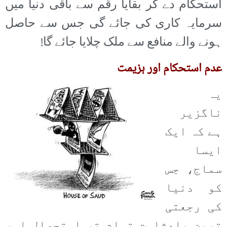
استحکام دے کر بقایا رقم سے باقی دنیا میں
سرمایہ کاری کی جائے گی جس سے حاصل
ہونے والے منافع سے ملک چلایا جائے گا!
عدم استحکام اور ہزیمت
یہ
ناگزیر
ہے کہ ایک
ایسا
سماج، جس
کو دنیا
کی رجعتی
ترین بادشاہت تمام تر استحصال اور