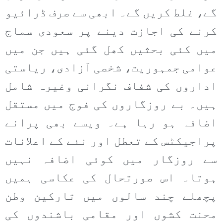
گے، غلط کریں گے۔ ابھی سے صرف ڈرائیو
کرنے کی اجازت دینے پر سعودی سماج
میں کئی بحثیں کھل گئی ہیں جن میں
عوامی جمہوریت، شخصی آزادی، ریاستی
اداروں کی شفاف نگرانی وغیرہ شامل
ہیں۔ بے روزگاروں کی فوج میں مستقل
اضافہ ہو رہا ہے۔ ویسے بھی پرانے
پراجیکٹس کے تعطل اور نئے کے اعلانات
سے روزگار میں کوئی اضافہ نہیں
ہوتا۔ اس صورتحال کی عکاسی ہمیں
پچھلے چند سالوں میں تارکین وطن
محنت کشوں اور مقامی باشندوں کی