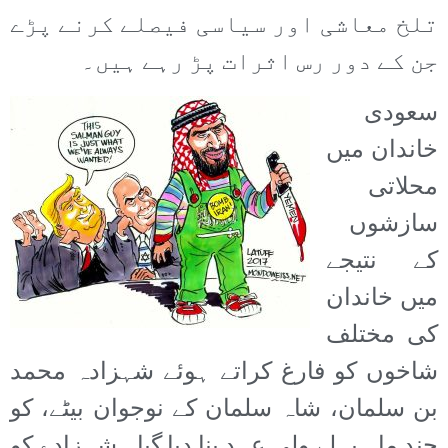
تلخ معاشی اور سیاسی فیصلے کرنے پڑے
جن کے دور رس اثرات پڑ رہے ہیں۔
سعودی
خاندان میں
محلاتی
سازشوں
کے نتیجے
میں خاندان
کی مختلف
شاخوں کو فارغ کراتے ہوئے شہزادہ محمد
بن سلمان، شاہ سلمان کے نوجوان بیٹے، کو
چند ماہ پہلے ولی عہد بنا دیا گیا۔ شہزادے کو