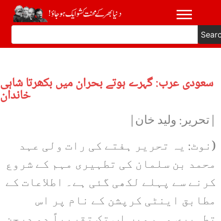
Sear
سعودی عرب: گہرے ہوتے بحران میں بکھرتا شاہی
خاندان
|تحریر: ولید خان|
(نوٹ: یہ تحریر ہفتے کی رات ولی عہد
محمد بن سلمان کی تطہیری مہم کے شروع
کرنے سے پہلے لکھی گئی ہے۔ اطلاعات کے
مطابق اینٹی کرپشن کے نام پر اس
تطہیری مہم میں اب تک تقریباً دو درجن