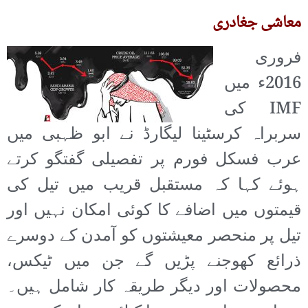
معاشی جغادری
فروری
2016ء میں
IMF کی
سربراہ کرسٹینا لیگارڈ نے ابو ظہبی میں
عرب فسکل فورم پر تفصیلی گفتگو کرتے
ہوئے کہا کہ مستقبل قریب میں تیل کی
قیمتوں میں اضافے کا کوئی امکان نہیں اور
تیل پر منحصر معیشتوں کو آمدن کے دوسرے
ذرائع کھوجنے پڑیں گے جن میں ٹیکس،
محصولات اور دیگر طریقہ کار شامل ہیں۔