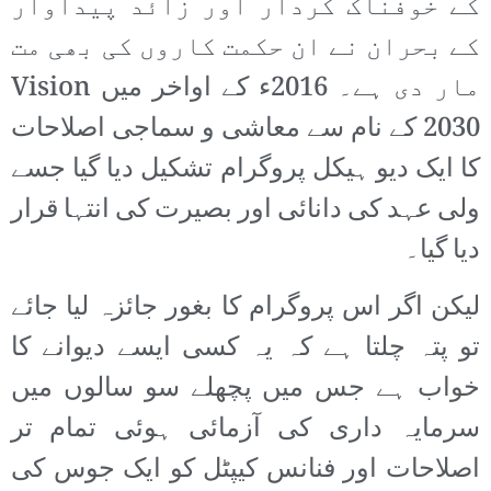
کے خوفناک کردار اور زائد پیداوار
کے بحران نے ان حکمت کاروں کی بھی مت
مار دی ہے۔ 2016ء کے اواخر میں Vision
2030 کے نام سے معاشی و سماجی اصلاحات
کا ایک دیو ہیکل پروگرام تشکیل دیا گیا جسے
ولی عہد کی دانائی اور بصیرت کی انتہا قرار
دیا گیا۔
لیکن اگر اس پروگرام کا بغور جائزہ لیا جائے
تو پتہ چلتا ہے کہ یہ کسی ایسے دیوانے کا
خواب ہے جس میں پچھلے سو سالوں میں
سرمایہ داری کی آزمائی ہوئی تمام تر
اصلاحات اور فنانس کیپٹل کو ایک جوس کی