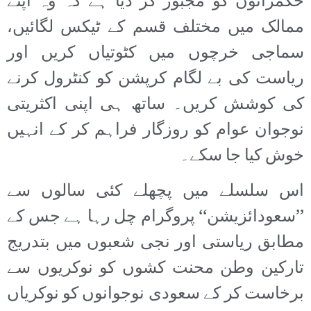
حکمرانوں کو مجبور کر دیا ہے کہ وہ اپنے
ممالک میں مختلف قسم کے ٹیکس لگائیں،
سماجی خرچوں میں کٹوتیاں کریں اور
ریاست کی بے لگام کرپشن کو کنٹرول کرنے
کی کوشش کریں۔ ساتھ ہی اپنی اکثریتی
نوجوان عوام کو روزگار فراہم کر کے انہیں
خوش کیا جا سکے۔
اس سلسلے میں پچھلے کئی سالوں سے
’’سعودائزیشن‘‘ پروگرام چل رہا ہے جس کے
مطابق ریاستی اور نجی شعبوں میں بتدریج
تارکین وطن محنت کشوں کو نوکریوں سے
برخاست کر کے سعودی نوجوانوں کو نوکریاں