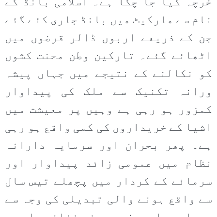
خرچہ کیا جا چکا ہے۔ اسلامی بانڈ کے
نام سے مارکیٹ میں بانڈ جاری کئے گئے
جن کے ذریعے اربوں ڈالر قرضوں میں
اٹھائے گئے۔ تارکین وطن محنت کشوں
کو نکالنے کے نتیجے میں جہاں پیشہ
ورانہ تکنیک سے ملک کی پیداوار
کمزور ہو رہی ہے وہیں پر معیشت میں
اشیا کے خریداروں کی کمی واقع ہو رہی
ہے۔ پھر بحران اور سرمایہ دارانہ
نظام میں عمومی زائد پیداوار اور
سرمائے کے کردار میں پچھلے تیس سال
سے واقع ہونے والی تبدیلی کی وجہ سے