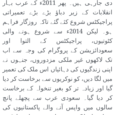
دی جارہی ہیں۔ پھر 2011ء کے عرب بہار
انقلابات کے زیر دباؤ بڑے بڑے تعمیراتی
پراجیکٹس شروع کئے گئے تاکہ روزگار فراہم
ہو۔ لیکن 2014ء سے شروع ہونے والی
کٹوتیوں، پراجیکٹس کے التوا اور
سعودائزیشن کے پروگرام کی وجہ سے اب
تک لاکھوں غیر ملکی مزدوروں، جنہوں نے
اپنی زندگیوں کی دہائیاں اس ملک کی تعمیر
میں لگا دیں، کو نوکریوں سے برخاست کر دیا
گیا اور زیادہ تر کو بغیر تنخواہ کے برخاست
کر دیا گیا۔ سعودی عرب سے پچھلے پانچ
سالوں میں واپس آنے والے پاکستانیوں کی