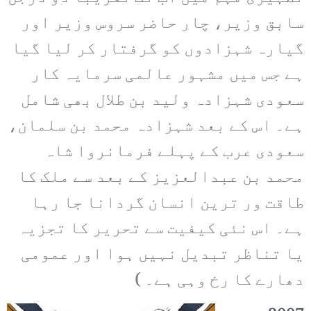
سابق وزیر، چار حاضر سروس وزیر اور
گیارہ شہزادوں کو گرفتار کر لیا گیا
ہے جس میں مشہور عالمی سرمایہ کار
سعودی شہزادہ ولید بن طلال بھی شامل
ہے۔ اس کے بعد شہزادہ محمد بن سلمان،
سعودی عرب کے پہلے فرمانروا شاہ
محمد بن عبدالعزیز کے بعد سے ملک کا
طاقت ور ترین انسان گردانا جا رہا
ہے۔ اس نئی کیفیت سے تحریر کا تجزیہ
یا تناظر تبدیل نہیں ہوا اور عمومی
دھارے کا رخ وہی ہے۔ )