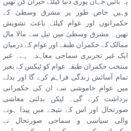
یہ باتیں جہاں پوری دنیا کیلئے حیران کن تھیں
وہیں خاص طور پر مشرق وسطیٰ کے
حکمرانوں اور عوام کیلئے باعث تشویش
تھیں۔ مشرق وسطیٰ میں تیل سے مالا مال
ممالک کے حکمران طبقے اور عوام کے درمیان
ایک غیر تحریری سماجی معاہدہ ہے۔ غیر
منتخب حکمران طبقہ عوام کو ٹیکس کے بغیر
تمام آسائش زندگی فراہم کرے گا اور بدلے
میں عوام خاموشی سے ان کی حکمرانی
برداشت کرے گی۔ لیکن بدلتی معاشی
صورتحال اور اس کے نتیجے میں پیدا ہونے
والی سیاسی و سماجی صورتحال نے