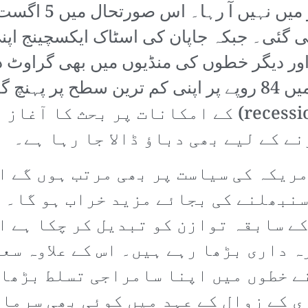
جبکہ افراطِ زر کا
ور دیگر خطوں کی منڈیوں میں بھی گراوٹ دی
بھی گراوٹ کے بعد ڈالر کے مقابلے میں 84 روپے پر اپنی کم
میں ایک دفعہ پھر کساد بازاری (recession) کے امکانا
ے کے لیے بھی دباؤ ڈالا جا رہا ہے۔
ریکہ کی سیاست پر بھی مرتب ہوں گے ا
نبھلنے کی بجائے مزید خراب ہو گا۔ 
ے سابقہ توازن کو تبدیل کر چکا ہے ا
 داری بڑھا رہے ہیں۔ اس کے علاوہ سع
ے خطوں میں اپنا سامراجی تسلط بڑھان
ی کے زوال کے عہد میں کوئی بھی سرما