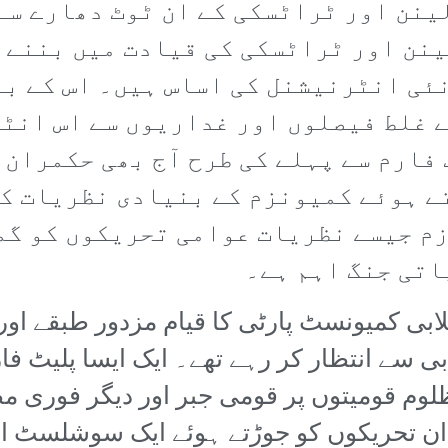
نن اور ٹراٹسکی کے ان ٹوٹ دھارے سے
عد لینن اور ٹراٹسکی کی قیادت میں بنن
نئی انٹرنیشنل کی اساس ہیں۔ اس کے ب
 غلط فیصلوں اور غداریوں سے اس انٹ
 فارم سے پہلے کی طرح آج بھی حکمران 
تے ہوئے کمیونزم کے بنیادی نظریات ک
زم جیسے نظریات عوامی تحریکوں کو گم
اتی جنگ اہم ہے۔
بی کمیونسٹ پارٹی کا قیام مزدور طبقے اور ا
ی سے انتظار کر رہے تھے۔ ایک ایسا پلیٹ ف
لوم قومیتوں پر قومی جبر اور دیگر فوری م
کہ ان تحریکوں کو جوڑتے ہوئے ایک سوشلسٹ 