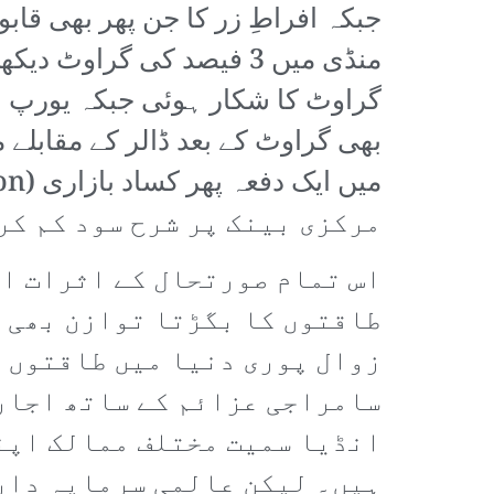
گراوٹ کا شکار ہوئی جبکہ یورپ ا
مرکزی بینک پر شرح سود کم کرن
اس تمام صورتحال کے اثرات ام
طاقتوں کا بگڑتا توازن بھی س
زوال پوری دنیا میں طاقتوں ک
سامراجی عزائم کے ساتھ اجارہ
انڈیا سمیت مختلف ممالک اپن
ہیں۔ لیکن عالمی سرمایہ دار