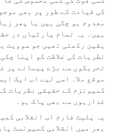
کسی قوت کی کمی محسوس کی جا 
کی قیادت کے طور پر بھی موجو
معدوم ہو چکی ہیں یا پھر زیا
ہیں۔ یہ تمام پارٹیاں در حق
یقین رکھتی تھیں جو سوویت یو
نظریات کی غلاظت کو اپنا چکی
تحریکوں سے بڑے پیمانے پر غ
موقع ملا۔ اسی لیے اب ایک ایس
کمیونزم کے حقیقی نظریات کا 
غداریوں سے بھی پاک ہو۔
یہ پلیٹ فارم اب انقلابی کمی
بھر میں انقلابی کمیونسٹ پار