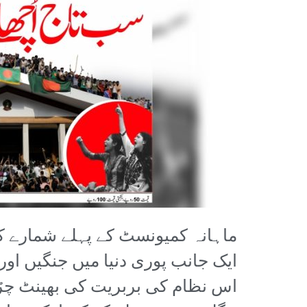
ماہانہ کمیونسٹ کے پہلے شمارے کی
ایک جانب پوری دنیا میں جنگیں او
اس نظام کی بربریت کی بھینٹ چڑھ