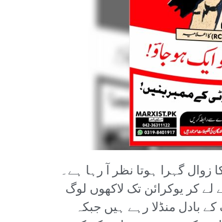
زوال گہرا ہوتا نظر آ رہا ہے۔
 لے کر یوکرائن تک لاکھوں لوگ
ے بادل منڈلا رہے ہیں جبکہ