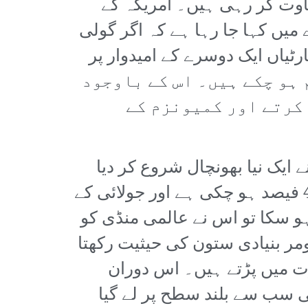
غاوت کر رہی ہیں۔ امریکہ کے
یں کہا جا رہا ہے کہ اگر گولی
رٹیاں ایک دوسرے کے امیدوار پر
کر رہی ہیں اور ٹرمپ پر 91 مقدمات قائم ہو چکے ہیں۔ اس کے باوجود
کرتے اور کمیونزم کے
ایک نیا بھونچال شروع کر دیا
ہے۔ اگست کے آغاز میں جب یہ خبر آئی کہ امریکہ میں بیروزگاری کی شرح 4.3 فیصد ہو چکی ہے اور جولائی کے
ہو سکا تو اس نے عالمی منڈی کو
مر بنیادی ستون کی حیثیت رکھتا
 میں پڑتے ہیں۔ اس دوران
رکاری شرح سود پانچ فیصد سے بڑھا کر اسے 23 سال کی سب سے بلند سطح پر لے گیا