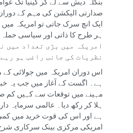
بنگلہ دیش سے لے کر کینیا تک عوا
صدارتی الیکشن کی مہم کے دوران 
ایک انچ سرک جاتی تو امریکہ میں خا
امریکہ میں بڑی تعداد میں ن
نظریات کی جانب راغب ہو رہے 
اس دوران امریکہ میں جولائی کے مہ
مہینے میں توقعات سے کہیں کم صرف
ہلا کر رکھ دیا۔ عالمی سرمایہ دا
ہے اور اس کی قوت خرید میں کمی