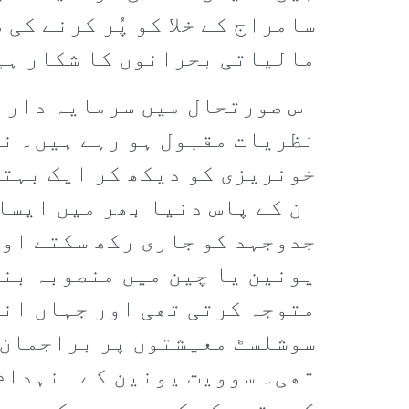
سامراج کے خلا کو پُر کرنے کی
مالیاتی بحرانوں کا شکار ہی
اس صورتحال میں سرمایہ داران
نظریات مقبول ہو رہے ہیں۔ ن
خونریزی کو دیکھ کر ایک بہتر
ان کے پاس دنیا بھر میں ایسا
جدوجہد کو جاری رکھ سکتے اور
یونین یا چین میں منصوبہ بن
متوجہ کرتی تھی اور جہاں انہ
سوشلسٹ معیشتوں پر براجمان 
تھی۔ سوویت یونین کے انہدام 