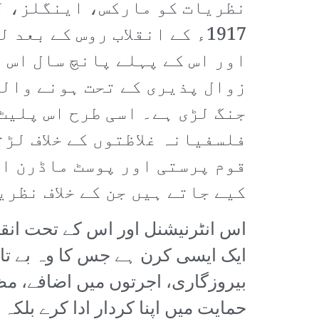
نظریات کو مارکس، اینگلز، لی
1917ء کے انقلاب روس کے ب
اور اس کے پہلے پانچ سال اس 
زوال پذیری کے تحت ہونے والے
جنگ لڑی ہے۔ اسی طرح اس پلیٹ
فلسفیانہ غلاظتوں کے خلاف لڑ
قوم پرستی اور پوسٹ ماڈرن ا
کیے جاتے ہیں جن کے خلاف نظری
اس انٹرنیشنل اور اس کے تحت انقلا
ایک ایسی کرن ہے جس کا وہ بے تاب
بیروزگاری، اجرتوں میں اضافے، مظ
حمایت میں اپنا کردار ادا کرے بل