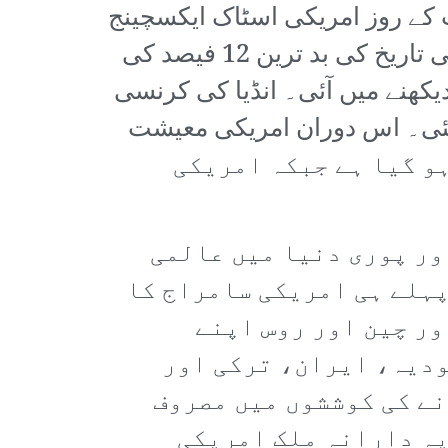
 جن پھر بھی قابو میں نہیں آ رہا۔ اس صورتحال میں 5 اگست کے روز امریکی اسٹاک ایکسچینج
منڈی میں 3 فیصد کی گراوٹ دیکھی گئی۔ جبکہ جاپان کی اسٹاک ایکسچینج اپنی تاریخ کی بد ترین 12 فیصد کی
کھنے میں آئی۔ انڈیا کی کرنسی
 ترین سطح پر پہنچ گئی۔ اس دوران امریکی معیشت
ت پر بحث کا آغاز ہو گیا ہے جبکہ امریکی
ور پوری دنیا میں عالمی
پہلے ہی امریکی سامراج کا
ور چین اور روس اپنے
ودیہ، ایران، ترکی اور
ے کی کوششوں میں مصروف
یہ دارانہ ملک امریکی