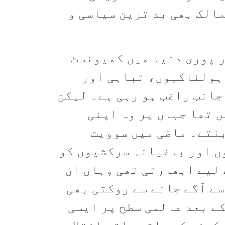
مالک بھی بد ترین سیاسی و
ر پوری دنیا میں کمیونسٹ
 ہولناکیوں، تباہی اور
جانب راغب ہو رہی ہے۔ لیکن
ں تھا جہاں پر وہ اپنی
بنتے۔ ماضی میں سوویت
ں اور باغیانہ سرکشیوں کو
 لیے ابھارتی تھی وہاں ان
ے آگے جانے سے روکتی بھی
ے بعد عالمی سطح پر ایسی