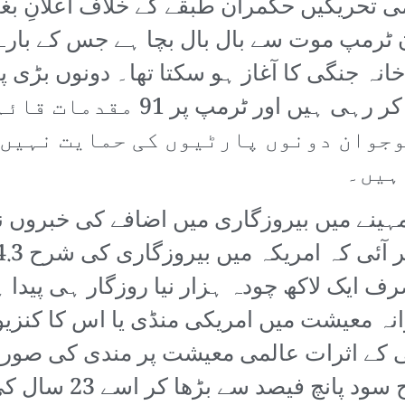
می تحریکیں حکمران طبقے کے خلاف اعلانِ ب
ٹرمپ موت سے بال بال بچا ہے جس کے بارے م
نہ جنگی کا آغاز ہو سکتا تھا۔ دونوں بڑی پا
ہر طرح کا ذاتی اور سیاسی حملہ 
وجوان دونوں پارٹیوں کی حمایت نہیں 
ہیں۔
ینے میں بیروزگاری میں اضافے کی خبروں نے 
 ایک لاکھ چودہ ہزار نیا روزگار ہی پیدا 
رانہ معیشت میں امریکی منڈی یا اس کا کنزیو
 کے اثرات عالمی معیشت پر مندی کی صورت
امریکی مرکزی بینک س