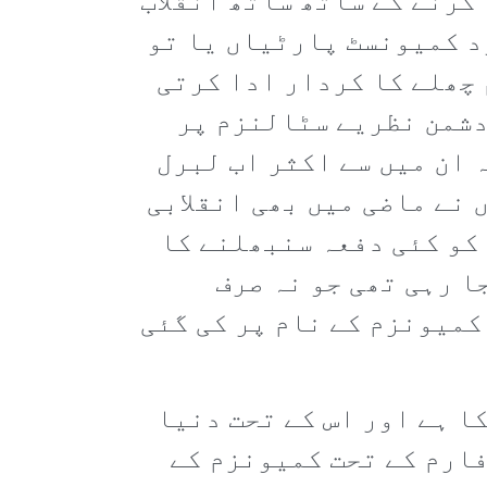
کرنے کے ساتھ ساتھ انقلاب
د کمیونسٹ پارٹیاں یا تو
 چھلے کا کردار ادا کرتی
دشمن نظریے سٹالنزم پر
 ان میں سے اکثر اب لبرل
 نے ماضی میں بھی انقلابی
کو کئی دفعہ سنبھلنے کا
ا رہی تھی جو نہ صرف
کمیونزم کے نام پر کی گئی
ا ہے اور اس کے تحت دنیا
فارم کے تحت کمیونزم کے