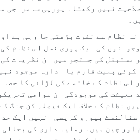
 صلاحیت نہیں رکھتا۔ یورپی سامراجی م
ں۔
ہ نظام سے نفرت بڑھتی جا رہی ہے او
وجوانوں کی ایک پوری نسل اس نظام کی
 مستبقل کی جستجو میں ان نظریات کی 
 کوئی پلیٹ فارم یا ادارہ موجود نہی
 اس نظام کے خاتمے کی لڑائی کا حصہ 
د معیشت کی موجودگی ان عوامی تحریکو
یں نظام کے خلاف ایک فیصلہ کن جنگ کے
سٹالنسٹ بیورو کریسی انہیں ایک حد س
اور چین میں سرمایہ داری کی بحالی ک