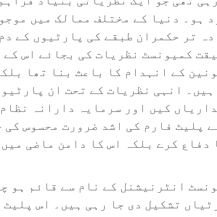
رہی تھی جو ایک نظریاتی بنیاد فراہم 
د ہو۔ دنیا کے مختلف ممالک میں موجو
دہ تر حکمران طبقے کی پارٹیوں کے دم
یقت کمیونسٹ نظریات کی بجائے اس کے 
نین کے انہدام کا باعث بنا تھا بلکہ
 ہیں۔ انہی نظریات کے تحت ان پارٹیوں
داریاں کیں اور سرمایہ دارانہ نظام 
ے پلیٹ فارم کی اشد ضرورت محسوس کی ج
دفاع کرے بلکہ اس کا دامن ماضی میں 
ونسٹ انٹرنیشنل کے نام سے قائم ہو چک
ٹیاں تشکیل دی جا رہی ہیں۔ اس پلیٹ 