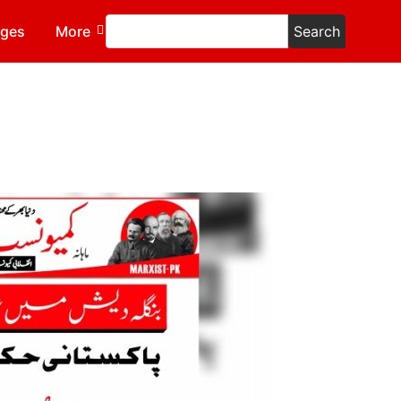
ages
More
Search