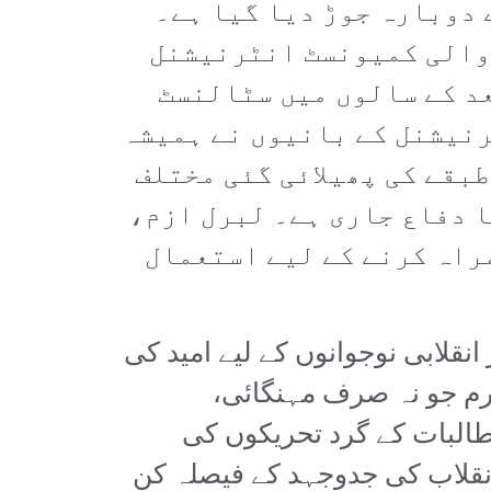
 دوبارہ جوڑ دیا گیا ہے۔
ے والی کمیونسٹ انٹرنیشنل
عد کے سالوں میں سٹالنسٹ
رنیشنل کے بانیوں نے ہمیشہ
طبقے کی پھیلائی گئی مختلف
ا دفاع جاری ہے۔ لبرل ازم،
راہ کرنے کے لیے استعمال
نقلابی نوجوانوں کے لیے امید کی
ارم جو نہ صرف مہنگائی،
طالبات کے گرد تحریکوں کی
انقلاب کی جدوجہد کے فیصلہ کن