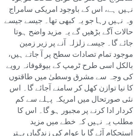
نہیں ہے، اس کے باوجود امریکی سامراج
وہ نہیں رہا جو یہ کبھی تھا۔ جیسے جیسے
حالات آگے بڑھیں گے یہ مزید واضح ہوتا
جائے گا۔ جیسے زلزلہ آنے پر زیر زمین
موجود تمام تصادات سطح پر آ جاتے ہیں،
بالکل اسی طرح ٹرمپ کے بیوقوفانہ رویے
کی وجہ سے مشرق وسطیٰ میں طاقتوں
کا نیا توازن کھل کر سامنے آجائے گا۔ اس
نئی صورتحال میں امریکہ پہلے سے کم
کردار ادا کرنے پر مجبور ہو گا۔ اس کا
مطلب یہ نہیں کہ خطے میں مزید
استحکام آئے گا یا عوام کی زندگیاں بہتر