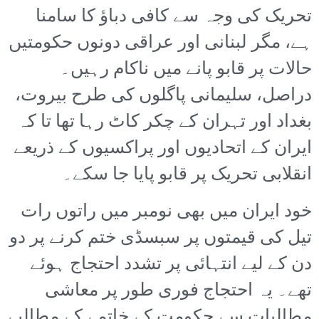
تحریک کی وجہ سے کافی دباؤ کا سامنا
ہے، مگر لبنانی اور عراقی دونوں حکومتیں
حالات پر قابو پانے میں ناکام رہیں۔
دراصل، سلیمانی پاگلوں کی طرح بیروت،
بغداد اور تہران کے چکر کاٹ رہا تھا تا کہ
ایران کے اتحادیوں اور پراکسیوں کے ذریعے
انقلابی تحریک پر قابو پایا جا سکے۔
خود ایران میں بھی نومبر میں راتوں رات
تیل کی قیمتوں پر سبسڈی ختم کرنے پر دو
دن کے لیے انتہائی پر تشدد احتجاج ہوئے
تھے۔ یہ احتجاج فوری طور پر معاشی
مطالبات سے حکومت کے خاتمے کے مطالبے