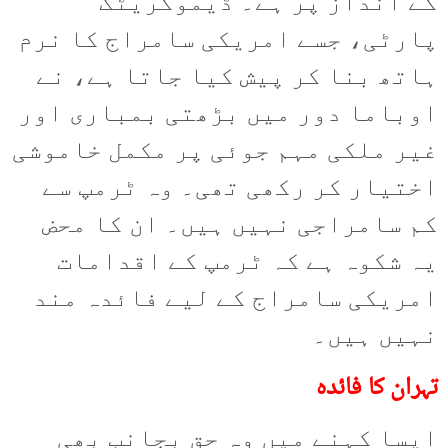
کے انداز پر ہے۔ ڈیموکریٹک
پارٹی، جسے امریکی سامراج کا نرم
ہاتھ بنا کر پیش کیا جاتا ہے، نے
اوباما دور میں بڑھتی بمباری اور
غیر ملکی مہم جوئی پر مکمل خاموشی
اختیار کر رکھی تھی۔ وہ ٹرمپ سے
کم سامراجی نہیں ہیں۔ ان کا محض
یہ شکوہ ہے کہ ٹرمپ کے اقدامات
امریکی سامراج کے لیے فائدہ مند
نہیں ہیں۔
تہران کا فائدہ
ایسا کہنے میں وہ حق بجانب بھی