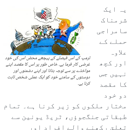
یہ ایک
شرمناک
سامراجی
حملے کے
علاوہ
ٹرمپ کے اس فیصلے کے پیچھے محض اس کی خود
اور کچھ
غرضی کار فرما ہے۔ خاص طور پر اس کا مقصد اپنے
مواخذے پر سے توجہ ہٹانا اور اپنے دشمنوں اور
نہیں جس
دوستوں کے سامنے خود کو ایک عملی شخص ثابت
کا مقصد
کرنا ہے۔
دو خود
مختار ملکوں کو زیر کرنا ہے۔ تمام
طبقاتی جنگجوؤں، ٹریڈ یونین سے
تعلق رکھنے والے افراد اور