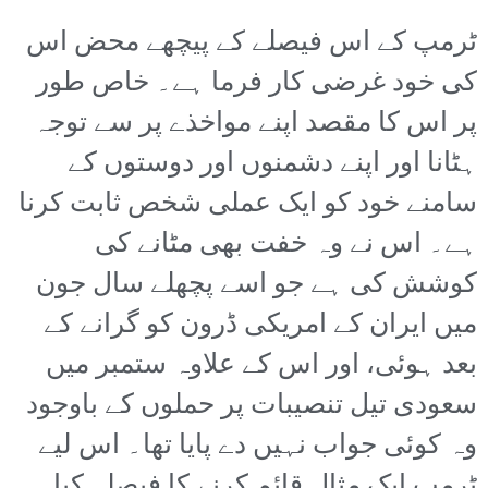
ٹرمپ کے اس فیصلے کے پیچھے محض اس
کی خود غرضی کار فرما ہے۔ خاص طور
پر اس کا مقصد اپنے مواخذے پر سے توجہ
ہٹانا اور اپنے دشمنوں اور دوستوں کے
سامنے خود کو ایک عملی شخص ثابت کرنا
ہے۔ اس نے وہ خفت بھی مٹانے کی
کوشش کی ہے جو اسے پچھلے سال جون
میں ایران کے امریکی ڈرون کو گرانے کے
بعد ہوئی، اور اس کے علاوہ ستمبر میں
سعودی تیل تنصیبات پر حملوں کے باوجود
وہ کوئی جواب نہیں دے پایا تھا۔ اس لیے
ٹرمپ ایک مثال قائم کرنے کا فیصلہ کیا۔