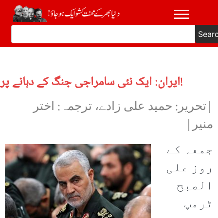
Sear
ایران: ایک نئی سامراجی جنگ کے دہانے پر!
|تحریر: حمید علی زادے، ترجمہ: اختر
منیر|
جمعہ کے
روز علی
الصبح
ٹرمپ