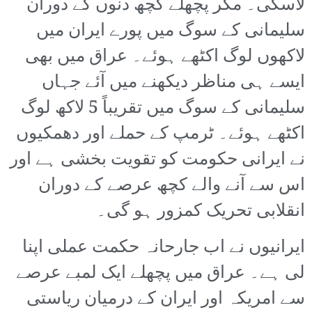
لاسکی۔ مگر پچھلے کچھ دنوں کے دوران
سلیمانی کے سوگ میں پورے ایران میں
لاکھوں لوگ اکٹھے ہوئے۔ عراق میں بھی
ایسے ہی مناظر دیکھنے میں آئے جہاں
سلیمانی کے سوگ میں تقریباً 5 لاکھ لوگ
اکٹھے ہوئے۔ ٹرمپ کے حملے اور دھمکیوں
نے ایرانی حکومت کو تقویت بخشی ہے اور
اس سے آنے والے کچھ عرصے کے دوران
انقلابی تحریک کمزور ہو گی۔
ایرانیوں نے اب جارحانہ حکمت عملی اپنا
لی ہے۔ عراق میں پچھلے ایک لمبے عرصے
سے امریکہ اور ایران کے درمیان ریاستی