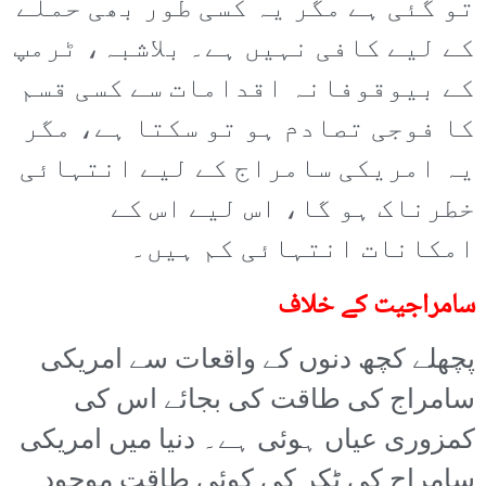
تو گئی ہے مگر یہ کسی طور بھی حملے
کے لیے کافی نہیں ہے۔ بلاشبہ، ٹرمپ
کے بیوقوفانہ اقدامات سے کسی قسم
کا فوجی تصادم ہو تو سکتا ہے، مگر
یہ امریکی سامراج کے لیے انتہائی
خطرناک ہو گا، اس لیے اس کے
امکانات انتہائی کم ہیں۔
سامراجیت کے خلاف
پچھلے کچھ دنوں کے واقعات سے امریکی
سامراج کی طاقت کی بجائے اس کی
کمزوری عیاں ہوئی ہے۔ دنیا میں امریکی
سامراج کی ٹکر کی کوئی طاقت موجود