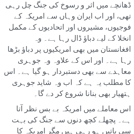
ڈھانچے میں اثر و رسوخ کی جنگ چل رہی
تھی، اور اب ایران وہاں سے امریکہ کے
فوجیوں، مشیروں اور اتحادیوں کے مکمل
انخلا کے لیے دباؤ ڈال رہا ہے۔ وہ
افغانستان میں بھی امریکیوں پر دباؤ بڑھا
رہا ہے۔ اور اس کے علاوہ وہ جوہری
معاہدے سے بھی دستبردار ہو گیا ہے۔ اس
کا مطلب یہ ہے کہ اب وہ شاید جوہری
ہتھیار بھی بنانا شروع کر دے گا۔
اس معاملے میں امریکہ بے بس نظر آتا
ہے۔ پچھلے کچھ دنوں سے جنگ کی بہت
سی باتیں ہو رہی ہیں مگر امریکہ کا