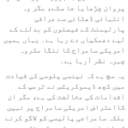
پروان چڑھایا جا سکے، مگر وہ
انتہائی ڈھٹائی سے عراقی
پارلیمنٹ کے فیصلوں کو بدلنے کے
لیے دھمکیاں دے رہا ہے۔ یہاں ہمیں
امریکی سامراج کا ننگا مکروہ
چہرہ نظر آرہا ہے۔
یہ سچ ہے کہ نینسی پلوسی کی قیادت
میں کچھ ڈیموکریٹس نے ٹرمپ کے
اقدامات کی مخالفت کی ہے، مگر ان
کااعتراض امریکی سامراج پر نہیں
بلکہ سامراجی پالیسی کو لاگو کرنے