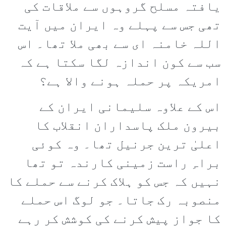
یافتہ مسلح گروہوں سے ملاقات کی
تھی جس سے پہلے وہ ایران میں آیت
اللہ خامنہ ای سے بھی ملا تھا۔ اس
سب سے کون اندازہ لگا سکتا ہے کہ
امریکہ پر حملہ ہونے والا ہے؟
اس کے علاوہ سلیمانی ایران کے
بیرون ملک پاسداران انقلاب کا
اعلیٰ ترین جرنیل تھا۔ وہ کوئی
براہِ راست زمینی کارندہ تو تھا
نہیں کہ جس کو ہلاک کرنے سے حملے کا
منصوبہ رک جاتا۔ جو لوگ اس حملے
کا جواز پیش کرنے کی کوشش کر رہے