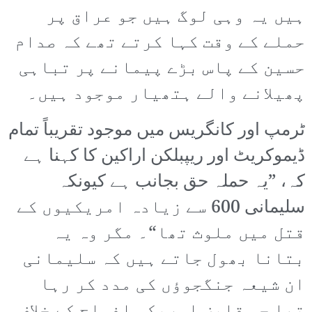
ہیں یہ وہی لوگ ہیں جو عراق پر
حملے کے وقت کہا کرتے تھے کہ صدام
حسین کے پاس بڑے پیمانے پر تباہی
پھیلانے والے ہتھیار موجود ہیں۔
ٹرمپ اور کانگریس میں موجود تقریباً تمام
ڈیموکریٹ اور ریپبلکن اراکین کا کہنا ہے
کہ، ”یہ حملہ حق بجانب ہے کیونکہ
سلیمانی 600 سے زیادہ امریکیوں کے
قتل میں ملوث تھا“۔ مگر وہ یہ
بتانا بھول جاتے ہیں کہ سلیمانی
ان شیعہ جنگجوؤں کی مدد کر رہا
تھا جو قابض امریکی افواج کے خلاف