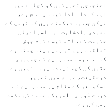
احتجاجی تحریکوں کو کچلنے میں
اہم کردار ادا کیا۔ یہ سچ ہے،
لیکن جب ہم دیکھتے ہیں کہ ٹرمپ کے
سعودی بادشاہت اور اسرائیلی
حکومت کے ساتھ کیسے گرم جوش
تعلقات ہیں تو ہمیں پتہ چلتا ہے
کہ اسے بھی مظاہرین کے جمہوری
حقوق کی کچھ زیادہ پروا نہیں ہے۔
درحقیقت، عراق میں تحریر
اسکوائر کے مقام پر مظاہرین نے
درست طور پر امریکی حملے کی مذمت
بھی کی ہے۔