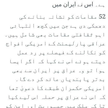
ہے۔ اس نے ایران میں
52 مقامات کو نشانہ بنانے کی
دھمکی دی ہے جن میں کچھ انتہائی
اہم ثقافتی مقامات بھی شامل ہیں۔
عراقی پارلیمنٹ کے امریکی افواج
کو نکالنے کے فیصلے پر رد عمل
دیتے ہوئے اس نے کہا کہ اگر ایسا
ہوا تو وہ عراق پر ایران سے بھی
بدتر پابندیاں عائد کر دے گا۔
امریکی حکمران طبقے کا دعویٰ تھا
کہ اس نے عراق پر حملہ اس لیے کیا
تا کہ ملک میں جمہوریت اور امن کو