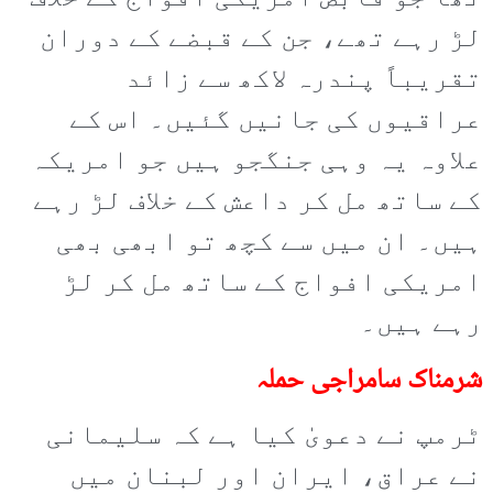
لڑ رہے تھے، جن کے قبضے کے دوران
تقریباً پندرہ لاکھ سے زائد
عراقیوں کی جانیں گئیں۔ اس کے
علاوہ یہ وہی جنگجو ہیں جو امریکہ
کے ساتھ مل کر داعش کے خلاف لڑ رہے
ہیں۔ ان میں سے کچھ تو ابھی بھی
امریکی افواج کے ساتھ مل کر لڑ
رہے ہیں۔
شرمناک سامراجی حملہ
ٹرمپ نے دعویٰ کیا ہے کہ سلیمانی
نے عراق، ایران اور لبنان میں