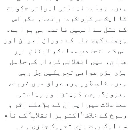
ہیں۔ بھلے سلیمانی ایرانی حکومت
کا ایک مرکزی کردار تھا، مگر اس
کے قتل سے انہیں فائدہ ہی ہوا ہے۔
پچھلے کچھ ماہ کے دوران ایران اور
اس کے اتحادی ممالک، لبنان اور
عراق، میں انقلابی کردار کی حامل
بڑی بڑی عوامی تحریکیں چل رہی
ہیں۔ خاص طور پر، عراق میں غربت،
بیروزگاری، کرپشن اور ریاستی
معاملات میں ایران کے بڑھتے اثر و
رسوخ کے خلاف ’اکتوبر انقلاب‘ کے نام
سے ایک بہت بڑی تحریک جاری ہے۔