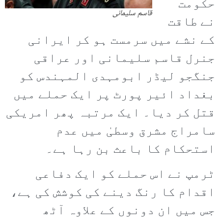
حکومت
قاسم سلیمانی
نے طاقت
کے نشے میں سرمست ہو کر ایرانی
جنرل قاسم سلیمانی اور عراقی
جنگجو لیڈر ابومہدی المہندس کو
بغداد ائیر پورٹ پر ایک حملے میں
قتل کر دیا۔ ایک مرتبہ پھر امریکی
سامراج مشرق وسطیٰ میں عدم
استحکام کا باعث بن رہا ہے۔
ٹرمپ نے اس حملے کو ایک دفاعی
اقدام کا رنگ دینے کی کوشش کی ہے،
جس میں ان دونوں کے علاوہ آٹھ