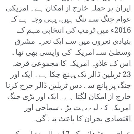
ایران پر حملہ خارج از امکان ہے۔ امریکی
عوام جنگ سے تنگ ہیں، یہی وجہ ہے کہ
2016ء میں ٹرمپ کی انتخابی مہم کے
بنیادی نعروں میں سے ایک نعرہ مشرق
وسطیٰ سے امریکہ کی واپسی بھی تھا۔
اس کے علاوہ امریکہ کا مجموعی قرضہ
23 ٹریلین ڈالر تک پہنچ چکا ہے۔ ایک اور
جنگ پر پانچ سے دس ٹریلین ڈالر خرچ کرنا
خارج از امکان لگتا ہے۔ ایک اور بڑی جنگ
امریکہ کے لیے بہت بڑے سماجی اور
اقتصادی بحران کا باعث بنے گی۔