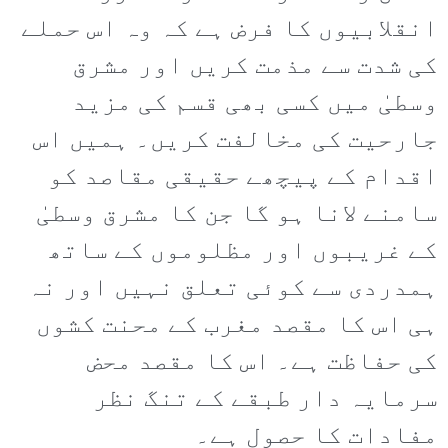
انقلابیوں کا فرض ہے کہ وہ اس حملے
کی شدت سے مذمت کریں اور مشرق
وسطیٰ میں کسی بھی قسم کی مزید
جارحیت کی مخالفت کریں۔ ہمیں اس
اقدام کے پیچھے حقیقی مقاصد کو
سامنے لانا ہو گا جن کا مشرق وسطیٰ
کے غریبوں اور مظلوموں کے ساتھ
ہمدردی سے کوئی تعلق نہیں اور نہ
ہی اس کا مقصد مغرب کے محنت کشوں
کی حفاظت ہے۔ اس کا مقصد محض
سرمایہ دار طبقے کے تنگ نظر
مفادات کا حصول ہے۔