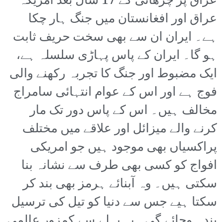
عراق پر چڑھائی کے 17 سال بعد امریکہ
عراق اور افغانستان میں جنگ ہار چکا
ہے۔ ایران ان سے بھی سخت حریف ثابت
ہو گا۔ ایران کے پاس پہاڑی سلسلہ ہے،
ایک مضبوط اور جنگ کا تجربہ رکھنے والی
فوج ہے اور اس کے عوام انتہائی سامراج
مخالف ہیں۔ اس کے پاس دور تک مار
کرنے والے میزائل اور علاقے میں مختلف
پراکسیاں بھی موجود ہیں جو امریکی
افواج کو کسی بھی طرف سے نشانہ بنا
سکتی ہیں۔ وہ آبنائے ہرمز بھی بند کر
سکتا ہیے جس سے دنیا کو تیل کی ترسیل
بند ہوجائے گی۔ یہ پہلے سے کمزور عالمی