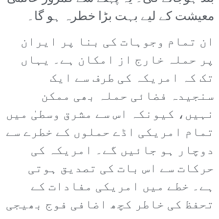
معیشت کے لیے بہت بڑا خطرہ ہو گا۔
ان تمام وجوہات کی بنا پر ایران
پر حملہ خارج از امکان ہے۔ یہاں
تک کہ امریکہ کی طرف سے ایک
سنجیدہ فضائی حملہ بھی ممکن
نہیں، کیونکہ اس سے مشرق وسطیٰ میں
تمام امریکی اڈے حملوں کے خطرے سے
دوچار ہو جائیں گے۔ امریکہ کی
حرکات سے اس بات کی تصدیق ہوتی
ہے۔ خطے میں امریکی مفادات کے
تحفظ کی خاطر کچھ اضافی فوج بھیجی