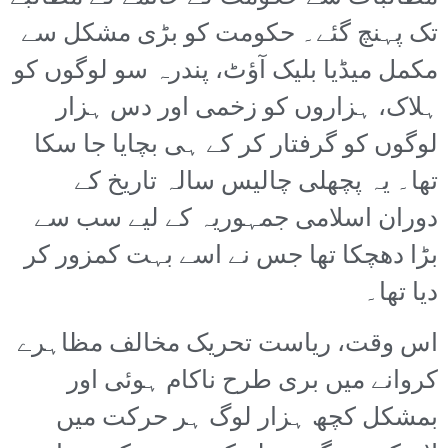
تک پہنچ گئے۔ حکومت کو بڑی مشکل سے
مکمل میڈیا بلیک آؤٹ، پندرہ سو لوگوں کو
ہلاک، ہزاروں کو زخمی اور دس ہزار
لوگوں کو گرفتار کر کے ہی بچایا جا سکا
تھا۔ یہ پچھلی چالیس سالہ تاریخ کے
دوران اسلامی جمہوریہ کے لیے سب سے
بڑا دھچکا تھا جس نے اسے بہت کمزور کر
دیا تھا۔
اس وقت، ریاست تحریک مخالف مظاہرے
کروانے میں بری طرح ناکام ہوئی اور
بمشکل کچھ ہزار لوگ ہر حرکت میں