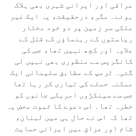
عراقی اور ایرانی شہری بھی ہلاک
ہوئے۔ مگر، درحقیقت، یہ ایک غیر
ملکی سر زمین پر دو خود مختار
ریاستوں کے رہنماؤں کے قتل کے
علاوہ اور کچھ نہیں تھا، جس کی
کانگریس سے منظوری بھی نہیں لی
گئی۔ ٹرمپ کے مطابق سلیمانی ایک
ممکنہ حملے کی تیاری کر رہا تھا
جس سے سینکڑوں امریکی جانوں کو
خطرہ تھا۔ اس دعوے کا ثبوت محض یہ
تھا کہ اس نے حال ہی میں لبنان،
شام اور عراق میں ایرانی حمایت