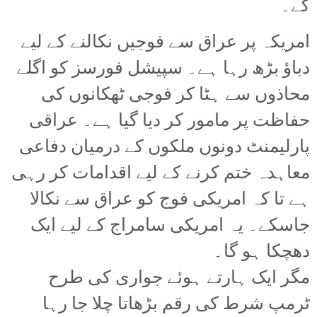
گے۔
امریکہ پر عراق سے فوجیں نکالنے کے لیے
دباؤ بڑھ رہا ہے۔ سپیشل فورسز کو اگلے
محاذوں سے ہٹا کر فوجی ٹھکانوں کی
حفاظت پر مامور کر دیا گیا ہے۔ عراقی
پارلیمنٹ دونوں ملکوں کے درمیان دفاعی
معاہدہ ختم کرنے کے لیے اقدامات کر رہی
ہے تا کہ امریکی فوج کو عراق سے نکالا
جاسکے۔ یہ امریکی سامراج کے لیے ایک
دھچکا ہو گا۔
مگر ایک ہارتے ہوئے جواری کی طرح
ٹرمپ شرط کی رقم بڑھاتا چلا جا رہا