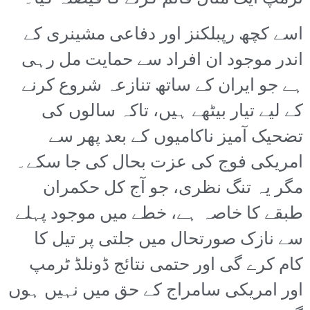
اسے کچھ رپبلکنز اور دفاعی مشینری کے
اندر موجود ان افراد سے حمایت مل رہی
ہے جو ایران کے ساتھ تنازعہ شروع کرنے
کے لیے تیار بیٹھے ہیں، تاکہ سالوں کی
تضحیک آمیز ناکامیوں کے بعد پھر سے
امریکی فوج کی عزت بحال کی جا سکے۔
مگر یہ تنگ نظری، جو آج کل حکمران
طبقے کا خاصہ ہے، خطے میں موجود پہلے
سے نازک صورتحال میں جلتی پر تیل کا
کام کرے گی اور حتمی نتائج ڈونلڈ ٹرمپ
اور امریکی سامراج کے حق میں نہیں ہوں