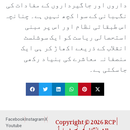
داروں اور جاگیرداروں کے مفادات کی
نگہبانی کے سوا کچھ نہیں ہے۔ چنانچہ
اس طبقاتی نظام اور اس پر مبنی
استحصالی ریاست کو ایک سوشلسٹ
انقلاب کے ذریعے اکھاڑ کر ہی ایک
منصفانہ معاشرے کی بنیاد رکھی
جاسکتی ہے۔
Copyright © 2026 RCP |
Facebook
Instagram
X
انقلابی کمیونسٹ پارٹی. All
Youtube