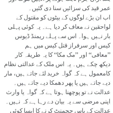
عمر قید کی سزائیں سنا دی گئیں۔
اب ان بڑے لوگوں کے بیٹوں کو مقتول کے
لواحقین نے معاف کر دیا ہے۔ یہ کوئی پہلی
بار نہیں ہوا۔ اس سے پہلے ریمنڈ ڈیوس
کیس اور سرفراز قتل کیس میں ہم
’’معافی‘‘ اور ’’مک مکا‘‘ کا یہ طریقہ کار
دیکھ چکے ہیں۔ یہ اس ملک کے عدالتی نظام
کامعمول ہے کہ گواہ خرید لئے جاتے ہیں، مار
دیے جاتے ہیں یا پھر دھمکا دیے جاتے ہیں۔
عدالت نے تو پوچھنا ہوتا ہے کہ گواہ یا وارث
اپنی مرضی سے یہ بیان دے رہا ہے کہ نہیں۔
عدالت کے پاس ججمنٹ کرنے کا ایسا کوئی