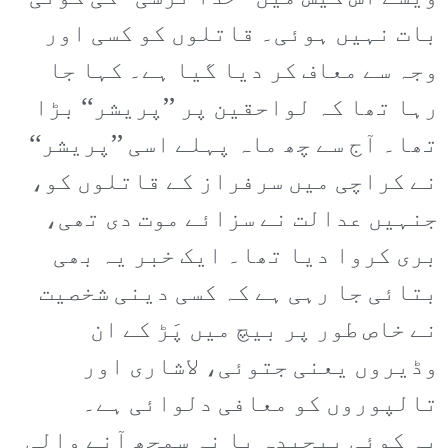
بات نہیں ہوئی۔ قاتلوں کو کسی اور
وجہ سے معاف کر دیا گیا ہے۔ کہا جا
رہا تھا کہ لواحقین پر ’’پریشر‘‘ بڑا
تھا۔ آج سے چھ ماہ پہلے اسی ’’پریشر‘‘
نے کراچی میں سرفراز کے قاتلوں کو،
جنہیں عدالت نے سزائے موت دی تھی،
بری کروا دیا تھا۔ ایک خبر یہ بھی
بتائی جا رہی ہے کہ کسی دینی شخصیت
نے خاص طور پر بیچ میں پَڑ کے ان
وڈیروں یعنی جتوئی، لاشاری اور
تالپوروں کو معافی دلوائی ہے۔
یہ کوئی پیچیدہ یا نہ سمجھ آنے والی