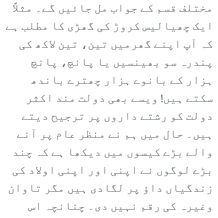
مختلف قسم کے جواب مل جائیں گے۔ مثلاً
ایک چھیالیس کروڑ کی گھڑی کا مطلب ہے
کہ آپ اپنے گھرمیں تین، تین لاکھ کی
پندرہ سو بھینسیں یا پانچ، پانچ
ہزار کے بانوے ہزار چھترے باندھ
سکتے ہیں! ویسے بھی دولت مند اکثر
دولت کو رشتے داروں پر ترجیح دیتے
ہیں۔ حال میں ہم نے منظر عام پر آنے
والے بڑے کیسوں میں دیکھا ہے کہ چند
بڑے لوگوں نے اپنی اور اپنی اولاد کی
زندگیاں داؤ پر لگادی ہیں مگر تاوان
وغیرہ کی رقم نہیں دی۔ چنانچہ اس