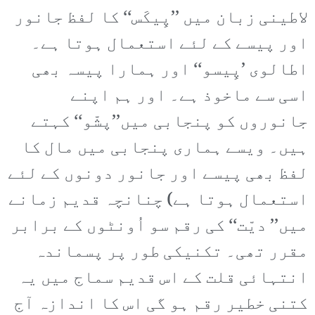
لاطینی زبان میں ’’پِیکَس‘‘ کا لفظ جانور
اور پیسے کے لئے استعمال ہوتا ہے۔
اطالوی ’پِیسو‘‘ اور ہمارا پیسہ بھی
اسی سے ماخوذ ہے۔ اور ہم اپنے
جانوروں کو پنجابی میں’’پشّو‘‘ کہتے
ہیں۔ ویسے ہماری پنجابی میں مال کا
لفظ بھی پیسے اور جانور دونوں کے لئے
استعمال ہوتا ہے) چنانچہ قدیم زمانے
میں’’ دیّت‘‘ کی رقم سو اُونٹوں کے برابر
مقرر تھی۔ تکنیکی طور پر پسماندہ
انتہائی قلت کے اس قدیم سماج میں یہ
کتنی خطیر رقم ہو گی اس کا اندازہ آج