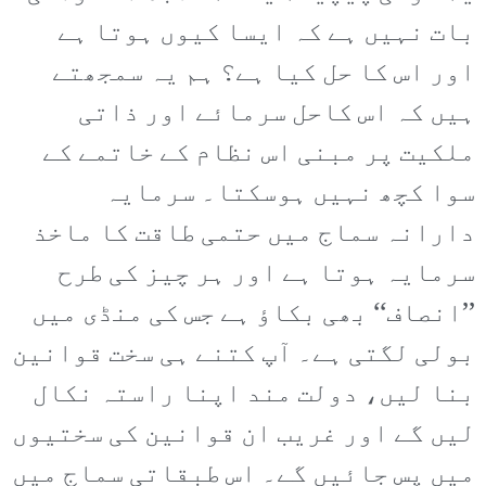
بات نہیں ہے کہ ایسا کیوں ہوتا ہے
اور اس کا حل کیا ہے؟ ہم یہ سمجھتے
ہیں کہ اس کاحل سرمائے اور ذاتی
ملکیت پر مبنی اس نظام کے خاتمے کے
سوا کچھ نہیں ہوسکتا۔ سرمایہ
دارانہ سماج میں حتمی طاقت کا ماخذ
سرمایہ ہوتا ہے اور ہر چیز کی طرح
’’انصاف‘‘ بھی بکاؤ ہے جس کی منڈی میں
بولی لگتی ہے۔ آپ کتنے ہی سخت قوانین
بنا لیں، دولت مند اپنا راستہ نکال
لیں گے اور غریب ان قوانین کی سختیوں
میں پس جائیں گے۔ اس طبقاتی سماج میں