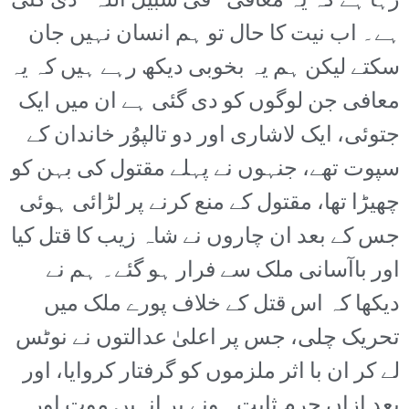
رہا ہے کہ یہ معافی ’’فی سبیل اللہ‘‘ دی گئی
ہے۔ اب نیت کا حال تو ہم انسان نہیں جان
سکتے لیکن ہم یہ بخوبی دیکھ رہے ہیں کہ یہ
معافی جن لوگوں کو دی گئی ہے ان میں ایک
جتوئی، ایک لاشاری اور دو تالپوُر خاندان کے
سپوت تھے، جنہوں نے پہلے مقتول کی بہن کو
چھیڑا تھا، مقتول کے منع کرنے پر لڑائی ہوئی
جس کے بعد ان چاروں نے شاہ زیب کا قتل کیا
اور باآسانی ملک سے فرار ہو گئے۔ ہم نے
دیکھا کہ اس قتل کے خلاف پورے ملک میں
تحریک چلی، جس پر اعلیٰ عدالتوں نے نوٹس
لے کر ان با اثر ملزموں کو گرفتار کروایا، اور
بعد ازاں جرم ثابت ہونے پر انہیں موت اور