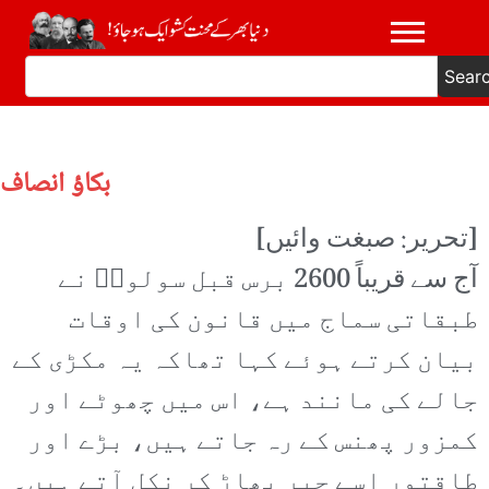
Sear
بکاؤ انصاف
[تحریر: صبغت وائیں]
آج سے قریباً 2600 برس قبل سولونؔ نے
طبقاتی سماج میں قانون کی اوقات
بیان کرتے ہوئے کہا تھاکہ یہ مکڑی کے
جالے کی مانند ہے، اس میں چھوٹے اور
کمزور پھنس کے رہ جاتے ہیں، بڑے اور
طاقتور اسے چیر پھاڑ کر نکل آتے ہیں۔