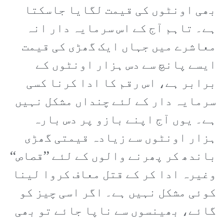
بھی اونٹوں کی قیمت لگایا جاسکتا
ہے۔ تاہم آج کے اس سرمایہ دار انہ
معاشرے میں جہاں ایک گھڑی کی قیمت
ایسے پانچ سے دس ہزار اونٹوں کے
برابر ہے، اس رقم کا ادا کرنا کسی
سرمایہ دار کے لئے چنداں مشکل نہیں
ہے۔ یوں آج اپنے بازو پر دس بارہ
ہزار اونٹوں سے زیادہ قیمتی گھڑی
باندھ کر پھرنے والوں کے لئے ’’قصاص‘‘
وغیرہ ادا کر کے قتل معاف کروا لینا
کوئی مشکل نہیں ہے۔ اگر اسی چیز کو
گائے، بھینسوں سے ناپا جائے تو بھی