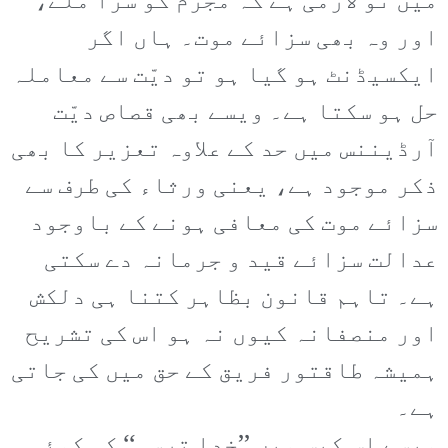
میں تو لازمی ہے کہ مجرم کو سزا ملے،
اور وہ بھی سزائے موت۔ ہاں اگر
ایکسیڈنٹ ہو گیا ہو تو دیّت سے معاملہ
حل ہو سکتا ہے۔ ویسے بھی قصاص دیّت
آرڈیننس میں حد کے علاوہ تعزیر کا بھی
ذکر موجود ہے، یعنی ورثاء کی طرف سے
سزائے موت کی معافی ہونے کے باوجود
عدالت سزائے قید و جرمانہ دے سکتی
ہے۔ تاہم قانون بظاہر کتنا ہی دلکش
اور منصفانہ کیوں نہ ہو اس کی تشریح
ہمیشہ طاقتور فریق کے حق میں کی جاتی
ہے۔
ویسے اس کیس میں ’’خدا ترسی‘‘ کی کوئی