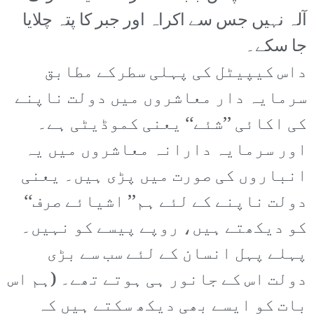
آلہ نہیں جس سے اکراہ اور جبر کا پتہ چلایا
جا سکے۔
داس کیپیٹل کی پہلی سطرکے مطابق
سرمایہ دار معاشروں میں دولت ناپنے
کی اکائی ’’شئے‘‘ یعنی کموڈیٹی ہے۔
اور سرمایہ دارانہ معاشروں میں یہ
انباروں کی صورت میں پڑی ہیں۔ یعنی
دولت ناپنے کے لئے ہم’’ اشیائے صرف‘‘
کو دیکھتے ہیں، روپے پیسے کو نہیں۔
پہلے پہل انسان کے لئے سب سے بڑی
دولت اس کے جانور ہی ہوتے تھے۔ (ہم اس
بات کو ایسے بھی دیکھ سکتے ہیں کہ