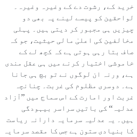
خرید کے، رشوت دے کے وغیرہ وغیرہ۔
لواحقین کو پیسے لینے پہ بھی دو
چیزیں ہی مجبور کر دیتی ہیں۔ پہلی
مخالفین کی اعلیٰ مالی حیثیت، جو کہ
صاف بتا رہی ہوتی ہے کہ کچھ لے کے
خاموشی اختیار کرنے میں ہی عقل مندی
ہے، ورنہ ان لوگوں نے تو بچ ہی جانا
ہے۔ دوسری مظلوم کی غربت۔ چنانچہ
غربت اور امارت کے اس سماج میں ’’آزاد
عدلیہ‘‘ کی باتیں سراسر بیہودگی
ہیں۔ یہ عدلیہ سرمایہ دارانہ ریاست
کا بنیادی ستون ہے جس کا مقصد سرمایہ