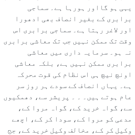
یہی ہو گااور ہورہا ہے۔ سماجی
برابری کے بغیر انصاف بھی ادھورا
اور لاغر رہتا ہے۔ سماجی برابری اس
وقت تک ممکن نہیں جب تک معاشی برابری
نہ ہو۔ سرمایہ داری میں معاشی
برابری ممکن نہیں ہے، بلکہ معاشی
اونچ نیچ ہی اس نظام کی قوت محرکہ
ہے۔ یہاں انصاف کے سودے ہر روز سر
عام ہوتے ہیں۔ ۔ ۔ پریشر سے، دھمکیوں
سے، گواہ خرید کے، گواہ مروا کے،
مدعی کو مروا کے، سودا کر کے، اچھے
وکیل کر کے، مخالف وکیل خرید کے، جج