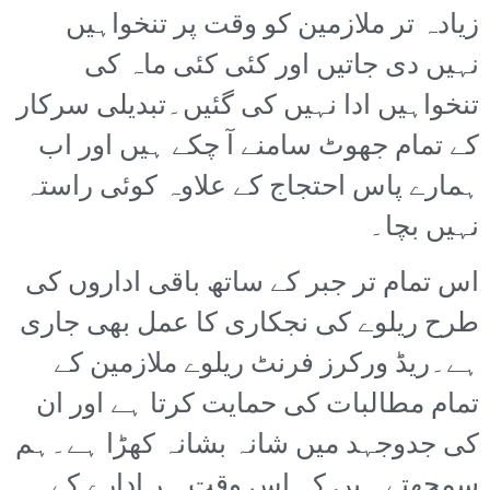
زیادہ تر ملازمین کو وقت پر تنخواہیں
نہیں دی جاتیں اور کئی کئی ماہ کی
تنخواہیں ادا نہیں کی گئیں۔تبدیلی سرکار
کے تمام جھوٹ سامنے آ چکے ہیں اور اب
ہمارے پاس احتجاج کے علاوہ کوئی راستہ
نہیں بچا۔
اس تمام تر جبر کے ساتھ باقی اداروں کی
طرح ریلوے کی نجکاری کا عمل بھی جاری
ہے۔ریڈ ورکرز فرنٹ ریلوے ملازمین کے
تمام مطالبات کی حمایت کرتا ہے اور ان
کی جدوجہد میں شانہ بشانہ کھڑا ہے۔ہم
سمجھتے ہیں کہ اس وقت ہر ادارے کے