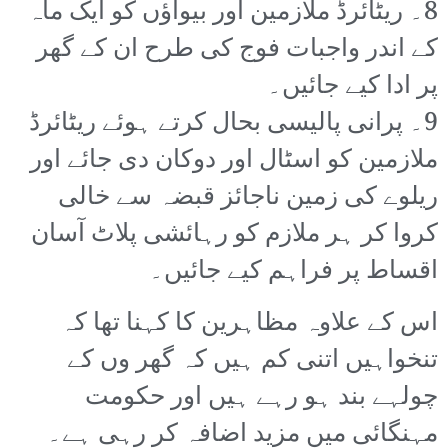
8۔ ریٹائرڈ ملازمین اور بیواؤں کو ایک ماہ
کے اندر واجبات فوج کی طرح ان کے گھر
پر ادا کیے جائیں۔
9۔ پرانی پالیسی بحال کرتے ہوئے ریٹائرڈ
ملازمین کو اسٹال اور دوکان دی جائے اور
ریلوے کی زمین ناجائز قبضہ سے خالی
کروا کر ہر ملازم کو رہائشی پلاٹ آسان
اقساط پر فراہم کیے جائیں۔
اس کے علاوہ مظاہرین کا کہنا تھا کہ
تنخواہیں اتنی کم ہیں کہ گھر وں کے
چولہے بند ہو رہے ہیں اور حکومت
مہنگائی میں مزید اضافہ کر رہی ہے۔