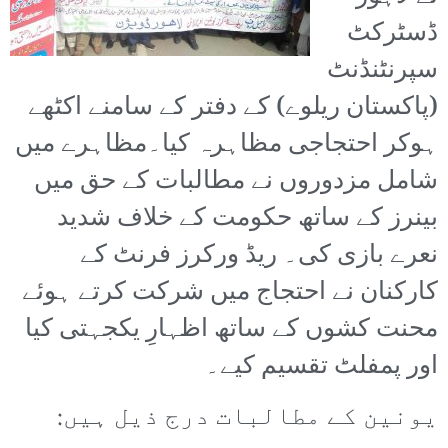
ڈسٹرکٹ
سپرنٹنڈنٹ
(پاکستان ریلوے) کے دفتر کے سامنے اکٹھے
ہوکر احتجاجی مظاہرہ کیا۔مظاہرے میں
شامل مزدوروں نے مطالبات کے حق میں
بینرز کے ساتھ حکومت کے خلاف شدید
نعرے بازی کی۔ ریڈ ورکرز فرنٹ کے
کارکنان نے احتجاج میں شرکت کرتے ہوئے
محنت کشوں کے ساتھ اظہارِ یکجہتی کیا
اور پمفلٹ تقسیم کیے۔
یونین کے مطالبات درج ذیل ہیں: