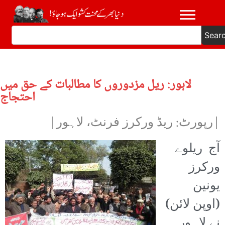
Sear
لاہور: ریل مزدوروں کا مطالبات کے حق میں
احتجاج
|رپورٹ: ریڈ ورکرز فرنٹ، لاہور|
آج ریلوے
ورکرز
یونین
(اوپن لائن)
نے لاہور