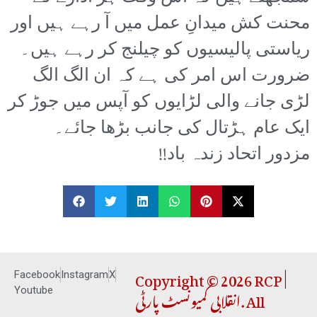
محنت کش میدانِ عمل میں آ رہے ہیں اور
ریاستی پالیسیوں کو چیلنج کر رہے ہیں۔
ضرورت اس امر کی ہے کہ ان الگ الگ
لڑی جانے والی لڑایوں کو آپس میں جوڑ کر
ایک عام ہڑتال کی جانب بڑھا جائے۔
مزدور اتحاد زندہ باد!!
Copyright © 2026 RCP |
Facebook
Instagram
X
انقلابی کمیونسٹ پارٹی. All
Youtube