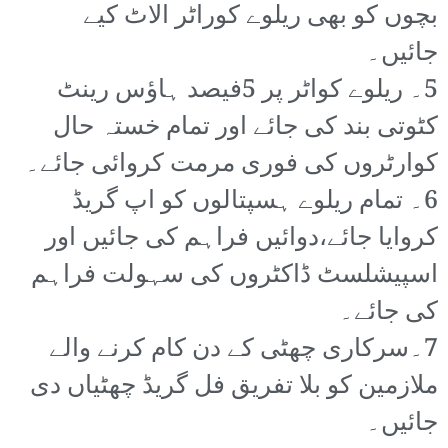
بچوں کو بھی ریلوے کوراٹر الاٹ کیے
جائیں۔
5۔ ریلوے کواٹر پر 5فیصد ہاؤس رینٹ
کٹوتی بند کی جائے اور تمام خستہ حال
کوارٹروں کی فوری مرمت کروائی جائے۔
6۔ تمام ریلوے ہسپتالوں کو اپ گریڈ
کروایا جائے،دوائیں فراہم کی جائیں اور
اسپیشلسٹ ڈاکٹروں کی سہولت فراہم
کی جائے۔
7۔سرکاری چھٹی کے دن کام کرنے والے
ملازمین کو بلا تفریق فل گریڈ چھٹیاں دی
جائیں۔