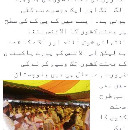
الگ الگ اور ایک دوسرے سے کٹی
ہوئی ہے۔ ایسے میں کے پی کے کی سطح
پر محنت کشوں کا الائنس بننا
انتہائی خوش آئند اور آگے کا قدم
ہے لیکن اس الائنس کو پورے پاکستان
کے محنت کشوں تک وسیع کرنے کی
ضرورت ہے۔
حال ہی میں بلوچستان
میں بھی
اسی طرح
محنت
کشوں کا
ایک