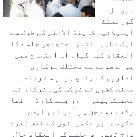
میں آل
گورنمنٹ
ایمپلائیز گرینڈ الائنس کی طرف سے
ایک عظیم الشان احتجاجی جلسے کا
انعقاد کیا گیا۔ اس احتجاج میں
پورے صوبے سے مختلف سرکاری
اداروں کے پانچ ہزار سے زیادہ
محنت کشوں نے شرکت کی۔ شرکاء نے
مختلف بینرز اور پلے کارڈز اٹھا
رکھے تھے جن پر آئی ایم ایف،
حکومت اور حکمرانوں کے خلاف نعرے
درج تھے۔ اس جلسے کا انعقاد حال