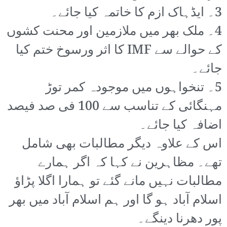
3۔ ایڈہاک ازم کا خاتمہ کیا جائے۔
4۔ ملک بھر میں ملازمین اور محنت کشوں
کے حوالے سے IMF کا اثر ورسوخ ختم کیا
جائے۔
5۔ تنخواہوں میں موجودہ کمر توڑ
مہنگائی کے تناسب سے 100 فی صد فیصد
اضافہ کیا جائے۔
اس کے علاوہ دیگر مطالبات بھی شامل
تھے۔ مظاہرین نے کہا کہ اگر ہمارے
مطالبات نہیں مانے گئے تو ہمارا اگلا پڑاؤ
اسلام آباد ہو گا اور ہم اسلام آباد میں بھر
پور دھرنا دینگے۔