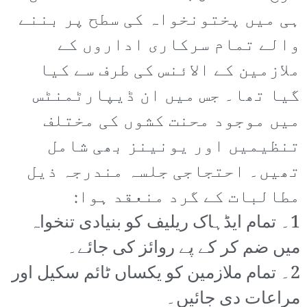
ہی میں پختونخواہ کی سطح پر بننے
والے تمام سرکاری اداروں کے
ملازمین کے الائنس کی طرف سے کیا
گیا تھا۔ جس میں ان ڈیپارٹمنٹس
میں موجود محنت کشوں کی مختلف
تنظیمیں اور یونینز بھی شامل
تھیں۔ احتجاجی جلسہ مندرجہ ذیل
مطالبات کے گرد منعقد ہوا:
1۔ تمام ایڈہاک ریلیف کو بنیادی تنخواہ
میں ضم کر کے پے روائز کی جائے۔
2۔ تمام ملازمین کو یکساں ٹائم سکیل اور
مراعات دی جائیں۔