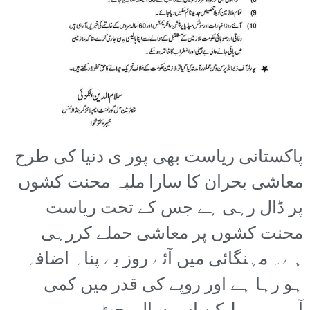
پاکستانی ریاست بھی پور ی دنیا کی طرح
معاشی بحران کا سارا ملبہ محنت کشوں
پر ڈال رہی ہے جس کے تحت ریاست
محنت کشوں پر معاشی حملے کررہی
ہے۔ مہنگائی میں آئے روز بے پناہ اضافہ
ہو رہا ہے اور روپے کی قدر میں کمی