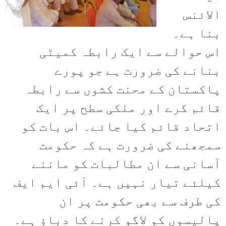
الائنس
بنا ہے۔
اس حوالے سے ایک رابطہ کمیٹی
بنانے کی ضرورت ہے جو پورے
پاکستان کے محنت کشوں سے رابطہ
قائم کرے اور ملکی سطح پر ایک
اتحاد قائم کیا جائے۔ اس بات کو
سمجھنے کی ضرورت ہے کہ حکومت
آسانی سے ان مطالبات کو ماننے
کیلئے تیار نہیں ہے۔ آئی ایم ایف
کی طرف سے بھی حکومت پر ان
پالیسوں کو لاگو کرنے کا دباؤ ہے۔