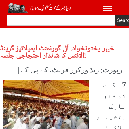
Sear
خیبر پختونخواہ: آل گورنمنٹ ایمپلائیز گرینڈ
الائنس کا شاندار احتجاجی جلسہ!
|رپورٹ: ریڈ ورکرز فرنٹ، کے پی کے|
7 اگست
کو ظفر
پارک
بٹخیلہ،
ملاکنڈ