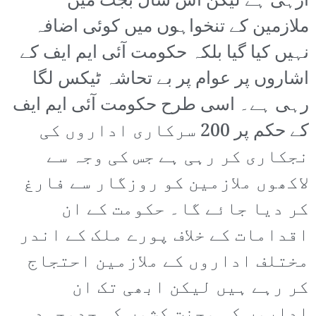
آرہی ہے لیکن اس سال بجٹ میں
ملازمین کے تنخواہوں میں کوئی اضافہ
نہیں کیا گیا بلکہ حکومت آئی ایم ایف کے
اشاروں پر عوام پر بے تحاشہ ٹیکس لگا
رہی ہے۔ اسی طرح حکومت آئی ایم ایف
کے حکم پر 200 سرکاری اداروں کی
نجکاری کر رہی ہے جس کی وجہ سے
لاکھوں ملازمین کو روزگار سے فارغ
کر دیا جائے گا۔ حکومت کے ان
اقدامات کے خلاف پورے ملک کے اندر
مختلف اداروں کے ملازمین احتجاج
کر رہے ہیں لیکن ابھی تک ان
اداروں کی محنت کشوں کی جدوجہد