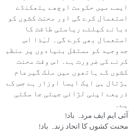
ایسے میں حکومت اوچھے ہتھکنڈے
استعمال کرے گی اور محنت کشوں کو
دبانے کیلئے ریاستی طاقت کا
استعمال بھی کرے گی۔ لہٰذا اس
جدوجہد کو مستقل بنیادوں پر منظم
کرنے کی ضرورت ہے۔ اس وقت محنت
کشوں کے ہاتھوں میں ملک گیرعام
ہڑتال ہی ایک ایسا اوزار ہے جس کے
ذریعے اپنی لڑائی جیتی جا سکتی
ہے۔
آئی ایم ایف مردہ باد!
محنت کشوں کا اتحاد زندہ باد!