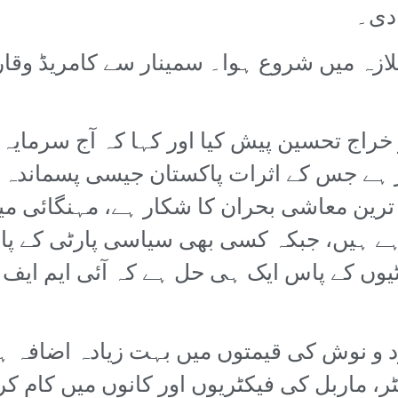
دی۔
جے ماشا اللہ پلازہ میں شروع ہوا۔ سمینار سے کامریڈ
راج تحسین پیش کیا اور کہا کہ آج سرمایہ د
ر ہے جس کے اثرات پاکستان جیسی پسماندہ ر
ین معاشی بحران کا شکار ہے، مہنگائی میں
ے ہیں، جبکہ کسی بھی سیاسی پارٹی کے پا
ٹیوں کے پاس ایک ہی حل ہے کہ آئی ایم ای
رد و نوش کی قیمتوں میں بہت زیادہ اضافہ
ر، ماربل کی فیکٹریوں اور کانوں میں کام ک