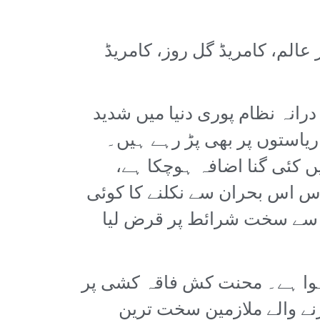
 وقار عالم، کامریڈ گل روز، کامریڈ
رانہ نظام پوری دنیا میں شدید
یاستوں پر بھی پڑ رہے ہیں۔
 کئی گنا اضافہ ہوچکا ہے،
س اس بحران سے نکلنے کا کوئی
ف سے سخت شرائط پر قرض لیا
 ہوا ہے۔ محنت کش فاقہ کشی پر
رنے والے ملازمین سخت ترین