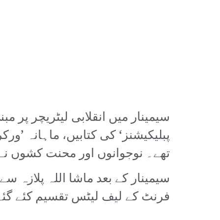
سیمینار میں انقلابی لیٹریچر پر مب
پبلیکیشنز‘ کی کتابیں، ماہانہ ’ور
تھے۔ نوجوانوں اور محنت کشوں نے
سیمینار کے بعد ماشا اللہ پلازہ 
فرنٹ کے لیف لیٹس تقسیم کئے گئے ا