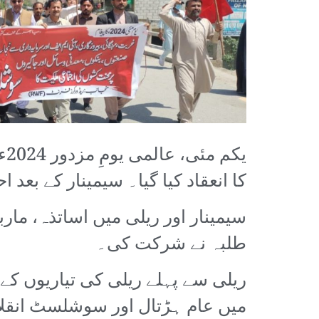
یک
کا انعقاد کیا گیا۔ سیمینار کے بعد
سیمینار اور ریلی میں اساتذہ، ما
طلبہ نے شرکت کی۔
ریلی سے پہلے ریلی کی تیاریوں کے 
میں عام ہڑتال اور سوشلسٹ انقلا