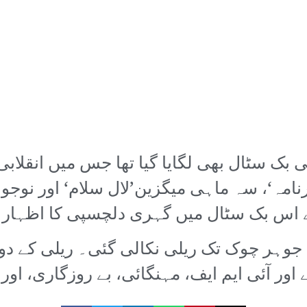
نی بک سٹال بھی لگایا گیا تھا جس میں انقلاب
کرنامہ‘، سہ ماہی میگزین’لال سلام‘ اور نوجو
 اس بک سٹال میں گہری دلچسپی کا اظہار ک
سے جوہر چوک تک ریلی نکالی گئی۔ ریلی کے 
ور آئی ایم ایف، مہنگائی، بے روزگاری، اور