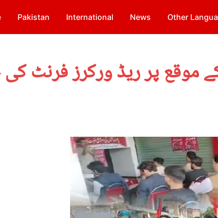
e
Pakistan
International
News
Other Langu
یر: یوم مئی 2024ء کے موقع پر ریڈ ورکرز 