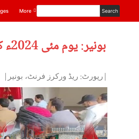
ages
More
Search
بون
|رپورٹ: ریڈ ورکرز فرنٹ، بونیر|