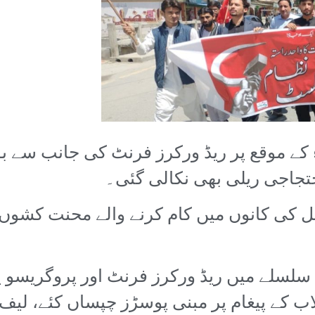
م مئی، عالمی یومِ مزدور 2024ء کے موقع پر ریڈ ورکرز فرنٹ 
 احتجاجی ریلی بھی نکالی گئی۔
ربل کی کانوں میں کام کرنے والے محنت کشو
سلسلے میں ریڈ ورکرز فرنٹ اور پروگریسو یوت
ب کے پیغام پر مبنی پوسڑز چپساں کئے، لی