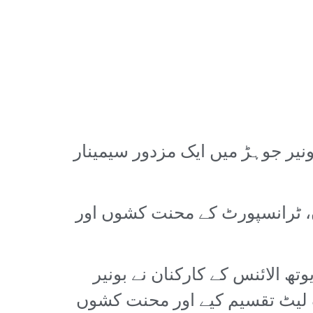
کی جانب سے بونیر جوہڑ میں ایک مزدور سیمینار
ں، ٹرانسپورٹ کے محنت کشوں اور
ھ الائنس کے کارکنان نے بونیر
ف لیٹ تقسیم کیے اور محنت کشوں