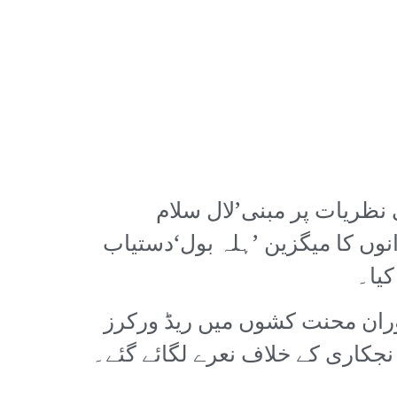
ی نظریات پر مبنی’لال سلام
انوں کا میگزین ’ہلہ بول‘دستیاب
یا۔
دوران محنت کشوں میں ریڈ ورکرز
 نجکاری کے خلاف نعرے لگائے گئے۔