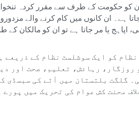
ان کو حکومت کے طرف سے مقرر کردہ تنخوا
 جاتا ہے۔ ان کانوں میں کام کرنے والے مزد
، اپاہج یا مر جاتا ہے تو ان کو مالکان کے 
نظام کو ایک سوشلسٹ نظام کے ذریعے ہ
 روزگار، رہائش، تعلیم، صحت اور دی
۔ گلگت بلتستان میں آٹے کی سبسڈی کے
لاف محنت کش عوام کی تحریک میں پورے 