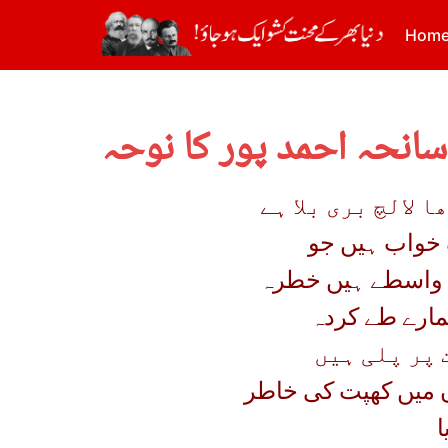
Hom
 سانحہ احمد پور کا نوحہ
 لالچ بری بلا ہے
 خواب ہیں جو
ے واسطے ہیں خطرہ
مارے طے کردہ
 پر پلی ہیں
ں میں کھپت کی خاطر
ا