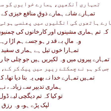
تمہاری آنکھیں، ہمارے خوابوں کو سی
تمہارے شانے ہمارے ذوقِ منافع خیزی کے 
رے ہاتھوں کی انگلیوں میں پھنسی ہوئی 
کہ تم ہماری مشینوں اور کارخانوں کی چمنی
وہ مالِ بے قد ر ہو جسے ہم اڑا رہے
تمہارا خوں تیل ہے ہمار ی سفید ب
تمہارے پیروں میں وہ لکیریں ہیں جو چلی جا
جس کو ہم نے چمکتے ریپر میں پیک کر کے، 
تمہیں تمہارے خدا نے بھی یہ بتا دیا تھا، ک
ہماری تدبیر سے زیادہ، نہی
تو کیا کہ تم دیگچی لیے ڈول 
لپک پڑے ہو، وہ رزق ل