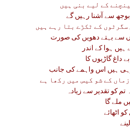
نچنے کے لیے بنی ہیں
بوجھ سے آشنا رہیں گے
سگرٹوں کے ٹکڑے بتا رہے ہیں
وں سے بہتے دھویں کی صورت
 ہیں ہوا کے اندر
ے داغ گاڑیوں کا
 رہی ہیں اس واہمے کی جانب
زماں کے شو کیس میں رکھا ہے
ہ تم کو تقدیر سے زیادہ
ں ملے گا
کو اٹھائے
ینے