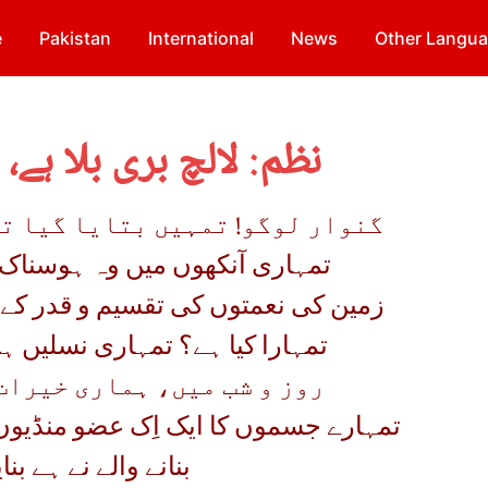
e
Pakistan
International
News
Other Langu
نظم: لالچ بری بلا ہے،
گنوار لوگو! تمہیں بتایا گیا تھا
تمہاری آنکھوں میں وہ ہوسناک
زمین کی نعمتوں کی تقسیم و قدر ک
تمہارا کیا ہے؟ تمہاری نسلیں ہ
روز و شب میں، ہماری خیرات
تمہارے جسموں کا ایک اِک عضو منڈیو
بنانے والے نے ہے بنای