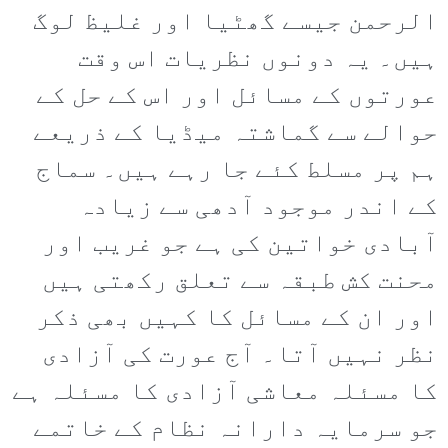
الرحمن جیسے گھٹیا اور غلیظ لوگ
ہیں۔ یہ دونوں نظریات اس وقت
عورتوں کے مسائل اور اس کے حل کے
حوالے سے گماشتہ میڈیا کے ذریعے
ہم پر مسلط کئے جا رہے ہیں۔ سماج
کے اندر موجود آدھی سے زیادہ
آبادی خواتین کی ہے جو غریب اور
محنت کش طبقہ سے تعلق رکھتی ہیں
اور ان کے مسائل کا کہیں بھی ذکر
نظر نہیں آتا۔ آج عورت کی آزادی
کا مسئلہ معاشی آزادی کا مسئلہ ہے
جو سرمایہ دارانہ نظام کے خاتمے