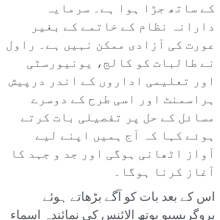
کے ساتھ جڑا ہوا ہے۔ سرمایہ
دارانہ نظام کے خاتمے کے بغیر
عورت کی آزادی ممکن نہیں ہے۔ راول
نے طالبات کو کالج، یونیورسٹی
اور تعلیمی اداروں کے اندر درپیش
ہراسمنٹ اور اسی طرح کے دوسرے
مسائل کے حل پر تفصیلی بات کرتے
ہوئے کہا کہ آج ہمیں اپنے لیے
آواز اٹھانی ہوگی اور جد و جہد کا
آغاز کرنا ہوگا۔
اس کے بعد بات کو آگے بڑھاتے ہوئے
پروگریسیو یوتھ الائنس کی نمائندہ اسماء