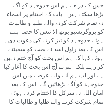
جس کے ذریعے ہم اس جدوجہد کو آگے
بڑھا سکتے ہیں۔ بات کے اختتام پر اسماء
نے تمام شرکت کرنے والے طلبا و طالبات
کو پروگریسیو یوتھ الا ئنس کا حصہ بنتے
ہوئے جدوجہد کو تیز کرنے کی دعوت دی۔
اس کے بعد راول اسد نے بحث کو سمیٹتے
ہوئے کہا کہ ہم اس بحث کو آج ختم نہیں
کر رہے بلکہ ہم نے آج اس بحث کا آغاز کیا
ہے اور اب ہم آنے والے عرصے میں اس
جدوجہد کو آگے بڑھائیں گے۔اس کے بعد
امان اللہ نے سرکل کا اختتام کرتے ہوئے
تمام شرکت کرنے والے طلبا و طالبات کا