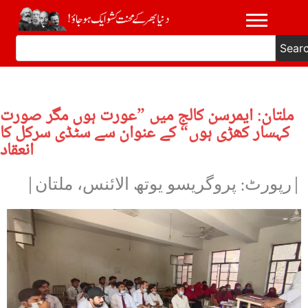
Sear
ملتان: ایمرسن کالج میں ”عورت ہوں مگر صورت
کہسار کھڑی ہوں“ کے عنوان سے سٹڈی سرکل کا
انعقاد
|رپورٹ: پروگریسو یوتھ الائنس، ملتان|