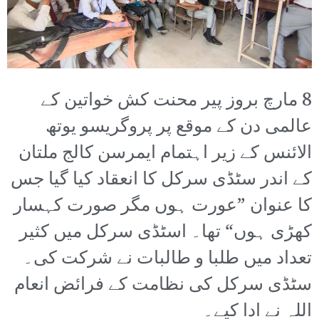
8 مارچ بروز پیر محنت کش خواتین کے
عالمی دن کے موقع پر پروگریسو یوتھ
الائنس کے زیر اہتمام ایمرسن کالج ملتان
کے اندر سٹڈی سرکل کا انعقاد کیا گیا جس
کا عنوان ”عورت ہوں مگر صورت کہسار
کھڑی ہوں“ تھا۔ اسٹڈی سرکل میں کثیر
تعداد میں طلبا و طالبات نے شرکت کی۔
سٹڈی سرکل کی نظامت کے فرائض انعام
اللہ نے ادا کیے۔