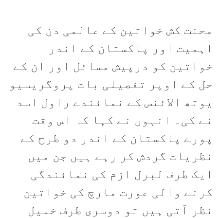
محنت کش خواتین کے عالمی دن کی
اہمیت اور پاکستان کے اندر
خواتین کو درپیش مسائل اور ان کے
حل کے اوپر تفصیلی بات پروگریسیو
یوتھ الائنس کے نمائندے راول اسد
نے کی۔ انہوں نے کہا کہ اس وقت
پورے پاکستان کے اندر دو طرح کے
نظریات گردش کر رہے ہیں جن میں
ایک طرف لبرل ازم کی نمائندگی
کرنے والی عورت مارچ کی خواتین
نظر آتی ہیں تو دوسری طرف خلیل