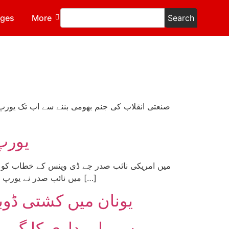
ages
More
Search
صنعتی انقلاب کی جنم بھومی بننے سے اب تک یورپ
یورپ
میں نائب صدر نے یورپ کو واضح کر دیا تھا کہ امریکہ کے ساتھ دہائیوں پرانا تعلق اب ختم ہو چکا ہے۔ اس وقت سے یورپی قائدین ایک سربراہی […]
یونان میں کشتی ڈوبن
سرمایہ داری کا گہرا 