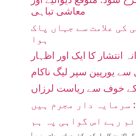
معاشی تباہی
 کی علامت سے جہاں پاک
ہوا
 انتشار کا ایک اور اظہار
سے یورپین سپر لیگ ناکام
کے خوف سے ریاست لرزاں
|تحریر: میری فریڈرکسن، ترجمہ: اختر منیر| نومبر 1918ء کے جرمن انقلاب نے کروڑوں لوگوں کو اپنے حصار میں لیاجن کی اکثریت کا پہلے کبھی کوئی سیاسی ماضی نہیں