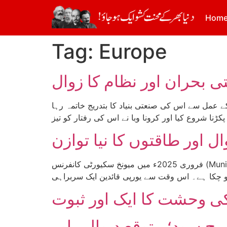
Hom
Tag:
Europe
ی بحران اور نظام کا زوال
 عمل سے اس کی صنعتی بنیاد کا بتدریج خاتمہ رہا
اور طاقتوں کا نیا توازن
فروری 2025ء میں میونخ سکیورٹی کانفرنس (Munich Security Conference) میں امریکی نائب صدر جے ڈی وینس کے خطاب کو چھ ہفتے گزر چکے ہیں۔ اس کانفرنس
کی وحشت کا ایک اور ثبوت
رح سود؛ متوقع دیوالیے اور