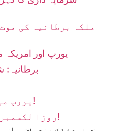
ملکہ برطانیہ کی موت:
یورپ اور امریکہ م
برطانیہ: 
یورپ میں کورونا وباء کی دوسری لہر: سرمایہ دار مجرم ہیں!
روزا لکسمبرگ اور کارل لیبنیخت: دیکھ قائم رہے اس گواہی پہ ہم!