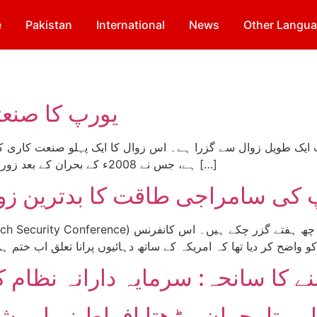
e
Pakistan
International
News
Other Langu
یورپ کا صنعت
 ایک طویل زوال سے گزرا ہے۔ اس زوال کا ایک پہلو صنعت کاری کے
ہے، جس نے 2008ء کے بحران کے بعد زور پکڑنا شروع کیا اور کرونا وبا نے اس کی رفتار کو تیز […]
 کی سامراجی طاقت کا بدترین زوال 
ے کا سانحہ: سرمایہ دارانہ نظام 
ہوتا بحران، بڑھتا افراط زر اور ش