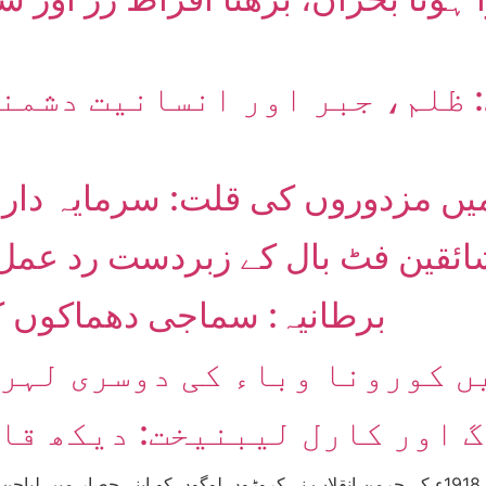
 ظلم، جبر اور انسانیت دشمنی
یں مزدوروں کی قلت: سرمایہ دارانہ
شائقین فٹ بال کے زبردست رد عمل 
برطانیہ: سماجی دھماکوں 