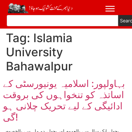
Sear
Tag:
Islamia
University
Bahawalpur
بہاولپور: اسلامیہ یونیورسٹی کے
اساتذہ کو تنخواہوں کی بروقت
ادائیگی کے لیے تحریک چلانی ہو
گی!
پچھلے ایک سال سے بالعموم اور پچھلے دو ماہ سے بالخصوص