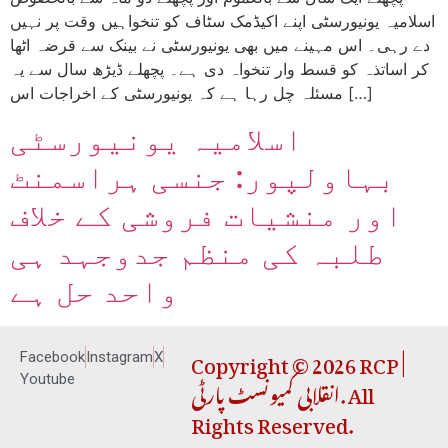
اسلامیہ یونیورسٹی اپنے اکیڈمک سٹاف کو تنخواہیں وقت پر نہیں
دے رہی۔ اس مہینے میں بھی یونیورسٹی نے بینک سے قرضہ اٹھا
کر اساتذہ کو قسط وار تنخواہ دی ہے۔ پچھلے ڈیڑھ سال سے یہ
مسئلہ چل رہا ہے کہ یونیورسٹی کے اخراجات اس […]
اسلامیہ یونیورسٹی
بہاولپور: جنسی ہراسمنٹ
اور منشیات فروشی کے خلاف
طلبہ کی منظم جدوجہد ہی
واحد حل ہے
Copyright © 2026 RCP |
Facebook
Instagram
X
انقلابی کمیونسٹ پارٹی. All
Youtube
Rights Reserved.