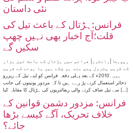
نئی داستان
فرانس:ہڑتال کے باعث تیل کی
قلت؛آج اخبار بھی نہیں چھپ
سکیں گے
رپورٹ: |رائٹرز| فرانس میں ہڑتال کے باعث تین ہزار
کے قریب پٹرول پمپ بند ہو چکے ہیں یا ہونے کے قریب
ہیں۔2010ء کے بعد پہلی دفعہ فرانس کو اپنے تیل کے ریزرو
ذخائر استعمال کرنے پڑ رہے ہیں تا کہ مزدور یونینوں کی جانب
سے تیل صاف کرنے والی ریفائنریوں کی ہڑتال کا مقابلہ کیا […]
فرانس: مزدور دشمن قوانین کے
خلاف تحریک، آگے کیسے بڑھا
جائے؟