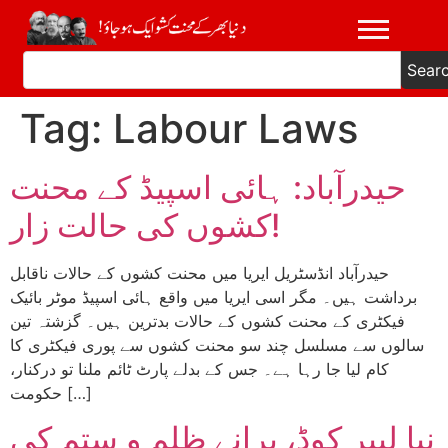
Sear
Tag:
Labour Laws
حیدرآباد: ہائی اسپیڈ کے محنت
کشوں کی حالت زار!
حیدرآباد انڈسٹریل ایریا میں محنت کشوں کے حالات ناقابل
برداشت ہیں۔ مگر اسی ایریا میں واقع ہائی اسپیڈ موٹر بائیک
فیکٹری کے محنت کشوں کے حالات بدترین ہیں۔ گزشتہ تین
سالوں سے مسلسل چند سو محنت کشوں سے پوری فیکٹری کا
کام لیا جا رہا ہے۔ جس کے بدلے پارٹ ٹائم ملنا تو درکنار،
حکومت […]
نیا لیبر کوڈ، پرانے ظلم و ستم کی