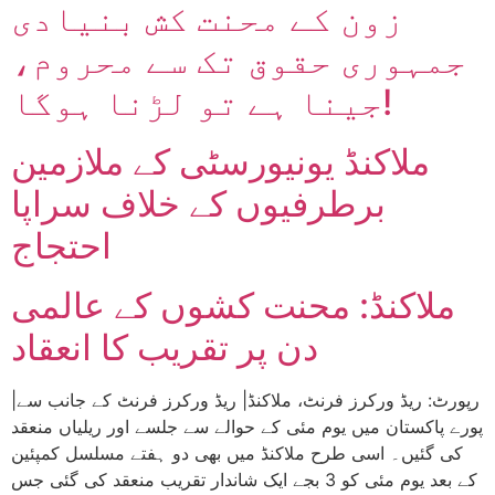
زون کے محنت کش بنیادی
جمہوری حقوق تک سے محروم،
جینا ہے تو لڑنا ہوگا!
ملاکنڈ یونیورسٹی کے ملازمین
برطرفیوں کے خلاف سراپا
احتجاج
ملاکنڈ: محنت کشوں کے عالمی
دن پر تقریب کا انعقاد
|رپورٹ: ریڈ ورکرز فرنٹ، ملاکنڈ| ریڈ ورکرز فرنٹ کے جانب سے
پورے پاکستان میں یوم مئی کے حوالے سے جلسے اور ریلیاں منعقد
کی گئیں۔ اسی طرح ملاکنڈ میں بھی دو ہفتے مسلسل کمپئین
کے بعد یوم مئی کو 3 بجے ایک شاندار تقریب منعقد کی گئی جس