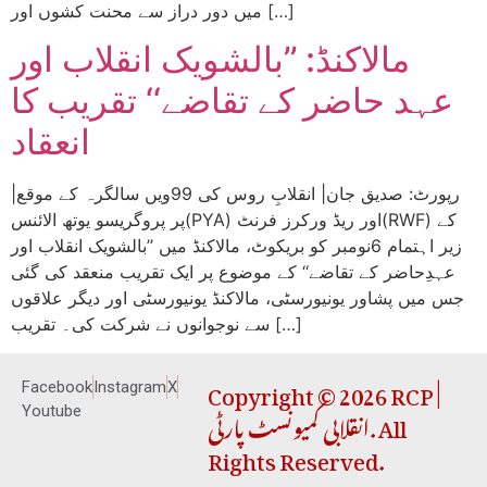
میں دور دراز سے محنت کشوں اور […]
مالاکنڈ: ’’بالشویک انقلاب اور
عہد حاضر کے تقاضے‘‘ تقریب کا
انعقاد
|رپورٹ: صدیق جان| انقلابِ روس کی 99ویں سالگرہ کے موقع
پر پروگریسو یوتھ الائنس(PYA) اور ریڈ ورکرز فرنٹ(RWF) کے
زیر اہتمام 6نومبر کو بریکوٹ، مالاکنڈ میں ’’بالشویک انقلاب اور
عہدِحاضر کے تقاضے‘‘ کے موضوع پر ایک تقریب منعقد کی گئی
جس میں پشاور یونیورسٹی، مالاکنڈ یونیورسٹی اور دیگر علاقوں
سے نوجوانوں نے شرکت کی۔ تقریب […]
Copyright © 2026 RCP |
Facebook
Instagram
X
انقلابی کمیونسٹ پارٹی. All
Youtube
Rights Reserved.