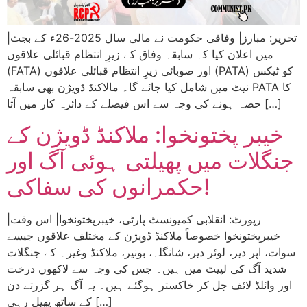
|تحریر: مبارز| وفاقی حکومت نے مالی سال 2025-26ء کے بجٹ
میں اعلان کیا کہ سابقہ وفاق کے زیرِ انتظام قبائلی علاقوں
(FATA) اور صوبائی زیرِ انتظام قبائلی علاقوں (PATA) کو ٹیکس
نیٹ میں شامل کیا جائے گا۔ مالاکنڈ ڈویژن بھی سابقہ PATA کا
حصہ ہونے کی وجہ سے اس فیصلے کے دائرہ کار میں آتا […]
خیبر پختونخوا: ملاکنڈ ڈویژن کے
جنگلات میں پھیلتی ہوئی آگ اور
حکمرانوں کی سفاکی!
|رپورٹ: انقلابی کمیونسٹ پارٹی، خیبرپختونخوا| اس وقت
خیبرپختونخوا خصوصاً ملاکنڈ ڈویژن کے مختلف علاقوں جیسے
سوات، اپر دیر، لوئر دیر، شانگلہ، بونیر، ملاکنڈ وغیرہ کے جنگلات
شدید آگ کی لپیٹ میں ہیں۔ جس کی وجہ سے لاکھوں درخت
اور وائلڈ لائف جل کر خاکستر ہوگئے ہیں۔ یہ آگ ہر گزرتے دن
کے ساتھ پھیل رہی […]