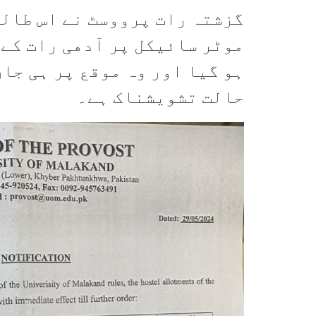
گزشتہ رات پرووسٹ نے اس طالب
موٹر سائیکل پر آدھی رات کے و
ہو گیا اور وہ موقع پر ہی جاں
حالت تشویشناک ہے۔