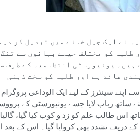
ہ نے ایک جیل خانے میں تبدیل کر دیا
 طلبہ کو مختلف حیلے بہانوں سے تنگ 
ہیں۔ یونیورسٹی انتظامیہ کے طرف سے
دی عائد ہے اور طلبہ کو سخت ذہنی اذ
اپنے سینئرز کے لیے ایک الوداعی پروگرام ر
نے ساتھ رباب لایا جسے یونیورسٹی کے پروو
 اس طالب علم کو زد و کوب کیا گیا، گالیاں
کے ذریعے تشدد بھی کروایا گیا۔ اس کے بعد