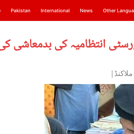
e
Pakistan
International
News
Other Langu
یورسٹی انتظامیہ کی بدمعاشی ک
ملاکنڈ|