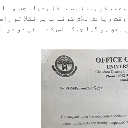
 علم کو ہاسٹل سے نکال دیا۔ جب وہ ا
قت رہائش تلاش کرنے باہر نکلا تو راس
 بحق ہو گیا جبکہ اس کے باقی دو دوست