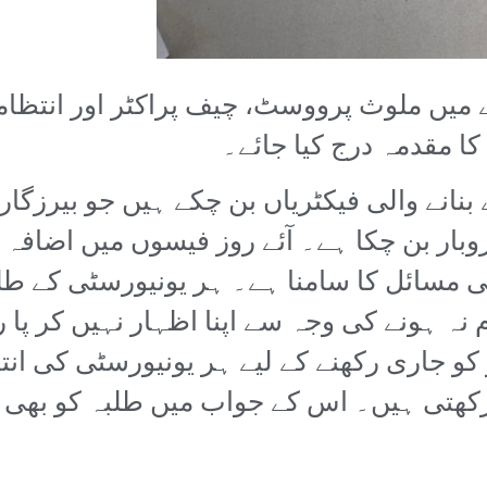
میں ملوث پرووسٹ، چیف پراکٹر اور انتظامی
ا مقدمہ درج کیا جائے۔
انے والی فیکٹریاں بن چکے ہیں جو بیرزگار
وبار بن چکا ہے۔ آئے روز فیسوں میں اضافہ
سائل کا سامنا ہے۔ ہر یونیورسٹی کے طلبہ
نہ ہونے کی وجہ سے اپنا اظہار نہیں کر پا 
کو جاری رکھنے کے لیے ہر یونیورسٹی کی انت
 رکھتی ہیں۔ اس کے جواب میں طلبہ کو بھی 