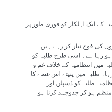
ہ کے ایک اہلکار کو فوری طور پر
وں کی فوج تیار کر رہے ہیں۔
 ہو رہا ہے۔ اسی طرح طلبہ کو
 میں انتظامیہ کے خلاف غم و
رہا۔ طلبہ میں پنپتے اس غصے کا
ظامیہ طلبہ کو ڈسپلن اور
منظم ہو کر جدوجہد کرنا ہو