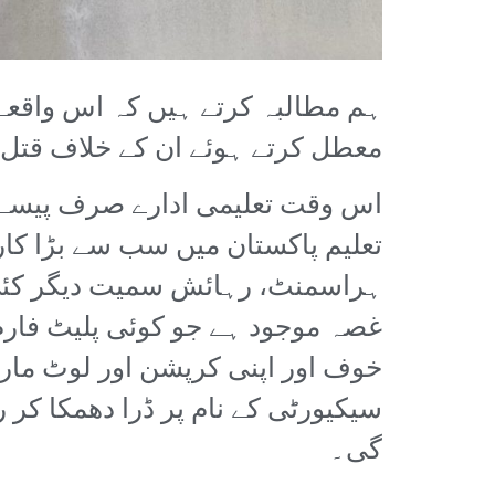
ہم مطالبہ کرتے ہیں کہ اس واقعے 
معطل کرتے ہوئے ان کے خلاف قتل ک
اس وقت تعلیمی ادارے صرف پیسے بن
تعلیم پاکستان میں سب سے بڑا کار
ہراسمنٹ، رہائش سمیت دیگر کئی م
غصہ موجود ہے جو کوئی پلیٹ فارم 
خوف اور اپنی کرپشن اور لوٹ مار 
سیکیورٹی کے نام پر ڈرا دھمکا کر
گی۔