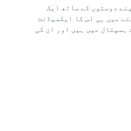
پنے دوستوں کے ساتھ ایک
تے میں ہی اس کا ایکسیڈنٹ
 ہسپتال میں ہیں اور ان کی