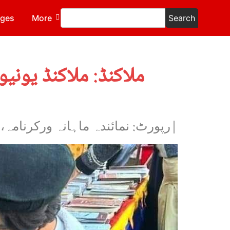
ages
More
Search
ملاکنڈ: ملاکنڈ یون
|رپورٹ: نمائندہ ماہانہ ورکرنامہ، 