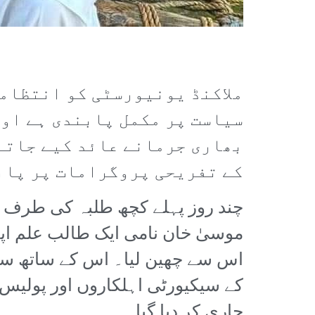
ملاکنڈ یونیورسٹی کو انتظامی
سیاست پر مکمل پابندی ہے اور
بھاری جرمانے عائد کیے جاتے 
کے تفریحی پروگرامات پر پابن
چند روز پہلے کچھ طلبہ کی طرف سے 
موسیٰ خان نامی ایک طالب علم اپ
اس سے چھین لیا۔ اس کے ساتھ ساتھ
کے سیکیورٹی اہلکاروں اور پولیس 
جاری کر دیا گیا۔