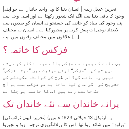
|تحریر: عدیل زیدی| انسان دنیا کا وہ واحد جاندار ہے جو اپنے
وجود کا باقی دنیا سے الگ ایک شعور رکھتا ہے اور اسی وجہ سے
اپنے وجود کی بنیاد کو جاننے کی جستجو نے انسان کو صدیوں سے
لاتعداد توجیہات پیش کرنے پر مجبورکیا ہے۔ انسان نے مختلف
علاقوں میں مختلف وقتوں میں اپنے […]
فزکس کا خاتمہ؟
جب مادے کے وجود سے فزکس والے خود انکار کر دیتے
ہیں تو کیا ’’فزکس‘‘ اپنی حیثیت میں ’’میٹا فزکس‘‘
نہیں رہ جائے گی؟ اس طرح کی کوانٹم مکینکس کی
تشریح کو اگر مان لیا جاتا ہے تو فزکس جسے ہم آج
تک جانتے رہے ہیں اس کا خاتمہ ہو چکا ہے
پرانے خاندان سے نئے خاندان تک
[تحریر: لیون ٹراٹسکی] (یہ آرٹیکل 13 جولائی 1923 ء میں
’’پراودا‘‘ میں شائع ہوا تھا۔اس کا پہلاانگریزی ترجمہ زیڈ و نجیروا