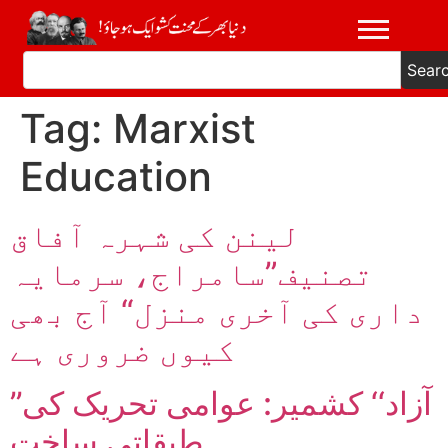
Sear
Tag:
Marxist
Education
لینن کی شہرہ آفاق
تصنیف”سامراج، سرمایہ
داری کی آخری منزل“ آج بھی
کیوں ضروری ہے
’’آزاد‘‘ کشمیر: عوامی تحریک کی
طبقاتی ساخت