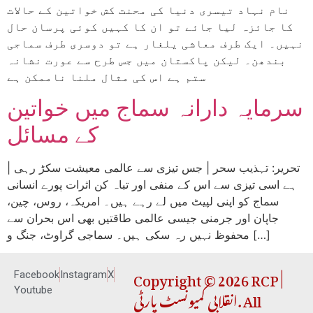
نام نہاد تیسری دنیا کی محنت کش خواتین کے حالات
کا جائزہ لیا جائے تو ان کا کہیں کوئی پرسان حال
نہیں۔ ایک طرف معاشی یلغار ہے تو دوسری طرف سماجی
بندھن۔ لیکن پاکستان میں جس طرح سے عورت نشانہ
ستم ہے اس کی مثال ملنا ناممکن ہے
سرمایہ دارانہ سماج میں خواتین
کے مسائل
| تحریر: تہذیب سحر | جس تیزی سے عالمی معیشت سکڑ رہی
ہے اسی تیزی سے اس کے منفی اور تباہ کن اثرات پورے انسانی
سماج کو اپنی لپیٹ میں لے رہے ہیں۔ امریکہ، روس، چین،
جاپان اور جرمنی جیسی عالمی طاقتیں بھی اس بحران سے
محفوظ نہیں رہ سکی ہیں۔ سماجی گراوٹ، جنگ و […]
Copyright © 2026 RCP |
Facebook
Instagram
X
انقلابی کمیونسٹ پارٹی. All
Youtube