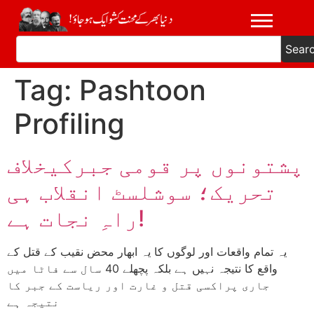
Sear
Tag:
Pashtoon
Profiling
پشتونوں پر قومی جبرکیخلاف
تحریک؛ سوشلسٹ انقلاب ہی
راہِ نجات ہے!
یہ تمام واقعات اور لوگوں کا یہ ابھار محض نقیب کے قتل کے
واقع کا نتیجہ نہیں ہے بلکہ پچھلے 40 سال سے فاٹا میں
جاری پراکسی قتل و غارت اور ریاست کے جبر کا
نتیجہ ہے