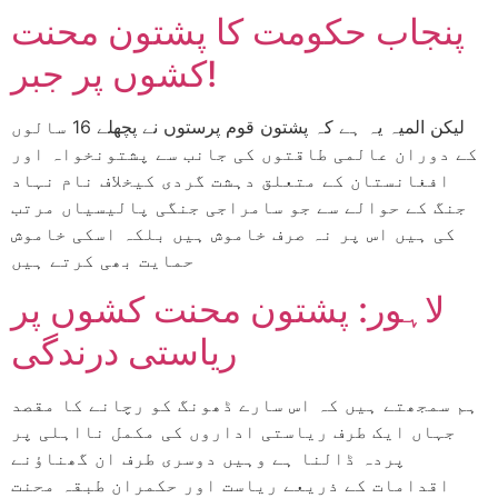
پنجاب حکومت کا پشتون محنت
کشوں پر جبر!
لیکن المیہ یہ ہے کہ پشتون قوم پرستوں نے پچھلے 16 سالوں
کے دوران عالمی طاقتوں کی جانب سے پشتونخواہ اور
افغانستان کے متعلق دہشت گردی کیخلاف نام نہاد
جنگ کے حوالے سے جو سامراجی جنگی پالیسیاں مرتب
کی ہیں اس پر نہ صرف خاموش ہیں بلکہ اسکی خاموش
حمایت بھی کرتے ہیں
لاہور: پشتون محنت کشوں پر
ریاستی درندگی
ہم سمجھتے ہیں کہ اس سارے ڈھونگ کو رچانے کا مقصد
جہاں ایک طرف ریاستی اداروں کی مکمل نااہلی پر
پردہ ڈالنا ہے وہیں دوسری طرف ان گھناؤنے
اقدامات کے ذریعے ریاست اور حکمران طبقہ محنت