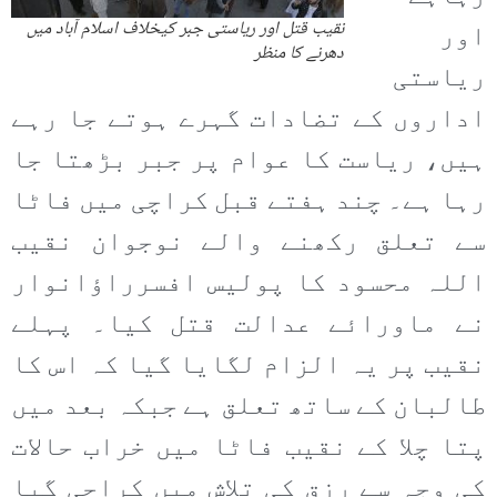
نقیب قتل اور ریاستی جبر کیخلاف اسلام آباد میں
اور
دھرنے کا منظر
ریاستی
اداروں کے تضادات گہرے ہوتے جا رہے
ہیں، ریاست کا عوام پر جبر بڑھتا جا
رہا ہے۔ چند ہفتے قبل کراچی میں فاٹا
سے تعلق رکھنے والے نوجوان نقیب
اللہ محسود کا پولیس افسرراؤانوار
نے ماورائے عدالت قتل کیا۔ پہلے
نقیب پر یہ الزام لگایا گیا کہ اس کا
طالبان کے ساتھ تعلق ہے جبکہ بعد میں
پتا چلا کے نقیب فاٹا میں خراب حالات
کی وجہ سے رزق کی تلاش میں کراچی گیا