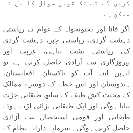
کریں گے تب تک قومی سوال کا حل نا
ممکن ہے۔
اگر فاٹا اور پختونخواہ کے عوام نے ریاستی
دہشت گردی، ریاستی جبر، دہشت گردی
کی ریاستی پشت پناہی، غربت اور
بیروزگاری سے آزادی حاصل کرنی ہے تو
انہیں اپنے آپ کو پاکستان، افغانستان،
ہندوستان اور اس خطے کے دوسرے ممالک
کے محنت کش طبقے کے ساتھ طبقاتی جڑت
بنانا ہوگی اور ایک طبقاتی لڑائی لڑتے ہوئے
طبقاتی اور قومی استحصال سے آزادی
حاصل کرنی ہوگی۔ سرمایہ دارانہ نظام کے