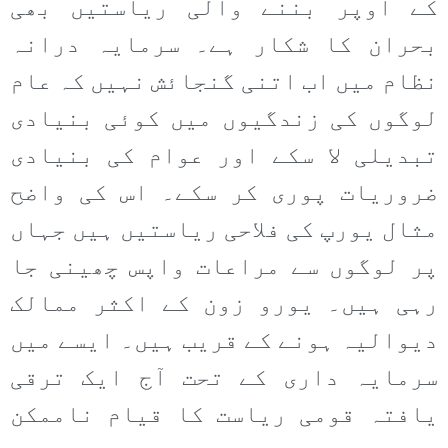
کے اوپر بننے والی ریاستیں بھی
بحران کا شکار ہے۔ سرمایہ درانہ
نظام میں اب اتنی گنجائش نہیں کہ عام
لوگوں کی زندگیوں میں کوئی بنیادی
تبدیلی لا سکے اور عوام کی بنیادی
ضروریات پوری کر سکے۔ اس کی واضح
مثال یورپ کی فلاحی ریاستیں ہیں جہاں
پر لوگوں سے مراعات واپس چھینی جا
رہی ہیں۔ یورو زون کے اکثر ممالک
دیوالیہ ہونے کے قریب ہیں۔ ایسے میں
سرمایہ داری کے تحت آج ایک ترقی
یافتہ قومی ریاست کا قیام ناممکن