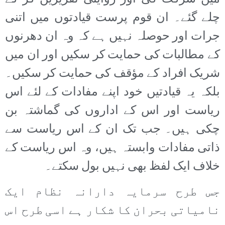
چلے گئے۔ ان قوم پرست قیادتوں میں اتنی
جرات اور حوصلہ نہیں ہے کہ وہ ان دھرنوں
کے مطالبات کی حمایت کر سکیں اور ان میں
شریک افراد کے مؤقف کی حمایت کر سکیں۔
بلکہ یہ قیادتیں خود اپنے مفادات کے لئے اس
ریاست اور اس کے اداروں کی گماشتہ بن
چکی ہیں۔ جب تک ان کے اس ریاست سے
ذاتی مفادات وابستہ ہیں، وہ اس ریاست کے
خلاف ایک لفظ بھی نہیں بول سکتے۔
جس طرح سرمایہ دارانہ نظام ایک
نامیاتی بحران کا شکار ہے اسی طرح اس