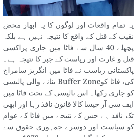
یہ تمام واقعات اور لوگوں کا یہ ابھار محض
نقیب کے قتل کے واقع کا نتیجہ نہیں ہے بلکہ
پچھلے 40 سال سے فاٹا میں جاری پراکسی
قتل و غارت اور ریاست کے جبر کا نتیجہ ہے۔
پاکستانی ریاست نے فاٹا میں انگریز سامراج
کی، فاٹا کوBuffer Zone بنانے والی پالیسی
کو جاری رکھا۔ اس پالیسی کے تحت فاٹا میں
ایف سی آر جیسا کالا قانون نافذ رہا اور ابھی
تک نافذ ہے جس کے نتیجے میں فاٹا کے عوام
کو سیاست اور دوسرے جمہوری حقوق سے