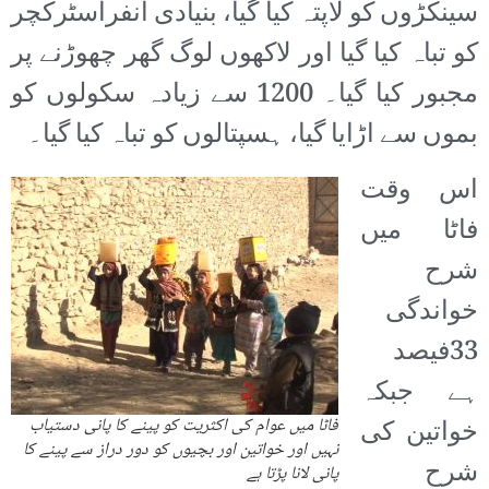
سینکڑوں کو لاپتہ کیا گیا، بنیادی انفراسٹرکچر
کو تباہ کیا گیا اور لاکھوں لوگ گھر چھوڑنے پر
مجبور کیا گیا۔ 1200 سے زیادہ سکولوں کو
بموں سے اڑایا گیا، ہسپتالوں کو تباہ کیا گیا۔
اس وقت
فاٹا میں
شرح
خواندگی
33فیصد
ہے جبکہ
خواتین کی
فاٹا میں عوام کی اکثریت کو پینے کا پانی دستیاب
نہیں اور خواتین اور بچیوں کو دور دراز سے پینے کا
شرح
پانی لانا پڑتا ہے