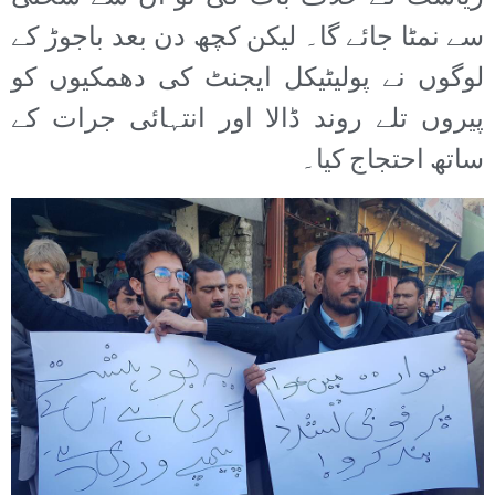
سے نمٹا جائے گا۔ لیکن کچھ دن بعد باجوڑ کے
لوگوں نے پولیٹیکل ایجنٹ کی دھمکیوں کو
پیروں تلے روند ڈالا اور انتہائی جرات کے
ساتھ احتجاج کیا۔