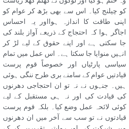
وہ ختم ہو گیا اور لوگوں نے کھلم کھلا ریاست
کو چیلنج کیا۔ اس سے بھی بڑھ کر عوام کو
اپنی طاقت کا اندازہ ہوااور یہ احساس
اجاگر ہوا کہ احتجاج کے ذریعے آواز بلند کی
جا سکتی ہے اور اپنے حقوق کے لیے لڑ کر
انہیں منوایا جا سکتا ہے۔ اس عمل میں تمام
سیاسی پارٹیاں اور خصوصاً قوم پرست
قیادتیں عوام کے سامنے بری طرح ننگی ہوئی
ہیں۔ جنہوں نے نہ تو ان احتجاجی دھرنوں
کی قیادت کی اور نہ ہی مستقبل کے لیے
کوئی لائحہ عمل وضع کیا۔ بلکہ قوم پرست
قیادتوں نے تو سب سے آخر میں ان دھرنوں
میں شرکت کی اور روایتی تقریریں کر کے