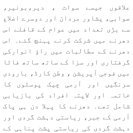
علاقوں جیسے سوات ، دیر،بونیر،
صوابی، پشاور مردان اور دوسرے اضلاع
سے بڑی تعداد میں عوام کے قافلے اس
دھرنے میں شرکت کرنے پہنچ گئے۔ اس
دھرنے کے مطالبات میں راؤ انوارکی
گرفتاری اور سزا کے ساتھ ساتھ فاٹا
میں فوجی آپریشن ، وطن کارڈ، بارودی
سرنگیں اور آرمی چیک پوسٹوں کا
خاتمہ اور لاپتہ افراد کی بازیابی
شامل تھے۔ دھرنے کا پہلا دن ہی پاک
آرمی کے جبر، ریاستی دہشت گردی اور
دہشت گردی کی ریاستی پشت پناہی کے