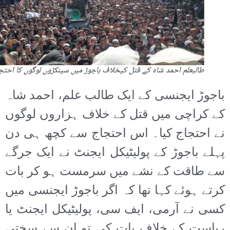
طالبعلم احمد شاہ کے قتل کیخلاف باجوڑ میں سینکڑوں لوگوں کا احتج
باجوڑ ایجنسی کے ایک طالب علم، احمد شاہ
کے کراچی میں قتل کے خلاف ہزاروں لوگوں
نے احتجاج کیا۔ اس احتجاج سے کچھ ہی دن
پہلے باجوڑ کے پولیٹیکل ایجنٹ نے ایک جرگے
سے طاقت کے نشے میں سرمست ہو کر بات
کرتے ہوئے کہا تھا کہ اگر باجوڑ ایجنسی میں
کسی نے آرمی، ایف سی، پولیٹیکل ایجنٹ یا
ریاست کے خلاف بات کی تو ان سے سختی