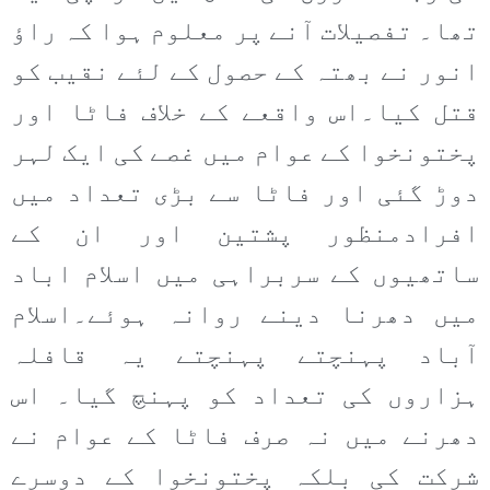
تھا۔ تفصیلات آنے پر معلوم ہوا کہ راؤ
انور نے بھتہ کے حصول کے لئے نقیب کو
قتل کیا۔اس واقعے کے خلاف فاٹا اور
پختونخوا کے عوام میں غصے کی ایک لہر
دوڑ گئی اور فاٹا سے بڑی تعداد میں
افرادمنظور پشتین اور ان کے
ساتھیوں کے سربراہی میں اسلام اباد
میں دھرنا دینے روانہ ہوئے۔اسلام
آباد پہنچتے پہنچتے یہ قافلہ
ہزاروں کی تعداد کو پہنچ گیا۔ اس
دھرنے میں نہ صرف فاٹا کے عوام نے
شرکت کی بلکہ پختونخوا کے دوسرے