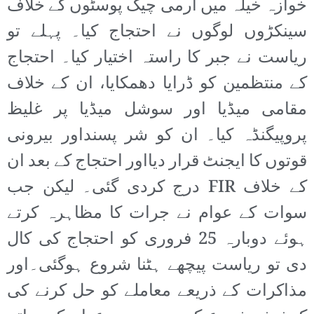
خوازہ خیلہ میں آرمی چیک پوسٹوں کے خلاف
سینکڑوں لوگوں نے احتجاج کیا۔ پہلے تو
ریاست نے جبر کا راستہ اختیار کیا۔ احتجاج
کے منتظمین کو ڈرایا دھمکایا، ان کے خلاف
مقامی میڈیا اور سوشل میڈیا پر غلیظ
پروپیگنڈہ کیا۔ ان کو شر پسنداور بیرونی
قوتوں کا ایجنٹ قرار دیااور احتجاج کے بعد ان
کے خلاف FIR درج کردی گئی۔ لیکن جب
سوات کے عوام نے جرات کا مظاہرہ کرتے
ہوئے دوبارہ 25 فروری کو احتجاج کی کال
دی تو ریاست پیچھے ہٹنا شروع ہوگئی۔اور
مذاکرات کے ذریعے معاملے کو حل کرنے کی