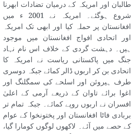
طالبان اور امریکہ کے درمیان تضادات ابھرنا
شروع ہوگئے۔ امریکہ نے 2001 ء میں
افغانستان پر حملہ کیا اور ابھی تک امریکہ
اور اتحادی افواج افغانستان میں موجود
ہیں۔ دہشت گردی کے خلاف اس نام نہاد
جنگ میں پاکستانی ریاست نے امریکہ کا
اتحادی بن کر اربوں ڈالر کمائے جبکہ دوسری
طرف ہیروئن اور اسلحے کی سمگلنگ اور
اغوا برائے تاوان کے ذریعے آرمی کے اعلیٰ
افسران نے اربوں روپے کمائے۔ جبکہ تمام تر
بربادی فاٹا افغانستان اور پختونخوا کے عوام
کے حصے میں آئے۔ لاکھوں لوگوں کومارا گیا،