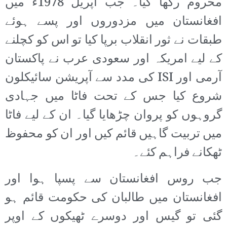
محروم رکھا گیا۔ جب اپریل 1978ء میں
افغانستان میں مزدوروں اور پسے ہوئے
طبقات نے ثور انقلاب برپا کیا تو اس کو کچلنے
کے لیے امریکہ اور سعودی عرب نے پاکستان
آرمی اور ISI کی مدد سے آپریشن سائیکلون
شروع کیا جس کے تحت فاٹا میں جہادی
گروہوں کو پروان چڑھایا گیا۔ ان کے لیے فاٹا
میں تربیت گاہیں قائم کیں اور ان کو محفوظ
ٹھکانے فراہم کئے۔
جب روس افغانستان سے پسپا ہوا اور
افغانستان میں طالبان کی حکومت قائم ہو
گئی تو گیس اور دوسرے ٹھیکوں کے اوپر