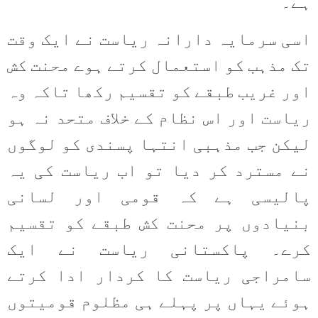
ہے۔
اسی سرمایہ دارانہ ریاست نے ایک وقت
تک مذہب کو استعمال کرتے ہوے محنت کش
اور غریب طبقے کو تقسیم رکھا تاکہ وہ
ریاست اور اس نظام کے خلاف متحد نہ ہو
لیکن جب مذہبی انتہا پسندی کو لوگوں
نے مسترد کر دیا تو اب ریاست کی یہ
پالیسی ہے کہ قومی اور لسانی
بنیادوں پر محنت کش طبقے کو تقسیم
کرے۔ پاکستانی ریاست نے ایک
سامراجی ریاست کا کردار ادا کرتے
ہوئے یہاں پر پہلے ہی مظلوم قومیتوں