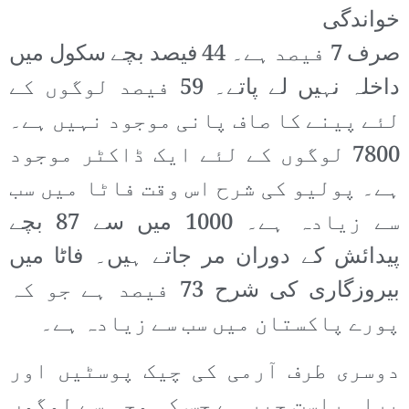
خواندگی
صرف 7 فیصد ہے۔ 44 فیصد بچے سکول میں
داخلہ نہیں لے پاتے۔ 59 فیصد لوگوں کے
لئے پینے کا صاف پانی موجود نہیں ہے۔
7800 لوگوں کے لئے ایک ڈاکٹر موجود
ہے۔ پولیو کی شرح اس وقت فاٹا میں سب
سے زیادہ ہے۔ 1000 میں سے 87 بچے
پیدائش کے دوران مر جاتے ہیں۔ فاٹا میں
بیروزگاری کی شرح 73 فیصد ہے جو کہ
پورے پاکستان میں سب سے زیادہ ہے۔
دوسری طرف آرمی کی چیک پوسٹیں اور
براہ راست جبر ہے جس کی وجہ سے لوگوں