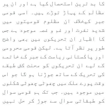
کا بد ترین استحصال کیا ہے اور ان پر
مظالم کے پہاڑ توڑے ہیں۔ اسی قومی
جبر کیخلاف ان مظلوم قومیتوں میں
شدید نفرت اور غم و غصہ موجود ہے جس
کا اظہار ان تحریکوں میں بھی واضح
طور پر نظر آتا ہے۔ لیکن قومی محرومی
اور پاکستانی ریاست کے جبر کے خاتمے
کے لیے ان تحریکوں کو محنت کش طبقے
کی تحریک کے ساتھ جوڑنا ہو گا جو اس
وقت پورے ملک میں چھوٹی چھوٹی شکلوں
میں موجود ہیں۔ جب تک ہم قومی سوال
کو طبقاتی سوال سے جوڑ کر حل نہیں