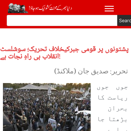
Sear
پشتونوں پر قومی جبرکیخلاف تحریک؛ سوشلسٹ
انقلاب ہی راہِ نجات ہے!
تحریر: صدیق جان (ملاکنڈ)
جوں جوں
ریاست کا
بحران
بڑھتا جا
رہاہے