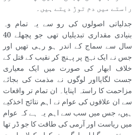
راستے میں دم توڑ دیتے ہیں۔
جدلیاتی اصولوں کی رو سے یہ تمام وہ
بنیادی مقداری تبدیلیاں تھی جو پچھلے 40
سال سے سماج کے اندر ہو رہی تھیں اور
جس نے ایک نہج پر پہنچ کر نقیب کے قتل کے
خلاف ابھار کی صورت میں ایک معیاری
جست لگایااور لوگوں نے مذمت کی بجائے
مزاحمت کا راستہ اپنایا۔ ان تمام تر واقعات
سے ان علاقوں کی عوام نے اہم نتائج اخذکیے
ہیں، جس میں سب سے اہم یہ ہے کہ عوام
میں ریاست اور آرمی کی طاقت کا جو ڈر تھا