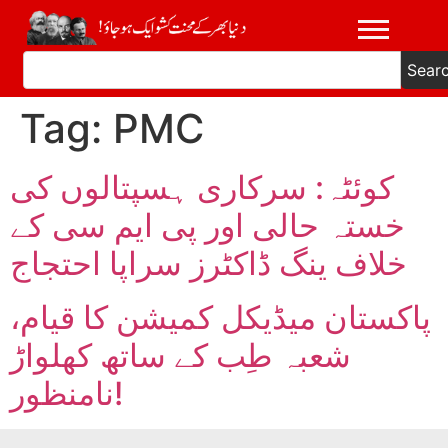
Sear
Tag:
PMC
کوئٹہ: سرکاری ہسپتالوں کی
خستہ حالی اور پی ایم سی کے
خلاف ینگ ڈاکٹرز سراپا احتجاج
پاکستان میڈیکل کمیشن کا قیام،
شعبہ طِب کے ساتھ کھلواڑ
نامنظور!