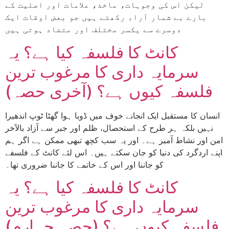
لیکن اس کی وجوہات، ماخذ، علامات اور اصلیت کے
بارے بے شمار آراء رکھتے ہیں جو بعض اوقات ایک
دوسرے سے یکسر مختلف اور متضاد ہوتی ہیں
کانٹ کا فلسفہ کیا ہے؟ یہ
سرمایہ داری کا مرغوب ترین
فلسفہ کیوں ہے؟ (آخری حصہ)
انسان کا مستقبل ایک انجانے خوف میں ڈوبا ہوا گھٹا ٹوپ اندھیرا
نہیں بلکہ ہر طرح کے استحصال، ظلم اور جبر سے آزاد بالآخر
امن اور نشاط آمیز ہے۔ اور یہ سب کچھ تبھی ممکن ہے اگر ہم
اپنے اردگرد کی دنیا کو جان سکتے ہیں۔ اس لئے کانٹ کے فلسفے
کو جاننا اور اس کے خاتمے کا جاننا ضروری تھا۔
کانٹ کا فلسفہ کیا ہے؟ یہ
سرمایہ داری کا مرغوب ترین
فلسفہ کیوں ہے؟ (حصہ چہارم)