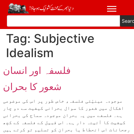
Sear
Tag:
Subjective
Idealism
فلسفہ اور انسان
شعور کا بحران
موجودہ عینیّتی فلسفہ، خاص طور پر اس کی موضوعی
اشکال میں شعور کا سوال بحرانی کیفیت سے دو چار
ہے۔ فلسفے میں یہ بحران موجودہ سماج کی بحرانی
کیفیت کا آئینہ دار ہے۔ اس قبیل کے فلسفہ کے کچھ
رجحانات اس انحطاط یا بحران کو تسلیم تو کرتے ہیں