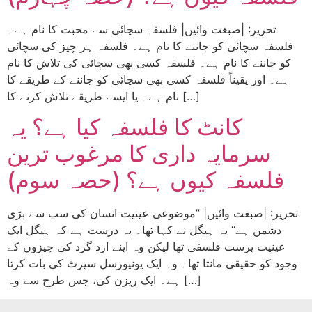
تحریر: |صبغت وائیں| فلسفہ سچائی سے محبت کا نام ہے۔
فلسفہ سچائی کو جاننے کا نام ہے۔ فلسفہ ہر چیز کی سچائی
کو جاننے کا نام ہے۔ فلسفہ کسی بھی سچائی کی تلاش کا نام
ہے۔ اور یقیناً فلسفہ کسی بھی سچائی کو جاننے کے طریقے کا
نام ہے۔ یا ایسے طریقے تلاش کرنے کا […]
کانٹ کا فلسفہ کیا ہے؟ یہ
سرمایہ داری کا مرغوب ترین
فلسفہ کیوں ہے؟ (حصہ سوم)
تحریر: |صبغت وائیں| ’’موضوعی عینیت انسان کی سب سے بڑی
دشمن ہے‘‘ یہ ہیگل نے کہا تھا۔ یہ درست ہے کہ ہیگل ایک
عینیت پرست فلسفی تھا لیکن وہ اپنے ارد گرد کی چیزوں کے
وجود کو حقیقی مانتا تھا۔ وہ ایک یونیورسل سپرٹ کی بات کرتا
ہے۔ ایک ریزن کی، جس طرح سے وہ […]