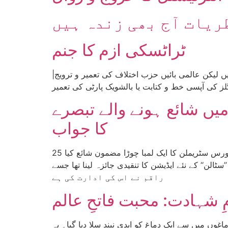
ریات آج بھی زندہ ہیں
ٹراٹسکی ازم کا جنم
|تحریر: راب سیول؛ ترجمہ: ولید خان| ’’ شدید بحرانات کے عہد میں تنگ نظر اور کمزور دل مایوسی میں ڈوبے جا رہے ہیں لیکن عالمی بائیں حزب اختلاف کی تعمیر و ترویج
یں شائع ہونے والے تبصرے
کا جواب
25 جون 2017ء کو پاکستان کے سب سے بڑے اور بااثر انگریزی اخبار نے ’’ نئے روس کے پرانے بالشویک‘‘ کے عنوان سے کسی بورس سٹریملن کا ایک لمبا چوڑا مضمون شائع کیا
تنقیدی جائزہ لینا تھا جسے ’’WellRed Books‘‘ نے شائع کیا ہے اور
راقم نے اس کی ادارت کی ہے
ظیم ترین دماغوں میں سے ایک دماغ کو ابدی نیند سلا دیا گیا۔ یہ