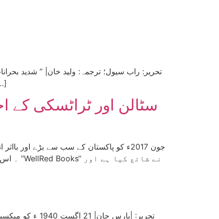
ہو رہی ہے ۔ در حقیقت یہ بحرانات ناگزیر ہیں۔ مارکس ا
سٹالن اور ٹراٹسکی کے ا
۔ اس مض
تحریر: |پارس جا