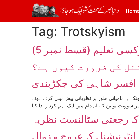
Hom
Tag:
Trotskyism
کسی تعلیم (قسط نمبر 5)
نل کی ضرورت کیوں ہے؟
ٹ افسر شاہی کی جکڑبندی
ہ یہ نامیاتی طور پر نظریاتی پیش بینی کرتے ہوئے
وویت یونین کے انہدام میں ایک اہم کردار ادا کیا
ا رجعتی سٹالنسٹ نظریہ
نٹرنیشنل کا عروج و زوال