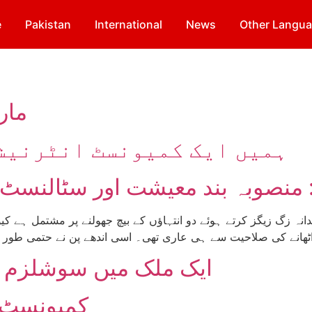
e
Pakistan
International
News
Other Langu
مار
ہمیں ایک کمیونسٹ انٹرنیش
 منصوبہ بند معیشت اور سٹالنس
 زگ زیگز کرتے ہوئے دو انتہاؤں کے بیچ جھولنے پر مشتمل ہے کیونک
ھانے کی صلاحیت سے ہی عاری تھی۔ اسی اندھے پن نے حتمی طور پر س
ایک ملک میں سوشلزم ک
کمیونسٹ ا