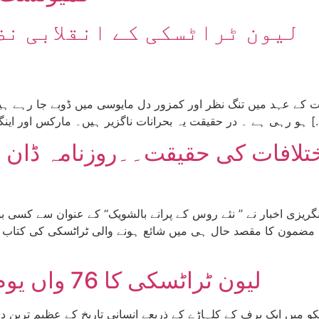
لیون ٹراٹسکی کے انقلابی نظ
ور اینگلز کی آپسی خط و کتابت یا بالشویک پارٹی کی تعمیر […]
ختلافات کی حقیقت۔۔روزنامہ ڈان م
مون کا مقصد حال ہی میں شائع ہونے والی ٹراٹسکی کی کتاب ’’سٹالن‘‘ کے نئے ایڈیشن کا 
لیون ٹراٹسکی کا 76 واں یومِ شہادت: محبت فاتحِ عالم
ن| 21 اگست 1940 ء کو میکسیکو میں ایک برف کے کلہاڑے کے ذریعے انسانی تاریخ کے ع