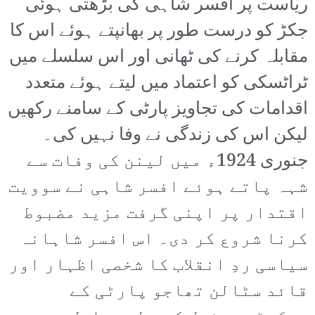
ریاست پر افسر شاہی کی بڑھتی ہوئی
جکڑ کو درست طور پر بھانپتے ہوئے اس کا
مقابلہ کرنے کی ٹھانی اور اس سلسلے میں
ٹراٹسکی کو اعتماد میں لیتے ہوئے متعدد
اقدامات کی تجاویز پارٹی کے سامنے رکھیں
لیکن اس کی زندگی نے وفا نہیں کی۔
جنوری 1924ء میں لینن کی وفات سے
شہہ پاتے ہوئے افسر شاہی نے سوویت
اقتدار پر اپنی گرفت مزید مضبوط
کرنا شروع کر دی۔ اس افسر شاہانہ
سیاسی ردِ انقلاب کا شخصی اظہار اور
قائد سٹالن تھاجو پارٹی کے