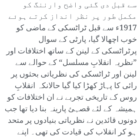
سے قبل دی گئی واضح وارننگ کو
مکمل طور پر نظر انداز کرتے ہوئے
1917ء سے قبل ٹراٹسکی کے ماضی کو
خوب اچھالا گیا، پارٹی کے سوال
پرٹراٹسکی کے لینن کے ساتھ اختلافات اور
”نظریہ انقلابِ مسلسل“ کے حوالے سے
لینن اور ٹراٹسکی کی نظریاتی بحثوں پر
رائی کا پہاڑ کھڑا کیا گیا حالانکہ انقلابِ
روس کے تاریخی تجربے نے ان اختلافات کو
ہمیشہ کے لئے قصہئ پارینہ بنا دیا تھا جب
دونوں قائدین نے نظریاتی بنیادوں پر متحد
ہو کر انقلاب کی قیادت کی تھی۔ اپنے