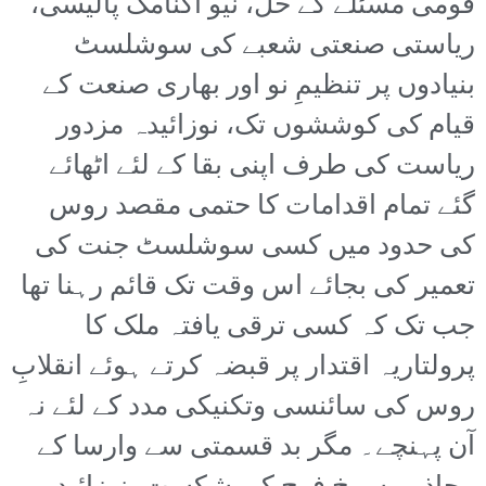
قومی مسئلے کے حل، نیو اکنامک پالیسی،
ریاستی صنعتی شعبے کی سوشلسٹ
بنیادوں پر تنظیمِ نو اور بھاری صنعت کے
قیام کی کوششوں تک، نوزائیدہ مزدور
ریاست کی طرف اپنی بقا کے لئے اٹھائے
گئے تمام اقدامات کا حتمی مقصد روس
کی حدود میں کسی سوشلسٹ جنت کی
تعمیر کی بجائے اس وقت تک قائم رہنا تھا
جب تک کہ کسی ترقی یافتہ ملک کا
پرولتاریہ اقتدار پر قبضہ کرتے ہوئے انقلابِ
روس کی سائنسی وتکنیکی مدد کے لئے نہ
آن پہنچے۔ مگر بد قسمتی سے وارسا کے