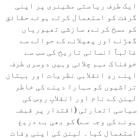
ایک طرف ریاستی مشینری پر اپنی
گرفت کو استعمال کرتے ہوئے حقائق
کو مسخ کرنے، سازشی تھیوریاں
گھڑنے اور پھیلانے کے حوالے سے
غالباً انسانی تاریخ کی سب سے
خوفناک مہم چلائی وہیں دوسری طرف
اپنے ردِ انقلابی نظریات اور بہتان
تراشیوں کو سہارا دینے کی خاطر
لینن کے نام اور انقلابِ روس کی
سیاسی اتھارٹی (اقتدار پر قبضہ
ہونے کی وجہ سے) کو بھی بے دریغ
استعمال کیا۔ لینن کی اپنی وفات