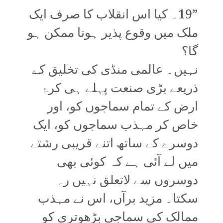
”19۔ کیا اس انقلاب کا صرف ایک
ملک میں وقوع پذیر ہونا ممکن ہو
گا؟
نہیں۔ عالمی منڈی کی تخلیق کے
ذریعے بڑی صنعت پہلے ہی کرۂ
ارض کے تمام سماجوں کو، اور
خاص کر مہذب سماجوں کو، ایک
دوسرے کے ساتھ اتنے قریبی رشتے
میں لے آئی ہے کہ کوئی بھی
دوسروں سے لاتعلق نہیں رہ
سکتا۔ مزید برآں، اس نے مہذب
ممالک کی سماجی بڑھوتری کو