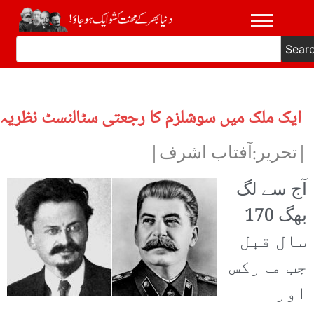
Sear
ایک ملک میں سوشلزم کا رجعتی سٹالنسٹ نظریہ
|تحریر:آفتاب اشرف|
آج سے لگ
بھگ 170
سال قبل
جب مارکس
اور