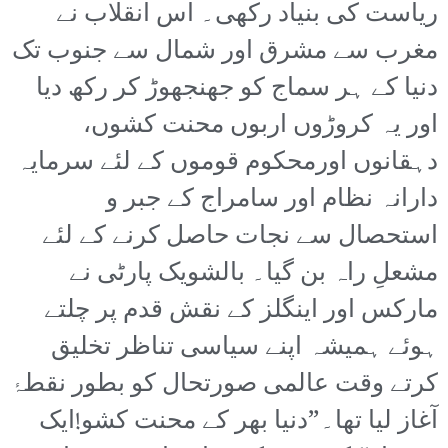
ریاست کی بنیاد رکھی۔ اس انقلاب نے
مغرب سے مشرق اور شمال سے جنوب تک
دنیا کے ہر سماج کو جھنجھوڑ کر رکھ دیا
اور یہ کروڑوں اربوں محنت کشوں،
دہقانوں اورمحکوم قوموں کے لئے سرمایہ
دارانہ نظام اور سامراج کے جبر و
استحصال سے نجات حاصل کرنے کے لئے
مشعلِ راہ بن گیا۔ بالشویک پارٹی نے
مارکس اور اینگلز کے نقش قدم پر چلتے
ہوئے ہمیشہ اپنے سیاسی تناظر تخلیق
کرتے وقت عالمی صورتحال کو بطور نقطۂ
آغاز لیا تھا۔”دنیا بھر کے محنت کشو!ایک