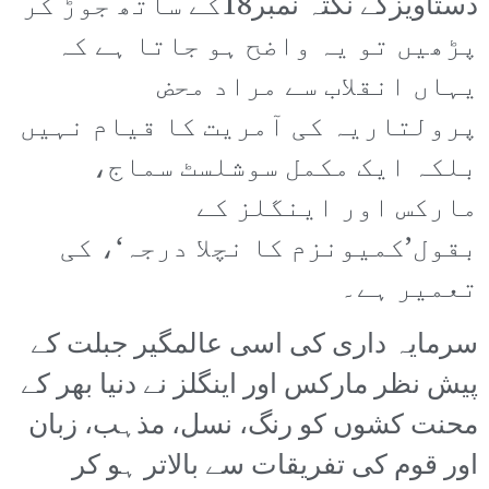
دستاویزکے نکتہ نمبر18کے ساتھ جوڑ کر
پڑھیں تو یہ واضح ہو جاتا ہے کہ
یہاں انقلاب سے مراد محض
پرولتاریہ کی آمریت کا قیام نہیں
بلکہ ایک مکمل سوشلسٹ سماج،
مارکس اور اینگلز کے
بقول’کمیونزم کا نچلا درجہ‘، کی
تعمیر ہے۔
سرمایہ داری کی اسی عالمگیر جبلت کے
پیش نظر مارکس اور اینگلز نے دنیا بھر کے
محنت کشوں کو رنگ، نسل، مذہب، زبان
اور قوم کی تفریقات سے بالاتر ہو کر