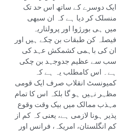
ایک دوسرے کے ساتھ اس حد تک
منسلک کر دیا ہے کہ ان سبھی
میں ہی بورژوا اور پرولتاریہ
فیصلہ کن طبقات بن چکے ہیں اور
ان کی باہمی کشمکش عہد کی
سب سے عظیم جدوجہد بن چکی
ہے۔ اس کامطلب یہ ہے کہ
کمیونسٹ انقلاب صرف ایک قومی
مظہر نہیں ہو گا بلکہ اس کا تمام
مہذب ممالک میں بیک وقت وقوع
پذیر ہونا لازمی ہے، یعنی کہ کم از
کم انگلستان، امریکہ، فرانس اور