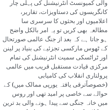
والی کمیونسٹ انٹرنیشنل کی پہلی چار
کانگریسوں کی دستاویزات، تقاریر،
اعلامیوں اور بحثوں کا سرسری سا
مطالعہ بھی کریں تو یہ امر بالکل واضح
ہو جاتا ہے کہ بعد از جنگ عالمی صورتحال
کے ٹھوس مارکسی تجزئیے کی بنیاد پر لینن
اور ٹراٹسکی سمیت انٹرنیشنل کی تمام
مرکزی قیادت مستقبل قریب میں عالمی
پرولتاری انقلاب کی کامیابی
(خصوصاًترقی یافتہ یورپی ممالک میں) کے
حوالے سے خاصی پر امید تھی اور روس
میں خانہ جنگی سے پیدا ہونے والی بد ترین