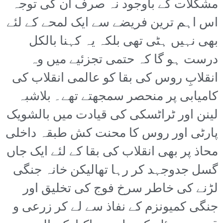
مشکلات کے باوجود نہ صرف ان کی توجہ
اس اہم ترین فریضے سے ایک لمحے کے لئے
بھی نہیں ہٹی تھی بلکہ یہ کہنا بالکل
درست ہو گا کہ حتمی تجزئیے میں وہ
انقلابِ روس کی بقا کو عالمی انقلاب کی
کامیابی پر منحصر سمجھتے تھے۔ بلاشبہ
لینن اور ٹراٹسکی کی قیادت میں بالشویک
پارٹی اور روس کا محنت کش طبقہ داخلی
محاذ پر بھی انقلاب کی بقا کے لئے ایک جاں
گسل جدوجہد کر رہا تھالیکن خانہ جنگی
لڑنے کی خاطر سرخ فوج کی تخلیق اور
جنگی کمیونزم کے نفاذ سے لے کر زرعی و