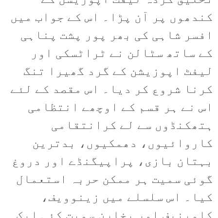
تخلیق کردہ لیفٹ اپوزیشن کے
کندھوں پر آن پڑا۔ اس کے جواب میں
افسر شاہی کی بھر پور پشت پناہی
کے ساتھ سٹالن نے ٹراٹسکی اور
لیفٹ اپوزیشن کے گرد گھیرا تنگ
کرنا شروع کر دیا۔ اس مقصد کے لئے
اس نے ہر قسم کے اوچھے انتظامی
ہتھکنڈوں سے لے کرانتقامی
کاروائیوں، دھمکیوں، بدترین
بہتان بازی، پراپیگنڈے اور دروغ
گوئی سمیت ہر ممکن حربہ استعمال
کیا۔ اس سلسلے میں زینوویف،
کامینیف اور بخارن سمیت کئی ایک