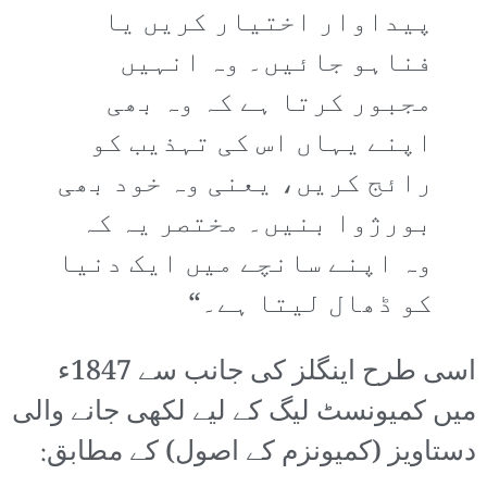
پیداوار اختیار کریں یا
فناہو جائیں۔ وہ انہیں
مجبور کرتا ہے کہ وہ بھی
اپنے یہاں اس کی تہذیب کو
رائج کریں، یعنی وہ خود بھی
بورژوا بنیں۔ مختصر یہ کہ
وہ اپنے سانچے میں ایک دنیا
کو ڈھال لیتا ہے۔“
اسی طرح اینگلز کی جانب سے 1847ء
میں کمیونسٹ لیگ کے لیے لکھی جانے والی
دستاویز (کمیونزم کے اصول) کے مطابق: