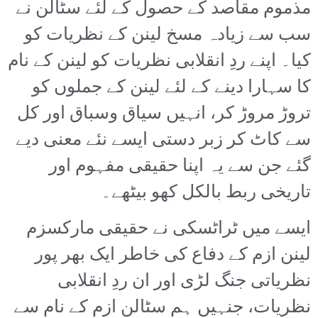
مذموم مقاصد کے حصول کے لئے سٹالن نے
سب سے زیادہ مسخ لینن کے نظریات کو
کیا۔ اپنے ردِ انقلابی نظریات کو لینن کے نام
کا سہارا دینے کے لئے لینن کے جملوں کو
تروڑ مروڑ کر، انہیں سیاق وسباق اور کل
سے کاٹ کر زبر دستی ایسے نئے معنی دیے
گئے جن سے یہ اپنا حقیقی مفہوم اور
تاریخی ربط بالکل کھو بیٹھے۔
ایسے میں ٹراٹسکی نے حقیقی مارکسزم
لینن ازم کے دفاع کی خاطر ایک بھر پور
نظریاتی جنگ لڑی اور ان ردِ انقلابی
نظریات، جنہیں ہم سٹالن ازم کے نام سے