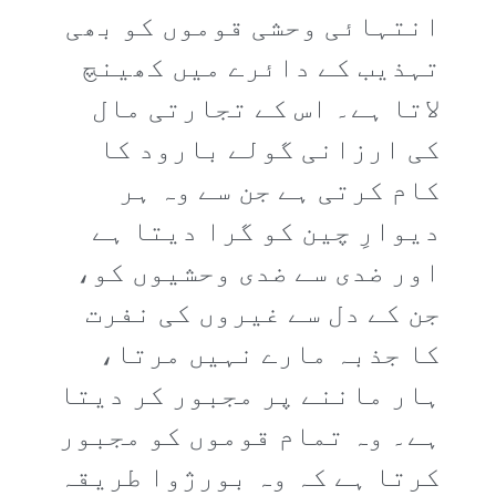
انتہائی وحشی قوموں کو بھی
تہذیب کے دائرے میں کھینچ
لاتا ہے۔ اس کے تجارتی مال
کی ارزانی گولے بارود کا
کام کرتی ہے جن سے وہ ہر
دیوارِ چین کو گرا دیتا ہے
اور ضدی سے ضدی وحشیوں کو،
جن کے دل سے غیروں کی نفرت
کا جذبہ مارے نہیں مرتا،
ہار ماننے پر مجبور کر دیتا
ہے۔ وہ تمام قوموں کو مجبور
کرتا ہے کہ وہ بورژوا طریقہ