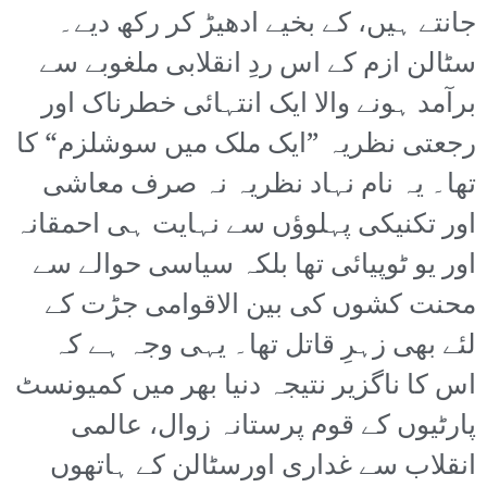
جانتے ہیں، کے بخیے ادھیڑ کر رکھ دیے۔
سٹالن ازم کے اس ردِ انقلابی ملغوبے سے
برآمد ہونے والا ایک انتہائی خطرناک اور
رجعتی نظریہ ”ایک ملک میں سوشلزم“ کا
تھا۔ یہ نام نہاد نظریہ نہ صرف معاشی
اور تکنیکی پہلوؤں سے نہایت ہی احمقانہ
اور یو ٹوپیائی تھا بلکہ سیاسی حوالے سے
محنت کشوں کی بین الاقوامی جڑت کے
لئے بھی زہرِ قاتل تھا۔ یہی وجہ ہے کہ
اس کا ناگزیر نتیجہ دنیا بھر میں کمیونسٹ
پارٹیوں کے قوم پرستانہ زوال، عالمی
انقلاب سے غداری اورسٹالن کے ہاتھوں