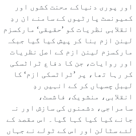
اور پوری دنیاکے محنت کشوں اور
کمیونسٹ پارٹیوں کے سامنے ان ردِ
انقلابی نظریات کو ’حقیقی‘ مارکسزم
لینن ازم بنا کر پیش کیا گیا جبکہ
مارکسزم لینن ازم کے اصل نظریات
اور روایات، جن کا دفاع ٹراٹسکی
کر رہا تھا، پر ’ٹراٹسکی ازم‘ کا
لیبل چسپاں کر کے انہیں ردِ
انقلابی، منشویک، فاشسٹ،
سامراجی، دشمنوں کی سازش اور نہ
جانے کیا کیا کہا گیا۔ اس مقصد کے
لئے سٹالن اور اس کے ٹولے نے جہاں