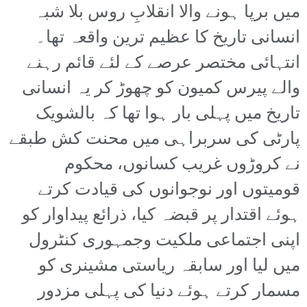
میں برپا ہونے والا انقلابِ روس بلا شبہ
انسانی تاریخ کا عظیم ترین واقعہ تھا۔
انتہائی مختصر عرصے کے لئے قائم رہنے
والے پیرس کمیون کو چھوڑ کر یہ انسانی
تاریخ میں پہلی بار ہوا تھا کہ بالشویک
پارٹی کی سربراہی میں محنت کش طبقے
نے کروڑوں غریب کسانوں، محکوم
قومیتوں اور نوجوانوں کی قیادت کرتے
ہوئے اقتدار پر قبضہ کیا، ذرائع پیداوار کو
اپنی اجتماعی ملکیت وجمہوری کنٹرول
میں لیا اور سابقہ ریاستی مشینری کو
مسمار کرتے ہوئے دنیا کی پہلی مزدور