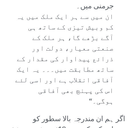
جرمنی میں۔
ان میں سے ہر ایک ملک میں یہ
کم وبیش تیزی کے ساتھ ہی
آگے بڑھے گا، ہر ملک کے
صنعتی معیار، دولت اور
ذرائع پیداوار کی مقدار کے
ساتھ مطابقت میں۔۔۔ یہ ایک
آفاقی انقلاب ہے اور اسی لئے
اس کی پہنچ بھی آفاقی
ہوگی۔“
اگر ہم ان مندرجہ بالا سطور کو