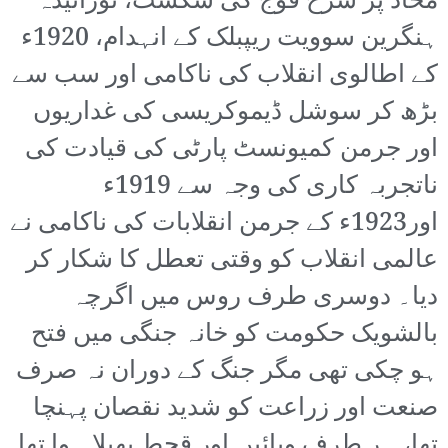
محاذ پر سرخ فوج کی شکست، نوزائیدہ
ہنگرین سوویت ریپبلک کے انہدام، 1920ء
کے اطالوی انقلاب کی ناکامی اور سب سے
بڑھ کر سوشل ڈیموکریسی کی غداریوں
اور جرمن کمیونسٹ پارٹی کی قیادت کی
ناتجربہ کاری کی وجہ سے 1919ء
اور1923ء کے جرمن انقلابات کی ناکامی نے
عالمی انقلاب کو وقتی تعطل کا شکار کر
دیا۔ دوسری طرف روس میں اگرچہ
بالشویک حکومت کو خانہ جنگی میں فتح
ہو چکی تھی مگر جنگ کے دوران نہ صرف
صنعت اور زراعت کو شدید نقصان پہنچا
تھا، ہر طرف وبائیں اور قحط پھیلا ہوا تھا