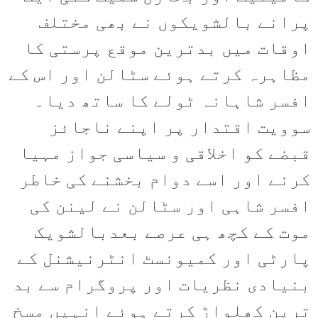
پرانے بالشویکوں نے بھی مختلف
اوقات میں بدترین موقع پرستی کا
مظاہرہ کرتے ہوئے سٹالن اور اس کے
افسر شاہانہ ٹولے کا ساتھ دیا۔
سوویت اقتدار پر اپنے ناجائز
قبضے کو اخلاقی و سیاسی جواز مہیا
کرنے اور اسے دوام بخشنے کی خاطر
افسر شاہی اور سٹالن نے لینن کی
موت کے کچھ ہی عرصے بعدبالشویک
پارٹی اور کمیونسٹ انٹرنیشنل کے
بنیادی نظریات اور پروگرام سے بد
ترین کھلواڑ کرتے ہوئے انہیں مسخ