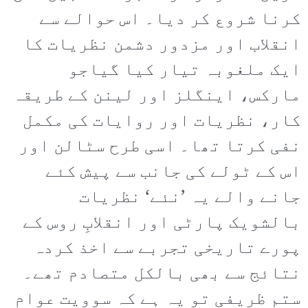
کرنا شروع کر دیا۔ اس حوالے سے
انقلاب اور مزدور دشمن نظریات کا
ایک ملغوبہ تیار کیا گیاجو
مارکس، اینگلز اور لینن کے طریقہ
کار، نظریات اور روایات کی مکمل
نفی کرتا تھا۔ اسی طرح سٹالن اور
اس کے ٹولے کی جانب سے پیش کئے
جانے والے یہ ’نئے‘ نظریات
بالشویک پارٹی اور انقلابِ روس کے
پورے تاریخی تجربے سے اخذ کردہ
نتائج سے بھی بالکل متصادم تھے۔
ستم ظریفی تو یہ ہے کہ سوویت عوام