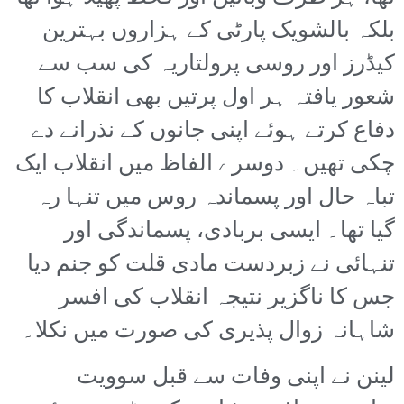
بلکہ بالشویک پارٹی کے ہزاروں بہترین
کیڈرز اور روسی پرولتاریہ کی سب سے
شعور یافتہ ہر اول پرتیں بھی انقلاب کا
دفاع کرتے ہوئے اپنی جانوں کے نذرانے دے
چکی تھیں۔ دوسرے الفاظ میں انقلاب ایک
تباہ حال اور پسماندہ روس میں تنہا رہ
گیا تھا۔ ایسی بربادی، پسماندگی اور
تنہائی نے زبردست مادی قلت کو جنم دیا
جس کا ناگزیر نتیجہ انقلاب کی افسر
شاہانہ زوال پذیری کی صورت میں نکلا۔
لینن نے اپنی وفات سے قبل سوویت