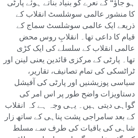
ہو جاؤ“ کے نعرے کو بنیاد بناتے ہوئے پارٹی
کا منشور عالمی سوشلسٹ انقلاب کے
ذریعے ایک عالمی سوشلسٹ سماج کے
قیام کا داعی تھا۔ انقلابِ روس محض
عالمی انقلاب کے سلسلے کی ایک کڑی
تھا۔ پارٹی کے مرکزی قائدین یعنی لینن اور
ٹراٹسکی کی تمام تصانیف، تقاریر،
سیاسی پوزیشنیں اور پارٹی کی آفیشل
دستاویزات واضح طور پر اس امر کی
گواہی دیتی ہیں۔ یہی وجہ ہے کہ انقلاب
کے بعد سامراجی پشت پناہی کے ساتھ زار
شاہی کی باقیات کی طرف سے مسلط