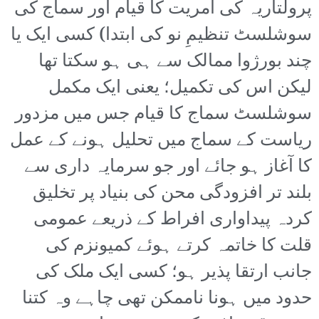
پرولتاریہ کی آمریت کا قیام اور سماج کی
سوشلسٹ تنظیمِ نو کی ابتدا) کسی ایک یا
چند بورژوا ممالک سے ہی ہو سکتا تھا
لیکن اس کی تکمیل؛ یعنی ایک مکمل
سوشلسٹ سماج کا قیام جس میں مزدور
ریاست کے سماج میں تحلیل ہونے کے عمل
کا آغاز ہو جائے اور جو سرمایہ داری سے
بلند تر افزودگی محن کی بنیاد پر تخلیق
کردہ پیداواری افراط کے ذریعے عمومی
قلت کا خاتمہ کرتے ہوئے کمیونزم کی
جانب ارتقا پذیر ہو؛ کسی ایک ملک کی
حدود میں ہونا ناممکن تھی چاہے وہ کتنا