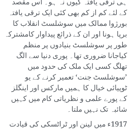
ہی ترقی یافتہ کیوں نہ ہو۔ اس مقصد
کے لئے کم از کم بھی کئی ایک ترقی یافتہ
بورژوا ممالک میں سوشلسٹ انقلاب کا
برپا ہونا اور ان کے ذرائع پیداوار کامشترکہ
طور پر سوشلسٹ بنیادوں پر منظم
کیاجانا ضروری تھا۔ پوری دنیا سے الگ
تھلگ کسی ایک ملک کی حدود میں
’سوشلسٹ جنت‘ تعمیر کرنے کے یو
ٹوپیائی خیال کا ہمیں مارکس اور اینگلز
کے پورے علمی و نظریاتی کام میں کہیں
شائبہ تک نہیں ملتا۔
1917ء میں لینن اور ٹراٹسکی کی قیادت