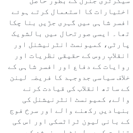
سیکرٹری جنرل کے بطور حاصل
اختیارات کا استعمال کرتے ہوئے
افسر شاہی میں گہری جڑیں بنا چکا
تھا۔ ایسی صورتحال میں بالشویک
پارٹی، کمیونسٹ انٹرنیشنل اور
انقلابِ روس کے حقیقی نظریات اور
روایات کے دفاع اور افسر شاہی کے
خلاف سیاسی جدوجہد کا فریضہ لینن
کے ساتھ انقلاب کی قیادت کرنے
والے، کمیونسٹ انٹرنیشنل کی
بنیادیں رکھنے والے اور سرخ فوج
کے بانی لیون ٹراٹسکی اور اس کی