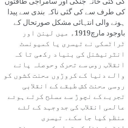
کی گئی خانہ جنگی اور سامراجی طاقتوں
کی طرف سے کی گئی ناکہ بندی سے پیدا
ہونے والی انتہائی مشکل صورتحال کے
باوجود مارچ1919ء میں لینن اور
ٹراٹسکی نے تیسری یا کمیونسٹ
انٹرنیشنل کی بنیاد رکھی تا کہ
انقلاب روس سے تحرک وحوصلہ پانے
والے دنیا کے کروڑوں محنت کشوں کو
روسی محنت کش طبقے کے انقلابی
تجربے کے نچوڑ سے مسلح کرتے ہوئے
عالمی انقلاب کی جدوجہد کے لئے
منظم کیا جا سکے۔ تیسری