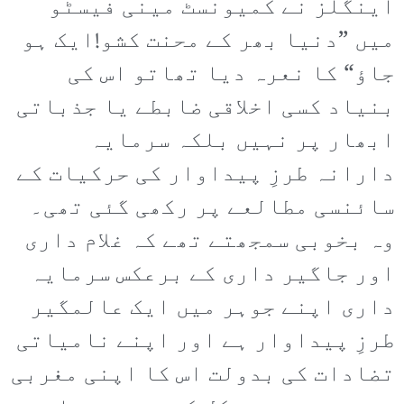
اینگلز نے کمیونسٹ مینی فیسٹو
میں ”دنیا بھر کے محنت کشو!ایک ہو
جاؤ“ کا نعرہ دیا تھاتو اس کی
بنیاد کسی اخلاقی ضابطے یا جذباتی
ابھار پر نہیں بلکہ سرمایہ
دارانہ طرزِ پیداوار کی حرکیات کے
سائنسی مطالعے پر رکھی گئی تھی۔
وہ بخوبی سمجھتے تھے کہ غلام داری
اور جاگیر داری کے برعکس سرمایہ
داری اپنے جوہر میں ایک عالمگیر
طرزِ پیداوار ہے اور اپنے نامیاتی
تضادات کی بدولت اس کا اپنی مغربی