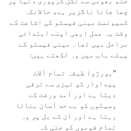
جنم بھومی سے نکل کرپوری دنیا پر
چھا جانا ناگزیر ہے، حالانکہ
کمیونسٹ مینی فیسٹو کی اشاعت کے
وقت یہ عمل ابھی اپنے ابتدائی
مراحل میں تھا۔ مینی فیسٹو کے
پہلے باب میں وہ لکھتے ہیں:
”بورژوا طبقہ تمام آلات
پیداوار کو تیزی سے ترقی
دیتا ہے اور آمد ورفت کے
وسیلوں کو بے حد آسان بناتا
رہتا ہے اور ان کے بل پر وہ
تمام قوموں کو حتیٰ کہ