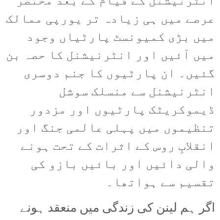
انٹرنیشنل کے قیام کے بعد مختصر
عرصے میں ہی زیادہ تر یورپی ممالک
میں بڑی کمیونسٹ پارٹیاں وجود
میں آئیں اور انٹرنیشنل کا حصہ بن
گئیں۔ ان پارٹیوں کا جنم دوسری
انٹرنیشنل سے منسلک سوشل
ڈیموکریٹک پارٹیوں اور مزدور
تنظیموں میں پہلی عالمی جنگ اور
انقلابِ روس کے اثرات کے تحت ہونے
والی دائیں اور بائیں بازو کی
تقسیم سے ہواتھا۔
اگر ہم لینن کی زندگی میں منعقد ہونے