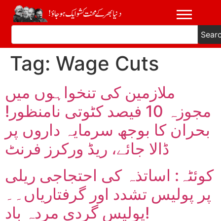
Sear
Tag:
Wage Cuts
ملازمین کی تنخواہوں میں
مجوزہ 10 فیصد کٹوتی نامنظور!
بحران کا بوجھ سرمایہ داروں پر
ڈالا جائے، ریڈ ورکرز فرنٹ
کوئٹہ: اساتذہ کی احتجاجی ریلی
پر پولیس تشدد اور گرفتاریاں۔۔
پولیس گردی مردہ باد!