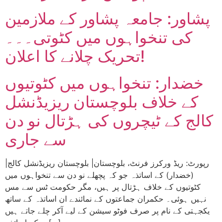
پشاور: جامعہ پشاور کے ملازمین
کی تنخواہوں میں کٹوتی۔۔۔
تحریک چلانے کا اعلان!
خضدار: تنخواہوں میں کٹوتیوں
کے خلاف بلوچستان ریزیڈنشل
کالج کے ٹیچروں کی ہڑتال نو دن
سے جاری
|رپورٹ: ریڈ ورکرز فرنٹ، بلوچستان| بلوچستان ریزیڈنشل کالج
(خضدار) کے اساتذہ جو کہ پچھلے نو دن سے تنخواہوں میں
کٹوتیوں کے خلاف ہڑتال پر ہیں، مگر حکومت ٹس سے مس
نہیں ہوئی۔ حکمران جماعتوں کے نمائندے ان اساتذہ کے ساتھ
یکجہتی کے نام پر صرف فوٹو سیشن کے لیے آکر چلے جاتے ہیں