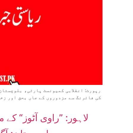
کی فائرنگ سے مزدوروں کے جاں بحق اور زخم
لاہور: ”راوی آٹوز“ ک