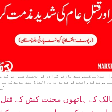
ی ہونے کے واقعے کی شدید ترین الفاظ میں مذمت کرتی ہ
فائرنگ کے نتیجے میں متعدد م
ے مالک کے ہاتھوں محنت کش کے قت