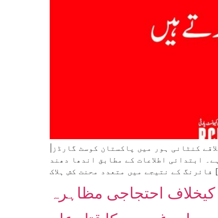
|رپورٹ: انقلابی کمیونسٹ پارٹی، بلوچستان | انقلابی کمیونسٹ پارٹی گوادر کی تحصیل جیوانی کے علاقے کنٹانی ہور میں پاکستان کوسٹ گارڈز
ے۔ ابتدائی اطلاعات کے مطابق اندھا دھند
حنت کش ہلاک […]
ل کیخلاف احتجاجی مظاہرہ