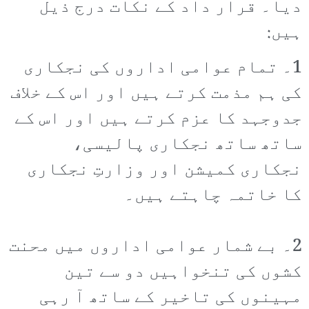
دیا۔ قرار داد کے نکات درج ذیل
ہیں:
1۔ تمام عوامی اداروں کی نجکاری
کی ہم مذمت کرتے ہیں اور اس کے خلاف
جدوجہد کا عزم کرتے ہیں اور اس کے
ساتھ ساتھ نجکاری پالیسی،
نجکاری کمیشن اور وزارتِ نجکاری
کا خاتمہ چاہتے ہیں۔
2۔ بے شمار عوامی اداروں میں محنت
کشوں کی تنخواہیں دو سے تین
مہینوں کی تاخیر کے ساتھ آ رہی