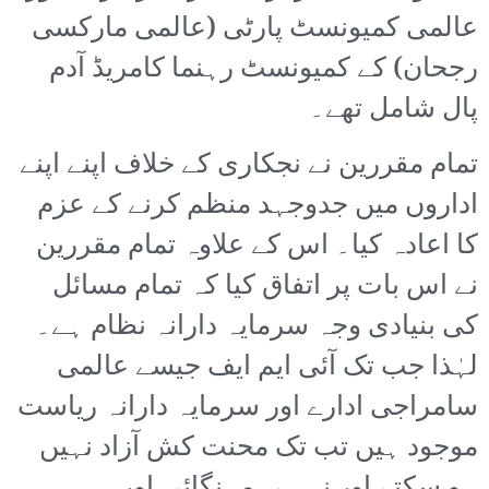
عالمی کمیونسٹ پارٹی (عالمی مارکسی
رجحان) کے کمیونسٹ رہنما کامریڈ آدم
پال شامل تھے۔
تمام مقررین نے نجکاری کے خلاف اپنے اپنے
اداروں میں جدوجہد منظم کرنے کے عزم
کا اعادہ کیا۔ اس کے علاوہ تمام مقررین
نے اس بات پر اتفاق کیا کہ تمام مسائل
کی بنیادی وجہ سرمایہ دارانہ نظام ہے۔
لہٰذا جب تک آئی ایم ایف جیسے عالمی
سامراجی ادارے اور سرمایہ دارانہ ریاست
موجود ہیں تب تک محنت کش آزاد نہیں