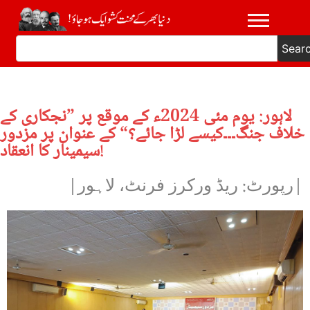
Sear
لاہور: یوم مئی 2024ء کے موقع پر ”نجکاری کے
خلاف جنگ۔۔۔کیسے لڑا جائے؟“ کے عنوان پر مزدور
سیمینار کا انعقاد!
|رپورٹ: ریڈ ورکرز فرنٹ، لاہور|