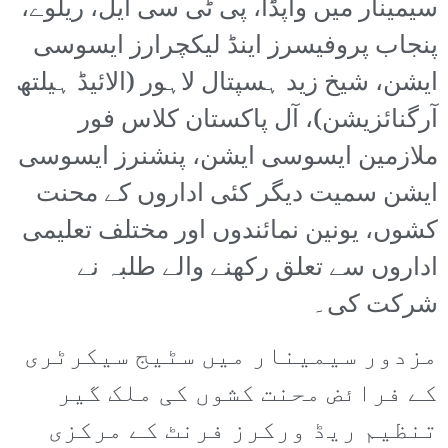
سیمینار میں واپڈا، پی ٹی سی ایل، ریلوے،
پنجاب پروفیسرز اینڈ لیکچرارز ایسوسی
ایشن، شیخ زید ہسپتال لاہور (الائیڈ ہیلتھ
آرگنائزیشن)، آل پاکستان کلاس فور
ملازمین ایسوسی ایشن، پنشنرز ایسوسی
ایشن سمیت دیگر کئی اداروں کے محنت
کشوں، یونین نمائندوں اور مختلف تعلیمی
اداروں سے تعلق رکھنے والے طلبہ نے
شرکت کی۔
مزدور سیمینار میں سٹیج سیکرٹری
کے فرائض محنت کشوں کی ملک گیر
تنظیم ریڈ ورکرز فرنٹ کے مرکزی