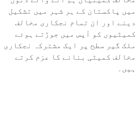
مخالف کمیٹیاں ہم آنے والے دنوں
میں پاکستان کے ہر شہر میں تشکیل
دینے اور ان تمام نجکاری مخالف
کمیٹیوں کو آپس میں جوڑتے ہوئے
ملک گیر سطح پر ایک مشترکہ نجکاری
مخالف کمیٹی بنانے کا عزم کرتے
ہیں۔