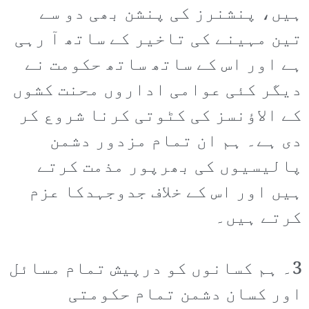
ہیں، پنشنرز کی پنشن بھی دو سے
تین مہینے کی تاخیر کے ساتھ آ رہی
ہے اور اس کے ساتھ ساتھ حکومت نے
دیگر کئی عوامی اداروں محنت کشوں
کے الاؤنسز کی کٹوتی کرنا شروع کر
دی ہے۔ ہم ان تمام مزدور دشمن
پالیسیوں کی بھرپور مذمت کرتے
ہیں اور اس کے خلاف جدوجہدکا عزم
کرتے ہیں۔
3۔ ہم کسانوں کو درپیش تمام مسائل
اور کسان دشمن تمام حکومتی