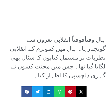
ہال وقتاًفوقتاً انقلابی نعروں سے
گونجتارہا۔ ہال میں کمونزم کے انقلابی
نظریات پر مشتمل کتابوں کا سٹال بھی
لگایا گیا تھا۔ جس میں محنت کشوں نے
گہری دلچسپی کا اظہار کیا۔