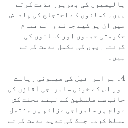
پالیسیوں کی بھرپور مذمت کرتے
ہیں۔ کسانوں کے احتجاج کی پاداش
میں ان پر کیے جانے والے تمام
حکومتی حملوں اور کسانوں کی
گرفتاریوں کی مکمل مذمت کرتے
ہیں۔
4۔ ہم اسرائیل کی صیہونی ریاست
اور اس کے خونی سامراجی آقاؤں کی
جانب سے فلسطین کے نہتے محنت کش
عوام پر سامراجی عزائم پر مشتمل
مسلط کردہ جنگ کی شدید مذمت کرتے