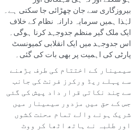
ہو سکتے اور نہ ہی مہنگائی اور
بیروزگاری سے جان چھڑائی جا سکتی ہے۔
لہٰذا ہمیں سرمایہ دارانہ نظام کے خلاف
ایک ملک گیر منظم جدوجہد کرنا ہوگی۔
اس جدوجہد میں ایک انقلابی کمیونسٹ
پارٹی کی اہمیت پر بھی بات کی گئی۔
سیمینار کے اختتام کی طرف بڑھنے
سے پہلے ریڈ ورکرز فرنٹ کی جانب
سے چند نکاتی قرار داد پیش کی گئی
جس کے حق میں مزدور سیمینار میں
شریک ہونے والے تمام محنت کشوں
اور طلبہ نے ہاتھ اٹھا کر ووٹ