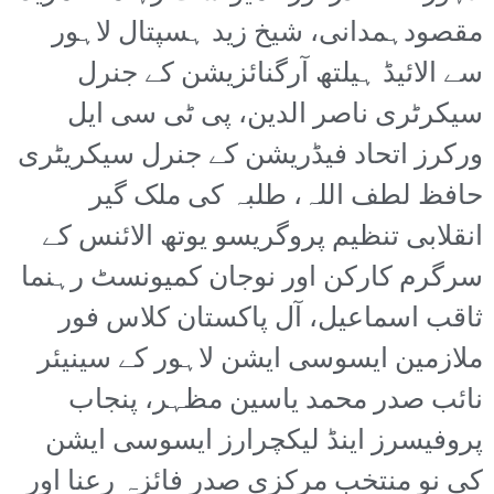
مقصودہمدانی، شیخ زید ہسپتال لاہور
سے الائیڈ ہیلتھ آرگنائزیشن کے جنرل
سیکرٹری ناصر الدین، پی ٹی سی ایل
ورکرز اتحاد فیڈریشن کے جنرل سیکریٹری
حافظ لطف اللہ، طلبہ کی ملک گیر
انقلابی تنظیم پروگریسو یوتھ الائنس کے
سرگرم کارکن اور نوجان کمیونسٹ رہنما
ثاقب اسماعیل، آل پاکستان کلاس فور
ملازمین ایسوسی ایشن لاہور کے سینیئر
نائب صدر محمد یاسین مظہر، پنجاب
پروفیسرز اینڈ لیکچرارز ایسوسی ایشن
کی نو منتخب مرکزی صدر فائزہ رعنا اور