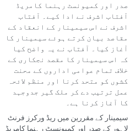
صدر اور کمیونسٹ رہنما کامریڈ
آفتاب اشرف نے ادا کیے۔ آفتاب
اشرف نے اس سیمینار کے انعقاد کے
مقاصد بیان کرتے ہوئے سیمینار کا
آغاز کیا۔ آفتاب نے یہ واضح کیا
کہ اس سیمینار کا مقصد نجکاری کے
خلاف تمام عوامی اداروں کے محنت
کشوں کو متحد کرنا اور منظم لائحہ
عمل ترتیب دے کر ملک گیر جدوجہد
کا آغاز کرنا ہے۔
سیمینار کے مقررین میں ریڈ ورکرز فرنٹ
لاہور کے صدر اور کمیونسٹ رہنما کامریڈ