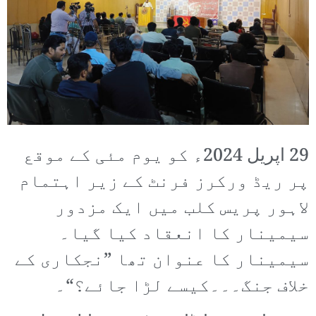
29 اپریل 2024ء کو یوم مئی کے موقع
پر ریڈ ورکرز فرنٹ کے زیر اہتمام
لاہور پریس کلب میں ایک مزدور
سیمینار کا انعقاد کیا گیا۔
سیمینار کا عنوان تھا ”نجکاری کے
خلاف جنگ۔۔۔کیسے لڑا جائے؟“۔