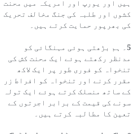
ہیں اور یورپ اور امریکہ میں محنت
کشوں اور طلبہ کی جنگ مخالف تحریک
کی بھرپور حمایت کرتے ہیں۔
5۔ ہم بڑھتی ہوئی مہنگائی کو
مدنظر رکھتے ہوئے ایک محنت کش کی
تنخواہ کو فوری طور پر ایک لاکھ
مقرر کرنے اور تنخواہ کو افراط زر
کے ساتھ منسلک کرتے ہوئے ایک تولہ
سونے کی قیمت کے برابر اجرتوں کے
تعین کا مطالبہ کرتے ہیں۔