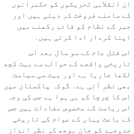
ان انقلابی تحریکوں کو حکمرانوں
کے سامنے فروخت کر دیتی ہیں اور
جبر کے نظام کو قائم رکھنے میں
اپنا کردار ادا کرتی ہیں۔
اس قتل عام کے سو سال بعد اس
تاریخی واقعے کے حوالے سے بہت کچھ
لکھا جارہا ہے اور بہت سی سیاست
بھی نظر آتی ہے۔ گوکہ پاکستان میں
اس کا چرچا کم ہی ہوا ہے جس کی وجہ
اس ریاست کے مخصوص مفادات ہیں جس
کے باعث یہاں کے عوام کی تاریخی
جدوجہد کو جان بوجھ کر نظر انداز