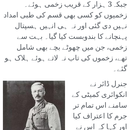
جبکہ3 ہزار کے قریب زخمی ہوئے۔
زخمیوں کو کسی بھی قسم کی طبی امداد
نہیں دی گئی اور نہ ہی انہیں ہسپتال
پہنچانے کا بندوبست کیا گیا۔ بہت سے
زخمی، جن میں چھوٹے بچے بھی شامل
تھے، زخموں کی تاب نہ لاتے ہوئے ہلاک ہو
گئے۔
جنرل ڈائر نے
انکوائری کمیٹی کے
سامنے اس تمام تر
جرم کا اعتراف کیا
اور کہا کہ اس نے