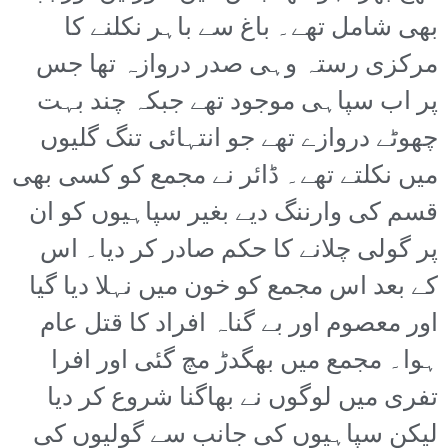
بھی شامل تھے۔ باغ سے باہر نکلنے کا
مرکزی رستہ وہی صدر دروازہ تھا جس
پر اب سپاہی موجود تھے جبکہ چند بہت
چھوٹے دروازے تھے جو انتہائی تنگ گلیوں
میں نکلتے تھے۔ ڈائر نے مجمع کو کسی بھی
قسم کی وارننگ دیے بغیر سپاہیوں کو ان
پر گولی چلانے کا حکم صادر کر دیا۔ اس
کے بعد اس مجمع کو خون میں نہلا دیا گیا
اور معصوم اور بے گناہ افراد کا قتل عام
ہوا۔ مجمع میں بھگدڑ مچ گئی اور افرا
تفری میں لوگوں نے بھاگنا شروع کر دیا
لیکن سپاہیوں کی جانب سے گولیوں کی