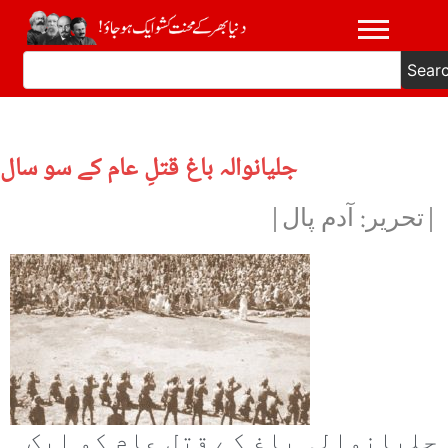
Sear
جلیانوالہ باغ قتلِ عام کے سو سال
|تحریر: آدم پال|
جلیانوالہ باغ کے قتل عام کو ایک