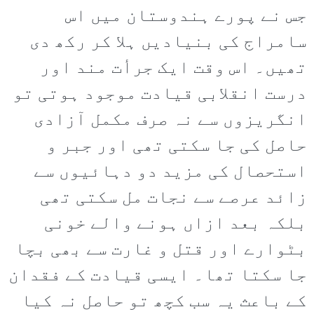
جس نے پورے ہندوستان میں اس
سامراج کی بنیادیں ہلا کر رکھ دی
تھیں۔ اس وقت ایک جرأت مند اور
درست انقلابی قیادت موجود ہوتی تو
انگریزوں سے نہ صرف مکمل آزادی
حاصل کی جا سکتی تھی اور جبر و
استحصال کی مزید دو دہائیوں سے
زائد عرصے سے نجات مل سکتی تھی
بلکہ بعد ازاں ہونے والے خونی
بٹوارے اور قتل و غارت سے بھی بچا
جا سکتا تھا۔ ایسی قیادت کے فقدان
کے باعث یہ سب کچھ تو حاصل نہ کیا