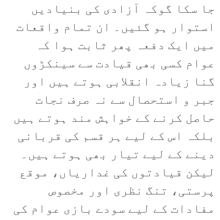
جا سکا گوکہ آزادی کی بنیادیں
استوار ہو گئیں۔ ان تمام واقعات
میں ایک دفعہ پھر ثابت ہوا کہ
عوام کسی بھی قیادت سے سینکڑوں
گنا زیادہ انقلابی ہوتے ہیں اور
جبر و استحصال سے نہ صرف نجات
حاصل کرنے کے خواہش مند ہوتے ہیں
بلکہ اس کے لیے ہر قسم کی قربانی
دینے کے لیے تیار بھی ہوتے ہیں۔
لیکن قیادتوں کی غداریاں، موقع
پرستی، تنگ نظری اور مخصوص
مفادات کے لیے سودے بازی عوام کی