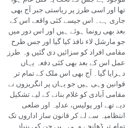
موجود ہے جس کے تحت یہ قتل عام ہوا
تھا اور اسی طرز پر ریاستی جبر آج بھی
جاری ہے۔ اس جیسے کئی واقعے اس کے
بعد بھی رونما ہوئے ہیں اور اس دور میں
جو مارشل لاء نافذ کیا گیا اور جس طرح
مقامی افراد کو سزائیں دی گئیں وہ طرز
عمل اس کے بعد بھی کئی دفعہ یہاں
دہرایا گیا۔ آج بھی اس ملک کے تمام تر
قوانین وہی ہیں جو یہاں پر انگریزوں نے
مقامی آبادی کو غلام بنانے کے لیے تشکیل
دیے تھے اور پولیس، عدلیہ اور ضلعی
انتظامیہ سے لے کر قانون ساز اداروں تک
تمام تر ڈھانچے وہی ہیں جن کی بنیاد