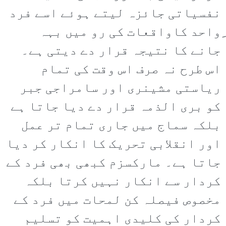
نفسیاتی جائزہ لیتے ہوئے اسے فرد
ِواحد کاواقعات کی رو میں بہہ
جانے کا نتیجہ قرار دے دیتی ہے۔
اس طرح نہ صرف اس وقت کی تمام
ریاستی مشینری اور سامراجی جبر
کو بری الذمہ قرار دے دیا جاتا ہے
بلکہ سماج میں جاری تمام تر عمل
اور انقلابی تحریک کا انکار کر دیا
جاتا ہے۔ مارکسزم کبھی بھی فرد کے
کردار سے انکار نہیں کرتا بلکہ
مخصوص فیصلہ کن لمحات میں فرد کے
کردار کی کلیدی اہمیت کو تسلیم