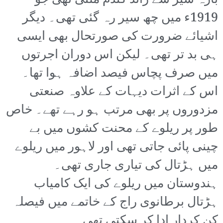
بارہ سیر سے زائد گندم ملتی تھی جو
1919ء میں چھ سیر رہ گئی تھی۔ دیگر
اشیائے ضرورت کی صورتحال بھی ایسی
ہی بد تر تھی۔ لیکن اس دوران اجرتوں
میں صرف پچاس فیصد اضافہ ہوا تھا۔
اس کے اثرات دیہات کے علاوہ صنعتی
مزدوروں پر بھی مرتب ہو رہے تھے۔ خاص
طور پر ریلوے کے محنت کشوں میں بے
چینی پائی جاتی تھی اور لاہور میں ریلوے
میں ہڑتال کی تیاری جاری تھی۔
ہندوستان میں ریلوے کی ایک کامیاب
ہڑتال برطانوی راج کے خاتمے میں فیصلہ
کن کردار ادا کر سکتی تھی۔