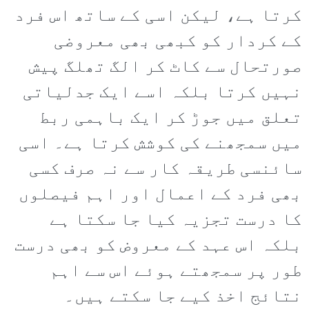
کرتا ہے، لیکن اسی کے ساتھ اس فرد
کے کردار کو کبھی بھی معروضی
صورتحال سے کاٹ کر الگ تھلگ پیش
نہیں کرتا بلکہ اسے ایک جدلیاتی
تعلق میں جوڑ کر ایک باہمی ربط
میں سمجھنے کی کوشش کرتا ہے۔ اسی
سائنسی طریقہ کار سے نہ صرف کسی
بھی فرد کے اعمال اور اہم فیصلوں
کا درست تجزیہ کیا جا سکتا ہے
بلکہ اس عہد کے معروض کو بھی درست
طور پر سمجھتے ہوئے اس سے اہم
نتائج اخذ کیے جا سکتے ہیں۔