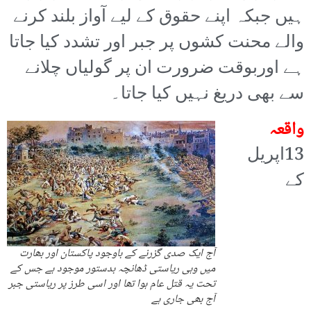
ہیں جبکہ اپنے حقوق کے لیے آواز بلند کرنے
والے محنت کشوں پر جبر اور تشدد کیا جاتا
ہے اوربوقت ضرورت ان پر گولیاں چلانے
سے بھی دریغ نہیں کیا جاتا۔
واقعہ
13اپریل
کے
آج ایک صدی گزرنے کے باوجود پاکستان اور بھارت
میں وہی ریاستی ڈھانچہ بدستور موجود ہے جس کے
تحت یہ قتل عام ہوا تھا اور اسی طرز پر ریاستی جبر
آج بھی جاری ہے