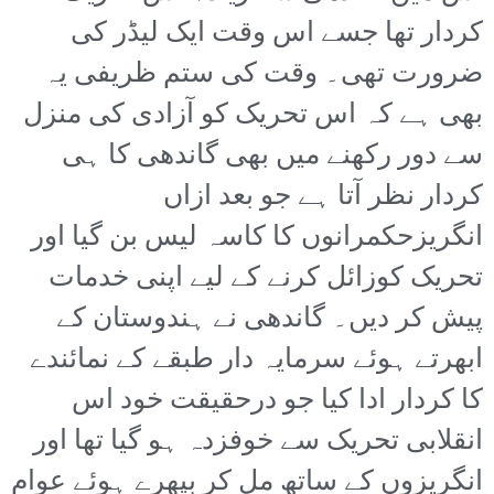
کردار تھا جسے اس وقت ایک لیڈر کی
ضرورت تھی۔ وقت کی ستم ظریفی یہ
بھی ہے کہ اس تحریک کو آزادی کی منزل
سے دور رکھنے میں بھی گاندھی کا ہی
کردار نظر آتا ہے جو بعد ازاں
انگریزحکمرانوں کا کاسہ لیس بن گیا اور
تحریک کوزائل کرنے کے لیے اپنی خدمات
پیش کر دیں۔ گاندھی نے ہندوستان کے
ابھرتے ہوئے سرمایہ دار طبقے کے نمائندے
کا کردار ادا کیا جو درحقیقت خود اس
انقلابی تحریک سے خوفزدہ ہو گیا تھا اور
انگریزوں کے ساتھ مل کر بپھرے ہوئے عوام