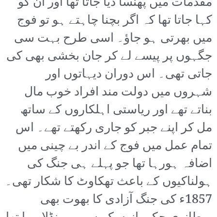
مقدمات میں پھنسا دیا جاتا تھا اور ان کو
کہا جاتا تھا کہ اگر بچنا چاہتے ہو تو فوج
میں بھرتی ہو جاؤ۔ اسی طرح بہت سی
جگہوں پر پیسے لے کر جان بخشی بھی کی
جاتی تھی۔ اس دوران دیہاتوں اور
شہروں میں دولت مند افراد خوب مال
بناتے تھے اور ریاستی اہلکاروں کے ساتھ
مل کر اپنے جبر کو جاری رکھتے تھے۔ اس
تمام عمل میں فوج کے اندر بے چینی میں
اضافہ ہورہا تھا جو پہلے ہی جنگ کی
ہولناکیوں کے باعث تھکاوٹ کا شکار تھی۔
1857ء کی جنگ آزادی کا بھوت بھی