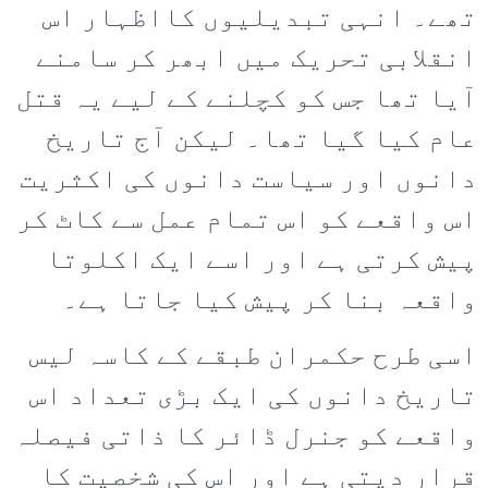
تھے۔ انہی تبدیلیوں کااظہار اس
انقلابی تحریک میں ابھر کر سامنے
آیا تھا جس کو کچلنے کے لیے یہ قتل
عام کیا گیا تھا۔ لیکن آج تاریخ
دانوں اور سیاست دانوں کی اکثریت
اس واقعے کو اس تمام عمل سے کاٹ کر
پیش کرتی ہے اور اسے ایک اکلوتا
واقعہ بنا کر پیش کیا جاتا ہے۔
اسی طرح حکمران طبقے کے کاسہ لیس
تاریخ دانوں کی ایک بڑی تعداد اس
واقعے کو جنرل ڈائر کا ذاتی فیصلہ
قرار دیتی ہے اور اس کی شخصیت کا