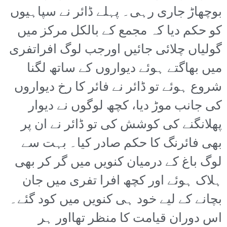
بوچھاڑ جاری رہی۔ پہلے ڈائر نے سپاہیوں
کو حکم دیا کہ مجمع کے بالکل مرکز میں
گولیاں چلائی جائیں اورجب لوگ افراتفری
میں بھاگتے ہوئے دیواروں کے ساتھ لگنا
شروع ہوئے تو ڈائر نے فائر کا رخ دیواروں
کی جانب موڑ دیا، کچھ لوگوں نے دیوار
پھلانگنے کی کوشش کی تو ڈائر نے ان پر
بھی فائرنگ کا حکم صادر کیا۔ بہت سے
لوگ باغ کے درمیان کنویں میں گر کر بھی
ہلاک ہوئے اور کچھ افرا تفری میں جان
بچانے کے لیے خود ہی کنویں میں کود گئے۔
اس دوران قیامت کا منظر تھااور ہر