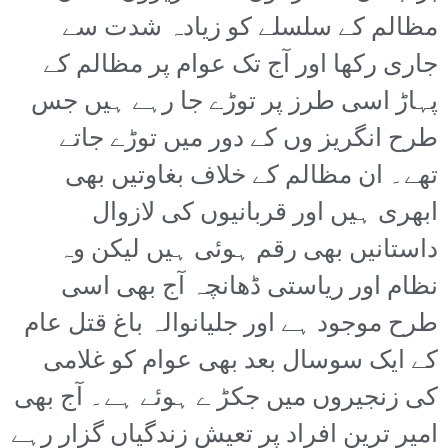
مظالم کے سلسلے کو زیادہ شدت سے
جاری رکھا اور آج تک عوام پر مظالم کے
پہاڑ اسی طرز پر توڑے جا رہے ہیں جس
طرح انگریز وں کے دور میں توڑے جاتے
تھے۔ ان مظالم کے خلاف بغاوتیں بھی
ابھری ہیں اور قربانیوں کی لازوال
داستانیں بھی رقم ہوئی ہیں لیکن وہ
نظام اور ریاستی ڈھانچہ آج بھی اسی
طرح موجود ہے اور جلیانوالہ باغ قتل عام
کے ایک سوسال بعد بھی عوام کو غلامی
کی زنجیروں میں جکڑ ے ہوئے ہے۔ آج بھی
امیر ترین افراد پر تعیش زندگیاں گزار رہے