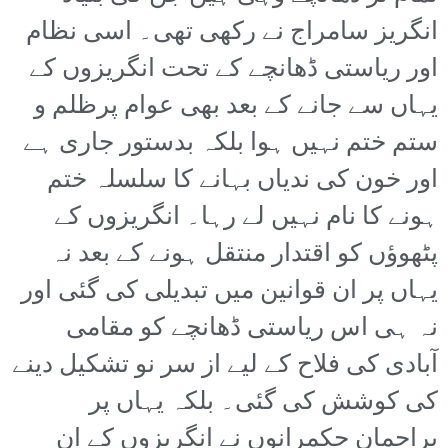
انگریز سامراج نے رکھی تھی۔ اسی نظام
اور ریاستی ڈھانچے کے تحت انگریزوں کے
یہاں سے جانے کے بعد بھی عوام پرظلم و
ستم ختم نہیں ہوا بلکہ بدستور جاری ہے
اور خون کی ندیاں بہانے کا سلسلہ ختم
ہونے کا نام نہیں لے رہا۔ انگریزوں کے
پٹھوؤں کو اقتدار منتقل ہونے کے بعد نہ
یہاں پر ان قوانین میں تبدیلی کی گئی اور
نہ ہی اس ریاستی ڈھانچے کو مقامی
آبادی کی فلاح کے لیے از سر نو تشکیل دینے
کی کوشش کی گئی۔ بلکہ یہاں پر
براجمان حکمرانوں نے انگریزوں کے ان