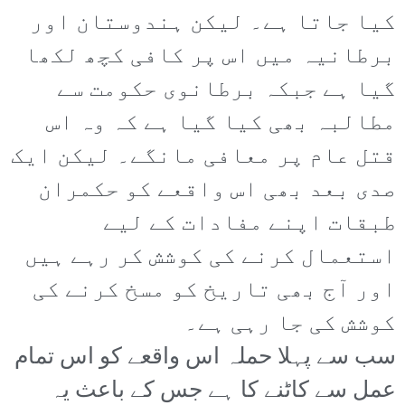
کیا جاتا ہے۔ لیکن ہندوستان اور
برطانیہ میں اس پر کافی کچھ لکھا
گیا ہے جبکہ برطانوی حکومت سے
مطالبہ بھی کیا گیا ہے کہ وہ اس
قتل عام پر معافی مانگے۔ لیکن ایک
صدی بعد بھی اس واقعے کو حکمران
طبقات اپنے مفادات کے لیے
استعمال کرنے کی کوشش کر رہے ہیں
اور آج بھی تاریخ کو مسخ کرنے کی
کوشش کی جا رہی ہے۔
سب سے پہلا حملہ اس واقعے کو اس تمام
عمل سے کاٹنے کا ہے جس کے باعث یہ