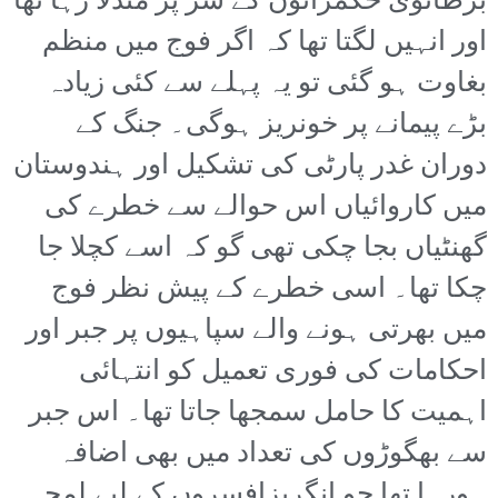
برطانوی حکمرانوں کے سر پر منڈلا رہا تھا
اور انہیں لگتا تھا کہ اگر فوج میں منظم
بغاوت ہو گئی تو یہ پہلے سے کئی زیادہ
بڑے پیمانے پر خونریز ہوگی۔ جنگ کے
دوران غدر پارٹی کی تشکیل اور ہندوستان
میں کاروائیاں اس حوالے سے خطرے کی
گھنٹیاں بجا چکی تھی گو کہ اسے کچلا جا
چکا تھا۔ اسی خطرے کے پیش نظر فوج
میں بھرتی ہونے والے سپاہیوں پر جبر اور
احکامات کی فوری تعمیل کو انتہائی
اہمیت کا حامل سمجھا جاتا تھا۔ اس جبر
سے بھگوڑوں کی تعداد میں بھی اضافہ
ہورہا تھا جو انگریزافسروں کے لیے لمحہ