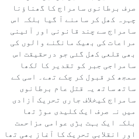
صرف برطانوی سامراج کا گھناؤنا
چہرہ کھل کر سامنے آ گیا بلکہ اس
سامراج سے چند قانونی اور آئینی
مراعات کی بھیک مانگنے والوں کی
بھی قلعی کھل گئی جو درحقیقت اس
سامراجی جبر کو تقدیر کا لکھا
سمجھ کر قبول کر چکے تھے۔ اسی کے
ساتھ ساتھ یہ قتل عام برطانوی
سامراج کیخلاف جاری تحریک آزادی
میں نہ صرف ایک کلیدی موڑ تھا
بلکہ ایک بہت بڑی عوامی مزاحمت
اور انقلابی تحریک کا آغاز بھی تھا