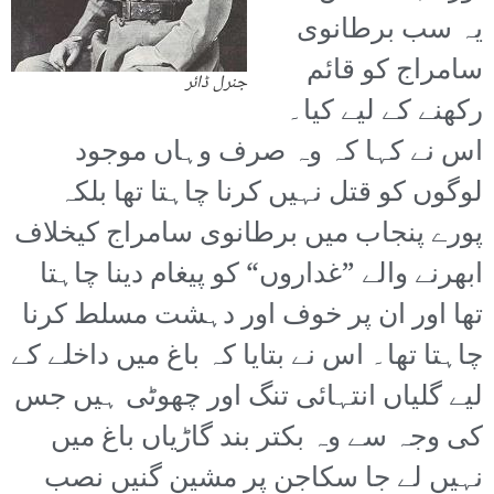
یہ سب برطانوی
سامراج کو قائم
جنرل ڈائر
رکھنے کے لیے کیا۔
اس نے کہا کہ وہ صرف وہاں موجود
لوگوں کو قتل نہیں کرنا چاہتا تھا بلکہ
پورے پنجاب میں برطانوی سامراج کیخلاف
ابھرنے والے ”غداروں“ کو پیغام دینا چاہتا
تھا اور ان پر خوف اور دہشت مسلط کرنا
چاہتا تھا۔ اس نے بتایا کہ باغ میں داخلے کے
لیے گلیاں انتہائی تنگ اور چھوٹی ہیں جس
کی وجہ سے وہ بکتر بند گاڑیاں باغ میں
نہیں لے جا سکاجن پر مشین گنیں نصب