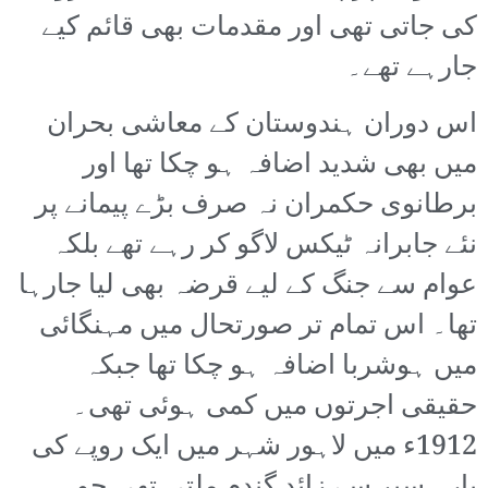
کی جاتی تھی اور مقدمات بھی قائم کیے
جارہے تھے۔
اس دوران ہندوستان کے معاشی بحران
میں بھی شدید اضافہ ہو چکا تھا اور
برطانوی حکمران نہ صرف بڑے پیمانے پر
نئے جابرانہ ٹیکس لاگو کر رہے تھے بلکہ
عوام سے جنگ کے لیے قرضہ بھی لیا جارہا
تھا۔ اس تمام تر صورتحال میں مہنگائی
میں ہوشربا اضافہ ہو چکا تھا جبکہ
حقیقی اجرتوں میں کمی ہوئی تھی۔
1912ء میں لاہور شہر میں ایک روپے کی