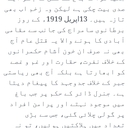
صدی بیت چکی ہے لیکن وہ زخم اب بھی
تازہ ہیں۔ 13اپریل 1919ء کے روز
برطانوی سامراج کی جانب سے مقامی
آبادی کا ہونے والا یہ قتل عام آج
بھی نہ صرف ان خون آشام حکمرانوں
کے خلاف نفرت، حقارت اور غم و غصے
کو ابھارتا ہے بلکہ آج بھی ریاستی
جبر کے خلاف جدوجہد کا پیغام دیتا
ہے۔ جنرل ڈائر کے حکم پر جب باغ
میں موجود نہتے اور پرامن افراد
پر گولی چلائی گئی، جس سے بڑی
تعداد میں ہلاکتیں ہوئیں، تو نہ