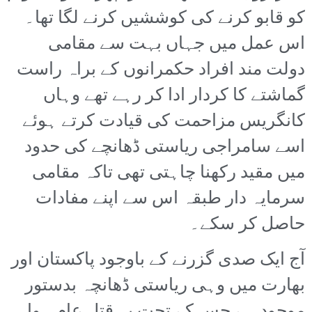
کو قابو کرنے کی کوششیں کرنے لگا تھا۔
اس عمل میں جہاں بہت سے مقامی
دولت مند افراد حکمرانوں کے براہ راست
گماشتے کا کردار ادا کر رہے تھے وہاں
کانگریس مزاحمت کی قیادت کرتے ہوئے
اسے سامراجی ریاستی ڈھانچے کی حدود
میں مقید رکھنا چاہتی تھی تاکہ مقامی
سرمایہ دار طبقہ اس سے اپنے مفادات
حاصل کر سکے۔
آج ایک صدی گزرنے کے باوجود پاکستان اور
بھارت میں وہی ریاستی ڈھانچہ بدستور