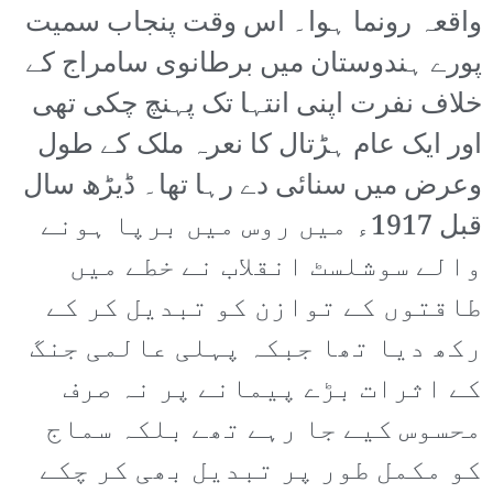
واقعہ رونما ہوا۔ اس وقت پنجاب سمیت
پورے ہندوستان میں برطانوی سامراج کے
خلاف نفرت اپنی انتہا تک پہنچ چکی تھی
اور ایک عام ہڑتال کا نعرہ ملک کے طول
وعرض میں سنائی دے رہا تھا۔ ڈیڑھ سال
قبل 1917ء میں روس میں برپا ہونے
والے سوشلسٹ انقلاب نے خطے میں
طاقتوں کے توازن کو تبدیل کر کے
رکھ دیا تھا جبکہ پہلی عالمی جنگ
کے اثرات بڑے پیمانے پر نہ صرف
محسوس کیے جا رہے تھے بلکہ سماج
کو مکمل طور پر تبدیل بھی کر چکے