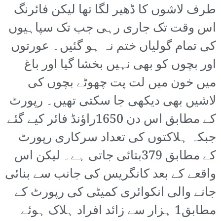
طرف لاشوں کا ڈھیر لگا تھا لیکن فائرنگ
اس وقت تک جاری رہی جب تک سپاہیوں
کی تمام گولیاں ختم نہ ہو گئیں۔ عورتوں
اور بچوں کو بھی نہیں بخشا گیا اور باغ
میں خون میں لت پت چھوٹے بچوں کی
لاشیں بھی دیکھی جا سکتی تھیں۔ رپورٹ
کے مطابق اس دن 1650راؤنڈ فائر کیے گئے
جبکہ ہلاکتوں کی تعداد سرکاری رپورٹ
کے مطابق 379بتائی جاتی ہے۔ لیکن اس
واقعے کے بعد کانگریس کی جانب سے بنائی
جانے والی انکوائری کمیٹی کی رپورٹ کے
مطابق1 ہزار سے زائد افراد ہلاک ہوئے