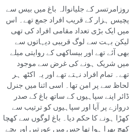
روزامرتسر کے جلیانوالہ باغ میں بیس سے
پچیس ہزار کے قریب افراد جمع تھے۔ اس
میں ایک بڑی تعداد مقامی افراد کی تھی
لیکن بہت سے لوگ قریبی دیہاتوں سے
بھی آئے تھے اور بیساکھی کے روایتی میلے
میں شریک ہونے کی غرض سے موجود
تھے۔ تمام افراد نہتے تھے اور یہ اکٹھ ہر
لحاظ سے پر امن تھا۔ اسی اثنا میں جنرل
ڈائر اپنے سپاہیوں کے ساتھ باغ کے صدر
دروازے پر آیا اور سپاہیوں کو ترتیب سے
کھڑا ہونے کا حکم دیا۔ باغ لوگوں سے کھچا
کھچ بھرا ہوا تھا جس میں عورتیں اور بچے