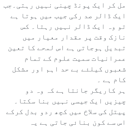
مل کر ایک پونڈ چینی نہیں رہتی۔جب
ایک ڈالر صد رکی جیب میں ہوتا ہے
تو وہ ایک ڈالر نہیں رہتا۔ کس
نازک وقت پر مقدار معیار میں
تبدیل ہوجاتی ہے اس لمحے کا تعین
عمرانیات سمیت علوم کے تمام
شعبوں کیلئے بے حد اہم اور مشکل
کام ہے ۔
ہر کاریگر جانتا ہے کہ وہ دو
چیزیں ایک جیسی نہیں بنا سکتا۔
پیتل کی سلاخ میں کچھ ردو بدل کرکے
اس سے کون بنائی جاتی ہے یہ