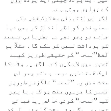
میں ایک پونڈ چینی ایک پونڈ وزن
کے برابر ہوتی ہے۔
اگر اس انتہائی مشکوک قضیے کی
عملی قدر کو نظر انداز کر بھی دیا
جائے تو پھر بھی یہ نظریاتی تنقید
کو برداشت نہیں کر سکے گا۔ مثلاً ہم
لفظ’’لمحہ‘‘ کو حقیقی طورپر کیسے
تصور میں لا سکیں گے۔ اگر یہ وقت کا
ایک لامتناہی عرصہ ہے تو پھر اس
مدت میں وہ ’’لمحہ‘‘ ناگزیر طورپر
تغیر کا مرہون منت ہو گا۔ یا پھر
کیا’’لمحہ‘‘ کوئی خالص ریاضیاتی
تجرید ہے؟ یعنی وقت کا صفر۔ لیکن