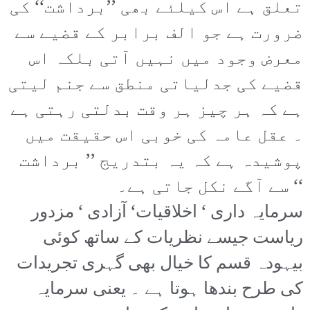
تعلق ہے اس کیلئے بھی ’’برداشت‘‘ کی
ضرورت ہے جو الف برابر کے قضیے سے
معرض وجود میں نہیں آتی بلکہ اس
قضیے کی جدلیاتی منطق سے جنم لیتی
ہے کہ ہر چیز ہر وقت بدلتی رہتی ہے
۔ عقل عامہ کی خوبی اس حقیقت میں
پوشیدہ ہے کہ یہ بتدریج ’’ برداشت
‘‘ سے آگے نکل جاتی ہے۔
سرمایہ داری ‘ اخلاقیات‘ آزادی ‘ مزدور
ریاست جیسے نظریات کے ساتھ کوئی
بیہودہ قسم کا خیال بھی گہری تجریدات
کی طرح بندھا ہوتا ہے ۔ یعنی سرمایہ