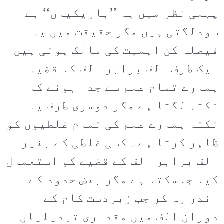
پہلی نظر میں یہ ’’باریکیاں‘‘ بے
سودلگتی ہیں مگر حقیقت میں یہ
فیصلہ کن اہمیت کی مالک ہوتی ہیں
ایک طرف الف برابر الف کا قضیہ
ہمارے تمام علم سے جدا ہونے کا
نکتہ لگتا ہے مگر دوسری طرف یہ
نکتہ ہمارے علم کی تمام غلطیوں کو
ظاہر کرتا ہے۔ کسی غلطی کے بغیر
الف برابر الف کے قضیے کو استعمال
کیا جاسکتا ہے مگر بعض حدود کے
اندر رہ کر جب زبردست کام کے
دوران الف میں مقداری تبدیلیاں