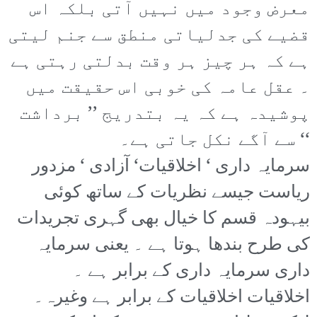
معرض وجود میں نہیں آتی بلکہ اس
قضیے کی جدلیاتی منطق سے جنم لیتی
ہے کہ ہر چیز ہر وقت بدلتی رہتی ہے
۔ عقل عامہ کی خوبی اس حقیقت میں
پوشیدہ ہے کہ یہ بتدریج ’’ برداشت
‘‘ سے آگے نکل جاتی ہے۔
سرمایہ داری ‘ اخلاقیات‘ آزادی ‘ مزدور
ریاست جیسے نظریات کے ساتھ کوئی
بیہودہ قسم کا خیال بھی گہری تجریدات
کی طرح بندھا ہوتا ہے ۔ یعنی سرمایہ
داری سرمایہ داری کے برابر ہے ۔
اخلاقیات اخلاقیات کے برابر ہے وغیرہ۔