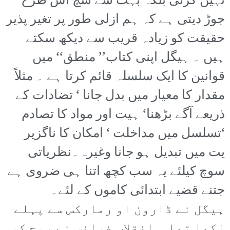
نہیں کرتی بلکہ بہت سے سچ اس طرح
جوڑ دیتی ہے کہ ہم ازلی طور پر تغیر پذیر
حقیقت کو زیادہ قریب سے دیکھ سکتے
ہیں ۔ ہیگل اپنی کتاب’’ منطق‘‘ میں
قوانین کا ایک سلسلہ قائم کرتا ہے ۔ مثلاً
مقدار کا معیار میں بدل جانا ‘ تضادات کے
ذریعے آگے بڑھنا‘ ہیت اور مواد کا تصادم
‘تسلسل میں مداخلت ‘ امکان کا ناگزیر
یت میں تبدیل ہو جانا وغیرہ۔نظریاتی
سوچ کیلئے یہ سب کچھ اتنا ہی ضروی ہے
جتنے قضیے ابتدائی کاموں کے لئے۔
ہیگل نے ڈارون او رمارکس سے پہلے
لکھا تھا ۔ انقلاب فرانس نے سوچ کو