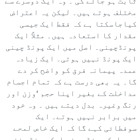
ثابت ہو جائے گی ۔ وہ ایک دوسرے سے
مختلف ہوتے ہیں۔ لیکن یہ اعتراض
کیاجاسکتا ہے کہ فقط ایک جیسی
مقدار کا استعادہ ہیں۔ مثلاً ایک
پونڈچینی۔ اصل میں ایک پونڈ چینی
ایک پونڈ نہیں ہوتی۔ ایک زیادہ
عمدہ پیمانہ فرق کو واضح کر دے
گا۔ یہ بھی درست ہے کہ تمام اجسام
مداخلت کے بغیر اپنا حجم ‘وزن اور
رنگ وغیرہ بدل دیتے ہیں ۔ وہ خود
میں برابر نہیں ہوتے۔ ایک
سوفطائی کہے گا کہ ایک خاص لمحے