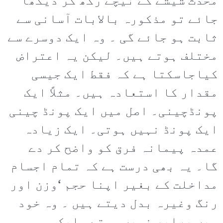
محدث شیشے کے نیچے رکھ کر دیکھا
جائے تو مذکورہ بالابات آسانی سے
ثابت ہو جائے گی ۔ وہ ایک دوسرے سے
مختلف ہوتے ہیں۔ لیکن یہ اعتراض
کیاجاسکتا ہے کہ فقط ایک جیسی
مقدار کا استعادہ ہیں۔ مثلاً ایک
پونڈچینی۔ اصل میں ایک پونڈ چینی
ایک پونڈ نہیں ہوتی۔ ایک زیادہ
عمدہ پیمانہ فرق کو واضح کر دے
گا۔ یہ بھی درست ہے کہ تمام اجسام
مداخلت کے بغیر اپنا حجم ‘وزن اور
رنگ وغیرہ بدل دیتے ہیں ۔ وہ خود
میں برابر نہیں ہوتے۔ ایک