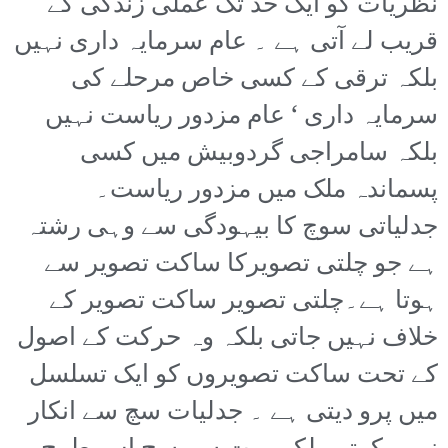
نظریات کو ایک حد تک عملی زندگی کے
قریب لے آتی ہے ۔ عام سرمایہ داری نہیں
بلکہ ترقی کے کسی خاص مرحلے کی
سرمایہ داری ‘ عام مزدور ریاست نہیں
بلکہ سامراجی گردوبیش میں کسی
پسماندہ ملک میں مزدور ریاست۔
جدلیاتی سوچ کا بیہودگی سے وہی رشتہ
ہے جو چلتی تصویرکا ساکت تصویر سے
ہوتا ہے۔چلتی تصویر ساکت تصویر کے
خلاف نہیں جاتی بلکہ وہ حرکت کے اصول
کے تحت ساکت تصویروں کو ایک تسلسل
میں پرو دیتی ہے ۔ جدلیات سچ سے انکار