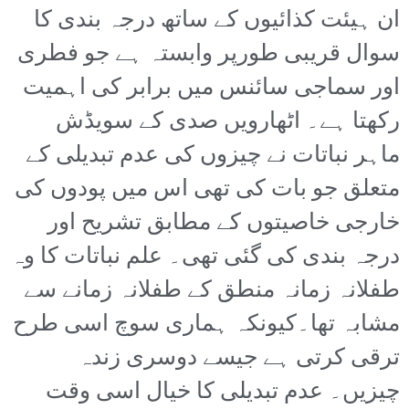
ان ہیئت کذائیوں کے ساتھ درجہ بندی کا
سوال قریبی طورپر وابستہ ہے جو فطری
اور سماجی سائنس میں برابر کی اہمیت
رکھتا ہے۔ اٹھارویں صدی کے سویڈش
ماہر نباتات نے چیزوں کی عدم تبدیلی کے
متعلق جو بات کی تھی اس میں پودوں کی
خارجی خاصیتوں کے مطابق تشریح اور
درجہ بندی کی گئی تھی۔ علم نباتات کا وہ
طفلانہ زمانہ منطق کے طفلانہ زمانے سے
مشابہ تھا۔کیونکہ ہماری سوچ اسی طرح
ترقی کرتی ہے جیسے دوسری زندہ
چیزیں۔ عدم تبدیلی کا خیال اسی وقت