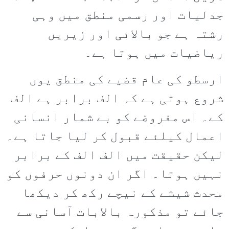
جدلیات اور رسمی منطق میں وہی
رشتہ ہے جو بالائی اور زیریں
ریاضیات میں ہوتا ہے۔
ارسطو کی عام قضیے کی منطق یوں
شروع ہوتی ہے کہ الف برابر ہے الف
کے۔ اس مفروضے کو بے شمار انسانی
اعمال کیلئے قبول کر لیا جاتا ہے۔
لیکن حقیقت میں الف الف کے برابر
نہیں ہوتا۔ اگر ان دونوں حرفوں کو
محدث شیشے کے نیچے رکھ کر دیکھا
جائے تو مذکورہ بالابات آسانی سے