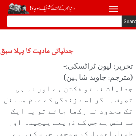
Sear
جدلیاتی مادیت کا پہلا سبق
تحریر: لیون ٹراٹسکی:-
(مترجم: جاوید شاہین)
جدلیات نہ تو فکشن ہے اور نہ ہی
تصوف۔ اگر اسے زندگی کے عام مسائل
تک محدود نہ رکھا جائے تو یہ ایک
سائنس ہے جس کے ذریعے پیچیدہ اور
طویل اعمال کو سمجھا جا سکتا ہے۔