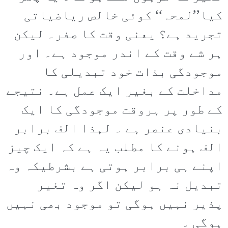
کیا’’لمحہ‘‘ کوئی خالص ریاضیاتی
تجرید ہے؟ یعنی وقت کا صفر۔ لیکن
ہر شے وقت کے اندر موجود ہے۔ اور
موجودگی بذات خود تبدیلی کا
مداخلت کے بغیر ایک عمل ہے۔ نتیجے
کے طور پر ہروقت موجودگی کا ایک
بنیادی عنصر ہے ۔ لہذا الف برابر
الف ہونے کا مطلب یہ ہے کہ ایک چیز
اپنے ہی برابر ہوتی ہے بشرطیکہ وہ
تبدیل نہ ہو لیکن اگر وہ تغیر
پذیر نہیں ہوگی تو موجود بھی نہیں
ہوگی ۔