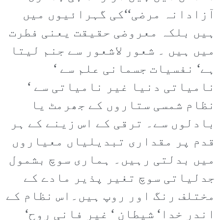
آزادانہ مرضی‘‘کی گہرائیوں میں
ہیں بلکہ معروضی حقیقت یعنی فطرت
میں ہیں ۔ شعور لاشعور سے جنم لیتا
ہے‘ نفسیات جسمانی علم سے ‘
نامیاتی دنیا غیر نامیاتی سے ‘
نظام شمسی ستاروں کے جھرمٹ یا
بادلوں سے۔ ترقی کے اس زینے کے ہر
قدم پر مقداری تبدیلیاں معیاروں
میں بدلتی رہیں۔ ہماری سوچ بشمول
جدلیاتی سوچ تغیر پذیر مادے کے
مختلف رنگ اور روپ ہیں۔اس نظام کے
اندر خدا‘ شیطان ‘ غیر فانی روح‘