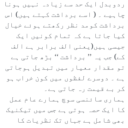
ردوبدل ایک حد سے زیادہ نہیں ہونا
چاہیے ۔ ( اسے برداشت کہتے ہیں) اس
برداشت کومد نظر رکھتے ہوئے خیال
کیا جاتا ہے کہ تمام کونیں ایک
جیسی ہیں(یعنی الف برابر ہے الف
کے) جب یہ ’’ برداشت ‘‘ بڑھ جاتی ہے
تو مقدار معیار میں تبدیل ہوجاتی
ہے ۔ دوسرے لفظوں میں کون خراب ہو
کر بے قیمت رہ جاتی ہے۔
ہماری سائنسی سوچ ہمارے عام عمل
کا ایک حصہ ہوتی ہے جس میں تیکنیک
بھی شامل ہے جہاں تک نظریات کا