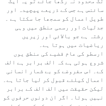
تک محدود نہ رکھا جائے تو یہ ایک
سائنس ہے جس کے ذریعے پیچیدہ اور
طویل اعمال کو سمجھا جا سکتا ہے ۔
جدلیات اور رسمی منطق میں وہی
رشتہ ہے جو بالائی اور زیریں
ریاضیات میں ہوتا ہے۔
ارسطو کی عام قضیے کی منطق یوں
شروع ہوتی ہے کہ الف برابر ہے الف
کے۔ اس مفروضے کو بے شمار انسانی
اعمال کیلئے قبول کر لیا جاتا ہے۔
لیکن حقیقت میں الف الف کے برابر
نہیں ہوتا۔ اگر ان دونوں حرفوں کو