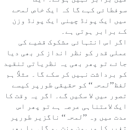
سوفطائی کہے گا کہ ایک خاص لمحے
میں ایک پونڈ چینی ایک پونڈ وزن
کے برابر ہوتی ہے۔
اگر اس انتہائی مشکوک قضیے کی
عملی قدر کو نظر انداز کر بھی دیا
جائے تو پھر بھی یہ نظریاتی تنقید
کو برداشت نہیں کر سکے گا۔ مثلاً ہم
لفظ’’لمحہ‘‘ کو حقیقی طورپر کیسے
تصور میں لا سکیں گے۔ اگر یہ وقت کا
ایک لامتناہی عرصہ ہے تو پھر اس
مدت میں وہ ’’لمحہ‘‘ ناگزیر طورپر
تغیر کا مرہون منت ہو گا۔ یا پھر