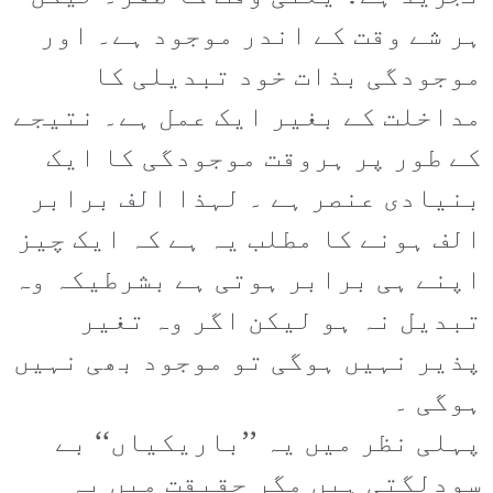
ہر شے وقت کے اندر موجود ہے۔ اور
موجودگی بذات خود تبدیلی کا
مداخلت کے بغیر ایک عمل ہے۔ نتیجے
کے طور پر ہروقت موجودگی کا ایک
بنیادی عنصر ہے ۔ لہذا الف برابر
الف ہونے کا مطلب یہ ہے کہ ایک چیز
اپنے ہی برابر ہوتی ہے بشرطیکہ وہ
تبدیل نہ ہو لیکن اگر وہ تغیر
پذیر نہیں ہوگی تو موجود بھی نہیں
ہوگی ۔
پہلی نظر میں یہ ’’باریکیاں‘‘ بے
سودلگتی ہیں مگر حقیقت میں یہ