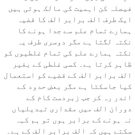
فیصلہ کن اہمیت کی مالک ہوتی ہیں
ایک طرف الف برابر الف کا قضیہ
ہمارے تمام علم سے جدا ہونے کا
نکتہ لگتا ہے مگر دوسری طرف یہ
نکتہ ہمارے علم کی تمام غلطیوں کو
ظاہر کرتا ہے۔ کسی غلطی کے بغیر
الف برابر الف کے قضیے کو استعمال
کیا جاسکتا ہے مگر بعض حدود کے
اندر رہ کر جب زبردست کام کے
دوران الف میں مقداری تبدیلیاں
نہ ہونے کے برابر ہوں تو ہم کہہ
سکتے ہیں کہ الف برابر الف کے ہے۔