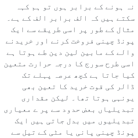
نہ ہونے کے برابر ہوں تو ہم کہہ
سکتے ہیں کہ الف برابر الف کے ہے۔
مثال کے طور پر اسی طریقے سے ایک
پونڈ چینی فروخت کرنے اور خریدنے
والے کے مابین لین دین طے ہوتا ہے
اسی طرح سورج کا درجہ حرارت متعین
کیا جاتا ہے کچھ عرصہ پہلے تک
ڈالر کی قوت خرید کا تعین بھی
یونہی ہوتا تھا۔ لیکن مقداری
تبدیلیاں بعض حدود سے پر ے معیاری
تبدیلیوں میں بدل جاتی ہیں ایک
پونڈ چینی پانی یا مٹی کے تیل سے