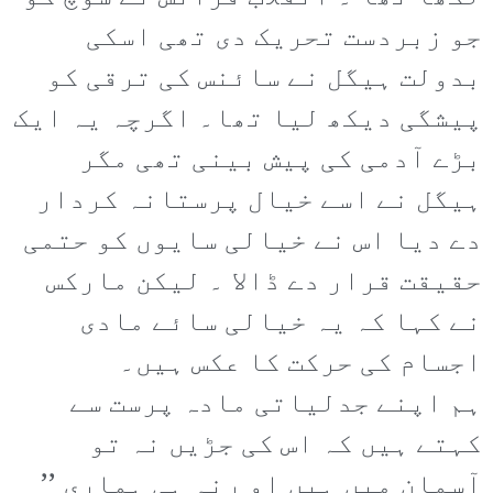
جو زبردست تحریک دی تھی اسکی
بدولت ہیگل نے سائنس کی ترقی کو
پیشگی دیکھ لیا تھا۔ اگرچہ یہ ایک
بڑے آدمی کی پیش بینی تھی مگر
ہیگل نے اسے خیال پرستانہ کردار
دے دیا اس نے خیالی سایوں کو حتمی
حقیقت قرار دے ڈالا ۔ لیکن مارکس
نے کہا کہ یہ خیالی سائے مادی
اجسام کی حرکت کا عکس ہیں۔
ہم اپنے جدلیاتی مادہ پرست سے
کہتے ہیں کہ اس کی جڑیں نہ تو
آسمان میں ہیں او رنہ ہی ہماری ’’