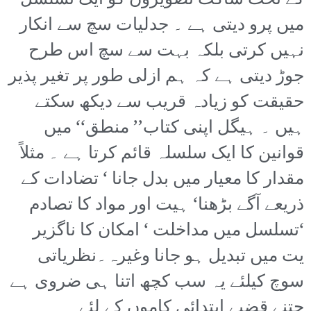
کے تحت ساکت تصویروں کو ایک تسلسل
میں پرو دیتی ہے ۔ جدلیات سچ سے انکار
نہیں کرتی بلکہ بہت سے سچ اس طرح
جوڑ دیتی ہے کہ ہم ازلی طور پر تغیر پذیر
حقیقت کو زیادہ قریب سے دیکھ سکتے
ہیں ۔ ہیگل اپنی کتاب’’ منطق‘‘ میں
قوانین کا ایک سلسلہ قائم کرتا ہے ۔ مثلاً
مقدار کا معیار میں بدل جانا ‘ تضادات کے
ذریعے آگے بڑھنا‘ ہیت اور مواد کا تصادم
‘تسلسل میں مداخلت ‘ امکان کا ناگزیر
یت میں تبدیل ہو جانا وغیرہ۔نظریاتی
سوچ کیلئے یہ سب کچھ اتنا ہی ضروی ہے
جتنے قضیے ابتدائی کاموں کے لئے۔