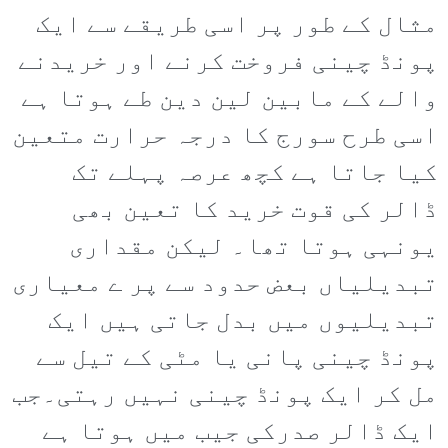
مثال کے طور پر اسی طریقے سے ایک
پونڈ چینی فروخت کرنے اور خریدنے
والے کے مابین لین دین طے ہوتا ہے
اسی طرح سورج کا درجہ حرارت متعین
کیا جاتا ہے کچھ عرصہ پہلے تک
ڈالر کی قوت خرید کا تعین بھی
یونہی ہوتا تھا۔ لیکن مقداری
تبدیلیاں بعض حدود سے پر ے معیاری
تبدیلیوں میں بدل جاتی ہیں ایک
پونڈ چینی پانی یا مٹی کے تیل سے
مل کر ایک پونڈ چینی نہیں رہتی۔جب
ایک ڈالر صدرکی جیب میں ہوتا ہے