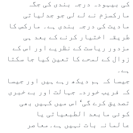
کی بیہودہ درجہ بندی کی جگہ
مارکسزم نے لے لی جو جدلیاتی
مادیت کی درجہ بندی ہے۔ مارکس کا
طریقہ اختیار کرنے کے بعد ہی
مزدور ریاست کے نظریے اور اس کے
زوال کے لمحے کا تعین کیا جا سکتا
ہے۔
جیسا کہ ہم دیکھ رہے ہیں اور جیسا
کہ فریب خوردہ جہالت اور بے خبری
تصدیق کرے گی‘ اس میں کہیں بھی
کوئی مابعد الطبعیاتی یا
عالمانہ بات نہیں ہے۔معاصر