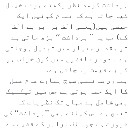
برداشت کومد نظر رکھتے ہوئے خیال
کیا جاتا ہے کہ تمام کونیں ایک
جیسی ہیں(یعنی الف برابر ہے الف
کے) جب یہ ’’ برداشت ‘‘ بڑھ جاتی ہے
تو مقدار معیار میں تبدیل ہوجاتی
ہے ۔ دوسرے لفظوں میں کون خراب ہو
کر بے قیمت رہ جاتی ہے۔
ہماری سائنسی سوچ ہمارے عام عمل
کا ایک حصہ ہوتی ہے جس میں تیکنیک
بھی شامل ہے جہاں تک نظریات کا
تعلق ہے اس کیلئے بھی ’’برداشت‘‘ کی
ضرورت ہے جو الف برابر کے قضیے سے