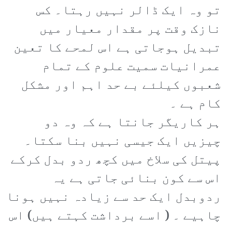
تو وہ ایک ڈالر نہیں رہتا۔ کس
نازک وقت پر مقدار معیار میں
تبدیل ہوجاتی ہے اس لمحے کا تعین
عمرانیات سمیت علوم کے تمام
شعبوں کیلئے بے حد اہم اور مشکل
کام ہے ۔
ہر کاریگر جانتا ہے کہ وہ دو
چیزیں ایک جیسی نہیں بنا سکتا۔
پیتل کی سلاخ میں کچھ ردو بدل کرکے
اس سے کون بنائی جاتی ہے یہ
ردوبدل ایک حد سے زیادہ نہیں ہونا
چاہیے ۔ ( اسے برداشت کہتے ہیں) اس