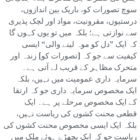
سوچ تصورات کو، باریک بین اندازوں،
درستیوں، مقرونیت، مواد اور لچک پذیری
سے نوازتی ہے؛ بلکہ میں تو یوں کہوں گا
کہ ایک ”دل کو موہ لینے والی“ ایسی
کیفیت سے جو کہ [تصورات کو] زندہ اور
متحرک مظاہر کے قریب لے آتی ہے۔
سرمایہ داری عمومیت میں نہیں، بلکہ
ایک مخصوص سرمایہ داری جو کہ ارتقا
کے ایک مخصوص مرحلے پر ہے۔ ایک
قطعی محنت کشوں کی ریاست نہیں،
بلکہ ایک ایسی مخصوص محنت کشوں کی
ریاست جو کہ ایک پچھڑے ہوئے ملک میں