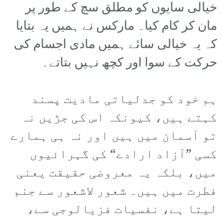
خیالی سایوں کو مطلق سچ کے طور پر
مان کر کام کیا۔ مارکس نے ہمیں یہ بتایا
کہ یہ خیالی سائے ہمیں مادی اجسام کی
حرکت کے سوا اور کچھ نہیں بتاتے۔
ہم خود کو جدلیاتی مادیت پسند
کہتے ہیں، کیونکہ اس کی جڑیں نہ
تو آسمان میں ہیں اور نہ ہی ہمارے
کسی ”آزاد ارادے“ کی گہرائیوں
میں، بلکہ یہ معروضی حقیقت یعنی
فطرت میں ہیں۔ شعور لاشعور سے جنم
لیتا ہے، نفسیات فزیالوجی سے،