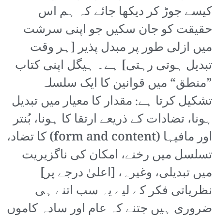
کیسے جوڑ کر دیکھا جائے کہ ہم اس
حقیقت کو جان سکیں جو اپنی سرشت
میں ازلی طور پر مبدل پذیر [ہر وقت
تبدیل ہوتی رہتی] ہے۔ ہیگل اپنی کتاب
”منطق“ میں قوانین کا ایک سلسلہ
تشکیل کرتا ہے: مقدار کا معیار میں تبدیل
ہونا، تضادات کے ذریعے ارتقا کا ہونا، بُنتر
اور مافیہا (form and content) کا تضاد،
تسلسل میں رخنے، امکان کی ناگزیریت
میں تبدیلی، وغیرہ، [اعلیٰ درجے پر]
نظریاتی فکر کے لیے یہ سب اتنے ہی
ضروری ہیں جتنے کہ عام اور سادہ کاموں