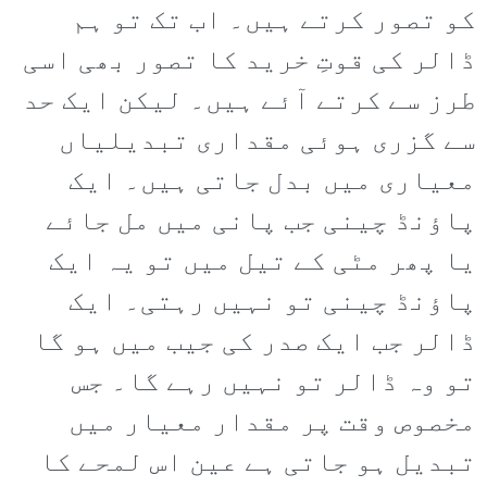
کو تصور کرتے ہیں۔ اب تک تو ہم
ڈالر کی قوتِ خرید کا تصور بھی اسی
طرز سے کرتے آئے ہیں۔ لیکن ایک حد
سے گزری ہوئی مقداری تبدیلیاں
معیاری میں بدل جاتی ہیں۔ ایک
پاؤنڈ چینی جب پانی میں مل جائے
یا پھر مٹی کے تیل میں تو یہ ایک
پاؤنڈ چینی تو نہیں رہتی۔ ایک
ڈالر جب ایک صدر کی جیب میں ہو گا
تو وہ ڈالر تو نہیں رہے گا۔ جس
مخصوص وقت پر مقدار معیار میں
تبدیل ہو جاتی ہے عین اس لمحے کا