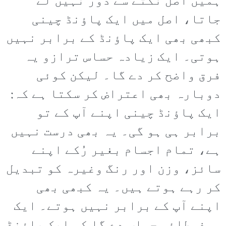
ہمیں اصل نکتے سے دور نہیں لے
جاتا، اصل میں ایک پاؤنڈ چینی
کبھی بھی ایک پاؤنڈ کے برابر نہیں
ہوتی۔ ایک زیادہ حساس ترازو یہ
فرق واضح کر دے گا۔ لیکن کوئی
دوبارہ بھی اعتراض کر سکتا ہے کہ:
ایک پاؤنڈ چینی اپنے آپ کے تو
برابر ہی ہو گی۔ یہ بھی درست نہیں
ہے، تمام اجسام بغیر رُکے اپنے
سائز، وزن اور رنگ وغیرہ کو تبدیل
کر رہے ہوتے ہیں۔ یہ کبھی بھی
اپنے آپ کے برابر نہیں ہوتے۔ ایک
سوفسطائی جواب دے گا کہ ایک پاؤنڈ