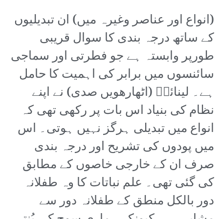
(انواع اور عناصر وغیرہ میں) ان تبدیلیوں
کے ساتھ درجہ بندی کا سوال قریبی
طورپر وابستہ ہے جو فطرتی اور سماجی
سائنسوں میں برابر کی اہمیت کا حامل
ہے۔ لینائسؔ (اٹھارھویں صدی) نے اپنے
نظام کی بنیاد اس بات پر رکھی تھی کہ
انواع میں تبدیلی ہرگز نہیں ہوتی۔ اس
میں پودوں کی تشریح اور درجہ بندی
صرف ان کے خارجی خاصوں کے مطابق
کی گئی تھی۔ علم نباتات کا وہ طفلانہ
دور بالکل منطق کے طفلانہ دور سے