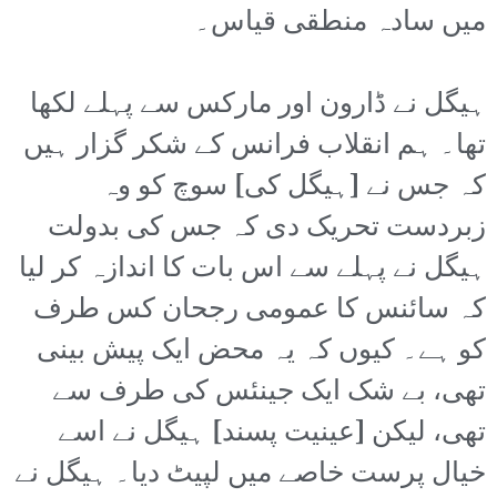
میں سادہ منطقی قیاس۔
ہیگل نے ڈارون اور مارکس سے پہلے لکھا
تھا۔ ہم انقلاب فرانس کے شکر گزار ہیں
کہ جس نے [ہیگل کی] سوچ کو وہ
زبردست تحریک دی کہ جس کی بدولت
ہیگل نے پہلے سے اس بات کا اندازہ کر لیا
کہ سائنس کا عمومی رجحان کس طرف
کو ہے۔ کیوں کہ یہ محض ایک پیش بینی
تھی، بے شک ایک جینئس کی طرف سے
تھی، لیکن [عینیت پسند] ہیگل نے اسے
خیال پرست خاصے میں لپیٹ دیا۔ ہیگل نے