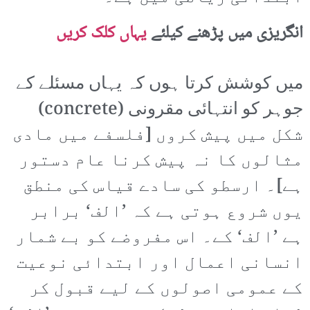
انگریزی میں پڑھنے کیلئے
یہاں کلک کریں
میں کوشش کرتا ہوں کہ یہاں مسئلے کے
جوہر کو انتہائی مقرونی (concrete)
شکل میں پیش کروں [فلسفے میں مادی
مثالوں کا نہ پیش کرنا عام دستور
ہے]۔ ارسطو کی سادے قیاس کی منطق
یوں شروع ہوتی ہے کہ ’الف‘ برابر
ہے ’الف‘ کے۔ اس مفروضے کو بے شمار
انسانی اعمال اور ابتدائی نوعیت
کے عمومی اصولوں کے لیے قبول کر