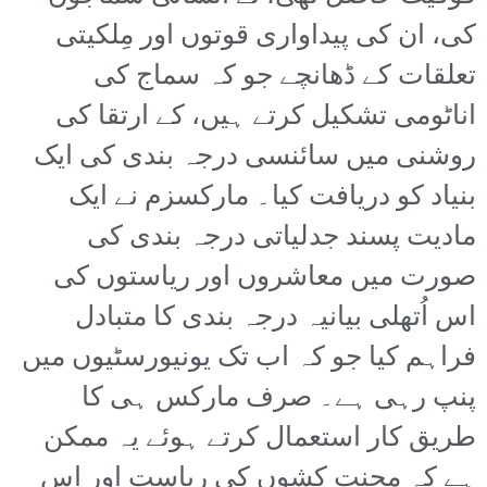
کی، ان کی پیداواری قوتوں اور مِلکیتی
تعلقات کے ڈھانچے جو کہ سماج کی
اناٹومی تشکیل کرتے ہیں، کے ارتقا کی
روشنی میں سائنسی درجہ بندی کی ایک
بنیاد کو دریافت کیا۔ مارکسزم نے ایک
مادیت پسند جدلیاتی درجہ بندی کی
صورت میں معاشروں اور ریاستوں کی
اس اُتھلی بیانیہ درجہ بندی کا متبادل
فراہم کیا جو کہ اب تک یونیورسٹیوں میں
پنپ رہی ہے۔ صرف مارکس ہی کا
طریق کار استعمال کرتے ہوئے یہ ممکن
ہے کہ محنت کشوں کی ریاست اور اس