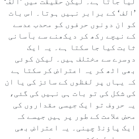
لیا جاتا ہے۔ لیکن حقیقت میں ’الف‘
’الف‘ کے برابر نہیں ہوتا۔ اس بات
کو ان دونوں حرفوں کو محدب عدسے
کے نیچے رکھ کر دیکھنے سے بآسانی
ثابت کیا جا سکتا ہے۔ یہ ایک
دوسرے سے مختلف ہیں۔ لیکن کوئی
بھی اٹھ کر یہ اعتراض کر سکتا ہے
کہ یہاں پر لفظوں کے سائز کی یا ان
کی شکل کی تو بات ہی نہیں کی گئی،
یہ حروف تو ایک جیسی مقداروں کی
محض علامت کے طور پر ہیں جیسے کہ
ایک پاؤنڈ چینی۔ یہ اعتراض بھی