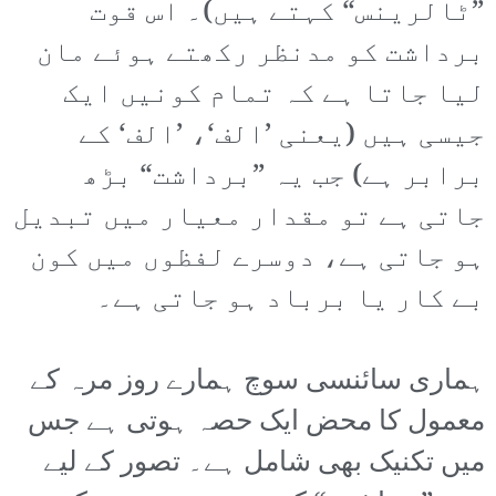
”ٹالرینس“ کہتے ہیں)۔ اس قوت
برداشت کو مدنظر رکھتے ہوئے مان
لیا جاتا ہے کہ تمام کونیں ایک
جیسی ہیں (یعنی ’الف‘، ’الف‘ کے
برابر ہے) جب یہ ”برداشت“ بڑھ
جاتی ہے تو مقدار معیار میں تبدیل
ہو جاتی ہے، دوسرے لفظوں میں کون
بے کار یا برباد ہو جاتی ہے۔
ہماری سائنسی سوچ ہمارے روز مرہ کے
معمول کا محض ایک حصہ ہوتی ہے جس
میں تکنیک بھی شامل ہے۔ تصور کے لیے