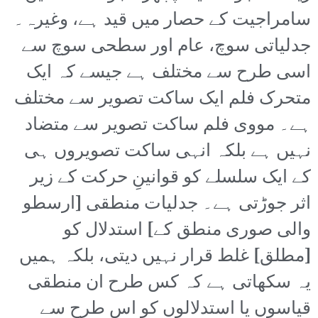
سامراجیت کے حصار میں قید ہے، وغیرہ۔
جدلیاتی سوچ، عام اور سطحی سوچ سے
اسی طرح سے مختلف ہے جیسے کہ ایک
متحرک فلم ایک ساکت تصویر سے مختلف
ہے۔ مووی فلم ساکت تصویر سے متضاد
نہیں ہے بلکہ انہی ساکت تصویروں ہی
کے ایک سلسلے کو قوانینِ حرکت کے زیر
اثر جوڑتی ہے۔ جدلیات منطقی [ارسطو
والی صوری منطق کے] استدلال کو
[مطلق] غلط قرار نہیں دیتی، بلکہ ہمیں
یہ سکھاتی ہے کہ کس طرح ان منطقی
قیاسوں یا استدلالوں کو اس طرح سے