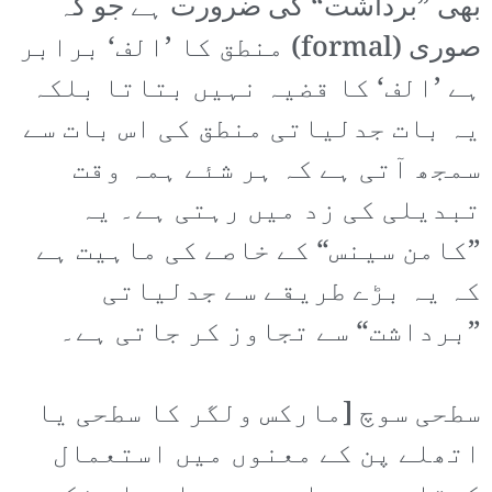
بھی ”برداشت“ کی ضرورت ہے جو کہ
صوری (formal) منطق کا ’الف‘ برابر
ہے ’الف‘ کا قضیہ نہیں بتاتا بلکہ
یہ بات جدلیاتی منطق کی اس بات سے
سمجھ آتی ہے کہ ہر شئے ہمہ وقت
تبدیلی کی زد میں رہتی ہے۔ یہ
”کامن سینس“ کے خاصے کی ماہیت ہے
کہ یہ بڑے طریقے سے جدلیاتی
”برداشت“ سے تجاوز کر جاتی ہے۔
سطحی سوچ [مارکس ولگر کا سطحی یا
اتھلے پن کے معنوں میں استعمال