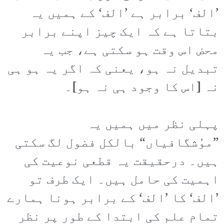
’الف‘ برابر ہے ’الف‘ کے ہمیں یہ
بتاتا ہے کہ ایک چیز اپنے برابر
محض اس وقت ہو سکتی ہے، جب یہ
تبدیل نہ ہو، یعنی کہ اگر یہ ہو ہی
نہ [اس کا وجود ہی نہ ہو]۔
پہلی نظر میں ہمیں یہ
”موُشگافیاں“ بالکل فضول لگ سکتی
ہیں۔ درحقیقت یہ قطعی نوعیت کی
اہمیت کی حامل ہیں۔ ایک طرف تو
’الف‘ کا ’الف‘ کے برابر ہونا ہمارے
تمام علم کی ابتدا کے طور پر نظر