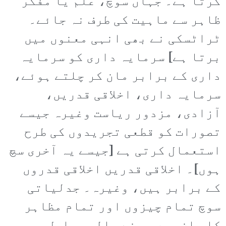
کرتا ہے۔ جہاں سوچ، علم یا مفکر
ظاہر سے ماہیت کی طرف نہ جائے۔
ٹراٹسکی نے بھی انہی معنوں میں
برتا ہے] سرمایہ داری کو سرمایہ
داری کے برابر مان کر چلتے ہوئے،
سرمایہ داری، اخلاقی قدریں،
آزادی، مزدور ریاست وغیرہ جیسے
تصورات کو قطعی تجریدوں کی طرح
استعمال کرتی ہے [جیسے یہ آخری سچ
ہوں]۔ اخلاقی قدریں اخلاقی قدروں
کے برابر ہیں، وغیرہ۔ جدلیاتی
سوچ تمام چیزوں اور تمام مظاہر