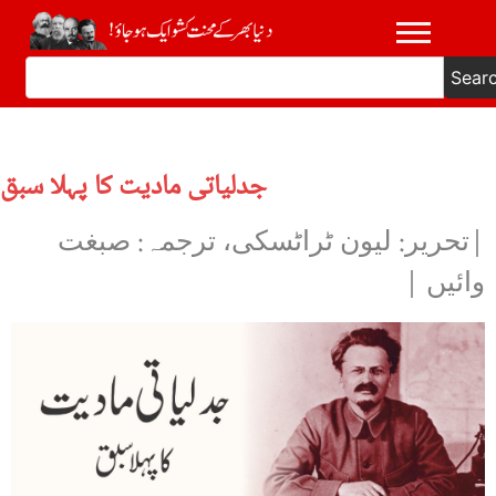
Sear
جدلیاتی مادیت کا پہلا سبق
|تحریر: لیون ٹراٹسکی، ترجمہ: صبغت
وائیں |