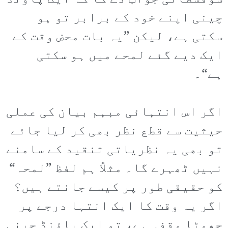
چینی اپنے خود کے برابر تو ہو
سکتی ہے، لیکن ”یہ بات محض وقت کے
ایک دیے گئے لمحے میں ہو سکتی
ہے“۔
اگر اس انتہائی مبہم بیان کی عملی
حیثیت سے قطع نظر بھی کر لیا جائے
تو بھی یہ نظریاتی تنقید کے سامنے
نہیں ٹھہرے گا۔ مثلاً ہم لفظ ”لمحہ“
کو حقیقی طور پر کیسے جانتے ہیں؟
اگر یہ وقت کا ایک انتہا درجے پر
چھوٹا وقفہ ہے، تو ایک پاؤنڈ چینی