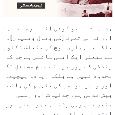
جدلیات نہ تو کوئی افسانوی ادب ہے
اور نہ ہی تصوف [کی بھول بھلیاں]۔
بلکہ یہ ہماری سوچ کی مختلف شکلوں
سے متعلق ایک ایسی سائنس ہے جو کہ
زندگی کے روز مرہ کے عام مسائل تک
محدود نہیں ہے بلکہ زیادہ پیچیدہ
اور وسیع عوامل کی تفہیم کی جانب
پیش قدمی ہے۔ جدلیات اور رسمی
منطق میں وہی رشتہ ہے جو اعلیٰ اور
ابتدائی ریاضی میں ہے۔