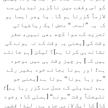
کو اس وقفے میں ناگزیر تبدیلی سے
لازماً گزرنا ہو گا۔ یا پھر ایسا ہو
کہ یہ ”لمحہ“ محض ایک ریاضیاتی
تجرید کے سوا کچھ بھی نہیں، صفر
وقت کی [یعنی یہ وقت کے نہ ہونے کی
نشاندہی کرتا ہے]؟ لیکن [ہم جانتے
ہیں کہ] ہر چیز وقت ہی میں موجود
ہے؛ اور ہونا بجائے خود بغیر رکے
”ہو رہا ہونا“ ہوتا ہے [یعنی جو
ہے، تبدیلی کے عمل سے گزر رہا ہے]؛
نتیجتاً وقت ”ہونے“ [ہستی کا، وجود
کا] کا ایک لازمی جزو ہے۔ لہٰذا قضیہ