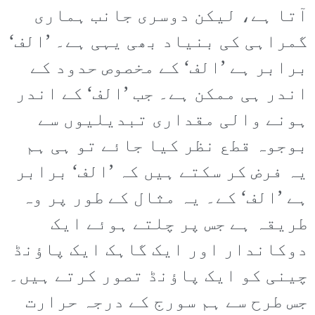
آتا ہے، لیکن دوسری جانب ہماری
گمراہی کی بنیاد بھی یہی ہے۔ ’الف‘
برابر ہے ’الف‘ کے مخصوص حدود کے
اندر ہی ممکن ہے۔ جب ’الف‘ کے اندر
ہونے والی مقداری تبدیلیوں سے
بوجوہ قطع نظر کیا جائے تو ہی ہم
یہ فرض کر سکتے ہیں کہ ’الف‘ برابر
ہے ’الف‘ کے۔ یہ مثال کے طور پر وہ
طریقہ ہے جس پر چلتے ہوئے ایک
دوکاندار اور ایک گاہک ایک پاؤنڈ
چینی کو ایک پاؤنڈ تصور کرتے ہیں۔
جس طرح سے ہم سورج کے درجہ حرارت