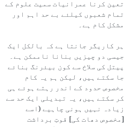
تعین کرنا عمرانیات سمیت علوم کے
تمام شعبوں کیلئے بے حد اہم اور
مشکل کام ہے۔
ہر کاریگر جانتا ہے کہ بالکل ایک
جیسی دو چیزیں بنانا ناممکن ہے۔
پیتل کی سلاخ سے کون بیئرنگ بنائے
جا سکتے ہیں، لیکن ہم یہ کام
مخصوص حدود کے اندر رہتے ہوئے ہی
کر سکتے ہیں، یہ تبدیلی ایک حد سے
زیادہ نہیں ہونی چاہیے (اسے
[مخصوص دھات کی] قوتِ برداشت