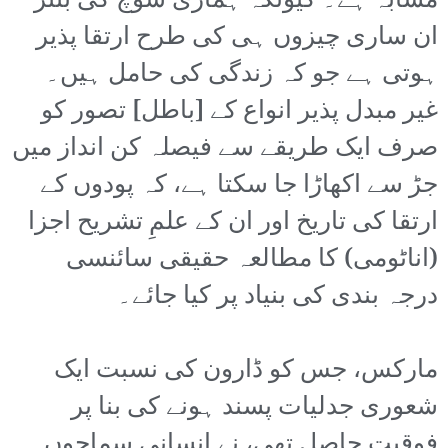
مشابہ ہے۔ کیونکہ ہماری سوچ کی بُنتر
ان ساری چیزوں ہی کی طرح ارتقا پذیر
ہوتی ہے جو کہ زندگی کی حامل ہیں۔
غیر مبدل پذیر انواع کے [باطل] تصور کو
صرف ایک طریقے سے فیصلہ کن انداز میں
جڑ سے اکھاڑا جا سکتا ہے، کہ پودوں کے
ارتقا کی تاریخ اور ان کے علمِ تشریح اجزا
(اناٹومی) کا مطالعہ حقیقی سائنسی
درجہ بندی کی بنیاد پر کیا جائے۔
مارکس، جس کو ڈارون کی نسبت ایک
شعوری جدلیات پسند ہونے کی بنا پر
فوقیت حاصل تھی، نے انسانی سماجوں