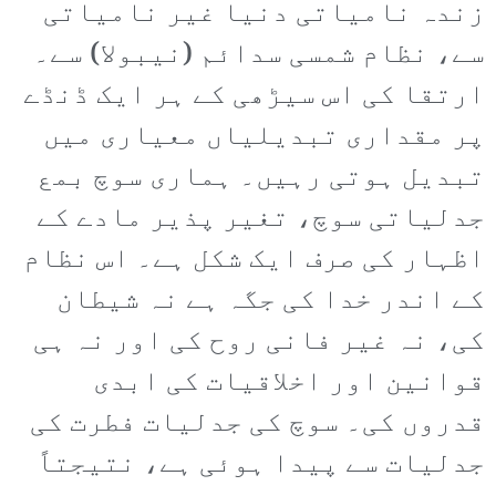
زندہ نامیاتی دنیا غیر نامیاتی
سے، نظام شمسی سدائم (نیبولا) سے۔
ارتقا کی اس سیڑھی کے ہر ایک ڈنڈے
پر مقداری تبدیلیاں معیاری میں
تبدیل ہوتی رہیں۔ ہماری سوچ بمع
جدلیاتی سوچ، تغیر پذیر مادے کے
اظہار کی صرف ایک شکل ہے۔ اس نظام
کے اندر خدا کی جگہ ہے نہ شیطان
کی، نہ غیر فانی روح کی اور نہ ہی
قوانین اور اخلاقیات کی ابدی
قدروں کی۔ سوچ کی جدلیات فطرت کی
جدلیات سے پیدا ہوئی ہے، نتیجتاً