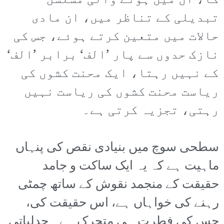
کا، ان میں ہونے والی مسلسل
تبدیلی کے تناظر میں، ان مادی
حالات میں متعین کرتے ہوئے، جس کی
نازک حدوں سے پار ’الف‘ برابر ’الف‘
کے نہیں رہتا، ایک محنت کشوں کی
ریاست محنت کشوں کی ریاست نہیں
رہتی، تجزیہ کرتی ہے۔
سطحی سوچ میں بنیادی نقص کی پنہاں
ماہیت ہے کہ یہ ایک ساکت و جامد
حقیقت کے منجمد نقوش کے ساتھ چمٹی
رہنے کی خواہاں ہے، اس حقیقت کی،
جس کی فطرت ہی متحرک ہے۔ جدلیاتی