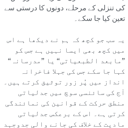
کی تنزلی کے مرحلے، دونوں کا درستی سے
تعین کیا جا سکے۔
یہ سب جو کچھ کہ ہم نے دیکھا ہے اس
میں کچھ بھی ایسا نہیں ہے جس کو
”مابعد الطبعیاتی“ یا ”مدرسانہ“
کہا جا سکے جس کی جہلا فاخرانہ
انداز میں پُر زور توثیق کرتے ہیں۔
آج کی سائنسی سوچ میں جدلیاتی
منطق حرکت کے قوانین کی نمائندگی
کرتی ہے۔ اس کے برعکس جدلیاتی
مادیت کے خلاف کی جانے والی جدوجہد