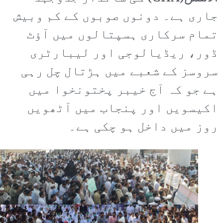
جاری ہے۔ دونوں صوبوں کے کم وبیش
تمام سرکاری ہسپتالوں میں آؤٹ
ڈور، ریڈیالوجی اور لیبارٹری
سروسز کے شعبے میں ہڑتال چل رہی
ہے جو کہ آج خیبر پختونخوا میں
اکیسویں اور پنجاب میں آٹھویں
روز میں داخل ہو چکی ہے۔