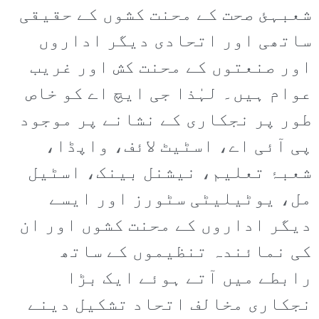
شعبہئ صحت کے محنت کشوں کے حقیقی
ساتھی اور اتحادی دیگر اداروں
اور صنعتوں کے محنت کش اور غریب
عوام ہیں۔ لہٰذا جی ایچ اے کو خاص
طور پر نجکاری کے نشانے پر موجود
پی آئی اے، اسٹیٹ لائف، واپڈا،
شعبۂ تعلیم، نیشنل بینک، اسٹیل
مل، یوٹیلیٹی سٹورز اور ایسے
دیگر اداروں کے محنت کشوں اور ان
کی نمائندہ تنظیموں کے ساتھ
رابطے میں آتے ہوئے ایک بڑا
نجکاری مخالف اتحاد تشکیل دینے