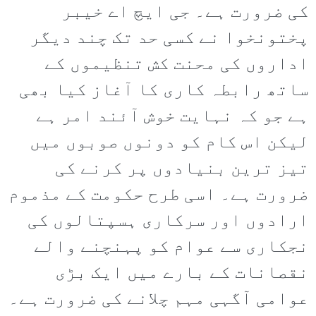
کی ضرورت ہے۔ جی ایچ اے خیبر
پختونخوا نے کسی حد تک چند دیگر
اداروں کی محنت کش تنظیموں کے
ساتھ رابطہ کاری کا آغاز کیا بھی
ہے جو کہ نہایت خوش آئند امر ہے
لیکن اس کام کو دونوں صوبوں میں
تیز ترین بنیادوں پر کرنے کی
ضرورت ہے۔ اسی طرح حکومت کے مذموم
ارادوں اور سرکاری ہسپتالوں کی
نجکاری سے عوام کو پہنچنے والے
نقصانات کے بارے میں ایک بڑی
عوامی آگہی مہم چلانے کی ضرورت ہے۔