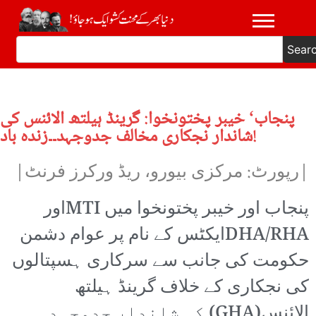
Sear
پنجاب‘ خیبر پختونخوا: گرینڈ ہیلتھ الائنس کی
شاندار نجکاری مخالف جدوجہد۔۔زندہ باد!
|رپورٹ: مرکزی بیورو، ریڈ ورکرز فرنٹ|
پنجاب اور خیبر پختونخوا میں MTIاور
DHA/RHAایکٹس کے نام پر عوام دشمن
حکومت کی جانب سے سرکاری ہسپتالوں
کی نجکاری کے خلاف گرینڈ ہیلتھ
الائنس(GHA) کی شاندار جدوجہد