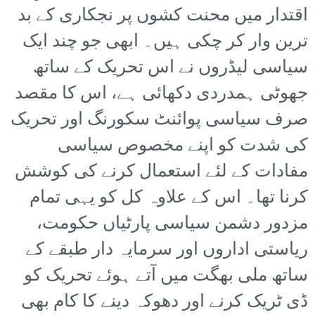
اقتدار میں محنت کشوں پر نجکاری کے بد
ترین وار کر چکی ہیں۔ ابھی جو چند ایک
سیاسی لیڈروں نے اس تحریک کے ساتھ
جھوٹی ہمدردی دکھائی ہے، اس کا مقصد
صرف سیاسی پوائنٹ سکورنگ اور تحریک
کی شدت کو اپنے مخصوص سیاسی
مفادات کے لئے استعمال کرنے کی کوشش
کرنا تھا۔ اس کے علاوہ کل کو یہی تمام
مزدور دشمن سیاسی پارٹیاں حکومت،
ریاستی اداروں اور سرمایہ دار طبقے کے
ساتھ ملی بھگت میں آتے ہوئے تحریک کو
ڈی ٹریک کرنے اور دھوکہ دینے کا کام بھی