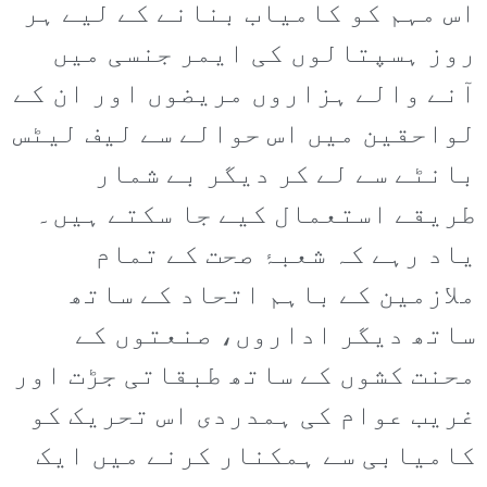
اس مہم کو کامیاب بنانے کے لیے ہر
روز ہسپتالوں کی ایمر جنسی میں
آنے والے ہزاروں مریضوں اور ان کے
لواحقین میں اس حوالے سے لیف لیٹس
بانٹے سے لے کر دیگر بے شمار
طریقے استعمال کیے جا سکتے ہیں۔
یاد رہے کہ شعبۂ صحت کے تمام
ملازمین کے باہم اتحاد کے ساتھ
ساتھ دیگر اداروں، صنعتوں کے
محنت کشوں کے ساتھ طبقاتی جڑت اور
غریب عوام کی ہمدردی اس تحریک کو
کامیابی سے ہمکنار کرنے میں ایک