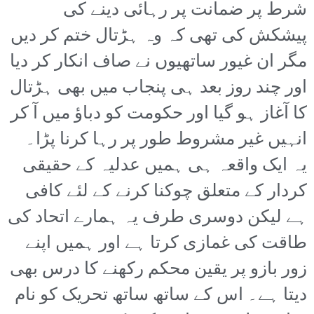
شرط پر ضمانت پر رہائی دینے کی
پیشکش کی تھی کہ وہ ہڑتال ختم کر دیں
مگر ان غیور ساتھیوں نے صاف انکار کر دیا
اور چند روز بعد ہی پنجاب میں بھی ہڑتال
کا آغاز ہو گیا اور حکومت کو دباؤ میں آ کر
انہیں غیر مشروط طور پر رہا کرنا پڑا۔
یہ ایک واقعہ ہی ہمیں عدلیہ کے حقیقی
کردار کے متعلق چوکنا کرنے کے لئے کافی
ہے لیکن دوسری طرف یہ ہمارے اتحاد کی
طاقت کی غمازی کرتا ہے اور ہمیں اپنے
زور بازو پر یقین محکم رکھنے کا درس بھی
دیتا ہے۔ اس کے ساتھ ساتھ تحریک کو نام