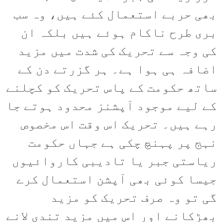
بھی حربے استعمال کئے ہیں، وہ سب
بری طرح ناکام ہوئے ہیں بلکہ ان
کی وجہ سے تحریک کی شدت میں مزید
اضافہ ہی ہوا ہے۔ ہر گزرتے دن کے
ساتھ حکومت کے پاس تحریک کو کچلنے
کے لیے موجود آپشنز محدود ہوتے جا
رہے ہیں۔ تحریک اس وقت اس مخصوص
نہج پر پہنچ چکی ہے جہاں حکومت
ریاستی جبر یا تادیبی کاروائیوں
جیسا کوئی بھی آپشن استعمال کرے
گی تو وہ صرف تحریک کو مزید
بھڑکانے اور اس میں مزید تندی لانے