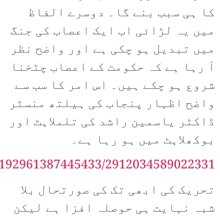
کا ہی سبب بنے گا۔ دوسرے الفاظ
میں یہ لڑائی اب ایک اعصاب کی جنگ
میں تبدیل ہو چکی ہے اور واضح نظر
آ رہا ہے کہ حکومت کے اعصاب چٹخنا
شروع ہو چکے ہیں۔ اس امر کا سب سے
واضح اظہار پنجاب کی ہیلتھ منسٹر
ڈاکٹر یاسمین راشد کی تلملاہٹ اور
بوکھلاہٹ میں ہو رہا ہے۔
.192961387445433/2912034589022331
تحریک کی ابھی تک کی صورتحال بلا
شبہ نہایت ہی حوصلہ افزا ہے لیکن