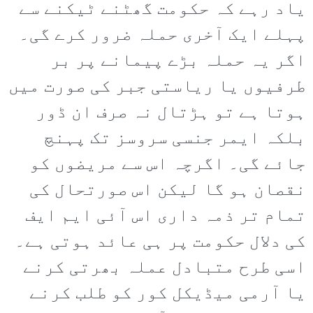
یاد رہے کہ حکومت گھٹنے ٹیکنے سے
پہلے ایک آخری حملہ ضرور کرے گی۔
اگر یہ حملہ بڑے پیمانے پر بر
طرفیوں یا ریاستی جبر کی صورت میں
ہوتا ہے تو ہڑتال نہ صرف ان ڈور
بلکہ ایمر جنسی سروسز تک پہنچ
جائے گی۔ اگرچہ اس سے مریضوں کو
نقصان ہو گا لیکن اس صورتحال کی
تمام تر ذمہ داری اس آئی ایم ایف
کی دلال حکومت پر ہی عائد ہوتی ہے۔
اسی طرح متبادل عملہ بھرتی کرنے
یا آرمی میڈیکل کور کو طلب کرنے