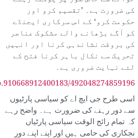
کی ضرورت ہے۔ ’تقسیم کرو اور
حکومت کرو‘ کے اس سرکاری ایجنڈے
کو آگے بڑھانے والے مشکوک عناصر
کی بروقت نشاندہی کرنا اور انہیں
تحریک سے نکال باہر کرنا فتح کے
لئے نہایت ضروری ہے۔
vb.910668912400183/492048274859196
اسی طرح جی ایچ اے کو سیاسی پارٹیوں
سے دور رہنے کی ضرورت ہے۔ واضح رہے
کہ تمام رائج الوقت سیاسی پارٹیاں
نجکاری کی حامی ہیں اور اپنے اپنے دورِ