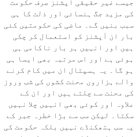
جیسے غیر حقیقی آپشنز صرف حکومت
کی مزید جگ ہنسائی اور ذلت کا ہی
سبب بنیں گے۔ ماضی کی حکومتیں کئی
بار ان آپشنز کو استعمال کر چکی
ہیں اور انہیں ہر بار ناکامی ہی
ہوئی ہے اور اس مرتبہ بھی ایسا ہی
ہو گا۔ یہ ہسپتال ان میں کام کرنے
والے ہزاروں محنت کشوں کی شب وروز
کی محنت سے چلتے ہیں اور ان کے
علاوہ اور کوئی بھی انہیں چلا نہیں
سکتا۔ لیکن سب سے بڑا خطرہ جبر کے
یہ سب ہتھکنڈے نہیں بلکہ حکومت کی