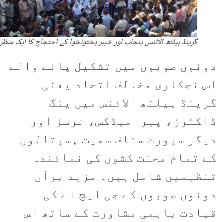
گرینڈ ہیلتھ الائنس پنجاب اور خیبر پختونخوا کے احتجاج کا ایک منظر
دونوں صوبوں میں تشکیل پانے والے
اس نجکاری مخالف اتحاد یعنی
گرینڈ ہیلتھ الائنس میں ینگ
ڈاکٹرز، پیرامیڈکس، نرسز اور
دیگر سپورٹ سٹاف سمیت ہسپتالوں
کے تمام محنت کشوں کی نمائندہ
تنظیمیں شامل ہیں۔ مزید برآں
دونوں صوبوں کے جی ایچ اے کی
قیادت باہمی مشاورت کے ساتھ اس