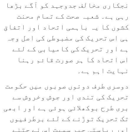
نجکاری مخالف جدوجہد کو آگے بڑھا
رہی ہے۔ شعبہ صحت کے تمام محنت
کشوں کا یہ باہمی اتحاد اور اتفاق
ہی اس تحریک کی مضبوطی کی اصل وجہ
ہے اور تحریک کی کامیابی کے لئے
اس اتحاد کا ہر صورت قائم رہنا
نہایت اہم ہے۔
دوسری طرف دونوں صوبوں میں حکومت
تحریک کی تندی اور جوش وخروش سے
بری طرح بوکھلائی ہوئی ہے اور ابھی
تک تحریک توڑنے کے لئے برطرفیوں
اور ریاستی جبر سمیت اس نے جتنے