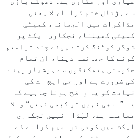
عیاری اور مکاری ہے۔ دھوکے بازی
سے ہڑتال ختم کرانا، لا یعنی
مذاکرات میں الجھانا، کمیٹی
کمیٹی کھیلنا، نجکاری ایکٹ پر
شوگر کوٹنگ کرتے ہوئے چند ترامیم
کرنے کا جھانسا دینا، ان تمام
حکومتی ہتھکنڈوں سے ہوشیار رہنے
کی ضرورت ہے اور جی ایچ اے کی
قیادت کو یہ واضح ہونا چاہیے کہ
یہ ”ابھی نہیں تو کبھی نہیں“ والا
معاملہ ہے، لہٰذا انہیں نجکاری
ایکٹ میں کوئی ترامیم کرانے کے