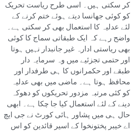
کر سکتی ہیں۔ اسی طرح ریاست تحریک
کو کوئی جھانسا دیتے ہوئے ختم کرنے کے
لئے عدلیہ کا استعمال بھی کر سکتی ہے۔
واضح رہے کہ ایک طبقاتی سماج کا کوئی
بھی ریاستی ادارہ غیر جانبدار نہیں ہوتا
اور حتمی تجزئیے میں وہ سرمایہ دار
طبقے اور حکمرانوں کا ہی طرفدار اور
محافظ ہوتا ہے۔ ماضی میں بھی عدلیہ
کو کئی مرتبہ مزدور تحریکوں کو دھوکہ
دینے کے لئے استعمال کیا جا چکا ہے۔ ابھی
حال ہی میں پشاور ہائی کورٹ نے جی ایچ
اے خیبر پختونخوا کے اسیر قائدین کو اس