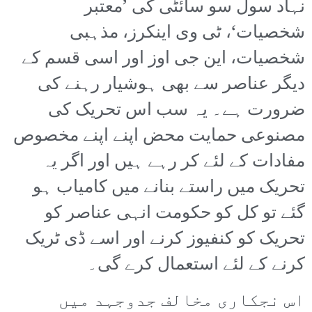
نہاد سول سو سائٹی کی ’معتبر
شخصیات‘، ٹی وی اینکرز، مذہبی
شخصیات، این جی اوز اور اسی قسم کے
دیگر عناصر سے بھی ہوشیار رہنے کی
ضرورت ہے۔ یہ سب اس تحریک کی
مصنوعی حمایت محض اپنے اپنے مخصوص
مفادات کے لئے کر رہے ہیں اور اگر یہ
تحریک میں راستے بنانے میں کامیاب ہو
گئے تو کل کو حکومت انہی عناصر کو
تحریک کو کنفیوز کرنے اور اسے ڈی ٹریک
کرنے کے لئے استعمال کرے گی۔
اس نجکاری مخالف جدوجہد میں