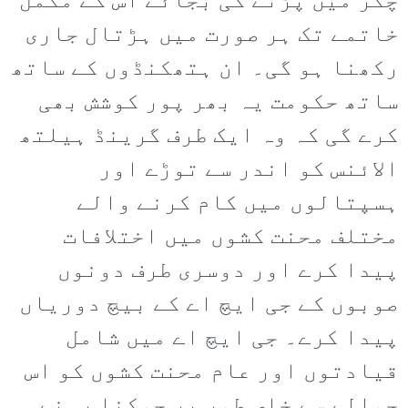
چکر میں پڑنے کی بجائے اس کے مکمل
خاتمے تک ہر صورت میں ہڑتال جاری
رکھنا ہو گی۔ ان ہتھکنڈوں کے ساتھ
ساتھ حکومت یہ بھر پور کوشش بھی
کرے گی کہ وہ ایک طرف گرینڈ ہیلتھ
الائنس کو اندر سے توڑے اور
ہسپتالوں میں کام کرنے والے
مختلف محنت کشوں میں اختلافات
پیدا کرے اور دوسری طرف دونوں
صوبوں کے جی ایچ اے کے بیچ دوریاں
پیدا کرے۔ جی ایچ اے میں شامل
قیادتوں اور عام محنت کشوں کو اس
حوالے سے خاص طور پر چوکنا رہنے