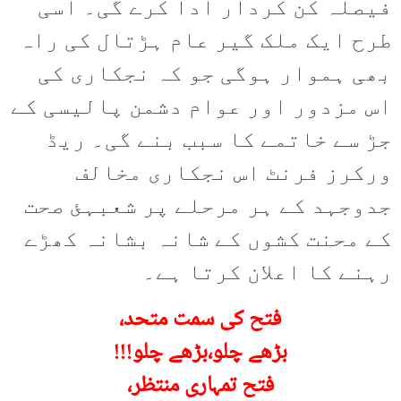
فیصلہ کن کردار ادا کرے گی۔ اسی
طرح ایک ملک گیر عام ہڑتال کی راہ
بھی ہموار ہوگی جو کہ نجکاری کی
اس مزدور اور عوام دشمن پالیسی کے
جڑ سے خاتمے کا سبب بنے گی۔ ریڈ
ورکرز فرنٹ اس نجکاری مخالف
جدوجہد کے ہر مرحلے پر شعبہئ صحت
کے محنت کشوں کے شانہ بشانہ کھڑے
رہنے کا اعلان کرتا ہے۔
فتح کی سمت متحد،
بڑھے چلو،بڑھے چلو!!!
فتح تمہاری منتظر،