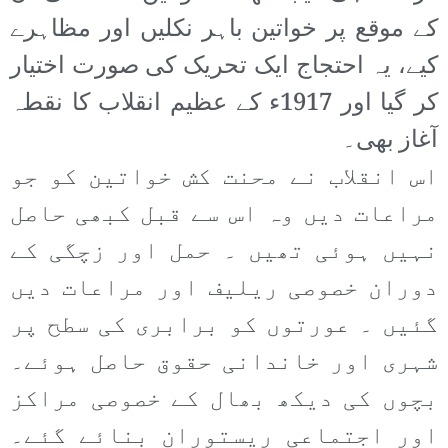
کے موقع پر خواتین باہر نکلیں اور مظاہرے
کیے، یہ احتجاج ایک تحریک کی صورت اختیار
کر گیا اور 1917ء کے عظیم انقلاب کا نقطہ
آغاز بھی۔
اس انقلاب نے محنت کش خواتین کو جو
مراعات دیں وہ اس سے قبل کبھی حاصل
نہیں ہوئی تھیں ۔ حمل اور زچگی کے
دوران خصوصی ریلیف اور مراعات دیں
گئیں ۔ عورتوں کو برابری کی سطح پر
شہری اور خاندانی حقوق حاصل ہوئے۔
بچوں کی دیکھ بھال کے خصوصی مراکز
اور اجتماعی ریستوران بنائے گئے۔