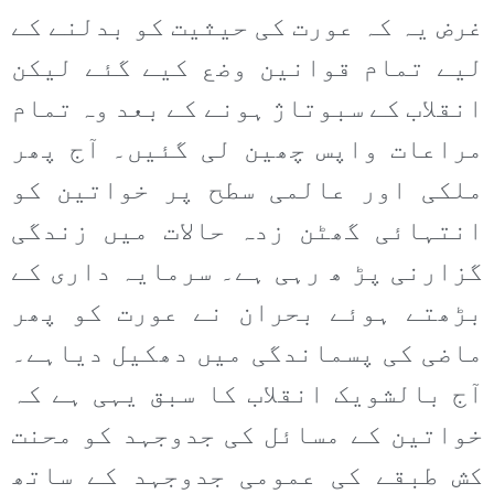
غرض یہ کہ عورت کی حیثیت کو بدلنے کے
لیے تمام قوانین وضع کیے گئے لیکن
انقلاب کے سبوتاژ ہونے کے بعد وہ تمام
مراعات واپس چھین لی گئیں۔ آج پھر
ملکی اور عالمی سطح پر خواتین کو
انتہائی گھٹن زدہ حالات میں زندگی
گزارنی پڑ ھ رہی ہے۔ سرمایہ داری کے
بڑھتے ہوئے بحران نے عورت کو پھر
ماضی کی پسماندگی میں دھکیل دیاہے۔
آج بالشویک انقلاب کا سبق یہی ہے کہ
خواتین کے مسائل کی جدوجہد کو محنت
کش طبقے کی عمومی جدوجہد کے ساتھ