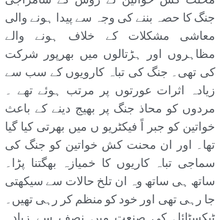
محنت کش خواتین نے روس کے سامراجی
جنگ کا حصہ بننے کی وجہ سے پیدا ہونے والی
معاشی مشکلات کے خلاف ہونے والے
مظاہروں اور ہڑتالوں میں بھرپور شرکت
کی تھی۔ جنگ کی تباہ کارویوں کے سب سے
زیادہ اثرات عورتوں پر مرتب ہوئے تھے ۔
مردوں کو محاذ جنگ پر بھیج دینے کے باعث
خواتین کو جبر اً فیکٹریو ں میں بھرتی کیا گیا
تھا۔ اور ان محنت کش خواتین کو جنگ کی
سماجی تباہ کاریوں کا خمیازہ بھگتنا پڑا۔
ساتھ ہی ساتھ وہ ان تلخ حالات سے سیکھتی
جا رہی تھی اور خود کو منظم کر رہی تھیں۔
ٹیکسٹائل کی صنعت میں نصف سے زیادہ