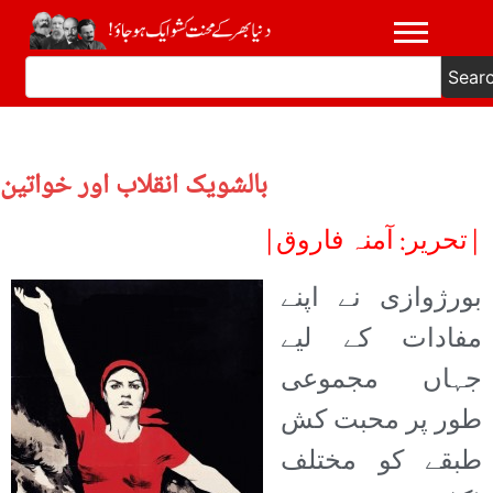
Sear
بالشویک انقلاب اور خواتین
|تحریر: آمنہ فاروق|
بورژوازی نے اپنے
مفادات کے لیے
جہاں مجموعی
طور پر محبت کش
طبقے کو مختلف