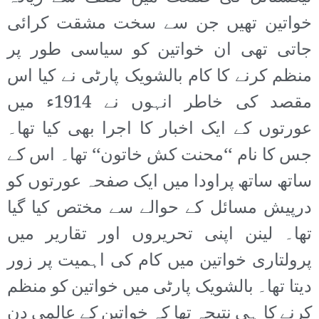
خواتین تھیں جن سے سخت مشقت کرائی
جاتی تھی ان خواتین کو سیاسی طور پر
منظم کرنے کا کام بالشویک پارٹی نے کیا اس
مقصد کی خاطر انہوں نے 1914ء میں
عورتوں کے ایک اخبار کا اجرا بھی کیا تھا۔
جس کا نام ‘‘محنت کش خاتون‘‘ تھا۔ اس کے
ساتھ ساتھ پراودا میں ایک صفحہ عورتوں کو
درپیش مسائل کے حوالے سے مختص کیا گیا
تھا۔ لینن اپنی تحریروں اور تقاریر میں
پرولتاری خواتین میں کام کی اہمیت پر زور
دیتا تھا۔ بالشویک پارٹی میں خواتین کو منظم
کرنے کا ہی نتیجہ تھا کہ خواتین کے عالمی دن