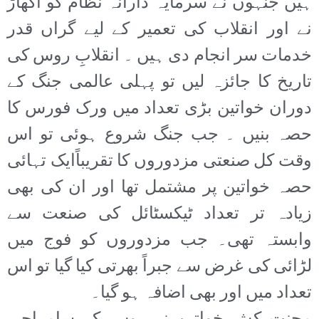
ہیں جنہوں نے سرمایہ دارانہ نظام کو اکھاڑ
نے اور انقلاب کی تعمیر کے لیے گراں قدر
خدمات سر انجام دی ہیں ۔ انقلابِ روس کی
تاریخ کا جائزہ لیں تو پہلی عالمی جنگ کے
دوران خواتین بڑی تعداد میں ورک فورس کا
حصہ بنیں ۔ جب جنگ شروع ہوئی تو اس
وقت کل صنعتی مزدوروں کا تقریباًایک تہائی
حصہ خواتین پر مشتمل تھا اور ان کی بھی
زیادہ تر تعداد ٹیکسٹائل کی صنعت سے
وابستہ تھی۔ جب مزدوروں کو فوج میں
لڑائی کی غرض سے جبراً بھرتی کیا گیا تو اس
تعداد میں اور بھی اضافہ ہو گیا۔