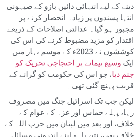
دینے کے لیے انتہائی دائیں بازو کے صیہونی
انتہا پسندوں پر زیادہ انحصار کرنے پر
مجبور ہو گیا۔ عدالتی اصلاحات کے ذریعے
اقتدار کو مزید مضبوط کرنے کی اس کی
کوششوں نے 2023ء کے موسم بہار میں
ایک
وسیع پیمانے پر احتجاجی تحریک کو
جنم دیا
، جو اس کی حکومت کو گرانے کے
قریب پہنچ گئی تھی۔
لیکن جب تک اسرائیل جنگ میں مصروف
رہا، پہلے حماس اور غزہ کے عوام کے
خلاف، اور بعد میں لبنان میں حزب اللہ کے
خلاف بھی، نتن یاہو اپنے اندرونی مسائل