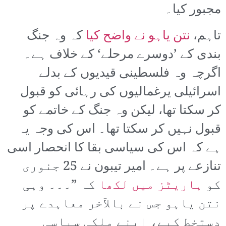
مجبور کیا۔
تاہم،
نتن یاہو نے واضح کیا
کہ وہ جنگ
بندی کے ’دوسرے مرحلے‘ کے خلاف ہے۔
اگرچہ وہ فلسطینی قیدیوں کے بدلے
اسرائیلی یرغمالیوں کی رہائی کو قبول
کر سکتا تھا، لیکن وہ جنگ کے خاتمے کو
قبول نہیں کر سکتا تھا۔ اس کی وجہ یہ
ہے کہ اس کی سیاسی بقا کا انحصار اسی
تنازعے پر ہے۔ امیر تیبون نے 25 جنوری
کو
ہاریٹز میں لکھا
کہ ”۔۔۔ وہی
نتن یاہو جس نے بالآخر معاہدے پر
دستخط کیے، اپنے ملکی سیاسی