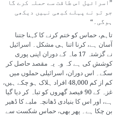
”اسرائیل اس طاقت سے حملہ کرے گا
جو تم نے پہلے کبھی نہیں دیکھی
ہوگی۔“
تاہم، حماس کو ختم کرنے کا کہنا جتنا
آسان ہے، کرنا اتنا ہی مشکل۔ اسرائیل
نے گزشتہ 17 ماہ کے دوران اپنی پوری
کوشش کی ہے کہ وہ یہ مقصد حاصل کر
سکے۔ اس دوران، اسرائیلی حملوں میں
کم از کم 48,000 افراد ہلاک ہو چکے ہیں،
غزہ کے 90 فیصد گھروں کو تباہ کر دیا گیا
ہے، اور اس کا بنیادی ڈھانچہ ملبے کا ڈھیر
بن چکا ہے۔ پھر بھی، حماس شکست سے