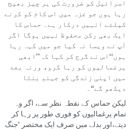
اسرائیل کو ضرورت کی ہر چیز بھیج
رہا ہوں جو غزہ میں اس کام کو کرنے
کیلئے انہیں درکار ہے۔ حماس کا
ایک بھی رکن محفوظ نہیں ہوگا اگر
آپ نے ویسا نہ کیا جو میں کہہ رہا
ہوں‘‘اس نے گرج کر کہا کہ’’ابھی
یرغمالیوں کو رہا کرو، ورنہ بعد
میں اپنی زندگی کو جہنم بنتا
دیکھو گے“۔
لیکن حماس کے نقطہ نظر سے، اگر وہ
تمام یرغمالیوں کو فوری طور پر رہا کر
دیتے،اور بدلے میں صرف ایک مختصر ’جنگ