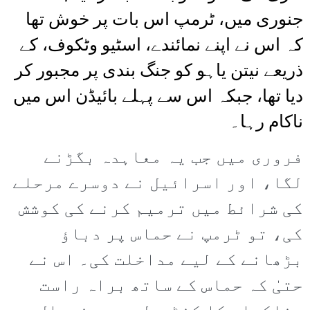
جنوری میں، ٹرمپ اس بات پر خوش تھا
کہ اس نے اپنے نمائندے، اسٹیو وٹکوف، کے
ذریعے نیتن یاہو کو جنگ بندی پر مجبور کر
دیا تھا، جبکہ اس سے پہلے بائیڈن اس میں
ناکام رہا۔
فروری میں جب یہ معاہدہ بگڑنے
لگا، اور اسرائیل نے دوسرے مرحلے
کی شرائط میں ترمیم کرنے کی کوشش
کی، تو ٹرمپ نے حماس پر دباؤ
بڑھانے کے لیے مداخلت کی۔ اس نے
حتیٰ کہ حماس کے ساتھ براہ راست