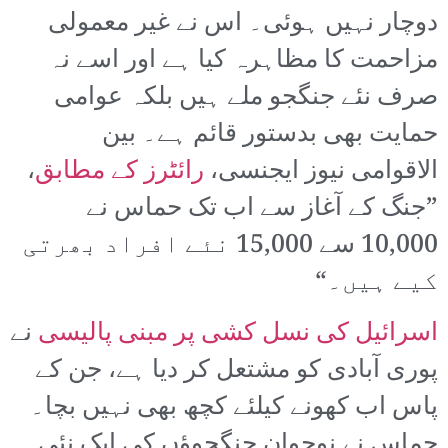
دوچار نہیں ہوئی۔ اس نے غیر معمولی
مزاحمت کا مظاہرہ کیا ہے اور اسے نہ
صرف نئے جنگجو ملے ہیں بلکہ عوامی
حمایت بھی بدستور قائم ہے۔ بین
الاقوامی نیوز ایجنسی،
رائٹرز کے مطابق
،
”جنگ کے آغاز سے اب تک حماس نے
10,000 سے 15,000 نئے افراد بھرتی
کیے ہیں۔“
اسرائیل کی نسل کشی پر مبنی پالیسی
نے
پوری آبادی کو مشتعل کر دیا ہے، جن کے
پاس اب کھونے کیلئے کچھ بھی نہیں بچا۔
حماس نے نوجوان جنگجوؤں کی ایک نئی