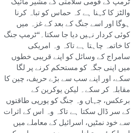
ٹرمپ کے قومی سلامتی کے مشیر مائیک
والٹز کا کہنا ہے کہ حماس کو تباہ کرنا
ہوگا اور اسے جنگ کے بعد کے غزہ میں
کوئی کردار نہیں دیا جا سکتا۔“ٹرمپ جنگ
کا خاتمہ چاہتا ہے تاکہ وہ امریکی
سامراج کے وسائل کو اپنے قریبی خطوں
میں اپنی جگہ کو مستحکم کرنے پر لگا
سکے، اور اپنے سب سے بڑے حریف، چین کا
مقابلہ کر سکے۔ لیکن یوکرین کے
برعکس، جہاں وہ جنگ کو یورپی طاقتوں
کے سر ڈال سکتا ہے تاکہ وہ اس کے اثرات
سے خود نمٹیں، اسرائیل کے معاملے میں