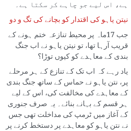
ہے، اس لیے جو چاہے کر سکتا ہے۔
نیتن یاہو کی اقتدار کو بچانے کی تگ و دو
جب 17ماہ پر محیط تنازعہ ختم ہونے کے
قریب آرہا تھا، تو نیتن یاہو نے اب جنگ
بندی کے معاہدے کو کیوں توڑا؟
یاد رہے کہ اب تک کے تنازع کے ہر مرحلے
پر، نتن یاہو نے حماس کے ساتھ جنگ بندی
کے معاہدے کی مخالفت کی، اس کے لیے
ہر قسم کے بہانے بنائے۔ یہ صرف جنوری
کے آغاز میں ٹرمپ کی مداخلت تھی جس
نے نتن یاہو کو معاہدے پر دستخط کرنے پر