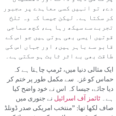
دے، تو انہیں کسی معاہدے پر مجبور
کر سکتا ہے۔ لیکن جیسا کہ وہ تلخ
تجربے سے سیکھ رہا ہے، کچھ سماجی
قوتیں ایسی بھی ہوتی ہیں جو اس کے
قابو سے باہر ہیں، اور جہاں اس کی
طاقت بھی بے اثر ثابت ہو سکتی ہے۔
ایک مثالی دنیا میں، ٹرمپ چاہتا ہے کہ
حماس کو غزہ سے مکمل طور پر ختم کر
دیا جائے، جیسا کہ اس نے خود واضح کیا
ہے۔
ٹائمز آف اسرائیل
نے جنوری میں
صاف لکھا تھا: ”منتخب امریکی صدر ڈونلڈ