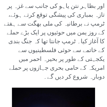
اور بظاہر نتن یاہو کی جانب سے غزہ پر
تازہ بمباری کی پیشگی توقع کرتے ہوئے،
ٹرمپ نے برطانیہ کی ملی بھگت سے ہفتے
کے روز یمن میں حوثیوں پر ایک بڑے حملے
کا آغاز کیا۔ ٹرمپ جانتا تھا کہ جنگ بندی
کے خاتمے سے حوثی فلسطینیوں سے
یکجہتی کے طور پر بحیرہ احمر میں
امریکہ کے حامی بحری جہازوں پر حملے
دوبارہ شروع کر دیں گے۔