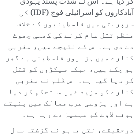
کر دیا ہے۔ اس نے شدت پسند یہودی
آبادکاروں کو اسرائیلی فوج (IDF) کی
سرپرستی میں فلسطینیوں کے خلاف
منظم قتل عام کرنے کی کھلی چھوٹ
دے دی ہے۔اس کے نتیجے میں، مغربی
کنارے میں ہزاروں فلسطینی بے گھر
ہو چکے ہیں، جبکہ سیکڑوں کو قتل
کر دیا گیا ہے۔ اس ظلم نے مغربی
کنارے کو مزید غیر مستحکم کر دیا
ہے اور پڑوسی عرب ممالک میں پنپتے
ہوئے لاوے کو مہمیز دے رہا ہے۔
درحقیقت، نتن یاہو نے گزشتہ سال