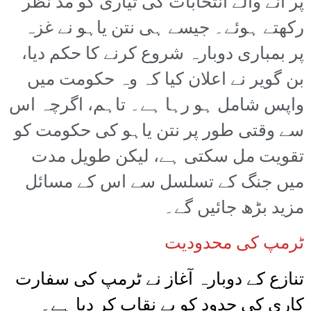
پر آنے والے انتخابات کی تیاری کو مد نظر
رکھتے ہوئے۔ جیسے ہی نتن یاہو نے غزہ
پر بمباری دوبارہ شروع کرنے کا حکم دیا،
بن گویر نے اعلان کیا کہ وہ حکومت میں
واپس شامل ہو رہا ہے۔ تاہم، اگرچہ اس
سے وقتی طور پر نتن یاہو کی حکومت کو
تقویت مل سکتی ہے، لیکن طویل مدت
میں جنگ کے تسلسل سے اس کے مسائل
مزید بڑھ جائیں گے۔
ٹرمپ کی محدودیت
تنازع کے دوبارہ آغاز نے ٹرمپ کی سفارت
کاری کی حدود کو بے نقاب کر دیا ہے۔