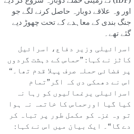
(IDF) نے زمینی حملے دوبارہ شروع کر دیے
اور وہ علاقے دوبارہ حاصل کرنے لگے جو
جنگ بندی کے معاہدے کے تحت چھوڑ دیے
گئے تھے۔
اسرائیلی وزیر دفاع، اسرائیل
کاٹز نے کہا: ”حماس کے دہشت گردوں
پر فضائی حملہ صرف پہلا قدم تھا۔“
اس نے دھمکی دی کہ اگر”تمام
اسرائیلی یرغمالیوں کو رہا نہ
کیا گیا اورحماس کا خاتمہ نہ ہوا
تو وہ غزہ کو مکمل طور پر تباہ کر
دے گا“۔ ایک بیان میں اس نے کہا: