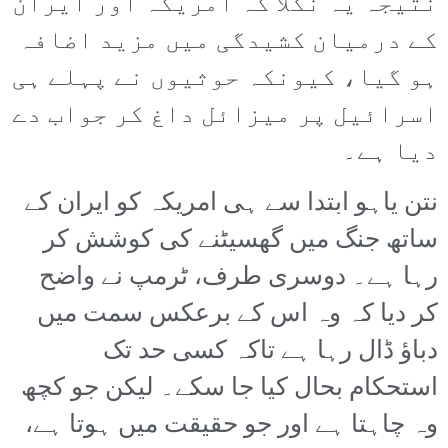
نتیجہ یہ نکلا کہ امریکہ اور ایران
کے درمیان کشیدگی میں مزید اضافہ
ہو گیا، کیونکہ حوثیوں نے پہلے ہی
اسرائیل پر میزائل داغ کر جواب دے
دیا ہے۔
نتن یاہو ابتدا سے ہی امریکہ کو ایران کے
ساتھ جنگ میں گھسیٹنے کی کوشش کر
رہا ہے۔ دوسری طرف، ٹرمپ نے واضح
کر دیا کہ وہ اس کے برعکس سمت میں
دباؤ ڈال رہا ہے تاکہ کسی حد تک
استحکام بحال کیا جا سکے۔ لیکن جو کچھ
وہ چاہتا ہے اور جو حقیقت میں ہوتا ہے،