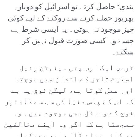
بندی‘ حاصل کرتے تو اسرائیل کو دوبارہ
بھرپور حملے کرنے سے روکنے کے لیے کوئی
چیز موجود نہ ہوتی۔ یہ ایسی شرط ہے
جسے وہ کسی صورت قبول نہیں کر
سکتے۔
ٹرمپ ایک ارب پتی مینہٹن رئیل
اسٹیٹ تاجر کے انداز میں سوچتا
اور عمل کرتا ہے، لیکن فرق یہ ہے
کہ اس کے پاس دنیا کی سب سے طاقتور
فوج کے وسائل بھی موجود ہیں۔ وہ
سمجھتا ہے کہ اگر وہ اپنے مخالفین
پر کافی دباؤ ڈالے اور دھمکیاں