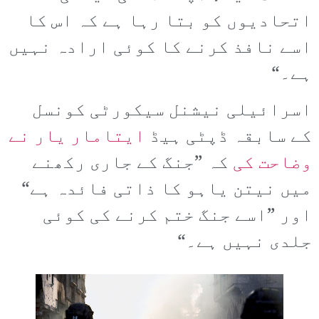
اتحادیوں کو بتا رہا ہے کہ اس کا
اسے نافذ کرنے کا کوئی ارادہ نہیں
ہے۔“
اسرائیلی نیشنل سیکورٹی کونسل
کے سابقہ ڈپٹی ہیڈ
ایتامار یار نے
وضاحت کی
کہ ”جنگ کے جاری رکھنے
میں نیتن یاہو کا ذاتی فائدہ ہے“
اور ”اسے جنگ ختم کرنے کی کوئی
جلدی نہیں ہے۔“