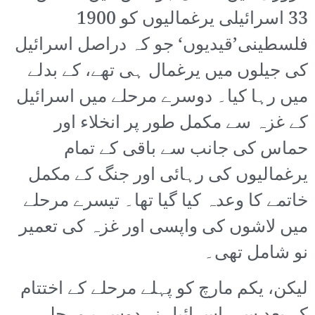
33 اسرائیلی یرغمالیوں کو 1900
فلسطینی’قیدیوں‘ جو کہ دراصل اسرائیل
کی جیلوں میں یرغمال ہی تھے، کے بدلے
میں رہا کیا۔ دوسرے مرحلے میں اسرائیل
کے غزہ سے مکمل طور پر انخلاء اور
حماس کی جانب سے باقی کے تمام
یرغمالیوں کی رہائی اور جنگ کے مکمل
خاتمے کا وعدہ کیا گیا تھا۔ تیسرے مرحلے
میں لاشوں کی واپسی اور غزہ کی تعمیر
نو شامل تھی۔
لیکن، یکم مارچ کو پہلے مرحلے کے اختتام