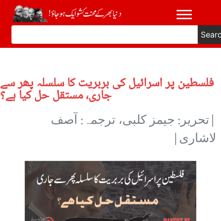
Sear
فلسطین پر اسرائیل کی بربریت کا سلسلہ پھر سے
جاری، مستقل حل کیا ہے؟
|تحریر: جیمز کلبی، ترجمہ: آصف
لاشاری|