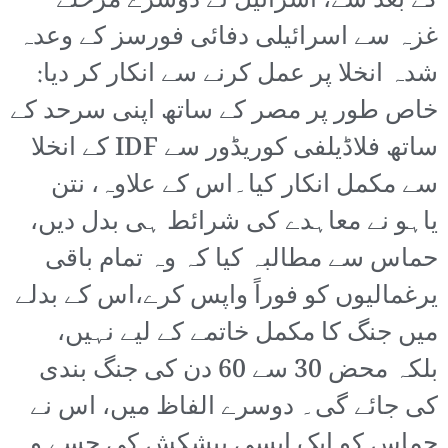
کے بعد سے، اسرائیل نے دوسرے مرحلے
غزہ سے اسرائیلی دفائی فورسز کے وعدہ
شدہ انخلا پر عمل کرنے سے انکار کر دیا:
خاص طور پر مصر کے ساتھ اپنی سرحد کے
ساتھ فلاڈیلفی کوریڈور سے IDF کے انخلا
سے مکمل انکار کیا۔اس کے علاوہ، نتن
یاہو نے معاہدے کی شرائط ہی بدل دیں،
حماس سے مطالبہ کیا کہ وہ تمام باقی
یرغمالیوں کو فوراً واپس کرے،اس کے بدلے
میں جنگ کا مکمل خاتمے کے لیے نہیں،
بلکہ محض 30 سے 60 دن کی جنگ بندی
کی جائے گی۔ دوسرے الفاظ میں، اس نے
حماس کو ایک ایسی پیشکش کی جسے وہ