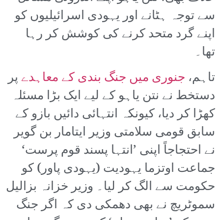
سے توجہ ہٹانے اور یہودی اسرائیلیوں کو
اپنے گرد متحد کرنے کی کوشش کر رہا
تھا۔
تاہم،
جنوری میں جنگ بندی کے معاہدے
پر
دستخط نے نتن یاہو کے لیے ایک بڑا مسئلہ
کھڑا کر دیا، کیونکہ انتہائی دائیں بازو کے
سابق قومی سلامتی وزیر ایتامار بن گویر
نے احتجاجاً اپنی ’انتہا پسند قوم پرست‘
جماعت اوتزما یہودیت (یہودی پاور) کو
حکومت سے الگ کر لیا۔ وزیر خزانہ بزالیل
سموٹریچ نے بھی دھمکی دی کہ اگر جنگ