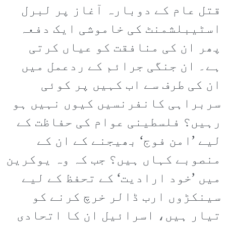
قتل عام کے دوبارہ آغاز پر لبرل
اسٹیبلشمنٹ کی خاموشی ایک دفعہ
پھر ان کی منافقت کو عیاں کرتی
ہے۔ ان جنگی جرائم کے ردعمل میں
ان کی طرف سے اب کہیں پر کوئی
سربراہی کانفرنسیں کیوں نہیں ہو
رہیں؟ فلسطینی عوام کی حفاظت کے
لیے ’امن فوج‘ بھیجنے کے ان کے
منصوبے کہاں ہیں؟ جب کہ وہ یوکرین
میں ’خود ارادیت‘ کے تحفظ کے لیے
سینکڑوں ارب ڈالر خرچ کرنے کو
تیار ہیں، اسرائیل ان کا اتحادی