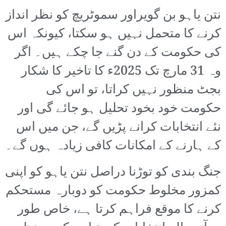
نتن یاہو بن گویراور سموٹریچ کو نظر انداز
کرنے کا متحمل نہیں ہو سکتا، کیونکہ اس
کی حکومت کے دن گنے جا چکے ہیں۔ اگر
وہ 31 مارچ تک 2025ء کا تاخیر کا شکار
بجٹ منظور نہیں کراتا، تو اس کی
حکومت خود بخود تحلیل ہو جائے گی اور
نئے انتخابات کرانے پڑیں گے، جن میں اس
کے ہارنے کے امکانات کافی زیادہ ہوں گے۔
جنگ بندی کو توڑنا دراصل نتن یاہو کو اپنی
کمزور مخلوط حکومت کو دوبارہ مستحکم
کرنے کا موقع فراہم کرتا ہے، خاص طور