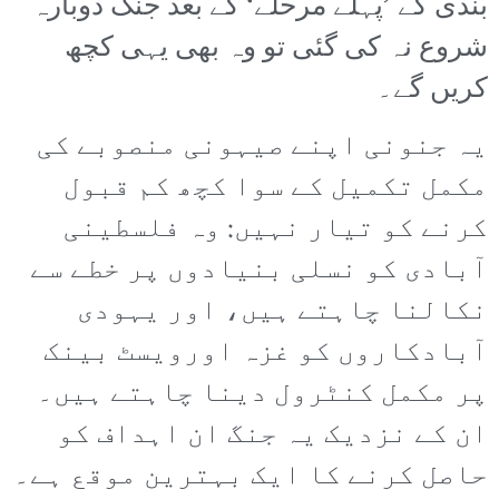
بندی کے ’پہلے مرحلے‘ کے بعد جنگ دوبارہ
شروع نہ کی گئی تو وہ بھی یہی کچھ
کریں گے۔
یہ جنونی اپنے صیہونی منصوبے کی
مکمل تکمیل کے سوا کچھ کم قبول
کرنے کو تیار نہیں: وہ فلسطینی
آبادی کو نسلی بنیادوں پر خطے سے
نکالنا چاہتے ہیں، اور یہودی
آبادکاروں کو غزہ اورویسٹ بینک
پر مکمل کنٹرول دینا چاہتے ہیں۔
ان کے نزدیک یہ جنگ ان اہداف کو
حاصل کرنے کا ایک بہترین موقع ہے۔