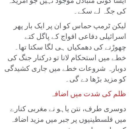
ایسا کوئی متبادل موجود نہیں جو امریکہ
کی جگہ لے سکے۔
لیکن ٹرمپ حماس کو ان پر ایک بار پھر
اسرائیلی دفاعی افواج کے پاگل کتے
چھوڑنے کی دھمکیاں ہی لگا سکتا تھا۔
خطے میں استحکام لانا تو درکنار جنگ کی
دوبارہ شروعات خطے میں جاری کشیدگی
کو مزید بڑھا دے گی۔
ظلم کی شدت میں اضافہ
دوسری طرف، نتن یاہو نے مغربی کنارے
میں فلسطینیوں پر جبر میں مزید اضافہ