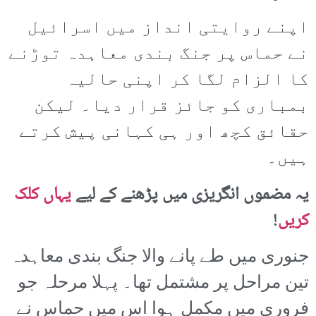
اپنے روایتی انداز میں اسرائیل
نے حماس پر جنگ بندی معاہدہ توڑنے
کا الزام لگا کر اپنی حالیہ
بمباری کو جائز قرار دیا۔ لیکن
حقائق کچھ اور ہی کہانی پیش کرتے
ہیں۔
یہ مضموں انگریزی میں پڑھنے کے لیے
یہاں کلک
کریں
!
جنوری میں طے پانے والا جنگ بندی معاہدہ
تین مراحل پر مشتمل تھا۔ پہلا مرحلہ جو
فروری میں مکمل ہوا اس میں حماس نے