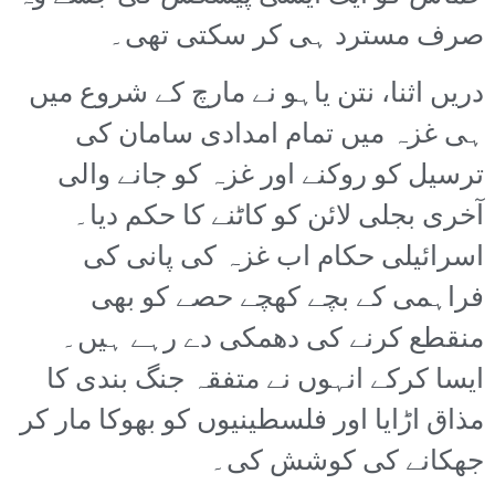
صرف مسترد ہی کر سکتی تھی۔
دریں اثنا، نتن یاہو نے مارچ کے شروع میں
ہی غزہ میں تمام امدادی سامان کی
ترسیل کو روکنے اور غزہ کو جانے والی
آخری بجلی لائن کو کاٹنے کا حکم دیا۔
اسرائیلی حکام اب غزہ کی پانی کی
فراہمی کے بچے کھچے حصے کو بھی
منقطع کرنے کی دھمکی دے رہے ہیں۔
ایسا کرکے انہوں نے متفقہ جنگ بندی کا
مذاق اڑایا اور فلسطینیوں کو بھوکا مار کر
جھکانے کی کوشش کی۔