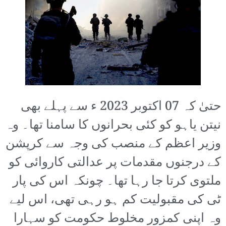
حتیٰ کہ 07 اکتوبر 2023 ء سے پہلے بھی
نیتن یاہو کو کئی بحرانوں کا سامنا تھا۔ وہ
وزیر اعظم کے منصب کی وجہ سے کرپشن
کے درجنوں مقدمات پر عدالتی کاروائی کو
ملتوی کرتا جا رہا تھا۔ چونکہ اس کی پار
ٹی کی مقبولیت کم ہو رہی تھی، اس لیے
وہ اپنی کمزور مخلوط حکومت کو سہارا