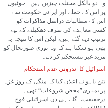
وہ دو بالکل مختلف چیزیں ہیں۔ حوثیوں
پر اس کے حملے اور ایرانی حکومت سے
اس کے مطالبات دراصل مذاکرات کو
کسی معاہدے کی طرف دھکیلنے کے لیے
ترتیب دیے گئے ہیں، لیکن اس کا نتیجہ یہ
بھی ہو سکتا ہے کہ وہ پوری صورتحال کو
مزید غیر مستحکم کر دے۔
اسرائیل کا اندرونی عدم استحکام
نتن یاہو نے اعلان کیا کہ منگل کے روز غزہ
پر بمباری”محض شروعات“ تھی۔
درحقیقت، اگلے ہی دن اسرائیلی فوج