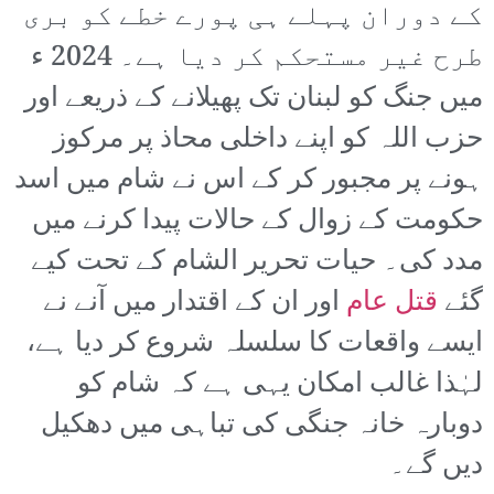
کے دوران پہلے ہی پورے خطے کو بری
طرح غیر مستحکم کر دیا ہے۔ 2024 ء
میں جنگ کو لبنان تک پھیلانے کے ذریعے اور
حزب اللہ کو اپنے داخلی محاذ پر مرکوز
ہونے پر مجبور کر کے اس نے شام میں اسد
حکومت کے زوال کے حالات پیدا کرنے میں
مدد کی۔ حیات تحریر الشام کے تحت کیے
گئے
قتل عام
اور ان کے اقتدار میں آنے نے
ایسے واقعات کا سلسلہ شروع کر دیا ہے،
لہٰذا غالب امکان یہی ہے کہ شام کو
دوبارہ خانہ جنگی کی تباہی میں دھکیل
دیں گے۔