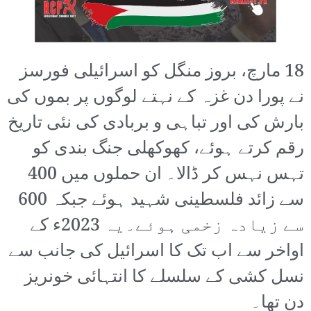
18 مارچ، بروز منگل کو اسرائیلی فورسز
نے پورا دن غزہ کے نہتے لوگوں پر بموں کی
بارش کی اور تباہی و بربادی کی نئی تاریخ
رقم کرتے ہوئے، کھوکھلی جنگ بندی کو
تہس نہس کر ڈالا۔ ان حملوں میں 400
سے زائد فلسطینی شہید ہوئے جبکہ 600
سے زیادہ زخمی ہوئے۔یہ 2023ء کے
اواخر سے اب تک کا اسرائیل کی جانب سے
نسل کشی کے سلسلے کا انتہائی خونریز
دن تھا۔