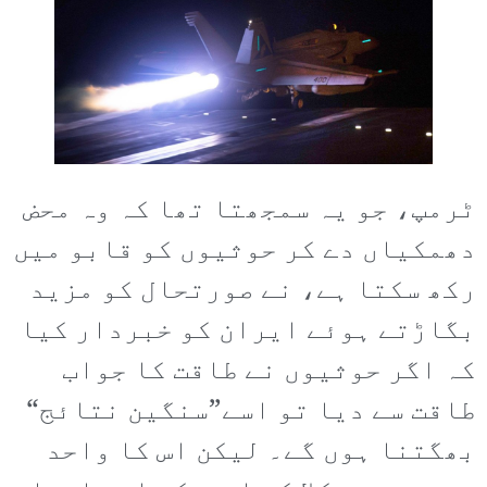
ٹرمپ، جو یہ سمجھتا تھا کہ وہ محض
دھمکیاں دے کر حوثیوں کو قابو میں
رکھ سکتا ہے، نے صورتحال کو مزید
بگاڑتے ہوئے ایران کو خبردار کیا
کہ اگر حوثیوں نے طاقت کا جواب
طاقت سے دیا تو اسے”سنگین نتائج“
بھگتنا ہوں گے۔ لیکن اس کا واحد