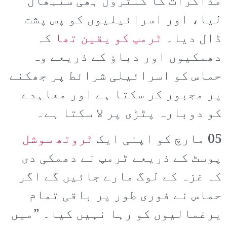
مذاکرات کا کنٹرول بھی سنبھال
لیا، اور اسرائیلیوں کو پس پشت
ڈال دیا۔
ٹرمپ کو یقین تھا
کہ
دھمکیوں اور دباؤ کے ذریعے وہ
حماس کو اسرائیلی شرائط پر جھکنے
پر مجبور کر سکتا ہے اور معاہدے
کو دوبارہ پٹڑی پر لا سکتا ہے۔
05 مارچ کو اپنی ایک
ٹروتھ سوشل
پوسٹ کے ذریعے ٹرمپ نے دھمکی دی
کہ غزہ کے لوگ مارے جائیں گے اگر
حماس نے فوری طور پر باقی تمام
یرغمالیوں کو رہا نہیں کیا۔ ”میں