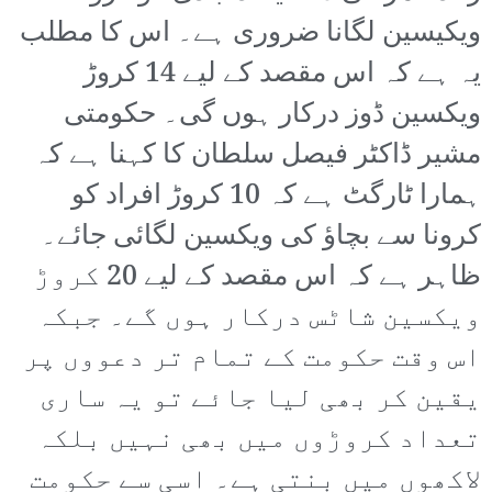
ویکیسین لگانا ضروری ہے۔ اس کا مطلب
یہ ہے کہ اس مقصد کے لیے 14 کروڑ
ویکسین ڈوز درکار ہوں گی۔ حکومتی
مشیر ڈاکٹر فیصل سلطان کا کہنا ہے کہ
ہمارا ٹارگٹ ہے کہ 10 کروڑ افراد کو
کرونا سے بچاؤ کی ویکسین لگائی جائے۔
ظاہر ہے کہ اس مقصد کے لیے 20 کروڑ
ویکسین شاٹس درکار ہوں گے۔ جبکہ
اس وقت حکومت کے تمام تر دعووں پر
یقین کر بھی لیا جائے تو یہ ساری
تعداد کروڑوں میں بھی نہیں بلکہ
لاکھوں میں بنتی ہے۔ اسی سے حکومت