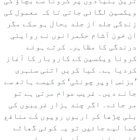
ترین بنیادوں پر کرونا سے بچاؤ کی
ویکسین لگائی جاتی تا کہ معمول کی
زندگی جلد از جلد بحال ہو سکے مگر
ان خون آشام حکمرانوں نے روایتی
درندگی کا مظاہرہ کرتے ہوئے
کرونا ویکسین کے کاروبار کا آغاز
کردیا ہے۔ کیا کریں اتنی سنہری
’بزنس اوپر چونٹی‘ کو کیسے ہاتھ سے
جانے دیں۔ غریب عوام مرتی ہے تو
مر جائے۔ اگر چند ہزار غریبوں کی
بلی چڑھا کر اربوں روپوں کے منافع
کما لیے جائیں تو یہ کوئی گھاٹے