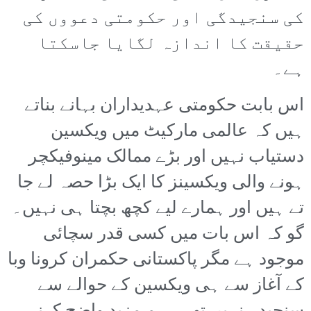
کی سنجیدگی اور حکومتی دعووں کی
حقیقت کا اندازہ لگایا جاسکتا
ہے۔
اس بابت حکومتی عہدیداران بہانے بناتے
ہیں کہ عالمی مارکیٹ میں ویکسین
دستیاب نہیں اور بڑے ممالک مینوفیکچر
ہونے والی ویکسینز کا ایک بڑا حصہ لے جا
تے ہیں اور ہمارے لیے کچھ بچتا ہی نہیں۔
گو کہ اس بات میں کسی قدر سچائی
موجود ہے مگر پاکستانی حکمران کرونا وبا
کے آغاز سے ہی ویکسین کے حوالے سے