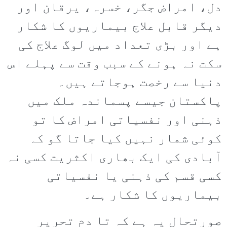
دل، امراض جگر، خسرہ، یرقان اور
دیگر قابل علاج بیماریوں کا شکار
ہے اور بڑی تعداد میں لوگ علاج کی
سکت نہ ہونے کے سبب وقت سے پہلے اس
دنیا سے رخصت ہوجاتے ہیں۔
پاکستان جیسے پسماندہ ملک میں
ذہنی اور نفسیاتی امراض کا تو
کوئی شمار نہیں کیا جاتا گو کہ
آبادی کی ایک بھاری اکثریت کسی نہ
کسی قسم کی ذہنی یا نفسیاتی
بیماریوں کا شکار ہے۔
صورتحال یہ ہے کہ تا دم تحریر