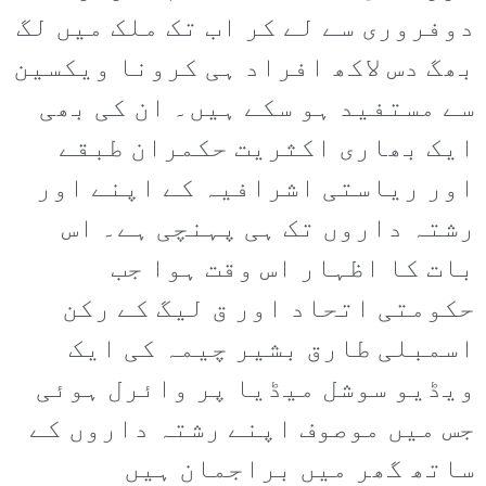
دوفروری سے لے کر اب تک ملک میں لگ
بھگ دس لاکھ افراد ہی کرونا ویکسین
سے مستفید ہو سکے ہیں۔ ان کی بھی
ایک بھاری اکثریت حکمران طبقے
اور ریاستی اشرافیہ کے اپنے اور
رشتہ داروں تک ہی پہنچی ہے۔ اس
بات کا اظہار اس وقت ہوا جب
حکومتی اتحاد اور ق لیگ کے رکن
اسمبلی طارق بشیر چیمہ کی ایک
ویڈیو سوشل میڈیا پر وائرل ہوئی
جس میں موصوف اپنے رشتہ داروں کے
ساتھ گھر میں براجمان ہیں