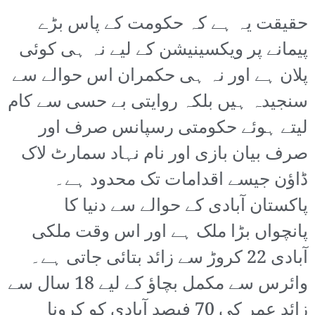
حقیقت یہ ہے کہ حکومت کے پاس بڑے
پیمانے پر ویکسینیشن کے لیے نہ ہی کوئی
پلان ہے اور نہ ہی حکمران اس حوالے سے
سنجیدہ ہیں بلکہ روایتی بے حسی سے کام
لیتے ہوئے حکومتی رسپانس صرف اور
صرف بیان بازی اور نام نہاد سمارٹ لاک
ڈاؤن جیسے اقدامات تک محدود ہے۔
پاکستان آبادی کے حوالے سے دنیا کا
پانچواں بڑا ملک ہے اور اس وقت ملکی
آبادی 22 کروڑ سے زائد بتائی جاتی ہے۔
وائرس سے مکمل بچاؤ کے لیے 18 سال سے
زائد عمر کی 70 فیصد آبادی کو کرونا