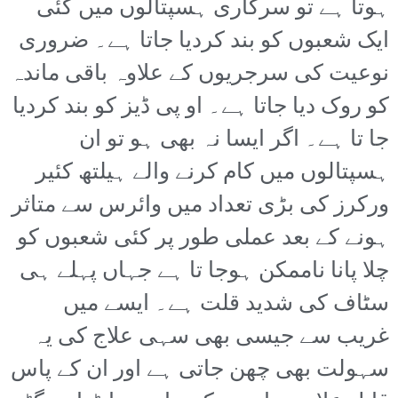
ہوتا ہے تو سرکاری ہسپتالوں میں کئی
ایک شعبوں کو بند کردیا جاتا ہے۔ ضروری
نوعیت کی سرجریوں کے علاوہ باقی ماندہ
کو روک دیا جاتا ہے۔ او پی ڈیز کو بند کردیا
جا تا ہے۔ اگر ایسا نہ بھی ہو تو ان
ہسپتالوں میں کام کرنے والے ہیلتھ کئیر
ورکرز کی بڑی تعداد میں وائرس سے متاثر
ہونے کے بعد عملی طور پر کئی شعبوں کو
چلا پانا ناممکن ہوجا تا ہے جہاں پہلے ہی
سٹاف کی شدید قلت ہے۔ ایسے میں
غریب سے جیسی بھی سہی علاج کی یہ
سہولت بھی چھن جاتی ہے اور ان کے پاس