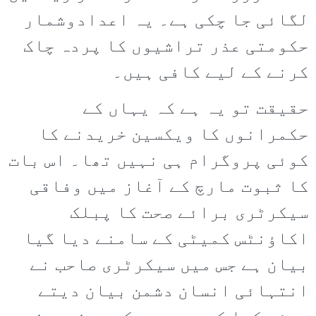
لگائی جا چکی ہے۔ یہ اعدادوشمار
حکومتی عذر تراشیوں کا پردہ چاک
کرنے کے لیے کافی ہیں۔
حقیقت تو یہ ہے کہ یہاں کے
حکمرانوں کا ویکسین خریدنے کا
کوئی پروگرام ہی نہیں تھا۔ اس بات
کا ثبوت مارچ کے آغاز میں وفاقی
سیکرٹری برائے صحت کا پبلک
اکاؤنٹس کمیٹی کے سامنے دیا گیا
بیان ہے جس میں سیکرٹری صاحب نے
انتہائی انسان دشمن بیان دیتے