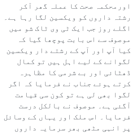
اورمحکمہ صحت کا عملہ گھر آکر
رشتہ داروں کو ویکسین لگا رہا ہے۔
اگلے روز جب ایک ٹی وی ٹاک شو میں
موصوف سے اس بابت پوچھا گیا کہ
کیا آپ اور آپ کے رشتے دار ویکسین
لگوانے کے لیے اہل ہیں تو کمال
ڈھٹائی اور بے شرمی کا مظاہرہ
کرتے ہوئے جناب نے فرمایا کہ اگر
لگوا بھی لی ہے تو کون سی قیامت
آگئی ہے۔ موصوف نے بالکل درست
فرمایا۔ اس ملک اور یہاں کے وسائل
پر انہی مٹھی بھر سرمایہ داروں