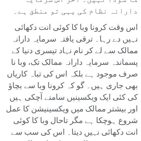
کا سودا نہیں۔ آخر اس سرمایہ
دارانہ نظام کی یہی تو منطق ہے۔
اس وقت کرونا وبا کا کوئی انت دکھائی
نہیں دے رہا۔ ترقی یافتہ سرمایہ دارانہ
ممالک سے لے کر نام نہاد تیسری دنیا کے
پسماندہ سرمایہ دارانہ ممالک تک، وبا نا
صرف موجود ہے بلکہ اس کی تباہ کاریاں
بھی جاری ہیں۔ گو کہ کرونا وبا سے بچاؤ
کی کئی ایک ویکسینیں سامنے آچکی ہیں
اور بیشتر ممالک میں ویکسینیشن کا عمل
شروع ہوچکا ہے مگر تاحال وبا کا کوئی
انت دکھائی نہیں دیتا۔ اس کی سب سے