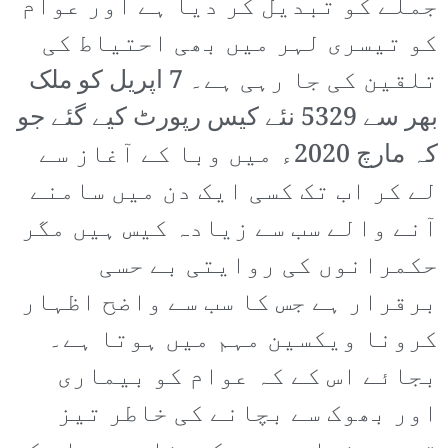
جملے کو تبدیل کر دیا ہے اور عوام
کو تیسری لہر میں بھی احتیاط کی
تلقین کی جا رہی ہے۔ 7 اپریل کو ملک
بھر سے 5329 نئے کیس رپورٹ کیے گئے جو
کہ مارچ 2020ء میں وبا کے آغاز سے
لے کر اب تک کسی ایک دن میں سامنے
آنے والے سب سے زیادہ کیس ہیں مگر
حکمرانوں کی روایتی بے حسی
برقرار ہے جس کا سب سے واضح اظہار
کرونا ویکسین مہم میں ہوتا ہے۔
بجائے اس کے کہ عوام کو بیماری
اور بھوک سے بچانے کی خاطر تیز