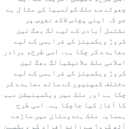
چھوٹے سے ملک کولمبیا کی مثا ل ہے
جو کہ اپنی پچاس لاکھ نفوس پر
مشتمل آبادی کے لیے لگ بھگ تین
کروڑ ویکسینز کی فراہمی کے لیے
معاہدے کر چکا ہے۔ اسی طرح، برادر
اسلامی ملک ملائیشیالگ بھگ تین
کروڑ ویکسینز کی فراہمی کے لیے
مختلف کمپنیوں کے ساتھ معاہدے کر
چکا ہے اور ملک میں ویکسینیشن مہم
کا آغاز کیا جاچکا ہے۔ اسی طرح
ہمسایہ ملک ہندوستان میں ساڑھے
آٹھ کروڑ سے زائد افراد کو ویکسین