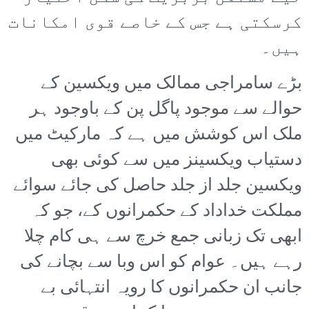
کرسکتی ہے جس کے خاصے قوی امکانات
ہیں۔
بڑے سامراجی ممالک میں ویکسین کے
حوالے سے موجود پاگل پن کے باوجود ہر
ملک اس کوشش میں ہے کہ مارکیٹ میں
دستیاب ویکسینز میں سے کوئی بھی
ویکسین جلد از جلد حاصل کی جائے سوائے
مملکت خداداد کے حکمرانوں کے، جو کہ
ابھی تک زبانی جمع خرچ سے ہی کام چلا
رہے ہیں۔ عوام کو اس وبا سے بچانے کی
جانب ان حکمرانوں کا رویہ انتہائی بے