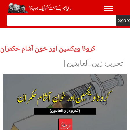
Sear
کرونا ویکسین اور خون آشام حکمران
|تحریر: زین العابدین|