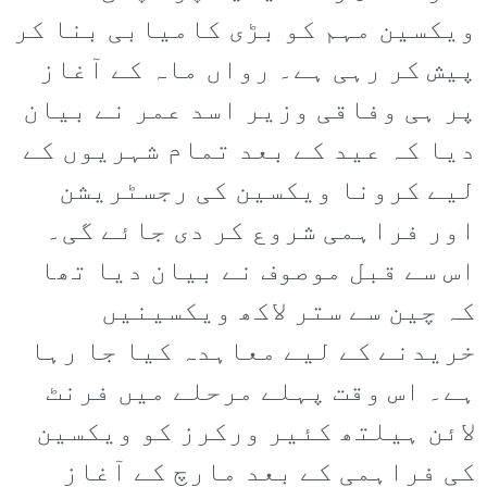
ویکسین مہم کو بڑی کامیابی بنا کر
پیش کر رہی ہے۔ رواں ماہ کے آغاز
پر ہی وفاقی وزیر اسد عمر نے بیان
دیا کہ عید کے بعد تمام شہریوں کے
لیے کرونا ویکسین کی رجسٹریشن
اور فراہمی شروع کر دی جائے گی۔
اس سے قبل موصوف نے بیان دیا تھا
کہ چین سے ستر لاکھ ویکسینیں
خریدنے کے لیے معاہدہ کیا جا رہا
ہے۔ اس وقت پہلے مرحلے میں فرنٹ
لائن ہیلتھ کئیر ورکرز کو ویکسین
کی فراہمی کے بعد مارچ کے آغاز