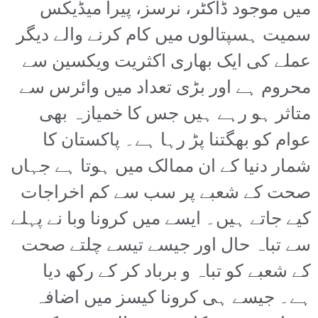
میں موجود ڈاکٹر، نرسز، پیرا میڈیکس
سمیت ہسپتالوں میں کام کرنے والے دیگر
عملے کی ایک بھاری اکثریت ویکسین سے
محروم ہے اور بڑی تعداد میں وائرس سے
متاثر ہو رہے ہیں جس کا خمیازہ بھی
عوام کو بھگتنا پڑ رہا ہے۔ پاکستان کا
شمار دنیا کے ان ممالک میں ہوتا ہے جہاں
صحت کے شعبے پر سب سے کم اخراجات
کیے جاتے ہیں۔ ایسے میں کرونا وبا نے پہلے
سے تباہ حال اور جیسے تیسے چلتے صحت
کے شعبے کو تباہ و برباد کر کے رکھ دیا
ہے۔ جیسے ہی کرونا کیسز میں اضافہ