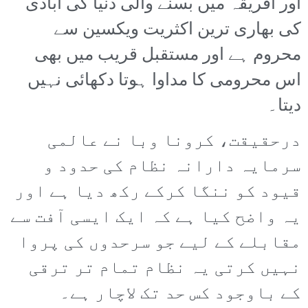
اور افریقہ میں بسنے والی دنیا کی آبادی
کی بھاری ترین اکثریت ویکسین سے
محروم ہے اور مستقبل قریب میں بھی
اس محرومی کا مداوا ہوتا دکھائی نہیں
دیتا۔
درحقیقت، کرونا وبا نے عالمی
سرمایہ دارانہ نظام کی حدود و
قیود کو ننگا کرکے رکھ دیا ہے اور
یہ واضح کیا ہے کہ ایک ایسی آفت سے
مقابلے کے لیے جو سرحدوں کی پروا
نہیں کرتی یہ نظام تمام تر ترقی
کے باوجود کس حد تک لاچار ہے۔