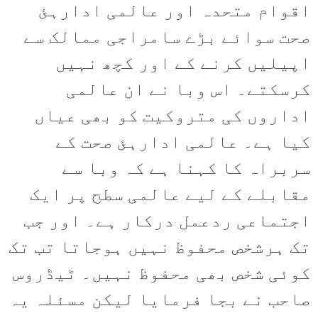
اقوام متحدہ اور عالمی ادارہئ
صحت سوائے بڑے سامراجی ممالک سے
اپیلیں کرنے کے اور کچھ نہیں
کرسکتے۔ اس وبا نے ان عالمی
اداروں کی متروکیت کو بھی عیاں
کیا ہے۔ عالمی ادارہئ صحت کے
سربراہ کا کہنا ہے کہ وبا سے
مقابلے کے لیے عالمی سطح پر ایک
اجتماعی ردعمل درکار ہے۔ اور جب
تک ہرشخص محفوظ نہیں ہوجاتا تب تک
کوئی شخص بھی محفوظ نہیں۔ ٹیڈروس
صاحب نے بجا فرمایا لیکن مسئلہ یہ