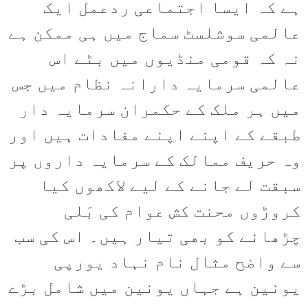
ہے کہ ایسا اجتماعی ردعمل ایک
عالمی سوشلسٹ سماج میں ہی ممکن ہے
نہ کہ قومی منڈیوں میں بٹے اس
عالمی سرمایہ دارانہ نظام میں جس
میں ہر ملک کے حکمران سرمایہ دار
طبقے کے اپنے اپنے مفادات ہیں اور
وہ حریف ممالک کے سرمایہ داروں پر
سبقت لے جانے کے لیے لاکھوں کیا
کروڑوں محنت کش عوام کی بَلی
چڑھانے کو بھی تیار ہیں۔ اس کی سب
سے واضح مثال نام نہاد یورپی
یونین ہے جہاں یونین میں شامل بڑے