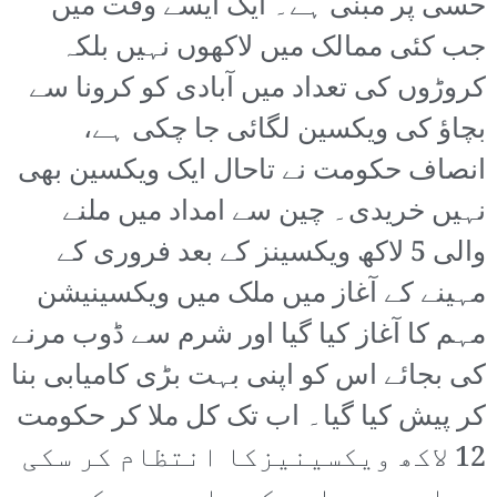
حسی پر مبنی ہے۔ ایک ایسے وقت میں
جب کئی ممالک میں لاکھوں نہیں بلکہ
کروڑوں کی تعداد میں آبادی کو کرونا سے
بچاؤ کی ویکسین لگائی جا چکی ہے،
انصاف حکومت نے تاحال ایک ویکسین بھی
نہیں خریدی۔ چین سے امداد میں ملنے
والی 5 لاکھ ویکسینز کے بعد فروری کے
مہینے کے آغاز میں ملک میں ویکسینیشن
مہم کا آغاز کیا گیا اور شرم سے ڈوب مرنے
کی بجائے اس کو اپنی بہت بڑی کامیابی بنا
کر پیش کیا گیا۔ اب تک کل ملا کر حکومت
12 لاکھ ویکسینیزکا انتظام کر سکی