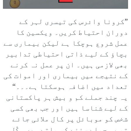
”کرونا وائرس کی تیسری لہر کے
دوران احتیاط کریں۔ ویکسین کا
عمل شروع ہوچکا ہے لیکن بیماری سے
بچاؤ کے لیے ذاتی احتیاطی تدابیر
بھی لازمی ہیں۔ ان پر عمل نہ کرنے
کے نتیجے میں بیماری اور اموات کی
تعداد میں اضافہ ہوسکتا ہے۔۔۔“
یہ چند جملے کم و بیش ہر پاکستانی
کے لیے شناسا ہیں اور جب بھی کسی
شخص کو موبائل پر کال ملائی جائے
تو یہ جملے سننے کو ملتے ہیں۔ کُل