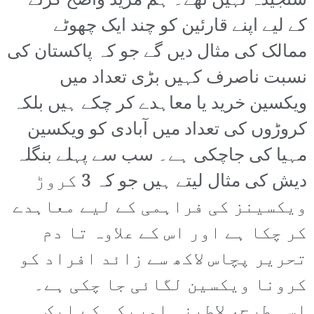
سنجیدہ نہیں تھے۔ ہم مزید واضح کرنے
کے لیے اپنے قارئین کو چند ایک چھوٹے
ممالک کی مثال دیں گے جو کہ پاکستان کی
نسبت ناصرف کہیں بڑی تعداد میں
ویکسین خرید یا معاہدے کر چکے ہیں بلکہ
کروڑوں کی تعداد میں آبادی کو ویکسین
مہیا کی جاچکی ہے۔ سب سے پہلے بنگلہ
دیش کی مثال لیتے ہیں جو کہ 3 کروڑ
ویکسینز کی فراہمی کے لیے معاہدے
کر چکا ہے اور اس کے علاوہ تا دم
تحریر پچاس لاکھ سے زائد افراد کو
کرونا ویکسین لگائی جا چکی ہے۔
اسی طرح، لاطینی امریکہ کے ایک