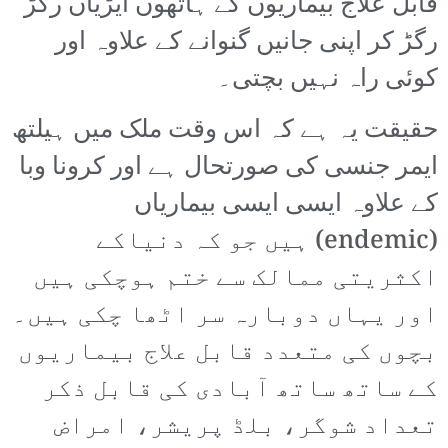
قابل علاج بیماریوں کے ہاتھوں ایڑیاں رگڑ
رگڑ کر اپنی جانیں گنوانے کے علاوہ اور
کوئی راہ نہیں بچتی۔
حقیقت یہ ہے کہ اس وقت ملک میں ہیلتھ
ایمر جنسی کی صورتحال ہے اور کرونا وبا
کے علاوہ ایسی ایسی بیماریاں
(endemic) ہیں جو کہ دنیاکے
اکثریتی ممالک سے ختم ہوچکی ہیں
اور یہاں دوبارہ سر اٹھا چکی ہیں۔
بچوں کی متعدد قابل علاج بیماریوں
کے ساتھ ساتھ آبادی کی قابل ذکر
تعداد شوگر، بلڈ پریشر، امراض