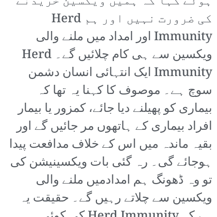
ہوئے کہا کہ ہمیں ویکسین خریدنے
کی ضرورت نہیں اور ہم Herd
Immunity اور امداد میں ملنے والی
ویکسین سے ہی کام چلائیں گے۔ Herd
Immunity ایک انتہائی انسان دشمن
سوچ ہے۔ موصوف کا کہنا یہ تھا کہ
بیماری کو پھیلنے دیا جائے، کمزور یا بیمار
افراد بیماری کے ہاتھوں مر جائیں گے اور
بقیہ ماندہ میں اس کے خلاف مدافعت پیدا
ہوجائے گی۔ رہ گئی بات ویکسینیشن کی
تو وہ ڈھونگ ہم امدادمیں ملنے والی
ویکسین سے چلاتے رہیں گے۔ حقیقت یہ
ہے کہ Herd Immunity کی کوئی