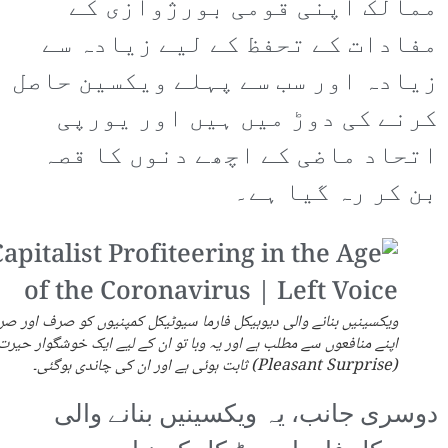
ممالک اپنی قومی بورژوازی کے
مفادات کے تحفظ کے لیے زیادہ سے
زیادہ اور سب سے پہلے ویکسین حاصل
کرنے کی دوڑ میں ہیں اور یورپی
اتحاد ماضی کے اچھے دنوں کا قصہ
بن کر رہ گیا ہے۔
ویکسینیں بنانے والی دیوہیکل فارما سیوٹیکل کمپنیوں کو صرف اور ص
اپنے منافعوں سے مطلب ہے اور یہ وبا تو ان کے لیے ایک خوشگوار حیرت
(Pleasant Surprise) ثابت ہوئی ہے اور ان کی چاندی ہوگئی۔
دوسری جانب، یہ ویکسینیں بنانے والی