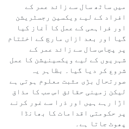
میں ساٹھ سال سے زائد عمر کے
افراد کے لیے ویکسین رجسٹریشن
اور فراہمی کے عمل کا آغاز کیا
گیا اور بعد ازاں مارچ کے اختتام
پر پچاس سال سے زائد عمر کے
شہریوں کے لیے ویکسینیشن کا عمل
شروع کر دیا گیا۔ بظاہر یہ
صورتحال بڑی مثبت معلوم ہوتی ہے
لیکن زمینی حقائق اس سب کا مذاق
اڑا رہے ہیں اور ذرا سے غور کرنے
پر حکومتی اقدامات کا بھانڈا
پھوٹ جاتا ہے۔