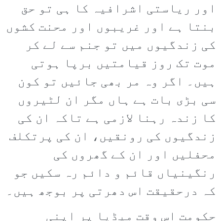
اور ریاستی اشرافیہ کا ہی تو حق
بنتا ہے اور غریبوں اور محنت کشوں
کی زندگیوں میں تو جنم سے لے کر
موت تک روز قیامتیں برپا ہوتی
ہیں۔ اگر وہ مر بھی جائیں تو کون
سی بڑی بات ہے ہاں مگر ان لٹیروں
کا زندہ رہنا لازمی ہے تاکہ ان کی
زندگیوں کی رونقیں، ان کی پرتکلف
محفلیں اور ان کے گھروں کی
رنگینیاں قائم و دائم رہ سکیں جو
کہ درحقیقت اس دھرتی پر بوجھ ہیں۔
حکومت اس وقت میڈیا پر اپنی