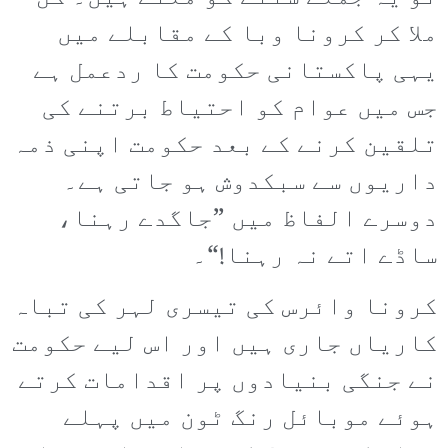
ملا کر کرونا وبا کے مقابلے میں
یہی پاکستانی حکومت کا ردعمل ہے
جس میں عوام کو احتیاط برتنے کی
تلقین کرنے کے بعد حکومت اپنی ذمہ
داریوں سے سبکدوش ہو جاتی ہے۔
دوسرے الفاظ میں ”جاگدے رہنا،
ساڈے اتے نہ رہنا!“۔
کرونا وائرس کی تیسری لہر کی تباہ
کاریاں جاری ہیں اور اس لیے حکومت
نے جنگی بنیادوں پر اقدامات کرتے
ہوئے موبائل رنگ ٹون میں پہلے