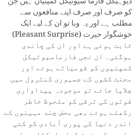
دیوہیکل فارما سیوٹیکل کمپنیاں ہیں جن
کو صرف اور صرف اپنے منافعوں سے
مطلب ہے اور یہ وبا تو ان کے لیے ایک
خوشگوار حیرت (Pleasant Surprise)
ثابت ہوئی ہے اور ان کی چاندی
ہوگئی۔ ان نجی فارماسیوٹیکل
کمپنیوں کو قومیاتے ہوئے اور
محنت کشوں کے جمہوری کنٹرول میں
چلایا جائے تو موجودہ پیداواری
قوتوں کی ترقی کو ملحوظ خاطر
رکھتے ہوئے بھی محض چند مہینوں کے
اندر دنیا کی پوری آبادی کو کئی