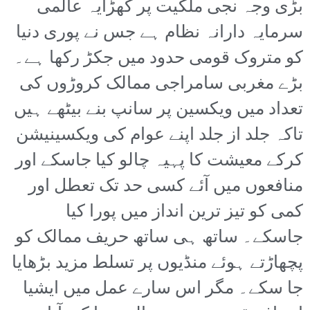
بڑی وجہ نجی ملکیت پر کھڑایہ عالمی
سرمایہ دارانہ نظام ہے جس نے پوری دنیا
کو متروک قومی حدود میں جکڑ رکھا ہے۔
بڑے مغربی سامراجی ممالک کروڑوں کی
تعداد میں ویکسین پر سانپ بنے بیٹھے ہیں
تاکہ جلد از جلد اپنے عوام کی ویکسینیشن
کرکے معیشت کا پہیہ چالو کیا جاسکے اور
منافعوں میں آئے کسی حد تک تعطل اور
کمی کو تیز ترین انداز میں پورا کیا
جاسکے۔ ساتھ ہی ساتھ حریف ممالک کو
پچھاڑتے ہوئے منڈیوں پر تسلط مزید بڑھایا
جا سکے۔ مگر اس سارے عمل میں ایشیا