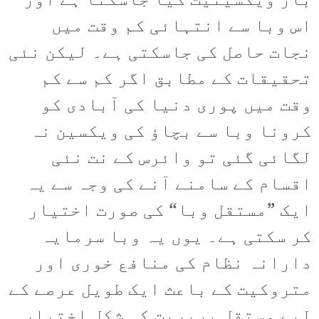
بار ویکسینیٹ کیا جاسکتا ہے اور
اس وبا سے انتہائی کم وقت میں
نجات حاصل کی جاسکتی ہے۔ لیکن نئی
تحقیقات کے مطابق اگر کم سے کم
وقت میں پوری دنیا کی آبادی کو
کرونا وبا سے بچاؤ کی ویکسین نہ
لگائی گئی تو وائرس کے نت نئی
اقسام کے سامنے آنے کی وجہ سے یہ
ایک ”مستقل وبا“ کی صورت اختیار
کر سکتی ہے۔ یوں یہ وبا سرمایہ
دارانہ نظام کی منافع خوری اور
متروکیت کے باعث ایک طویل عرصے کے
لیے مستقل بربریت کی شکل اختیار