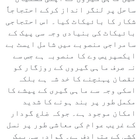
ساحل پر لنگر انداز کرکے احتجاجاً
شکار کا بائیکاٹ کیا۔ اس احتجاجی
بائیکاٹ کی بنیادی وجہ سی پیک کے
سامراجی منصوبے میں شامل ایسٹ بے
ایکسپریس وے کا منصوبہ ہے جس سے
نہ صرف ماہی گیروں کے روزگار کو
نقصان پہنچنے کا خد شہ ہے بلکہ
اسکی وجہ سے ماہی گیری کے پیشے کا
مکمل طور پر بند ہونے کا شدید
امکان موجود ہے۔ جوکہ ضلع گودار
کے غریب عوام کی معاشی طور پر نسل
کشی کے مترادف ہے۔ گوادر سی پیک