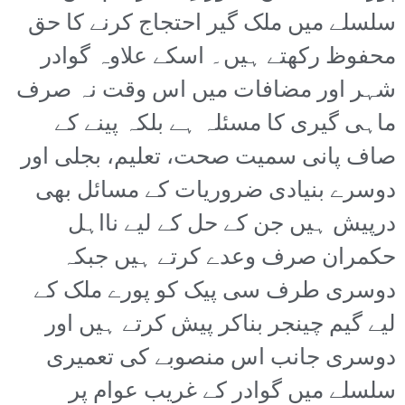
سلسلے میں ملک گیر احتجاج کرنے کا حق
محفوظ رکھتے ہیں۔ اسکے علاوہ گوادر
شہر اور مضافات میں اس وقت نہ صرف
ماہی گیری کا مسئلہ ہے بلکہ پینے کے
صاف پانی سمیت صحت، تعلیم، بجلی اور
دوسرے بنیادی ضروریات کے مسائل بھی
درپیش ہیں جن کے حل کے لیے نااہل
حکمران صرف وعدے کرتے ہیں جبکہ
دوسری طرف سی پیک کو پورے ملک کے
لیے گیم چینجر بناکر پیش کرتے ہیں اور
دوسری جانب اس منصوبے کی تعمیری
سلسلے میں گوادر کے غریب عوام پر