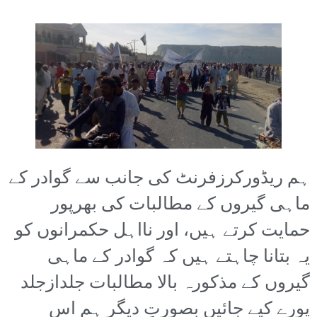
ہم ریڈورکرزفرنٹ کی جانب سے گوادر کے
ماہی گیروں کے مطالبات کی بھرپور
حمایت کرتے ہیں، اور نااہل حکمرانوں کو
یہ بتانا چاہتے ہیں کہ گوادر کے ماہی
گیروں کے مذکورہ بالا مطالبات جلدازجلد
پورے کیے جائیں بصورتِ دیگر ہم اس