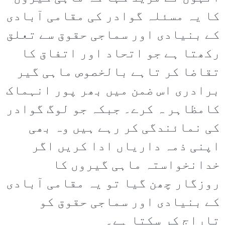
کا یہ مسئلہ گوادر کی مقامی آبادی
کے بنیادی اور سماجی حقوق سے تعلق
رکھتا ہے جو اتحاد اور اتفاق کا
تقاضا کر تاہے بالخصوص ماہی گیر
برادری اس ضمن میں بھر پور انہماک
کامظاہر ہ کرے۔ جبکہ جو لوگ گوادر
کی نمائندگی کر رہے ہیں وہ بھی
اپنی ذمہ داریاں ادا کریں اگر
خدانخواستہ ماہی گیروں کا
روزگار چھن گیا تو یہ مقامی آبادی
کے بنیادی اور سماجی حقوق کو
تاراج کر سکتا ہے۔