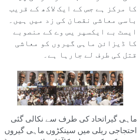
کا مرکز ہے جس کے ایک لاکھ کے قریب
باسی معاشی نقصان کی زد میں ہیں۔
ایسٹ بے ایکسپر یس وے کے منصوبے
کا ڈیزائن ماہی گیروں کو معاشی
قتل کی طرف لے جارہا ہے۔
ماہی گیراتحاد کی طرف سے نکالی گئی
احتجاجی ریلی میں سینکڑوں ماہی گیروں