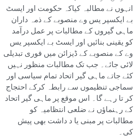
انہوں نے مطالبہ کیاکہ حکومت اور ایسٹ
بے ایکسپر یس وے منصوبے کے ذمہ داران
ماہی گیروں کے مطالبات پر عمل درآمد
کو یقینی بنائیں اور ایسٹ بے ایکسپر یس
وے کے منصوبے کے ڈیزائن میں فوری تبدیلی
لائی جائے۔ جب تک مطالبات منظور نہیں
کئے جاتے ماہی گیر اتحاد تمام سیاسی اور
سماجی تنظیموں سے رابطہ کرکے احتجاج
کر تا رہے گا۔ اس موقع پر ماہی گیر اتحاد
کے رہنماؤں نے ضلعی انتظامیہ کو
مطالبات پر مبنی یا د داشت بھی پیش
کی۔