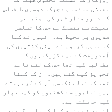
روزگار کا مسئلہ مخصوص طبقہ کا
معاشی مسئلہ ہے جبکہ دوسری طرف اس
کا دارو مدار شہر کی اجتماعی
معیشت سے منسلک ہے جس کا تسلسل
صدیوں پر محیط ہے۔ انہوں نے کہا
کہ ماہی گیروں نے اپنی کشتیوں کی
آمدورفت کے لیے گزرگاہوں کا
مطالبہ کیا تھا جس کے لئے نالے
تجو یز کیے گئے ہیں۔ ان کا کہنا
تھا کہ نالے نکاسی آب کے لیے ہوتے
ہیں نالیوں سے کشتیوں کو کیسے پار
کیا جاسکتا ہے۔
انہوں نے مزید کہا کہ ماہی گیروں