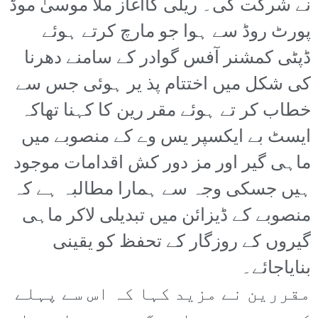
نے شرکت کی۔ ریلی کاآغاز ملا موسیٰ موڈ
پورٹ روڈ سے ہوا جو مارچ کرتے ہوئے
ڈپٹی کمشنر آفس گوادر کے سامنے دھرنا
کی شکل میں اختتام پذ یر ہوئی جس سے
خطاب کر تے ہوئے مقر رین کا کہنا تھاکہ
ایسٹ بے ایکسپر یس وے کے منصوبے میں
ماہی گیر اور مز دور کش اقدامات موجود
ہیں جسکی وجہ سے ہمارا مطالبہ ہے کہ
منصوبے کے ڈیزائن میں تبدیلی لاکر ماہی
گیروں کے روزگار کے تحفظ کو یقینی
بنایاجائے۔
مقررین نے مزید کہا کہ اس سے پہلے