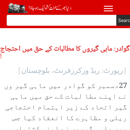
Sear
گوادر: ماہی گیروں کا مطالبات کے حق میں احتجاج
!
|رپورٹ: ریڈ ورکرزفرنٹ، بلوچستان|
27دسمبر کو گوادر میں ماہی گیر وں
نے اپنے مطا لبات کے حق میں ماہی
گیر اتحاد کے زیر اہتمام احتجاجی
ریلی و مظاہرے کا انعقاد کیا جس
میں ماہی گیروں نے اپنی کشتیاں