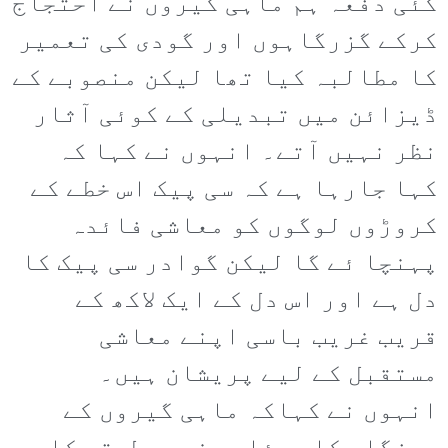
کئی دفعہ ہم ماہی گیروں نے احتجاج
کرکے گزرگاہوں اور گودی کی تعمیر
کا مطالبہ کیا تھا لیکن منصوبے کے
ڈیزائن میں تبدیلی کے کوئی آثار
نظر نہیں آتے۔ انہوں نے کہا کہ
کہا جارہا ہے کہ سی پیک اس خطے کے
کروڑوں لوگوں کو معاشی فائدہ
پہنچا ئے گا لیکن گوادر سی پیک کا
دل ہے اور اس دل کے ایک لاکھ کے
قریب غریب باسی اپنے معاشی
مستقبل کے لیے پریشان ہیں۔
انہوں نے کہاکہ ماہی گیروں کے