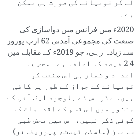
لے کر قومیانے کی صورت ہی ممکن
ہے۔
2020ء میں فرانس میں دواسازی کی
صنعت کی مجموعی آمدنی 62 ارب یوروز
سے زیادہ رہی، جو 2019ء کے مقابلے میں
2.4 فیصد کا اضافہ ہے۔ محض یہ
اعداد و شمار ہی اس صنعت کو
قومیانے کے جواز کے طور پر کافی
ہیں۔ مگر اس کے باوجود ایف آئی کے
منشور میں اس قسم کے اقدامات کا
کوئی ذکر نہیں، اس میں محض طبی
سامان (ماسک، ٹیسٹ، پیوریفائر)