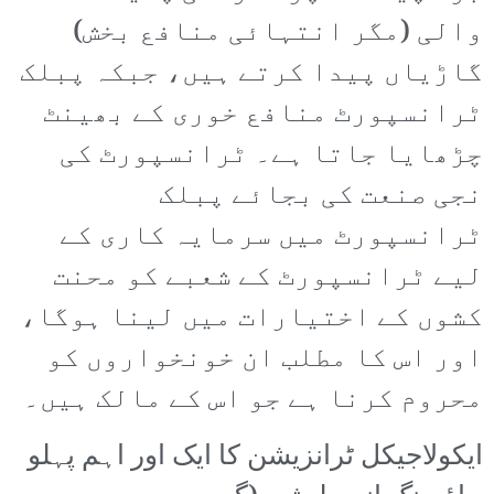
والی (مگر انتہائی منافع بخش)
گاڑیاں پیدا کرتے ہیں، جبکہ پبلک
ٹرانسپورٹ منافع خوری کے بھینٹ
چڑھایا جاتا ہے۔ ٹرانسپورٹ کی
نجی صنعت کی بجائے پبلک
ٹرانسپورٹ میں سرمایہ کاری کے
لیے ٹرانسپورٹ کے شعبے کو محنت
کشوں کے اختیارات میں لینا ہوگا،
اور اس کا مطلب ان خونخواروں کو
محروم کرنا ہے جو اس کے مالک ہیں۔
ایکولاجیکل ٹرانزیشن کا ایک اور اہم پہلو