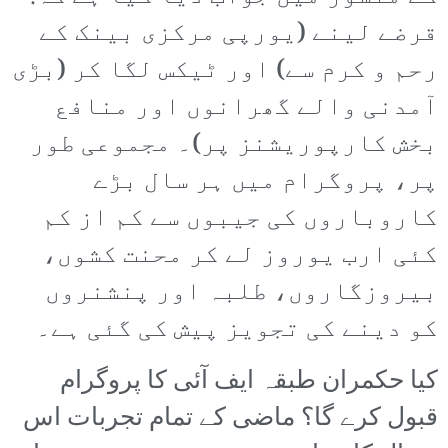
قرضے لینے (یورپی مرکزی بینک کے
رحم و کرم سے) اور ٹیکس لگا کر (بڑی
آمدنی والے گھرانوں اور منافع
بخش کارپوریشنز پر)۔ مجموعی طور
پر، پروگرام میں ہر سال بڑے
کاروباروں کی جیبوں سے کم از کم
کئی ارب یوروز لے کر محنت کشوں،
بیروزگاروں، طلبہ اور پنشنروں
کو دینے کی تجویز پیش کی گئی ہے۔
کیا حکمران طبقہ ایف آئی کا پروگرام
قبول کرے گا؟ ماضی کے تمام تجربات اس