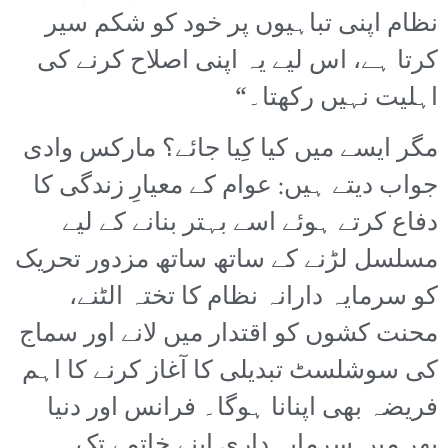
نظام اپنی تباہیوں پر خود کو شکم سیر
کرتا ہے، اس لیے یہ اپنی اصلاح کرنے کی
اہلیت نہیں رکھتا۔“
مگر ایسے میں کیا کِیا جائے؟ مارکس وادی
جواب دیتے ہیں: عوام کے معیارِ زندگی کا
دفاع کرتے ہوئے اسے بہتر بنانے کے لیے
مسلسل لڑنے کے ساتھ ساتھ مزدور تحریک
کو سرمایہ دارانہ نظام کا تختہ الٹنے،
محنت کشوں کو اقتدار میں لانے اور سماج
کی سوشلسٹ تبدیلی کا آغاز کرنے کا اہم
فریضہ بھی اپنانا ہوگا۔ فرانس اور دنیا
بھر میں سرمایہ داری اپنے خاتمے تک