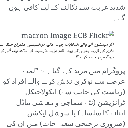
شدید غربت سے نکالنے کے لیے کافی ہوں
گے۔
اگر میلنشون آنے والے انتخابات جیت جائے، فرانسیسی حکمران طبقہ سر
داری کے گہرے بحران کے پیشِ نظر مزید جارحیت کے ساتھ ایف آئی کے
پروگرام پر حملہ کرے گا۔
پروگرام میں مزید کہا گیا ہے: ”لمبے
عرصے سے نوکری تلاش کرنے والے افراد کو
(ریاست کی جانب سے) ایکولاجیکل
ٹرانزیشن (نئے سماجی و معاشی ماڈل
اپنانے کا سلسلہ) یا سوشل ایکشن
(ضروری ترجیحی شعبہ جات) میں ان کی