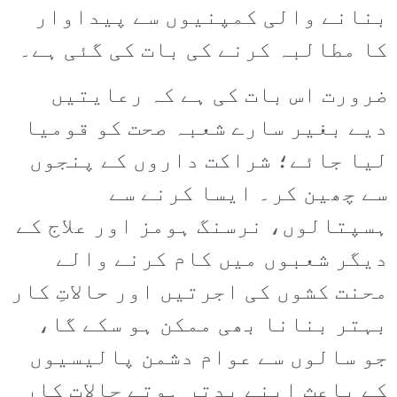
بنانے والی کمپنیوں سے پیداوار
کا مطالبہ کرنے کی بات کی گئی ہے۔
ضرورت اس بات کی ہے کہ رعایتیں
دیے بغیر سارے شعبہ صحت کو قومیا
لیا جائے؛ شراکت داروں کے پنجوں
سے چھین کر۔ ایسا کرنے سے
ہسپتالوں، نرسنگ ہومز اور علاج کے
دیگر شعبوں میں کام کرنے والے
محنت کشوں کی اجرتیں اور حالاتِ کار
بہتر بنانا بھی ممکن ہو سکے گا،
جو سالوں سے عوام دشمن پالیسیوں
کے باعث اپنے بدتر ہوتے حالاتِ کار