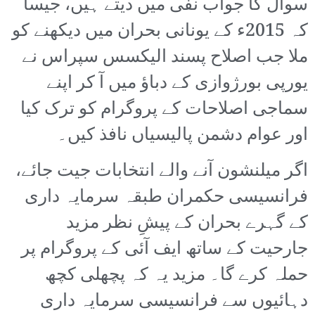
سوال کا جواب نفی میں دیتے ہیں، جیسا
کہ 2015ء کے یونانی بحران میں دیکھنے کو
ملا جب اصلاح پسند الیکسس سپراس نے
یورپی بورژوازی کے دباؤ میں آ کر اپنے
سماجی اصلاحات کے پروگرام کو ترک کیا
اور عوام دشمن پالیسیاں نافذ کیں۔
اگر میلنشون آنے والے انتخابات جیت جائے،
فرانسیسی حکمران طبقہ سرمایہ داری
کے گہرے بحران کے پیشِ نظر مزید
جارحیت کے ساتھ ایف آئی کے پروگرام پر
حملہ کرے گا۔ مزید یہ کہ پچھلی کچھ
دہائیوں سے فرانسیسی سرمایہ داری