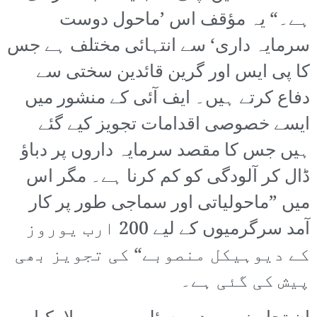
ہے۔“ یہ مؤقف اس ’ماحول دوست
سرمایہ داری‘ سے انتہائی مختلف ہے جس
کا پی ایس اور گرین قائدین سختی سے
دفاع کرتے ہیں۔ ایف آئی کے منشور میں
ایسے خصوصی اقدامات تجویز کیے گئے
ہیں جس کا مقصد سرمایہ داروں پر دباؤ
ڈال کر آلودگی کو کم کرنا ہے۔ مگر اس
میں ”ماحولیاتی اور سماجی طور پر کار
آمد سرگرمیوں کے لیے 200 ارب یوروز
کے دیوہیکل منصوبے“ کی تجویز بھی
پیش کی گئی ہے۔