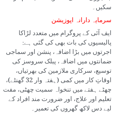
سکیں۔
سرمایہ دارانہ اپوزیشن
ایف آئی کے پروگرام میں متعدد لڑاکا
پالیسیوں کی بات بھی کی گئی ہے:
اجرتوں میں بڑا اضافہ، پنشن اور سماجی
ضمانتوں میں اضافہ، پبلک سروسز کی
توسیع، سرکاری ملازمین کی بھرتیاں،
اوقاتِ کار میں کمی (ہفتہ وار 32 گھنٹے)،
چھٹے ہفتے میں تنخواہ سمیت چھٹی، مفت
تعلیم اور علاج، اور ضرورت مند افراد کے
لیے دس لاکھ گھروں کی تعمیر۔