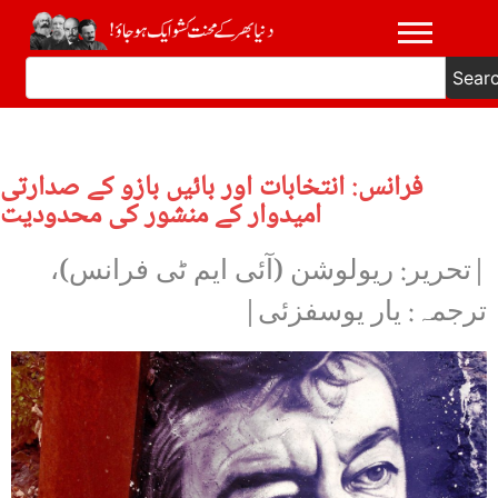
Sear
فرانس: انتخابات اور بائیں بازو کے صدارتی
امیدوار کے منشور کی محدودیت
|تحریر: ریولوشن (آئی ایم ٹی فرانس)،
ترجمہ: یار یوسفزئی|