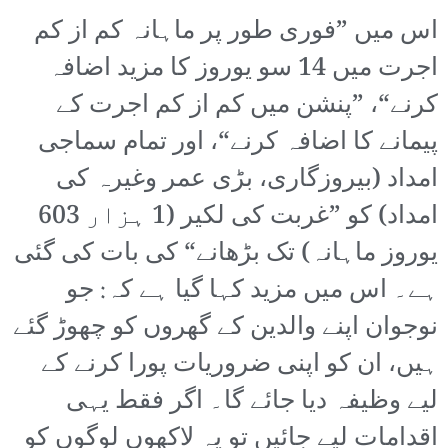
اس میں ”فوری طور پر ماہانہ کم از کم
اجرت میں 14 سو یوروز کا مزید اضافہ
کرنے“، ”پنشن میں کم از کم اجرت کے
پیمانے کا اضافہ کرنے“، اور تمام سماجی
امداد (بیروزگاری، بڑی عمر وغیرہ کی
امداد) کو ”غربت کی لکیر (1 ہزار 603
یوروز ماہانہ) تک بڑھانے“ کی بات کی گئی
ہے۔ اس میں مزید کہا گیا ہے کہ: جو
نوجوان اپنے والدین کے گھروں کو چھوڑ گئے
ہیں، ان کو اپنی ضروریات پورا کرنے کے
لیے وظیفہ دیا جائے گا۔ اگر فقط یہی
اقدامات لیے جائیں تو یہ لاکھوں لوگوں کو