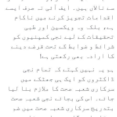
سے نالاں ہیں۔ ایف آئی نہ صرف ایسے
اقدامات تجویز کرنے میں ناکام
ہے، بلکہ وہ ویکسین اور طبی
تحقیقات کے لیے نجی کمپنیوں کو
شرائط و ضوابط کے تحت قرضے دینے
کا ارادہ بھی رکھتی ہے!
ہم یہ نہیں کہتے کہ تمام نجی
ڈاکٹروں کو ایک ہی جھٹکے میں
سرکاری شعبہ صحت کا ملازم بنا لیا
جائے۔ اس کی بجائے نجی شعبہ صحت
بتدریج سرکاری شعبہ صحت میں ضم