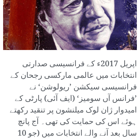
اپریل 2017ء کے فرانسیسی صدارتی
انتخابات میں عالمی مارکسی رجحان کے
فرانسیسی سیکشن ’ریولوشن‘ نے
’فرانس آں سومیز‘ (ایف آئی) پارٹی کے
امیدوار ژان لوک میلنشون پر تنقید رکھتے
ہوئے اس کی حمایت کی تھی۔ آج پانچ
سال بعد آنے والے انتخابات میں (جو 10