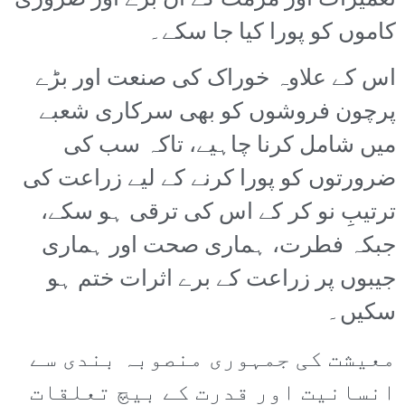
تعمیرات اور مرمت کے ان بڑے اور ضروری
کاموں کو پورا کیا جا سکے۔
اس کے علاوہ خوراک کی صنعت اور بڑے
پرچون فروشوں کو بھی سرکاری شعبے
میں شامل کرنا چاہیے، تاکہ سب کی
ضرورتوں کو پورا کرنے کے لیے زراعت کی
ترتیبِ نو کر کے اس کی ترقی ہو سکے،
جبکہ فطرت، ہماری صحت اور ہماری
جیبوں پر زراعت کے برے اثرات ختم ہو
سکیں۔
معیشت کی جمہوری منصوبہ بندی سے
انسانیت اور قدرت کے بیچ تعلقات