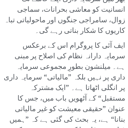
انسانیت کو معاشی بحرانات، سماجی
زوال، سامراجی جنگوں اور ماحولیاتی تباہ
کاریوں کا شکار بناتی رہے گی۔
ایف آئی کا پروگرام اس کے برعکس
سرمایہ دارانہ نظام کی اصلاح پر مبنی
ہے۔ میلنشون بطورِ مجموعی سرمایہ
داری پر نہیں بلکہ ”مالیاتی“ سرمایہ داری
پر انگلی اٹھاتا ہے۔ ”ایک مشترکہ
مستقبل“ کے آٹھویں باب میں، جس کا
عنوان ”حقیقی معیشت کو غیر مالیاتی
بنانا“ ہے، یہ بحث کی گئی ہے کہ ”ہمیں