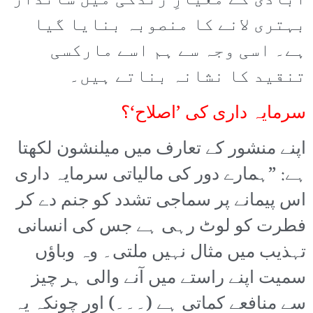
آبادی کے معیارِ زندگی میں شاندار
بہتری لانے کا منصوبہ بنایا گیا
ہے۔ اسی وجہ سے ہم اسے مارکسی
تنقید کا نشانہ بناتے ہیں۔
سرمایہ داری کی ’اصلاح‘؟
اپنے منشور کے تعارف میں میلنشون لکھتا
ہے: ”ہمارے دور کی مالیاتی سرمایہ داری
اس پیمانے پر سماجی تشدد کو جنم دے کر
فطرت کو لوٹ رہی ہے جس کی انسانی
تہذیب میں مثال نہیں ملتی۔ وہ وباؤں
سمیت اپنے راستے میں آنے والی ہر چیز
سے منافعے کماتی ہے (۔۔۔) اور چونکہ یہ