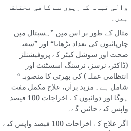
والی تباہ کاریوں سے کافی مختلف
ہیں۔
مثال کے طور پر اس میں ”ہسپتال میں
چارپائیوں کی تعداد بڑھانا“ اور ”شعبہ
صحت اور سوشل کیئر کے پروفیشنلز
(ڈاکٹر، نرسز، نرسنگ اسسٹنٹ اور
انتظامی عملہ) کی بھرتی کا منصوبہ“
شامل ہے۔ مزید برآں، علاج مکمل مفت
ہوگا اور دوائیوں کے اخراجات 100 فیصد
واپس کیے جائیں گے۔
اگر علاج کے اخراجات 100 فیصد واپس کیے