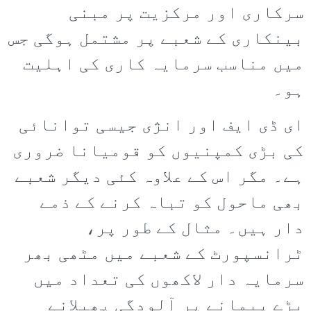
سرکاری اور مرکزیت پر مبنی
بینکاری کے شعبے پر مشتمل ہوگی جس
میں مناسب سرمایہ کاری کی اہلیت
ہو۔
ای ڈی ایف اور انژی جیسی توانائی
کی بڑی کمپنیوں کو قومیانا ضروری
ہے۔ مگر اس کے علاوہ کئی دیگر شعبے
بھی ماحول کو تباہ کرنے کے ذمے
دار ہیں۔ مثال کے طور پر،
ٹرانسپورٹ کے شعبے میں مٹھی بھر
سرمایہ دار لاکھوں کی تعداد میں
بڑے پیمانے پر آلودگی پھیلانے