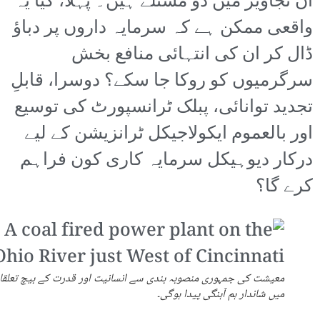
ان تجاویز میں دو مسئلے ہیں۔ پہلا، کیا یہ
واقعی ممکن ہے کہ سرمایہ داروں پر دباؤ
ڈال کر ان کی انتہائی منافع بخش
سرگرمیوں کو روکا جا سکے؟ دوسرا، قابلِ
تجدید توانائی، پبلک ٹرانسپورٹ کی توسیع
اور بالعموم ایکولاجیکل ٹرانزیشن کے لیے
درکار دیوہیکل سرمایہ کاری کون فراہم
کرے گا؟
معیشت کی جمہوری منصوبہ بندی سے انسانیت اور قدرت کے بیچ تعلقا
میں شاندار ہم آہنگی پیدا ہوگی۔