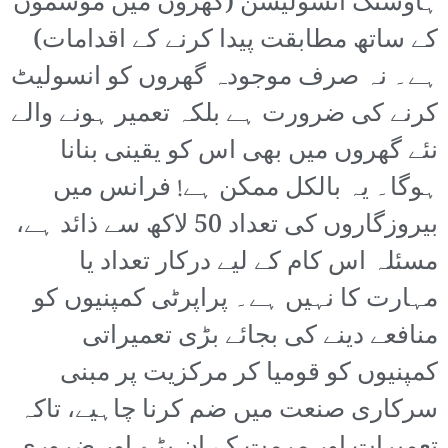
ہاؤسنگ انسولیشن (گھروں میں موسموں
کے ساتھ مطابقت پیدا کرنے کے اقدامات)
ہے۔ نہ صرف موجودہ گھروں کو انسولیٹ
کرنے کی ضرورت ہے بلکہ تعمیر ہونے والے
نئے گھروں میں بھی اس کو یقینی بنانا
ہوگا۔ یہ بالکل ممکن ہے! فرانس میں
بیروزگاروں کی تعداد 50 لاکھ سے ذائد ہے،
مسئلہ اس کام کے لیے درکار تعداد یا
مہارت کا نہیں ہے۔ پراپرٹی کمپنیوں کو
منافعے دینے کی بجائے بڑی تعمیراتی
کمپنیوں کو قومیا کر مرکزیت پر مبنی
سرکاری صنعت میں ضم کرنا چاہیے، تاکہ