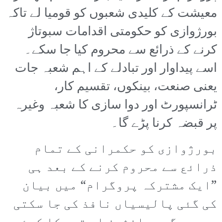
معیشت کے کلیدی شعبوں کو قومیا لے تاکہ
بورژوازی کو حکومتی اقدامات سبوتاژ
کرنے کے ذرائع سے محروم کیا جا سکے۔
اسے پیداوار اور تبادلے کے اہم شعبہ جات
یعنی صنعت، بینکوں، تقسیم کار،
ٹرانسپورٹ اور دوا سازی کا شعبہ وغیرہ
پر قبضہ کرنا پڑے گا۔
بورژوازی کو حکمرانی کے تمام
ذرائع سے محروم کرنے کے بعد ہی
”ایک مشترکہ پروگرام“ میں بیان
کی گئی پالیسیاں نافذ کی جا سکتی