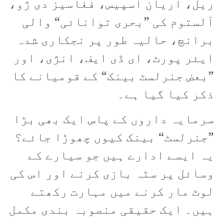
ریل، آریان اسپیس، فغاسیز دی ژو،
آلستوم کی ”بحری توانائی“ والی
برانچ، حالیہ طور پر نجکاری شدہ
ایئر پورٹ، ای ڈی ایف، انژی، اور
”بعض جنرلسٹ بینک“ کے قومیانے کا
ذکر کیا گیا ہے۔
سرمایہ داروں کے پاس ایک بھی بڑا
”جنرلسٹ“ بینک کیوں چھوڑا جائے؟
یہ ایسے ادارے ہیں جو سیارے کے
وسائل پر سٹہ بازی کرنے اور اس کی
لوٹ مار کرنے میں مہارت رکھتے
ہیں۔ ایک حقیقی منصوبہ بندی مکمل