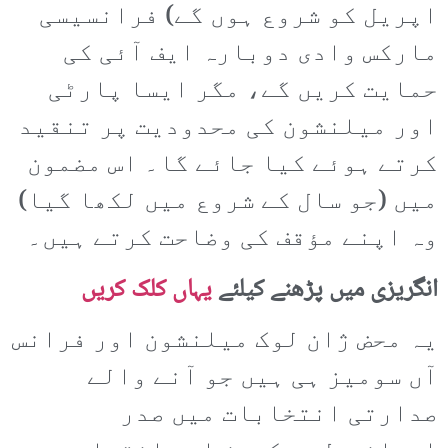
اپریل کو شروع ہوں گے) فرانسیسی
مارکس وادی دوبارہ ایف آئی کی
حمایت کریں گے، مگر ایسا پارٹی
اور میلنشون کی محدودیت پر تنقید
کرتے ہوئے کیا جائے گا۔ اس مضمون
میں (جو سال کے شروع میں لکھا گیا)
وہ اپنے مؤقف کی وضاحت کرتے ہیں۔
انگریزی میں پڑھنے کیلئے
یہاں کلک کریں
یہ محض ژان لوک میلنشون اور فرانس
آں سومیز ہی ہیں جو آنے والے
صدارتی انتخابات میں صدر