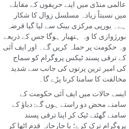
عالمی منڈی میں اپنے حریفوں کے مقابلے
میں نسبتاً زیادہ مسلسل زوال کا شکار
ہے۔ یورپی مرکزی بینک سے لیا گیا قرضہ
بورژوازی کا وہ ہتھیار ہوگا جس کے ذریعے
وہ حکومت پر حملہ کریں گے۔ اور ایف آئی
کے ترقی پسند ٹیکس پروگرام کو سماج
کی امیر ترین پرتوں کی جانب سے شدید
مخالفت کا سامنا کرنا پڑے گا۔
ایسے حالات میں ایف آئی حکومت کے
سامنے محض دو راستے ہوں گے: دباؤ کے
سامنے گھٹنے ٹیک کر اپنا ترقی پسند
پروگرام ترک کرے؛ یا جارحانہ قدم اٹھا کر