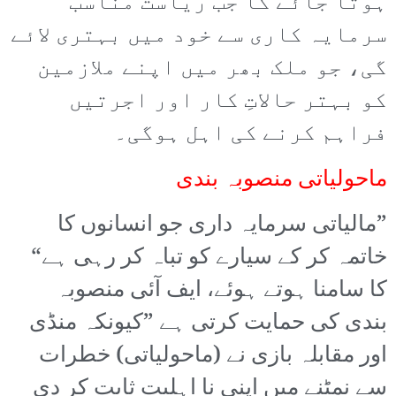
ہوتا جائے گا جب ریاست مناسب
سرمایہ کاری سے خود میں بہتری لائے
گی، جو ملک بھر میں اپنے ملازمین
کو بہتر حالاتِ کار اور اجرتیں
فراہم کرنے کی اہل ہوگی۔
ماحولیاتی منصوبہ بندی
”مالیاتی سرمایہ داری جو انسانوں کا
خاتمہ کر کے سیارے کو تباہ کر رہی ہے“
کا سامنا ہوتے ہوئے، ایف آئی منصوبہ
بندی کی حمایت کرتی ہے ”کیونکہ منڈی
اور مقابلہ بازی نے (ماحولیاتی) خطرات
سے نمٹنے میں اپنی نا اہلیت ثابت کر دی