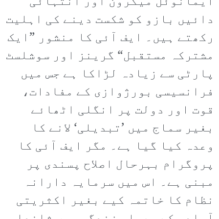
ایمانوئل میکرون اور انتہائی
دائیں بازو کو شکست دینے کی اہلیت
رکھتے ہیں۔ ایف آئی کا منشور ”ایک
مشترکہ مستقبل“ گرینز اور سوشلسٹ
پارٹی سے زیادہ لڑاکا ہے جس میں
فرانسیسی بورژوازی کے مفادات،
قوت اور دولت پر انگلی اٹھائے
بغیر سماج میں ’تبدیلی‘ لانے کا
وعدہ کیا گیا ہے۔ مگر ایف آئی کا
پروگرام بہرحال اصلاح پسندی پر
مبنی ہے۔ اس میں سرمایہ دارانہ
نظام کا خاتمہ کیے بغیر اکثریتی