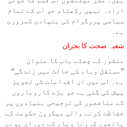
ہیں۔ مگر میلنشون اس قسم کا کوئی
ارادہ نہیں رکھتا، جو اس کے تمام
سیاسی پروگرام کی بنیادی کمزوری
ہے۔
شعبہ صحت کا بحران
منشور کے چھٹے باب کا عنوان
”مستقل وباء کی حالت میں زندگی“
ہے۔ اس میں ان اقدامات کی تجویز
پیش کی گئی ہے جو بڑے کاروباروں
کے منافعوں کی ترجیحی بنیادوں پر
حفاظت کرنے والی میکرون حکومت کے
ہاتھوں کرونا وباء کے دوران ہونے