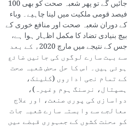
جائیں گے تو پھر شعبہ صحت کو بھی 100
فیصد قومی ملکیت میں لینا چاہیے۔ وباء
کے دوران شعبہ صحت اور منافع خوری کے
بیچ بنیادی تضاد کا مکمل اظہار ہوا ہے،
جس کے نتیجے میں مارچ 2020ء کے بعد
سے بہت سارے لوگوں کی جانیں ضائع
ہوئی ہیں۔ اس کا حل محض شعبہ صحت
کے تمام نجی اداروں (کلینک،
ہسپتال، نرسنگ ہوم وغیرہ)،
دواسازی کی پوری صنعت، اور علاج
معالجے سے وابستہ سارے شعبہ جات
کو محنت کشوں کے جمہوری قبضے میں