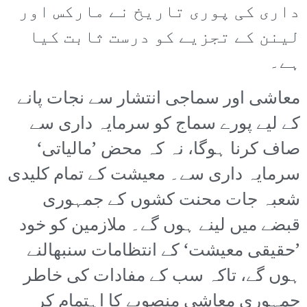
داری کی پوری تاریخ نے مارکس اور
لینن کے تجزیے کو درست ثابت کیا
ہے۔
معاشی اور سماجی انتشار سے نجات پانے
کے لیے پورے سماج کو سرمایہ داری سے
صاف کرنا ہوگا، نہ کہ محض ’مالیاتی‘
سرمایہ داری سے۔ معیشت کے تمام کلیدی
شعبہ جات محنت کشوں کے جمہوری
قبضے میں لینے ہوں گے۔ ملازمین کو خود
’حقیقی معیشت‘ کے انتظامات سنبھالنے
ہوں گے، تاکہ سب کے مفادات کی خاطر
جمہوری معاشی منصوبے کا اہتمام کر