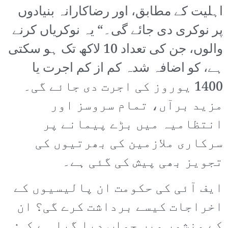
اہلیت کے مطابق، اور رضاکارانہ بنیادوں
پر نوکری دی جائے گی۔“ یہ نوکریاں کرنے
والوں، جن کی تعداد 10 لاکھ تک ہو سکتی
ہے، کو اضافہ شدہ کم از کم اجرت یا
1400 یوروز کی اجرت دی جائے گی۔
مزید برآں، تمام سروسز اور
انتظامیہ میں بڑے پیمانے پر
سرکاری ملازمین کی بھرتیوں کی
تجویز بھی پیش کی گئی ہے۔
ایف آئی کی حکومت ان پالیسیوں کے
اخراجات کیسے برداشت کرے گی؟ ان
کے منشور میں جواب دیا گیا ہے کہ: