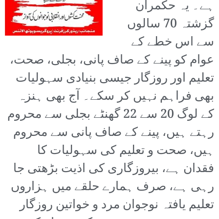
ہے۔ یہ حکمران
گزشتہ 70 سالوں
سے اس خطے کے
عوام کو پینے کے صاف پانی، بجلی، صحت،
تعلیم اور روزگار جیسی بنیادی سہولیات
بھی فراہم نہیں کر سکے۔ آج بھی ہنزہ
کے لوگ 20 سے 22 گھنٹے بجلی سے محروم
رہتے ہیں، پینے کے صاف پانی سے محروم
ہیں، صحت و تعلیم کی سہولیات کا
فقدان ہے، بیروزگاری کی اذیت بڑھتی جا
رہی ہے، صرف ہمارے حلقے میں ہزاروں
تعلیم یافتہ نوجوان مرد و خواتین روزگار