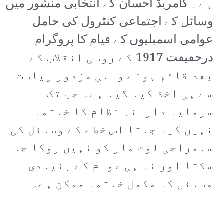
ہے۔ کامریڈ احسان کے انتخابی منشور میں
وسائل کے اجتماعی کنٹرول کی حامل
عوامی اسمبلیوں کے قیام کا پروگرام
درحقیقت 1917 کے روسی انقلاب کے
بعد قائم ہونے والی مزدور ریاست
سے ہی اخذ کیا گیا ہے۔ جب تک
سرمایہ دارانہ نظام کا خاتمہ
نہیں کیا جاتا اس خطے کے وسائل کی
سامراجی لوٹ مار کو نہیں روکا جا
سکتا اور نہ ہی عوام کے بنیادی
مسائل کا مکمل خاتمہ ممکن ہے۔