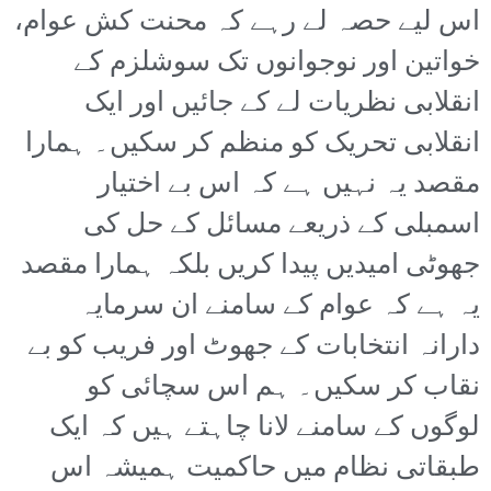
اس لیے حصہ لے رہے کہ محنت کش عوام،
خواتین اور نوجوانوں تک سوشلزم کے
انقلابی نظریات لے کے جائیں اور ایک
انقلابی تحریک کو منظم کر سکیں۔ ہمارا
مقصد یہ نہیں ہے کہ اس بے اختیار
اسمبلی کے ذریعے مسائل کے حل کی
جھوٹی امیدیں پیدا کریں بلکہ ہمارا مقصد
یہ ہے کہ عوام کے سامنے ان سرمایہ
دارانہ انتخابات کے جھوٹ اور فریب کو بے
نقاب کر سکیں۔ ہم اس سچائی کو
لوگوں کے سامنے لانا چاہتے ہیں کہ ایک
طبقاتی نظام میں حاکمیت ہمیشہ اس