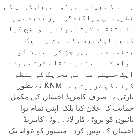
ہنزہ کے پیٹی بورژوا لبرل گروپ کی
نظریاتی پراگندگی اور تذبذب پر
سخت تنقید کرتے ہوئے یہ واضح کیا
کہ یہ لوگ لیفٹ کے نام پر ایک
بدنما دھبہ ہیں جن کی اصلیت کو
عوام کے سامنے بے نقاب کرتے ہوئے
ایک حقیقی عوامی تحریک کو منظم
کرنے کی ضرورت ہے۔ KNM نے بطور
پارٹی نہ صرف کامریڈ احسان کی مکمل
حمایت کا اعلان کیا بلکہ اپنی تمام توا
نائیوں کو بروئے کار لاتے ہوئے کامریڈ
احسان کے پیش کردہ منشور کو عوام تک