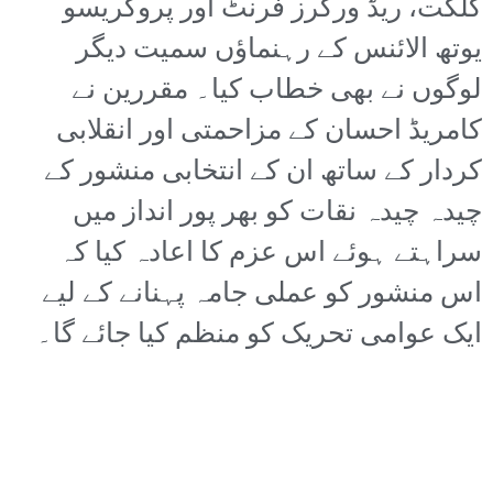
گلگت، ریڈ ورکرز فرنٹ اور پروگریسو
یوتھ الائنس کے رہنماؤں سمیت دیگر
لوگوں نے بھی خطاب کیا۔ مقررین نے
کامریڈ احسان کے مزاحمتی اور انقلابی
کردار کے ساتھ ان کے انتخابی منشور کے
چیدہ چیدہ نقات کو بھر پور انداز میں
سراہتے ہوئے اس عزم کا اعادہ کیا کہ
اس منشور کو عملی جامہ پہنانے کے لیے
ایک عوامی تحریک کو منظم کیا جائے گا۔