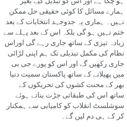
ہو چکا ہے اور اس کو تبدیل کیے بغیر
ہمارے مسائل کا کوئی حقیقی حل ممکن
نہیں۔ ہماری یہ جدوجہد انتخابات کے بعد
ختم نہیں ہو گی بلکہ اس کے بعد پہلے سے
زیادہ تیزی کے ساتھ جاری رہے گی اوراس
نظام کی مکمل تبدیلی تک ہم اپنی لڑائی
جاری رکھیں گے اور اس کو پورے جی بی
میں پھیلانے کے ساتھ پاکستان سمیت دنیا
بھر کے محنت کشوں کی تحریکوں کے
ساتھ اس کی طبقاتی جڑت بناتے ہوئے
سوشلسٹ انقلاب کو کامیابی سے ہمکنار
کر کے ہی دم لیں گے۔