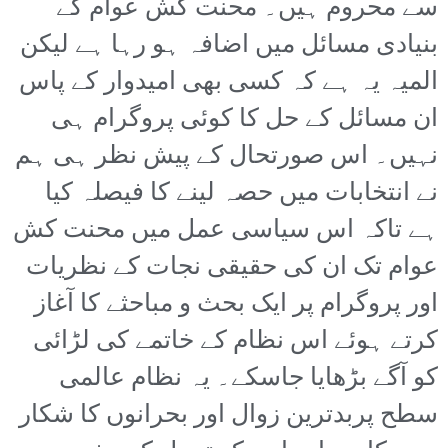
سے محروم ہیں۔ محنت کش عوام کے
بنیادی مسائل میں اضافہ ہو رہا ہے لیکن
المیہ یہ ہے کہ کسی بھی امیدوار کے پاس
ان مسائل کے حل کا کوئی پروگرام ہی
نہیں۔ اس صورتحال کے پیش نظر ہی ہم
نے انتخابات میں حصہ لینے کا فیصلہ کیا
ہے تاکہ اس سیاسی عمل میں محنت کش
عوام تک ان کی حقیقی نجات کے نظریات
اور پروگرام پر ایک بحث و مباحثے کا آغاز
کرتے ہوئے اس نظام کے خاتمے کی لڑائی
کو آگے بڑھایا جاسکے۔ یہ نظام عالمی
سطح پربدترین زوال اور بحرانوں کا شکار