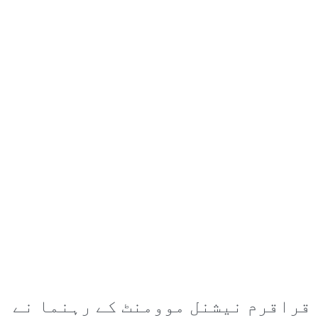
قراقرم نیشنل موومنٹ کے رہنما نے