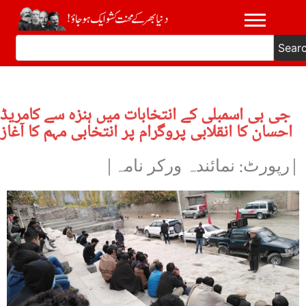
Sear
جی بی اسمبلی کے انتخابات میں ہنزہ سے کامریڈ
احسان کا انقلابی پروگرام پر انتخابی مہم کا آغاز
|رپورٹ: نمائندہ ورکر نامہ|