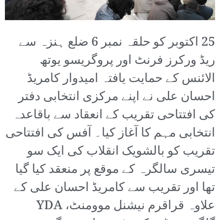
25 اکتوبر کو حلقہ نمبر 6 ضلع ہنزہ سے
ریڈ ورکرز فرنٹ اور پروگریسو یوتھ
الائنس کے حمایت یافتہ امیدوار کامریڈ
احسان علی نے اپنے مرکزی انتخابی دفتر
کی افتتاحی تقریب کے انعقاد سے باقاعدہ
انتخابی مہم کا آغاز کیا۔ آفس کی افتتاحی
تقریب کو بالشویک انقلاب کی ایک سو
تیسری سالگرہ کے موقع پر منعقد کیا گیا
تھا اور تقریب سے کامریڈ احسان علی کے
علاوہ قراقرم نیشنل موومنٹ، YDA