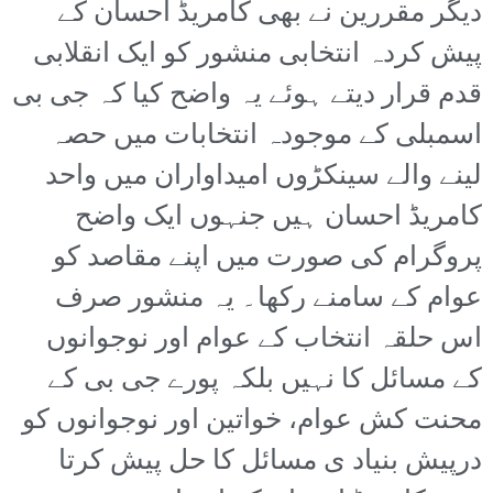
دیگر مقررین نے بھی کامریڈ احسان کے
پیش کردہ انتخابی منشور کو ایک انقلابی
قدم قرار دیتے ہوئے یہ واضح کیا کہ جی بی
اسمبلی کے موجودہ انتخابات میں حصہ
لینے والے سینکڑوں امیداواران میں واحد
کامریڈ احسان ہیں جنہوں ایک واضح
پروگرام کی صورت میں اپنے مقاصد کو
عوام کے سامنے رکھا۔ یہ منشور صرف
اس حلقہ انتخاب کے عوام اور نوجوانوں
کے مسائل کا نہیں بلکہ پورے جی بی کے
محنت کش عوام، خواتین اور نوجوانوں کو
درپیش بنیاد ی مسائل کا حل پیش کرتا