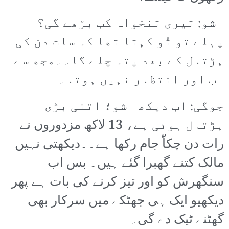
اشو: تیری تنخواہ کب بڑھے گی؟
پہلے تو تُو کہتا تھا کہ سات دن کی
ہڑتال کے بعد پتہ چلے گا۔۔مجھ سے
اب اور انتظار نہیں ہوتا۔
جوگی: اب دیکھ اشو؛ اتنی بڑی
ہڑتال ہوئی ہے، 13 لاکھ مزدوروں نے
رات دن چکاّ جام رکھا ہے۔۔دیکھتی نہیں
مالک کتنے گھبرا گئے ہیں۔ بس اب
سنگھرش کو اور تیز کرنے کی بات ہے پھر
دیکھیو ایک ہی جھٹکے میں سرکار بھی
گھٹنے ٹیک دے گی۔