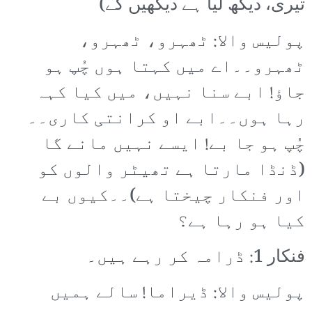
تیری، دیکھ لیا ہے دیکھیں گے)
پولیس والا: ٹھہرو، ٹھہرو،
ٹھہرو۔۔اے میں کہتا ہوں چُپ ہو
جاؤ! ابے سنا نہیں، میں کیا کہہ
رہا ہوں۔۔ابے او کرانتی کاری۔۔
چُپ ہو جا بے! ایسے نہیں مانے گا
(ڈنڈا مارتا ہے تھیٹر والوں کو
اور فنکار چیختا ہے)۔۔کیوں بے
کیا ہو رہا ہے؟
فنکار 1: ڈرامہ کر رہے ہیں۔
پولیس والا: ڈیراما! سالے ہمیں