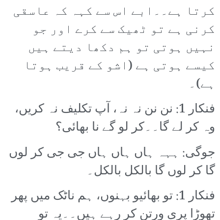
کرتا ہے۔۔ابے اس سے کہہ کہ عاسقی
کرنی ہے تو ٹھیک سے کرے اور جو
نہیں ہوتی تو ہم دکھا دیتے ہیں
کیسے ہوتی ہے (اشو کے قریب ہوتا
ہے)۔
فنکار 1: نن نن نہ نہ، آپ تکلیف نہ کریں،
وہ کر لے گا۔۔کر لو گے نا بھائی؟
جوگی: ہہہ ہاں ہاں ہاں جی جی کر لوں
گا کر لوں گا بالکل بالکل۔
فنکار 1: تو بھائیو بہنوں، ہم ناٹک میں پھر
تھوڑا پری ورتن کر رہے ہیں۔۔یہ تو