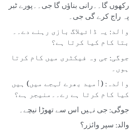
رکھوں گا۔۔رانی بناؤں گا جی۔۔پورے ٹبر
پہ راج کرے گی جی۔
والد: یہ ڈائیلاگ بازی رہنے دے۔۔
بتا کام کیا کرتا ہے؟
جوگی: جی وہ فیکٹری میں کام کرتا
ہوں۔
والدہ: (اُمید بھرے لہجے میں) ہیں
کیا کام کرتا ہے رے۔۔منیجر ہے؟
جوگی: جی نہیں اس سے تھوڑا نیچے۔
والد: سپر وائزر؟