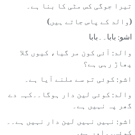
تیرا جوگی کس مٹی کا بنا ہے۔
(والد کے پاس جاتے ہیں)
اشو: بابا۔۔بابا
والد: آئی کون مر گیا، کیوں گلا
پھاڑ رہی ہے؟
اشو: کوئی تم سے ملنے آیا ہے۔
والد: کوئی لین دار ہوگا۔۔کہہ دے
گھر پہ نہیں ہے۔
اشو: نہیں نہیں لین دار نہیں ہے۔۔
کوئی۔۔اور ہے۔