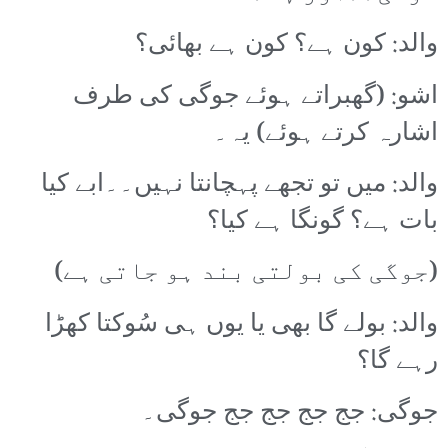
والد: کون ہے؟ کون ہے بھائی؟
اشو: (گھبراتے ہوئے جوگی کی طرف
اشارہ کرتے ہوئے) یہ۔
والد: میں تو تجھے پہچانتا نہیں۔۔ابے کیا
بات ہے؟ گونگا ہے کیا؟
(جوگی کی بولتی بند ہو جاتی ہے)
والد: بولے گا بھی یا یوں ہی سُوکتا کھڑا
رہے گا؟
جوگی: جج جج جج جج جوگی۔