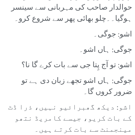
حوالدار صاحب کی مہربانی سے سینسر
ہوگیا۔۔چلو بھائی پھر سے شروع کرو۔
اشو: جوگی۔
جوگی: ہاں اشو۔
اشو: تو آج پِتا جی سے بات کرے گا نا؟
جوگی: ہاں اشو تجھے زبان دی ہے تو
ضرور کروں گا۔
اشو: دیکھ گھبرائیو نہیں، ذرا ڈٹ
کے بات کریو، جیسے کامریڈ نتھو
مینجمنٹ سے بات کرتے ہیں۔