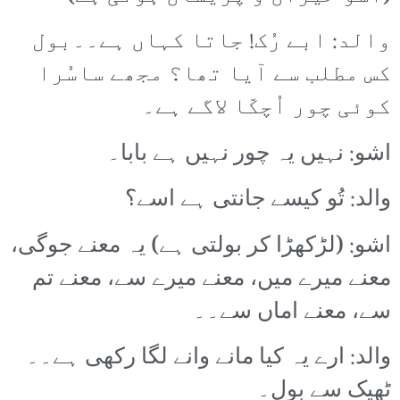
والد: ابے رُک! جاتا کہاں ہے۔۔بول
کس مطلب سے آیا تھا؟ مجھے ساسُرا
کوئی چور اُچکّا لاگے ہے۔
اشو: نہیں یہ چور نہیں ہے بابا۔
والد: تُو کیسے جانتی ہے اسے؟
اشو: (لڑکھڑا کر بولتی ہے) یہ معنے جوگی،
معنے میرے میں، معنے میرے سے، معنے تم
سے، معنے اماں سے۔۔
والد: ارے یہ کیا مانے وانے لگا رکھی ہے۔۔
ٹھیک سے بول۔