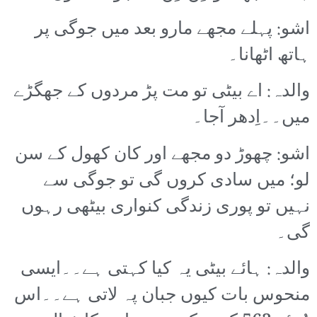
اشو: پہلے مجھے مارو بعد میں جوگی پر
ہاتھ اٹھانا۔
والدہ: اے بیٹی تو مت پڑ مردوں کے جھگڑے
میں۔۔اِدھر آجا۔
اشو: چھوڑ دو مجھے اور کان کھول کے سن
لو؛ میں سادی کروں گی تو جوگی سے
نہیں تو پوری زندگی کنواری بیٹھی رہوں
گی۔
والدہ: ہائے بیٹی یہ کیا کہتی ہے۔۔ایسی
منحوس بات کیوں جبان پہ لاتی ہے۔۔اس