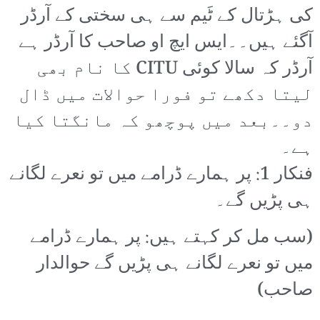
کی ہڑتال کے ٹَیم سے ہی سختی کے آرڈر
آگئے ہیں۔۔ایس ایچ او صاحب کا آرڈر ہے
آرڈر کہ سالا کوئی CITU کا نام بھی
لیتا دکھے تو فورا حوالات میں ڈال
دو۔۔بعد میں پوچھو کہ مانگتا کیا
ہے۔
فنکار 1: پر ہمارے ڈرامے میں تو نعرے لگانے
ہی پڑیں گے۔
(سب مل کر کہتے ہیں: پر ہمارے ڈرامے
میں تو نعرے لگانے ہی پڑیں گے حوالدار
صاحب)