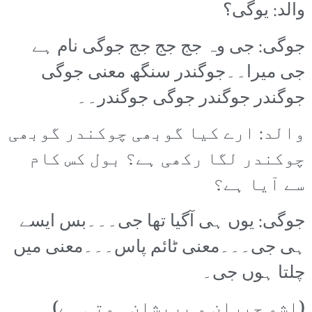
والد: یوگی؟
جوگی: جی وہ جج جج جج جوگی نام ہے
جی میرا۔۔جوگندر سنگھ معنی جوگی
جوگندر جوگندر جوگی جوگندر۔۔
والد: ارے کیا گوبھی چوکندر گوبھی
چوکندر لگا رکھی ہے؟ بول کس کام
سے آیا ہے؟
جوگی: یوں ہی آگیا تھا جی۔۔۔بس ایسے
ہی جی۔۔۔معنی ٹائم پاس۔۔۔معنی میں
چلتا ہوں جی۔
(اشو حیران و پریشان ہوتی ہے)