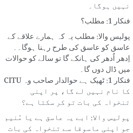
نہیں ہوگا۔
فنکار 1: مطلب؟
پولیس والا: مطلب یہ کہ ہمارے علاقے کے
عاسق کو عاسق کی طرح رہنا ہوگا۔۔
اِدھر اُدھر کی ہانکے گا تو سالے کو حوالات
میں ڈال دوں گا۔
فنکار 1: ٹھیک ہے حوالدار صاحب وہ CITU
کا نام نہیں لے گا، پر اپنی
تنخواہ کی بات تو کر سکتا ہے؟
پولیس والا: ابے یہ عاسق ہے یا مُنیم
جو اپنی ماسوقا سے تنخواہ کی بات