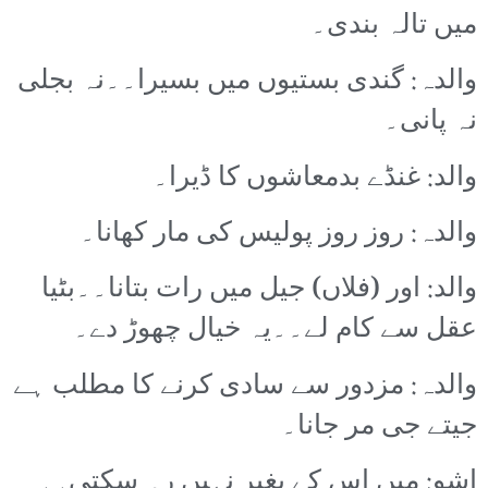
میں تالہ بندی۔
والدہ: گندی بستیوں میں بسیرا۔۔نہ بجلی
نہ پانی۔
والد: غنڈے بدمعاشوں کا ڈیرا۔
والدہ: روز روز پولیس کی مار کھانا۔
والد: اور (فلاں) جیل میں رات بتانا۔۔بٹیا
عقل سے کام لے۔۔یہ خیال چھوڑ دے۔
والدہ: مزدور سے سادی کرنے کا مطلب ہے
جیتے جی مر جانا۔
اشو: میں اس کے بغیر نہیں رہ سکتی۔۔