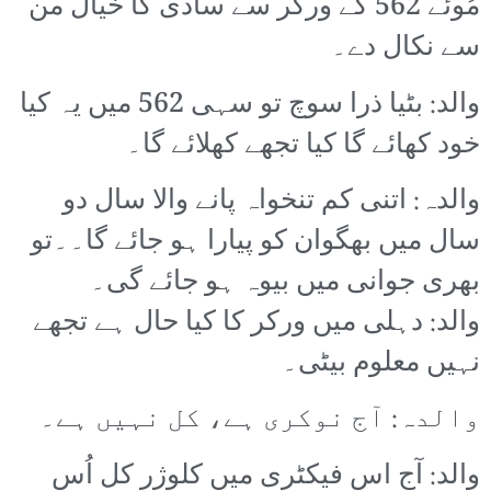
مُوئے 562 کے ورکر سے سادی کا خیال من
سے نکال دے۔
والد: بٹیا ذرا سوچ تو سہی 562 میں یہ کیا
خود کھائے گا کیا تجھے کھلائے گا۔
والدہ: اتنی کم تنخواہ پانے والا سال دو
سال میں بھگوان کو پیارا ہو جائے گا۔۔تو
بھری جوانی میں بیوہ ہو جائے گی۔
والد: دہلی میں ورکر کا کیا حال ہے تجھے
نہیں معلوم بیٹی۔
والدہ: آج نوکری ہے، کل نہیں ہے۔
والد: آج اس فیکٹری میں کلوژر کل اُس