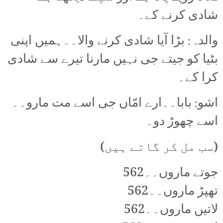
شادی کرنے کے۔
والدہ: بڑا آیا شادی کرنے والا۔۔ہمیں اپنی
بٹیا کو جیتے جی نہیں مارنا تیرے سے شادی
کرا کے۔
اشو: بابا۔۔ارے امّاں جی اسے مت مارو۔۔
اسے چھوڑ دو۔
(سب مل کر گاتے ہیں)
جوتے ماروں۔۔562
تھپڑ ماروں۔۔562
لاتیں ماروں۔۔562