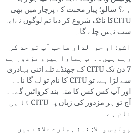
ہے؟ سالو؛ پیار محبت کے پرچار میں بھی
CITUکا ناٹک شروع کر دیا تم لوگوں نے! یہ
سب نہیں چلے گا۔
اشو: او حوالدار صاحب آپ تو حد کر
رہے ہیں۔۔اب ہمارا ہیرو مزدور ہے
7 دن تک CITU کے جھنڈے تلے اتنی بہادری
سے لڑا ہے، تو CITU کا نام تو لے گا نا۔۔
اور آپ کس کس کا منہ بند کروائیں گے۔۔
آج تو ہر مزدور کی زبان پہ CITU کا ہی
نام ہے۔
پولیس والا: نہ؛ ہمارے علاقے میں