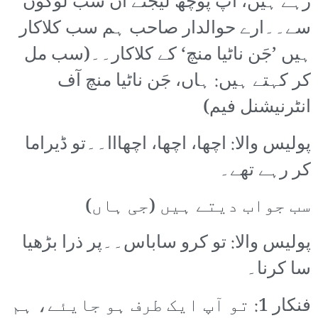
رہے ہیں، آپ پوچھ لیجئے ان سب لوگوں
سے۔۔ارے حوالدار صاحب ہم سب کلاکار
ہیں ’جَن ناٹیا منچ‘ کے کلاکار۔۔(سب مل
کر کہتے ہیں: ہاں، جَن ناٹیا منچ آف
انٹرنیشنل فیم)
پولیس والا: اچھا، اچھا، اچھااا۔۔تو ڈیراما
کر رہے تھے۔
سب جواب دیتے ہیں (جی ہاں)
پولیس والا: تو کرو ساباس۔۔پر ذرا بڑھیا
سا کرنا۔
فنکار 1: تو آپ ایک طرف ہو جایئے، ہم