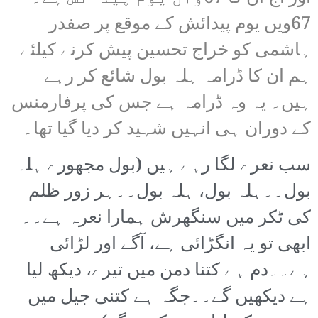
67ویں یوم پیدائش کے موقع پر صفدر
ہاشمی کو خراج تحسین پیش کرنے کیلئے
ہم ان کا ڈرامہ ہلہ بول شائع کر رہے
ہیں۔ یہ وہ ڈرامہ ہے جس کی پرفارمنس
کے دوران ہی انہیں شہید کر دیا گیا تھا۔
سب نعرے لگا رہے ہیں (بول مجھورے ہلہ
بول۔۔ہلہ بول، ہلہ بول۔۔ہر زور ظلم
کی ٹکر میں سنگھرش ہمارا نعرہ ہے۔۔
ابھی تو یہ انگڑائی ہے، آگے اور لڑائی
ہے۔۔دم ہے کتنا دمن میں تیرے، دیکھ لیا
ہے دیکھیں گے۔۔جگہ ہے کتنی جیل میں