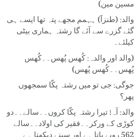
مسین مین)
والد: (طنزاََ) ہہمم مجھے پتہ تھا ایسے ہی
گئے گزرے سے آئے گا رشتہ ہماری بیٹی
کیلئے۔
(والد اور والدہ: کُھس پُھس۔۔کُھس
پُھس۔۔کُھس پُھس)
جوگی: جی تو میں رشتہ پکّا سمجھوں
پھر؟
والد: آہ! تیرا رشتہ پکّا کروں۔۔سالے۔۔دو
کوڑی کے ورکر۔۔فقیر کی اولاد۔۔سالے
562 روپے پاتا ہے اور سپنے دیکھتا ہے