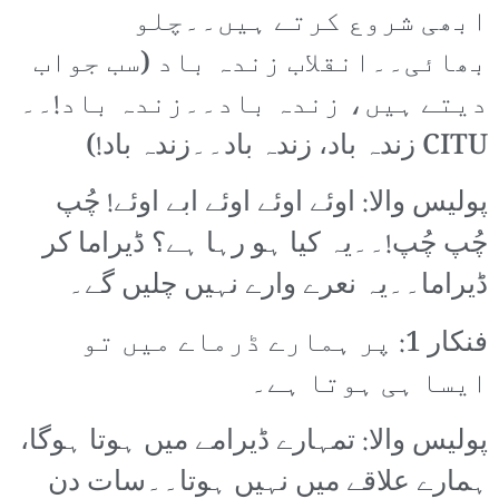
ابھی شروع کرتے ہیں۔۔چلو
بھائی۔۔انقلاب زندہ باد (سب جواب
دیتے ہیں، زندہ باد۔۔زندہ باد!۔۔
CITU زندہ باد، زندہ باد۔۔زندہ باد!)
پولیس والا: اوئے اوئے اوئے ابے اوئے! چُپ
چُپ چُپ!۔۔یہ کیا ہو رہا ہے؟ ڈیراما کر
ڈیراما۔۔یہ نعرے وارے نہیں چلیں گے۔
فنکار 1: پر ہمارے ڈرماے میں تو
ایسا ہی ہوتا ہے۔
پولیس والا: تمہارے ڈیرامے میں ہوتا ہوگا،
ہمارے علاقے میں نہیں ہوتا۔۔سات دن