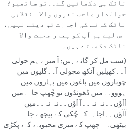
ناٹک ہی دکھائیں گے۔۔تو ساتھیو؛
حوالدار صاحب نعروں والا انقلابی
ناٹک کرنے کی اجازت تو دیتے نہیں،
اس لیے ہم آپ کو پیار محبت والا
ناٹک دکھاتے ہیں۔
(سب مل کر گاتے ہیں: آ میرے ہم جولی
آ۔۔کھیلیں آنکھ مچولی آ۔۔گلیوں میں
چوباروں میں باغوں میں بہاروں میں
ہووو۔۔میں ڈھونڈوں تو چُھپ جا۔۔میں
آآؤں۔۔نہ نہ۔۔آ آؤں۔۔نہ نہ۔۔میں
آآؤں۔۔آجا۔۔کہ چُکی کے پیچھے جا
بیٹھی۔۔ چھپ کے میری محبوبہ، کہ، پکڑی