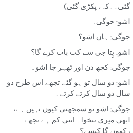
گئی۔۔کہ، پکڑی گئی)
اشو: جوگی۔
جوگی: ہاں اشو؟
اشو: پِتا جی سے کب بات کرے گا؟
جوگی: کچھ دن اور ٹھہر جا اشو۔
اشو: دو سال تو ہو گئے تجھے اس طرح دو
سال دو سال کرتے کرتے۔
جوگی: اشو تو سمجھتی کیوں نہیں ہے،
ابھی میری تنخواہ اتنی کم ہے تجھے
رکھوں گا کیسے؟