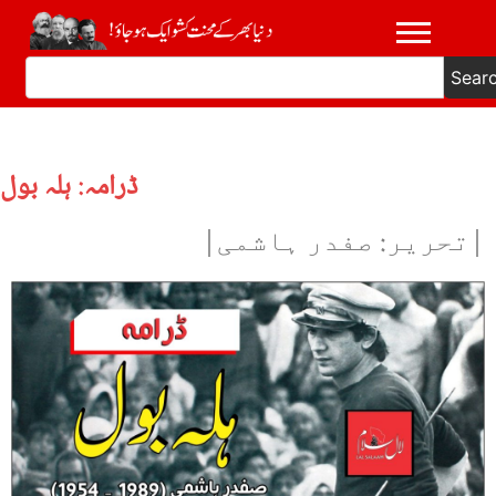
Sear
ڈرامہ: ہلہ بول
|تحریر: صفدر ہاشمی|