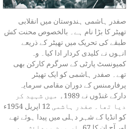
صفدر ہاشمی ہندوستان میں انقلابی
تھیٹر کا بڑا نام ہے۔ بالخصوص محنت کش
طبقے کی تحریک میں تھیٹر کے ذریعے
انہوں نے کلیدی کردار ادا کیا۔ وہ
کمیونسٹ پارٹی کے سرگرم کارکن بھی
تھے۔ صفدر ہاشمی کو ایک تھیٹر
پرفارمںنس کے دوران مقامی سرمایہ
دارکے غنڈوں نے 1989ء میں شہید کر
دیا تھا۔ صفدر ہاشمی 12 اپریل 1954ء
کو انڈیا کے شہر دہلی میں پیدا ہوئے تھے
اور آج ان کا 67واں یوم پیدائش ہے۔