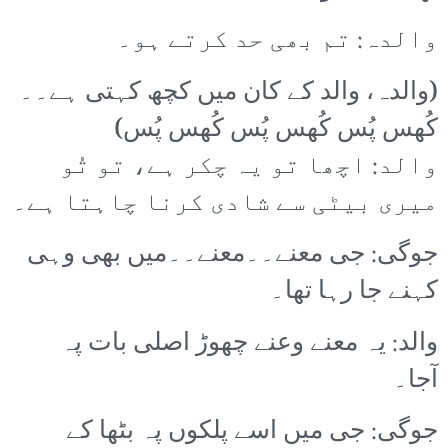
والدہ: تم بھی حد کرتے ہو۔
(والدہ، والد کے کان میں کچھ کہتی ہے۔۔
کُھس پُس کُھس پُس کُھس پُس)
والد: اچھا تو یہ چکر ہے، تو تُو
میری بیٹی سے شادی کرنا چاہتا ہے۔
جوگی: جی معنے۔۔معنے۔۔میں بھی وہی
کہنے جا رہا تھا۔
والد: یہ معنے وعنے چھوڑ اصلی بات پہ
آجا۔
جوگی: جی میں اسے پلکوں پہ بٹھا کے