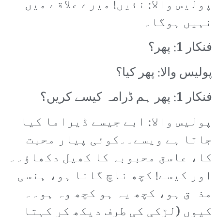
پولیس والا: نئیں! میرے علاقے میں
نہیں ہوگا۔
فنکار 1: پھر؟
پولیس والا: پھر کیا؟
فنکار 1: پھر ہم ڈرامہ کیسے کریں؟
پولیس والا: ابے جیسے ڈیراما کیا
جاتا ہے ویسے۔۔کوئی پیار محبت
کا، عاسق محبوبہ کا کھیل دکھاؤ۔۔
اور کیسے! کچھ ناچ گانا ہو، ہنسی
مذاق ہو، کچھ یہ ہو کچھ وہ ہو۔۔
کیوں (لڑکی کی طرف دیکھ کر کہتا