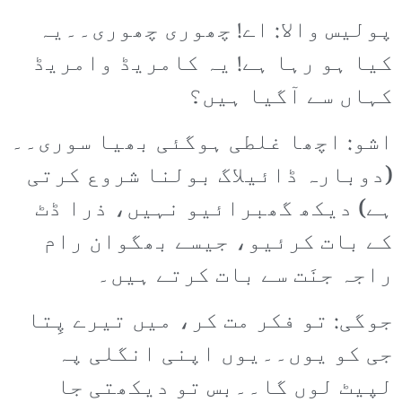
پولیس والا: اے! چھوری چھوری۔۔یہ
کیا ہو رہا ہے! یہ کامریڈ وامریڈ
کہاں سے آگیا ہیں؟
اشو: اچھا غلطی ہوگئی بھیا سوری۔۔
(دوبارہ ڈائیلاگ بولنا شروع کرتی
ہے) دیکھ گھبرائیو نہیں، ذرا ڈٹ
کے بات کرئیو، جیسے بھگوان رام
راجہ جنَت سے بات کرتے ہیں۔
جوگی: تو فکر مت کر، میں تیرے پِتا
جی کو یوں۔۔یوں اپنی انگلی پہ
لپیٹ لوں گا۔۔بس تو دیکھتی جا