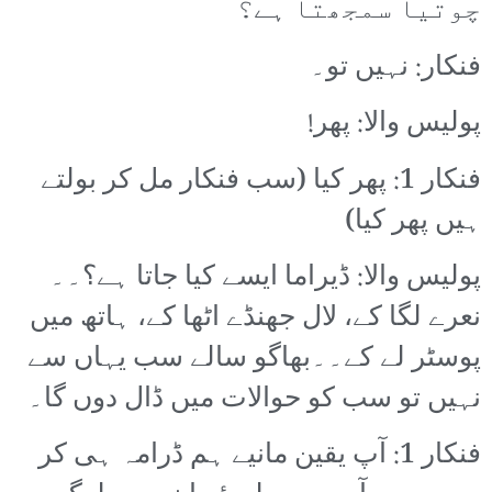
چوتیا سمجھتا ہے؟
فنکار: نہیں تو۔
پولیس والا: پھر!
فنکار 1: پھر کیا (سب فنکار مل کر بولتے
ہیں پھر کیا)
پولیس والا: ڈیراما ایسے کیا جاتا ہے؟۔۔
نعرے لگا کے، لال جھنڈے اٹھا کے، ہاتھ میں
پوسٹر لے کے۔۔بھاگو سالے سب یہاں سے
نہیں تو سب کو حوالات میں ڈال دوں گا۔
فنکار 1: آپ یقین مانیے ہم ڈرامہ ہی کر