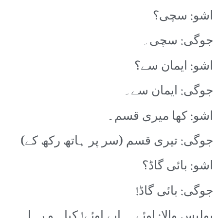
اشو: سچی؟
جوگی: سچی۔
اشو: ایمان سے؟
جوگی: ایمان سے۔
اشو: کھا میری قسم۔
جوگی: تیری قسم (سر پر ہاتھ رکھ کے)
اشو: بائی گاڈ؟
جوگی: بائی گاڈ!
پولیس والا: اوئے۔۔ابے اوئے! کیا ہو رہا