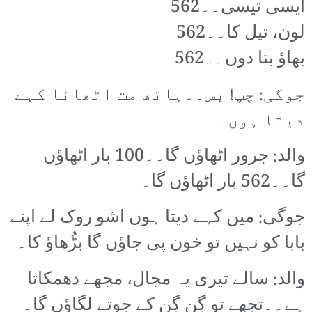
ایسی تیسی۔۔562
لون، تیل کا۔۔562
بھاؤ بتا دوں۔۔562
جوگی: چپ! بس۔۔ہاتھ مت اٹھانا کہے
دیتا ہوں۔
والد: جرور اٹھاؤں گا۔۔100 بار اٹھاؤں
گا۔۔562 بار اٹھاؤں گا۔
جوگی: میں کہے دیتا ہوں اشو روک لے اپنے
بابا کو نہیں تو خون پی جاؤں گا بڑُھاؤ کا۔
والد: سالے تیری یہ مجال، مجھے دھمکاتا
ہے۔۔تجھے تو گِن گِن کے جوتے لگاؤں گا۔