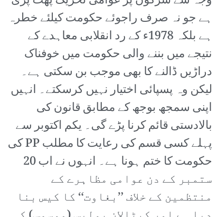
وجہ سے سڑکوں پر عوامی تحریک پھٹ پڑی
ہے جو نہ صرف راجوئے حکومت کیلئے خطرہ
ہے بلکہ 1978ء کے رد انقلابی معاہدے کے
نتیجے میں بننے والی حکومت میں خوفناک
دراڑیں ڈالنے کا بھی موجب بن سکتی ہے۔
لیکن وہ پسپائی اختیار نہیں کرسکتے۔ انہیں
اپنی سمجھ بوجھ کے مطابق قانون کی
بالادستی قائم کرنا پڑے گی۔ یکم اکتوبر سے
پہلے کسی قسم کی رعایت کا مطلب PP کی
حکومت کا ختم ہونا ہے۔ انہوں نے اب 20
ستمبر کے دن عوامی مظاہرے کے
منتظمین کے خلاف ’’بغاوت‘‘ کا کیس بنا
دیا ہے اور کیٹالان پولیس (موسوس) کی