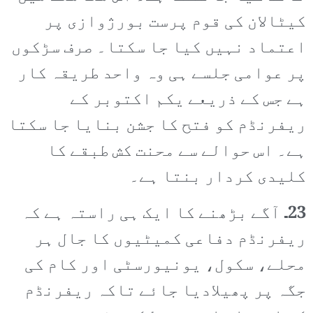
کیٹالان کی قوم پرست بورژوازی پر
اعتماد نہیں کیا جا سکتا۔ صرف سڑکوں
پر عوامی جلسے ہی وہ واحد طریقہ کار
ہے جس کے ذریعے یکم اکتوبر کے
ریفرنڈم کو فتح کا جشن بنایا جا سکتا
ہے۔ اس حوالے سے محنت کش طبقے کا
کلیدی کردار بنتا ہے۔
23۔
آگے بڑھنے کا ایک ہی راستہ ہے کہ
ریفرنڈم دفاعی کمیٹیوں کا جال ہر
محلے، سکول، یونیورسٹی اور کام کی
جگہ پر پھیلادیا جائے تاکہ ریفرنڈم