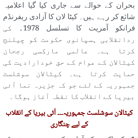
بحران کے حوالے سے جاری کیا گیا اعلامیہ
شائع کر رہے ہیں۔ کیٹا لان کا آزادی ریفرنڈم
فرانکو آمریت کا تسلسل 1978ء کی
ردانقلابی ہسپانوی حکومت کو چیلنج
کرتا ہے۔ عالمی مارکسی رجحان
کیٹالان کے عوام کے حق خودارادیت کی
حمایت کرتا ہے۔ کیٹالان سوشلسٹ
جمہوریہ کے لئے جو کہ جزیرہ نما آئی
بیریا کے انقلاب کا نقطہ آغاز ہوگا۔
کیٹالان سوشلسٹ جمہوریہ۔۔۔ آئی بیریا کے انقلاب
کے لیے چنگاری