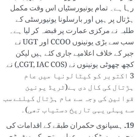
رہا ہے۔ تمام یونیورسٹیاں اس وقت مکمل
ہڑتال پر ہیں اور بارسلونا یونیورسٹی کے
طلبہ نے مرکزی عمارت پر قبضہ کر لیا ہے۔
سب سے بڑی یونینوں CCOO اور UGT نے
جبر کے خلاف اعلامیے جاری کئے ہیں لیکن
کچھ چھوٹی یونینوں نے (CGT, IAC COS,) نے
3 اکتوبر کو کیٹالونیا میں عام
ہڑتال کی کال دی ہے(ٹریڈ یونین
قوانین کی وجہ سے عام ہڑتال کیلئے سب
سے پہلی یہی تاریخ دستیاب تھی)۔
19۔
ہسپانوی حکمران طبقے کے اقدامات کی