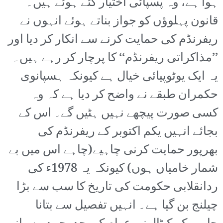
ہوا ہے، وہ پسپائی اختیار کئے ہوئے ہیں۔
قانون پہلوؤں کو جواز بناتے ہوئے انہوں نے
ریفرنڈم کی حمایت کرنے سے انکار کر دیا اور
’’مذاکراتی ریفرنڈم‘‘ کا پرچار کر رہے ہیں۔
یہ ایک یوٹوپیائی خیال ہے کیونکہ ہسپانوی
حکمران طبقے نے واضح کر دیا ہے کہ وہ
کسی صورت پیچھے نہیں ہٹیں گے۔ اس کے
بجائے انہیں یکم اکتوبر کے ریفرنڈم کی
بھرپور حمایت کرنی چاہیے(چاہے اس میں بے
شمار خامیاں ہوں) کیونکہ یہ 1978ء کی
ردانقلابی حکومت کی تاریخ کا سب سے بڑا
چیلنج بن گیا ہے۔ انہیں تفصیل سے بتانا