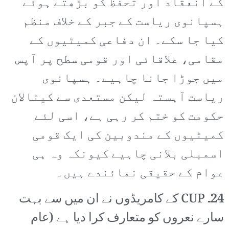
کے انعقاد اور تحفظ کو بڑھتے ہوئے
ہسپانوی ریاست کے جبر کے خلاف منظم
کیا جا سکے۔ ان دفاعی کمیٹیوں کے
مقامی، علاقائی اور قومی سطح پر آپس
میں جوڑا جانا چاہیے۔ ہسپانوی
ریاست آہستہ لیکن مستعدی سے کیٹالان
حکومت کو ختم کر رہی ہے، اسی لئے
کمیٹیوں کے مندوبین کی ایک قومی
اسمبلی بلانی چاہیے کیونکہ وہ ہی
عوام کے حقیقی نمائندے ہیں۔
24۔
CUP کے کامریڈوں نے ان میں سے بہت
سارے نعروں کو متعارف کرا دیا ہے (عام