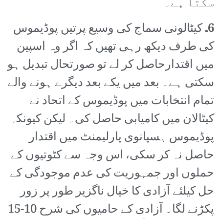
سکتا ہے۔
6۔
کیٹالونی سماج کی وسیع پرتیں پوڈیموس
کی طرف دیکھ رہی تھیں کہ اگر وہ اسپین
میں اقتدارحاصل کر لے تو صورتحال تبدیل ہو
سکتی ہے۔ بعد میں یکے بعد دیگرے ہونے والے
تمام انتخابات میں پوڈیموس کے اتحاد نے
کیٹالان میں کامیابی حاصل کی۔ لیکن کیونکہ
پوڈیموس ہسپانوی پارلیمنٹ میں اقتدار
حاصل نہ کر سکی، اس وجہ سے کٹوتیوں کے
حملوں اور جمہوریت کی عدم موجودگی کے
حل کیلئے آزادی کا خیال ناگزیر طور پر زور
پکڑنے لگا۔ آزادی کے حامیوں کی شرح 10-15