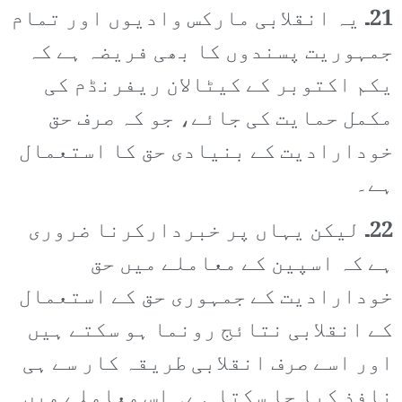
21۔
یہ انقلابی مارکس وادیوں اور تمام
جمہوریت پسندوں کا بھی فریضہ ہے کہ
یکم اکتوبر کے کیٹالان ریفرنڈم کی
مکمل حمایت کی جائے، جو کہ صرف حق
خودارادیت کے بنیادی حق کا استعمال
ہے۔
22۔
لیکن یہاں پر خبردارکرنا ضروری
ہے کہ اسپین کے معاملے میں حق
خودارادیت کے جمہوری حق کے استعمال
کے انقلابی نتائج رونما ہو سکتے ہیں
اور اسے صرف انقلابی طریقہ کار سے ہی
نافذ کیا جا سکتا ہے۔ اس معاملے میں