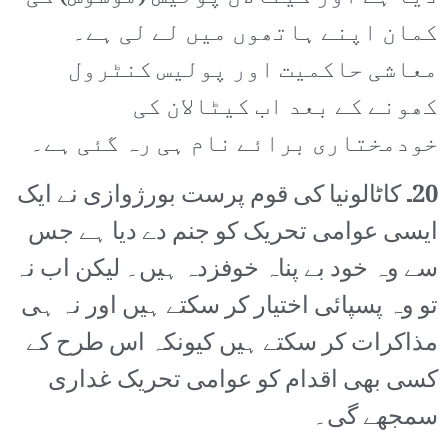
کمان اپنے ہاتھوں میں لے لی ہے۔
معاشی حاکمیت اور پولیس کنٹرول
کھونے کے بعد اب کیٹالان کی
خودمختاری برائے نام ہی رہ گئی ہے۔
20۔
کاٹالونیا کی قوم پرست بورژوازی نے ایک
ایسی عوامی تحریک کو جنم دے دیا ہے جس
سے وہ خود بے پناہ خوفزدہ ہیں۔ لیکن اب نہ
تو وہ پسپائی اختیار کر سکتے ہیں اور نہ ہی
مذاکرات کر سکتے ہیں کیونکہ اس طرح کے
کسی بھی اقدام کو عوامی تحریک غداری
سمجھے گی۔