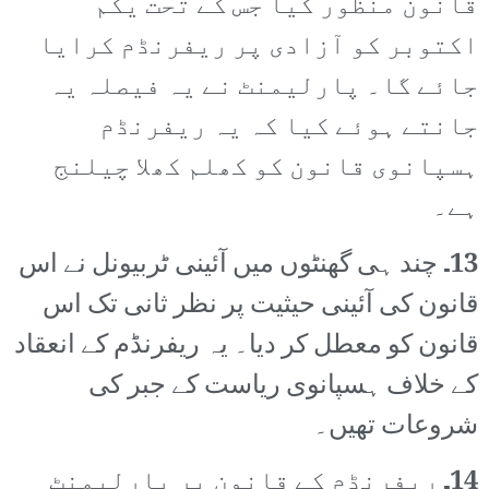
قانون منظور کیا جس کے تحت یکم
اکتوبر کو آزادی پر ریفرنڈم کرایا
جائے گا۔ پارلیمنٹ نے یہ فیصلہ یہ
جانتے ہوئے کیا کہ یہ ریفرنڈم
ہسپانوی قانون کو کھلم کھلا چیلنج
ہے۔
13۔
چند ہی گھنٹوں میں آئینی ٹربیونل نے اس
قانون کی آئینی حیثیت پر نظر ثانی تک اس
قانون کو معطل کر دیا۔ یہ ریفرنڈم کے انعقاد
کے خلاف ہسپانوی ریاست کے جبر کی
شروعات تھیں۔
14۔
ریفرنڈم کے قانون پر پارلیمنٹ