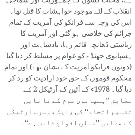
ہے، محنت کشوں کے جمہوریت اور سماجی
انقلاب کے لئے موجود خواہشات کا قتل تھا۔
اس کی وجہ سے فرانکو کی آمریت کے تمام
جرائم کی خلاصی ہو گئی اور آمریت کا
ریاستی ڈھانچہ قائم رہا، بادشاہت اور
ہسپانوی جھنڈے کو عوام پر مسلط کر دیا گیا
(دونوں فرانکو آمریت کے نشان تھے) اور تمام
محکوم قوموں کے حق خود ارادیت کو رد کر
دیا گیا۔ 1978ء کے آئین کے آرٹیکل 2 کے
مطابق ’’ہسپانوی قوم کے نا قابل
تقسیم اتحاد‘‘ کی ،ایک دوسرے آرٹیکل
کے مطابق ’’مسلح افواج ضامن ہے‘‘۔