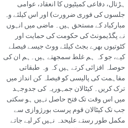
ہڑتال، دفاعی کمیٹیوں کا انعقاد، عوامی
جلسوں کی فوری ضرورت) اور اس کیلئے وہ
مبارکباد کے مستحق ہیں۔ ماضی میں انہوں
نے پگڈیمونٹ کی حکومت کی حمایت اور
کٹوتیوں بھرے بجٹ کیلئے ووٹ جیسے فیصلے
کیے، جو کہ ہم غلط سمجھتے ہیں۔ہم ان کی
حوصلہ افزائی کرتے ہیں کہ وہ طبقاتی
مفاہمت کی پالیسی کو فیصلہ کن انداز میں
ترک کریں۔ کیٹالان جمہوریہ کی جدوجہد
میں اس وقت تک فتح حاصل نہیں ہو سکتی
جب تک کیٹالان قوم پرست بورژوازی سے
مکمل طور رستے علیحدہ نہیں کر لیے جاتے