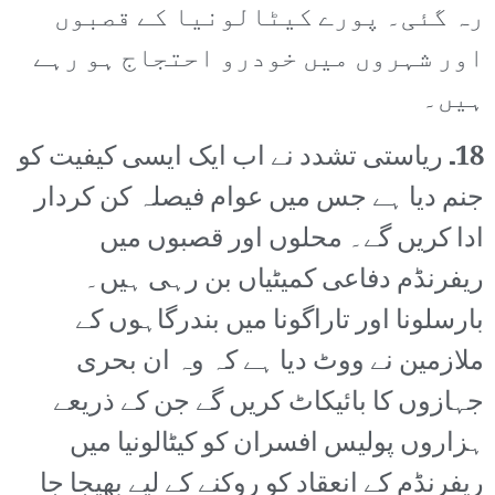
رہ گئی۔ پورے کیٹالونیا کے قصبوں
اور شہروں میں خودرو احتجاج ہو رہے
ہیں۔
18۔
ریاستی تشدد نے اب ایک ایسی کیفیت کو
جنم دیا ہے جس میں عوام فیصلہ کن کردار
ادا کریں گے۔ محلوں اور قصبوں میں
ریفرنڈم دفاعی کمیٹیاں بن رہی ہیں۔
بارسلونا اور تاراگونا میں بندرگاہوں کے
ملازمین نے ووٹ دیا ہے کہ وہ ان بحری
جہازوں کا بائیکاٹ کریں گے جن کے ذریعے
ہزاروں پولیس افسران کو کیٹالونیا میں
ریفرنڈم کے انعقاد کو روکنے کے لیے بھیجا جا