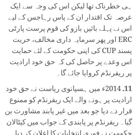
ہی خطرناک تھا لیکن اس کی وجہ سے ایک
عرصہ تک اقتدار ان کے پاس رہاجس کے لیے
اس نے پہلے بائیں بازو کی قوم پرست پارٹی
ERC اور پھر سرمایہ داری مخالف، حریت
پسند CUP کی اپنی حکومت کے لئے حمایت
اس وعدے پر حاصل کی کہ حق خود ارادیت
پر ریفرنڈم کروایا جائے گا۔
11۔
2014ء میں ہسپانوی ریاست نے حق خود
ارادیت پر ہونے والے ایک ریفرنڈم کو ممنوع
قرار دے دیا جو بعد میں غیر پابند مشاورت بن
گیا۔ ریفرنڈم پر پابندی کے جواب میں کیٹالان
حکومت نے فوری انتخابات کا اعلان کر دیا