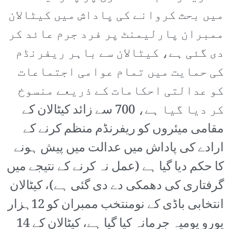
میں بحث کروانے کی پاداش میں کیٹالان
ممبران پارلیمنٹ پر فرد جرم عائد کر
دی گئی ہے، کیٹالان سے باہر ریفرنڈم
کی حمایت میں تمام عوامی اجتماعات
کو عدالتی احکامات کے ذریعے منسوخ
کر دیا گیا ہے، 700 سے زائد کیٹالان کے
مقامی میئروں کو ریفرنڈم منظم کرنے کے
ارادے کی پاداش میں عدالت میں پیش ہونے
کا حکم دیا گیا ہے (عمل نہ کرنے کے نتیجے میں
گرفتاری کی دھمکی دے دی گئی ہے)، کیٹالان
انتخابی باڈی کے نومنتخب ممبران کو 12ہزار
یورو یومیہ جرمانہ کیا گیا ہے، کیٹالان کے 14