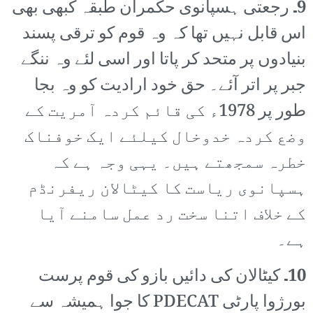
9۔
رجعتی ہسپانوی حکمران طبقہ کبھی بھی
اس قابل نہیں تھا کہ وہ قوم کو ترقی پسند
بنیادوں پر متحد کر پاتا اور اسی لئے وہ ننگے
جبر پر اتر آئے۔ حق خود ارادیت کو وہ بجا
طور پر 1978ء کی قائم کردہ آمریت کے
وضع کردہ خدوخال کیلئے ایک خوفناک
خطرہ سمجھتے ہیں۔ یہی وجہ ہے کہ
ہسپانوی ریاست کا کیٹالان ریفرنڈم
کے خلاف اتنا سخت رد عمل سامنے آیا
ہے۔
10۔
کیٹالان کی دائیں بازو کی قوم پرست
بورژوا پارٹی PDECAT کا جوا ہمیشہ سے