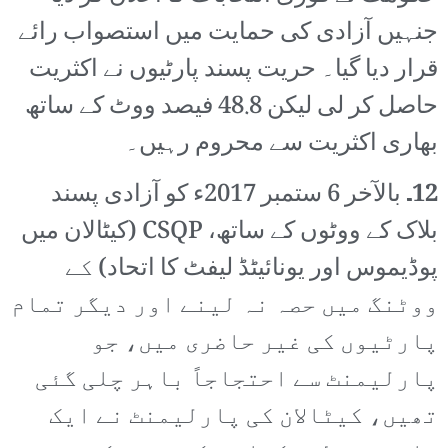
جنہیں آزادی کی حمایت میں استصواب رائے
قرار دیا گیا۔ حریت پسند پارٹیوں نے اکثریت
حاصل کر لی لیکن 48.8 فیصد ووٹ کے ساتھ
بھاری اکثریت سے محروم رہیں۔
12۔
بالآخر 6 ستمبر 2017ء کو آزادی پسند
بلاک کے ووٹوں کے ساتھ، CSQP (کیٹالان میں
پوڈیموس اور یونائیٹڈ لیفٹ کا اتحاد) کے
ووٹنگ میں حصہ نہ لینے اور دیگر تمام
پارٹیوں کی غیر حاضری میں، جو
پارلیمنٹ سے احتجاجاً باہر چلی گئی
تھیں، کیٹالان کی پارلیمنٹ نے ایک