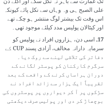
تک عمارت سے باہر نہ نکل سکے اور اگلے دن
علی الصبح ہی وہ وہاں سے نکل پائے کیونکہ
اس وقت تک بیشتر لوگ منتشر ہو چکے تھے
اور کیٹالان پولیس مدد کیلئے موجود تھی۔
17۔
اسی دن، ہزاروں افراد نے پولیس کو
سرمایہ دارانہ مخالف، آزادی پسند CUP کے
دفاتر کی تلاشی لینے سے روک دیا۔
سرگرم کارکنان کو پوسٹر لگانے کے
دوران ہراساں کرنے کے واقعے کے بعد
تقریباً ایک ہزار سے زائد افراد نے
سڑکوں پر آ کر دیواروں پر پوسٹروں کی
بوچھاڑ کر دی اور پولیس صرف دیکھتی