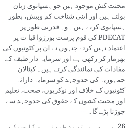
محنت کش موجود ہیں جو ہسپانوی زبان
بولتے ہیں اور اپنی شناخت کم وبیش، بطور
ہسپانوی کرتے ہیں۔ وہ قدرتی طور پر
PDECAT کی قوم پرست بورژوا قیا ت پر
اعتماد نہیں کرتے جنہوں نے ان پر کٹوتیوں کی
بھرمار کر رکھی ہے اور سرمایہ دار طبقے کے
مفادات کی نمائندگی کرتے ہیں۔ کیٹالان
جمہوریہ کی جدوجہد کو سرمایہ دارانہ
کٹوتیوں کے خلاف اور نوکریوں، صحت، تعلیم
اور محنت کشوں کے حقوق کی جدوجہد سے
جوڑنا پڑے گا۔
26۔
یہی وہ بہترین طریقہ ہو گا جس کے