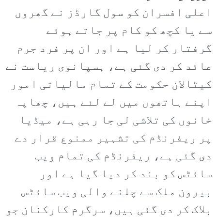
اعلی افسران کو سول گارڈز نے گھروں
سے یا کچھ کو کام پر جاتے ہوئے
گرفتار کر لیا ہے اور ان پر فرد جرم
عائد کر دی گئی ہے، ہسپانوی ریاست نے
کیٹالان حکومت کے تمام مالیاتی امور
اپنے ہاتھوں میں لے لئے ہیں، چھاپہ
خانوں کی تلاشی لی جا رہی ہے، میڈیا
پر ریفرنڈم کی تشہیر ممنوع قرار دے
دی گئی ہے، ریفرنڈم کی تمام ویب
سائٹس کو بند کر دیا گیا ہے اور
بیرون ملک سے چلنے والی ویب سائٹس
بلاک کر دی گئی ہیں، سرگرم کارکنان جو