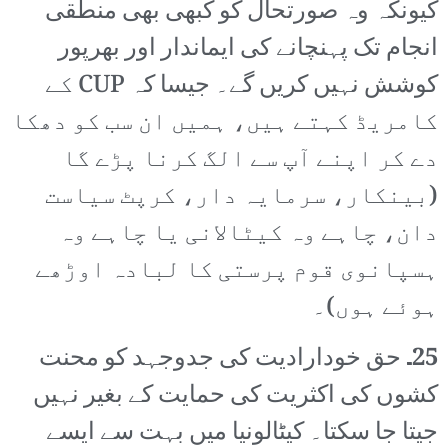
کیونکہ وہ صورتحال کو کبھی بھی منطقی
انجام تک پہنچانے کی ایماندار اور بھرپور
کوشش نہیں کریں گے۔ جیسا کہ CUP کے
کامریڈ کہتے ہیں، ہمیں ان سب کو دھکا
دے کر اپنے آپ سے الگ کرنا پڑے گا
(بینکار، سرمایہ دار، کرپٹ سیاست
دان، چاہے وہ کیٹالانی یا چاہے وہ
ہسپانوی قوم پرستی کا لبادہ اوڑھے
ہوئے ہوں)۔
25۔
حق خودارادیت کی جدوجہد کو محنت
کشوں کی اکثریت کی حمایت کے بغیر نہیں
جیتا جا سکتا۔ کیٹالونیا میں بہت سے ایسے