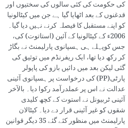
کی حکومت کی کئی سالوں کی سختیوں اور
قدغنوں کے بعد اٹھایا گیا ہے جن میں کیٹالونیا
کو اپنے مستقبل کا فیصلہ کرنے نہیں دیا گیا۔
2006ء کے کیٹالونیا کے آئین (استاتوت) کی،
جس کوپہلے ہی ہسپانوی پارلیمنٹ نے بگاڑ
کر رکھ دیا تھا، ایک ریفرنڈم میں توثیق کی
گئی لیکن بعد میں دائیں بازو کی پاپولر
پارٹی(PP) کی درخواست پر ہسپانوی آئینی
عدالت نے اس پر عملدرآمد رکوا دیا۔ بالآخر
آئینی ٹربیونل نے استوت کے کچھ کلیدی
شقوں کو غیر آئینی قرار دے دیا۔ کیٹالان
پارلیمنٹ میں منظور کئے گئے 35 دیگر قوانین