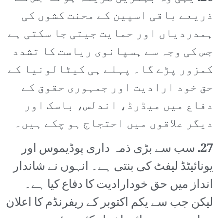
ذریعے باقی اسپین کے محنت کشوں کی
ہمدردیاں اور حمایت جیتی جا سکتی ہے
جس کی وجہ سے ہسپانوی ریاست کا تشدد
کمزور پڑے گا۔ پہلے ہی کیٹالونیا کے
حق خود ارادیت اور جمہوری حقوق کے
دفاع میں میڈرڈ، اندلس، باسک اور
دیگر علاقوں میں احتجاج ہو چکے ہیں۔
27۔
سب سے بڑی ذمہ داری پوڈیموس اور
یونائیٹڈ لیفٹ کی بنتی ہے۔ انہوں نے شاندار
انداز میں حق خودارادیت کا دفاع کیا ہے۔
لیکن جب سے یکم اکتوبر کے ریفرنڈم کا اعلان