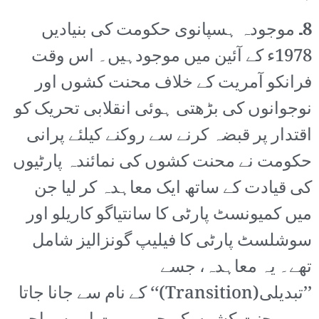
8۔
موجودہ ہسپانوی حکومت کی بنیادیں
1978ء کے آئین میں موجودہیں۔ اس وقت
فرانکو آمریت کے خلاف محنت کشوں اور
نوجوانوں کی بڑھتی ہوئی انقلابی تحریک کو
اقتدار پر قبضہ کرنے سے روکنے کیلئے پرانی
حکومت نے محنت کشوں کی نمائندہ پارٹیوں
کی قیادت کے ساتھ ایک معاہدہ کر لیا جن
میں کمیونسٹ پارٹی کا سانتیاگو کاریلو اور
سوشلسٹ پارٹی کا فیلیپ گونزالیز شامل
تھے۔ یہ معاہدہ، جسے
’’تبدیلی(Transition)‘‘ کے نام سے جانا جاتا