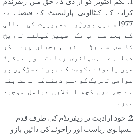
1۔
یکم اکتوبر کو آزادی کے حق میں ریفرنڈم
کرانے کے کیٹالونی پارلیمنٹ کے فیصلے نے
1977ء میں بورژوا جمہوریت کی بحالی
کے بعد سے اب تک اسپین کیلئے تاریخ
کا سب سے بڑا آئینی بحران پیدا کر
دیا ہے۔ ہسپانوی ریاست اور میڈرڈ
میں راجوئے حکومت کے جبر نے سڑکوں پر
عوامی تحریک کو جنم دینے کا باعث بنا
ہے جس میں کچھ انقلابی عوامل موجود
ہیں۔
2۔
خود ارادیت پر ریفرنڈم کی طرف قدم
ہسپانوی ریاست اور راجوئے کی دائیں بازو