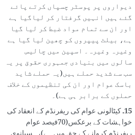
دیواروں پر پوسٹر چسپاں کرتے پائے
گئے ہیں انہیں گرفتار کر لیاگیا ہے
اور ان سے تمام مواد ضبط کر لیا گیا
ہے، بیلٹ پیپروں کو چھین لیا گیا ہے
وغیرہ وغیرہ۔ اسپین میں چالیس
سالوں میں بنیادی جمہوری حقوق پر یہ
سب سے شدید حملے ہیں(یہ حملے شاید
باسک عوام اور ان کی تنظیموں کے خلاف
حملوں کے برابر ہی ہے)۔
15۔
کیٹالونی عوام کی ریفرنڈم کے انعقاد کی
خواہشات کے برعکس(70فیصد عوام
ریفرنڈم کروانے کے حق میں ہے)، ہسپانوی