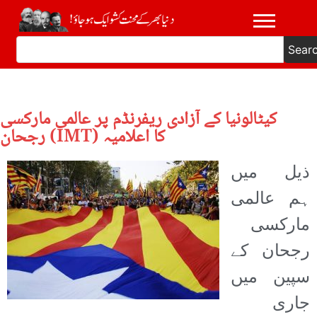
Sear
کیٹالونیا کے آزادی ریفرنڈم پر عالمی مارکسی
رجحان (IMT) کا اعلامیہ
ذیل میں
ہم عالمی
مارکسی
رجحان کے
سپین میں
جاری