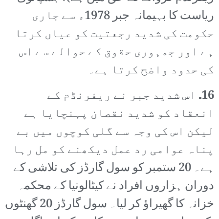
ریاست کا بہیمانہ جبر 1978ء سے جاری
حکومت کی شدید رجعتیت کو عیاں کرتا
ہے اور جمہوری حقوق کے حوالے سے اس
کی حدود واضح کرتا ہے۔
16۔
اس شدید جبر نے ریفرنڈم کے
انعقاد کو شدید نقصان پہنچایا ہے
لیکن اس کی وجہ سے گلی کوچوں میں بے
پناہ عوامی رد عمل دیکھنے کو مل رہا
ہے۔ 20 ستمبر کو سول گارڈز کی تلاشی کے
دوران ہزاروں افراد نے کیٹالونیا کے محکمہ
خزانہ کا گھیراؤ کر لیا۔ سول گارڈز 20 گھنٹوں