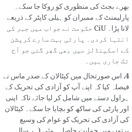
بھرے بجٹ کی منظوری کو روکا جا سکے۔
پارلیمنٹ کے ممبران کو ہیلی کاپٹر کے ذریعے
لانا پڑا۔ CiU حکومت نے جواب میں جبر کی
انتہا کردی۔ پارٹی بہت سارے کرپشن
کے اسکینڈلز میں بھی گھِر گئی جو آج
تک جاری ہیں۔
4۔
اس صورتحال میں کیٹالان کے صدر ماس نے
فیصلہ کیا کہ اپنے آپ کو آزادی کی تحریک کے
ہراول دستے میں شامل کر لیا جائے تاکہ اپنی
اور پارٹی کی ساکھ کو بچایا جا سکے۔ کیٹالان
کی آزادی کی تحریک کو عوام کی وسیع
پرتوں میں حمایت حاصل ہوئی (ہر سال