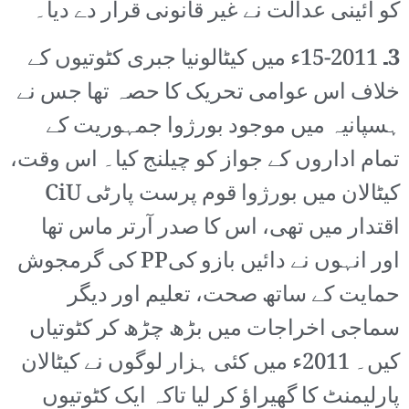
کو آئینی عدالت نے غیر قانونی قرار دے دیا۔
3۔
2011-15ء میں کیٹالونیا جبری کٹوتیوں کے
خلاف اس عوامی تحریک کا حصہ تھا جس نے
ہسپانیہ میں موجود بورژوا جمہوریت کے
تمام اداروں کے جواز کو چیلنج کیا۔ اس وقت،
کیٹالان میں بورژوا قوم پرست پارٹی CiU
اقتدار میں تھی، اس کا صدر آرتر ماس تھا
اور انہوں نے دائیں بازو کیPP کی گرمجوش
حمایت کے ساتھ صحت، تعلیم اور دیگر
سماجی اخراجات میں بڑھ چڑھ کر کٹوتیاں
کیں۔ 2011ء میں کئی ہزار لوگوں نے کیٹالان
پارلیمنٹ کا گھیراؤ کر لیا تاکہ ایک کٹوتیوں