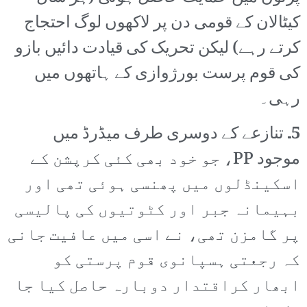
کیٹالان کے قومی دن پر لاکھوں لوگ احتجاج
کرتے رہے) لیکن تحریک کی قیادت دائیں بازو
کی قوم پرست بورژوازی کے ہاتھوں میں
رہی۔
5۔
تنازعے کے دوسری طرف میڈرڈ میں
موجود PP، جو خود بھی کئی کرپشن کے
اسکینڈلوں میں پھنسی ہوئی تھی اور
بہیمانہ جبر اور کٹوتیوں کی پالیسی
پر گامزن تھی، نے اسی میں عافیت جانی
کہ رجعتی ہسپانوی قوم پرستی کو
ابھار کراقتدار دوبارہ حاصل کیا جا