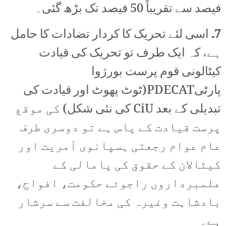
فیصد سے تقریباً 50 فیصد تک بڑھ گئی۔
7۔
اسی لئے تحریک کا کردار تضادات کا حامل
ہے، کہ ایک طرف تو تحریک کی قیادت
کیٹالونی قوم پرست بورژوا
پارٹیPDECAT(ٹوٹ پھوٹ اور قیادت کی
تبدیلی کے بعد CiU کی نئی شکل) کی موقع
پرست قیادت کے پاس ہے تو دوسری طرف
عام عوام رجعتی ہسپانوی آمریت اور
کیٹالان کے حقوق کی پامالی کے
علمبرداروں راجوئے حکومت، افواج،
بادشاہت وغیرہ کی مخالفت سے سرشار
ہے۔