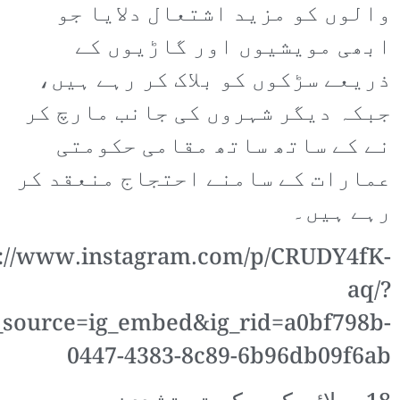
والوں کو مزید اشتعال دلایا جو
ابھی مویشیوں اور گاڑیوں کے
ذریعے سڑکوں کو بلاک کر رہے ہیں،
جبکہ دیگر شہروں کی جانب مارچ کر
نے کے ساتھ ساتھ مقامی حکومتی
عمارات کے سامنے احتجاج منعقد کر
رہے ہیں۔
s://www.instagram.com/p/CRUDY4fK-
aq/?
source=ig_embed&ig_rid=a0bf798b-
0447-4383-8c89-6b96db09f6ab