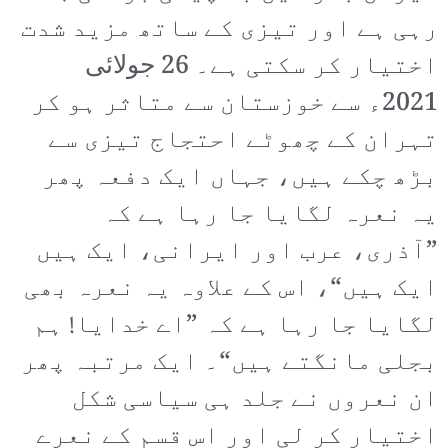
رہی ہے اور تیزی کے ساتھ مزید شدت
اختیار کر سکتی ہے۔ 26 جولائی
2021ء سے خوزستان سے متاثر ہو کر
تہران کے چھوٹے احتجاج تیزی سے
بڑھ چکے ہیں، جہاں ایک دفعہ پھر
یہ نعرہ لگایا جا رہا ہے کہ
”آذری، عرب اور ایرانی، ایک ہیں
ایک ہیں“، اس کے علاوہ یہ نعرہ بھی
لگایا جا رہا ہے کہ ”اے خدایا! ہم
بجلی مانگتے ہیں“۔ ایک مرتبہ پھر
ان نعروں نے جلد ہی سیاسی شکل
اختیار کر لی اور اس قسم کے نعرے