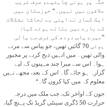
جگہ پر ہونی چاہئیے، صرف غریب
علاقوں میں نہیں۔“ خوزستان میں
ایک کسان نے اپنی بے تحاشا مشکلات
کے بارے میں بتاتے ہوئے کہا:
”میرے پاس دودھ کی غرض سے پالی
ہوئی 70 گائیں تھیں، جو پیاس سے مرنے
والی تھیں۔ میں انہیں ذبح کرنے پر مجبور
ہوا۔ اس سے میرا چند مہینوں کے لیے
گزارہ ہو جائے گا۔ اس کے بعد، مجھے نہیں
معلوم کہ میں کیا کروں گا۔“
جون کے اواخر تک، جب ملک میں درجہ
حرارت 50 ڈگری سینٹی گریڈ تک پہنچ گیا،