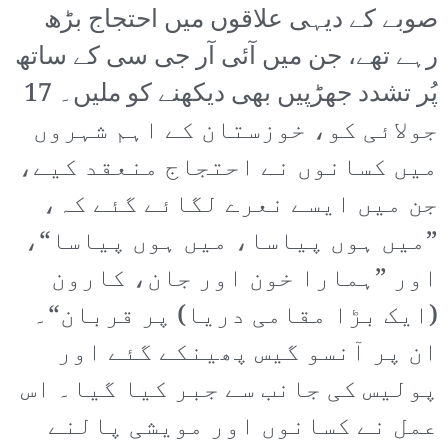
صوبے کے دیہی علاقوں میں احتجاج بڑھ
رہے تھے، جن میں آئی آر جی سی کے ساتھ
پُر تشدد جھڑپیں بھی دیکھنے کو ملیں۔ 17
جولائی کو، خوزستان کے اہم شہروں
میں کسانوں نے احتجاج منعقد کیے،
جن میں ایسے نعرے لگائے گئے کہ،
”میں ہوں پیاسا، میں ہوں پیاسا“،
اور ”ہمارا خون اور جان، کارون
(ایک بڑا مقامی دریا) پر قربان“۔
ان پر آنسو گیس پھینکے گئے اور
پولیس کی جانب سے جبر کیا گیا۔ اس
عمل نے کسانوں اور مویشی پالنے