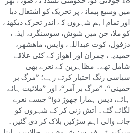
18 جولائی کو، حکومتی تشدد نے صوبے بھر
میں وسیع پیمانے پر تحریک کو اشتعال دیا
اور تمام اہم شہروں کے اندر تحرک دیکھنے
کو ملا، جن میں شوش، سوسنگرد، ایذہ،
دزفول، کوت عبداللہ، وایس، ماھشھر،
حمیدیہ، چمران اور اھواز کے کئی علاقے
شامل تھے۔ مظاہرین کے نعرے بھی
سیاسی رنگ اختیار کرتے رہے؛ ”مرگ بر
خمینی“، ”مرگ بر آمر“، اور ”ملائیت ہائے
ہائے، دیس ہمارا چھوڑ دو!“ جیسے نعرے
لگائے گئے۔ آتش زنی کر کے شہروں کو
جانے والی اہم سڑکیں بلاک کر دی گئیں۔