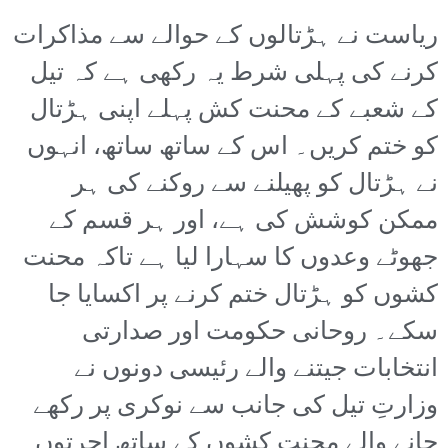
ریاست نے ہڑتالوں کے حوالے سے مذاکرات
کرنے کی پہلی شرط یہ رکھی ہے کہ تیل
کے شعبے کے محنت کش پہلے اپنی ہڑتال
کو ختم کریں۔ اس کے ساتھ ساتھ، انہوں
نے ہڑتال کو پھیلنے سے روکنے کی ہر
ممکن کوشش کی ہے، اور ہر قسم کے
جھوٹے وعدوں کا سہارا لیا ہے تاکہ محنت
کشوں کو ہڑتال ختم کرنے پر اکسایا جا
سکے۔ روحانی حکومت اور صدارتی
انتخابات جیتنے والے رئیسی دونوں نے
وزارتِ تیل کی جانب سے نوکری پر رکھے
جانے والے محنت کشوں کے ساتھ اجرتوں