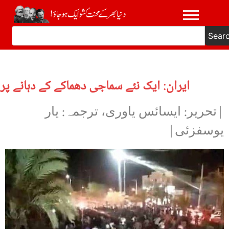
Sear
ایران: ایک نئے سماجی دھماکے کے دہانے پر
|تحریر: ایسائس یاوری، ترجمہ: یار
یوسفزئی|