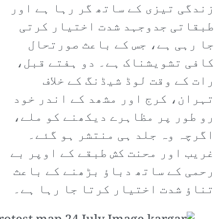
زندگی تیزی کے ساتھ گر رہا ہے اور
طبقاتی جدوجہد شدت اختیار کرتی
جا رہی ہے، جس کے باعث صورتحال
کافی تشویشناک ہے۔ دو ہفتے قبل،
رات کے وقت لوڈ شیڈنگ کے خلاف
تہران، کرج اور مشھد کے اندر خود
رو طور پر مظاہرے دیکھنے کو ملے،
اگرچہ وہ جلد ہی منتشر ہو گئے۔
غریب اور محنت کش طبقے کے اوپر بے
رحمی کے ساتھ دباؤ بڑھنے کے باعث
تناؤ شدت اختیار کرتا جا رہا ہے۔