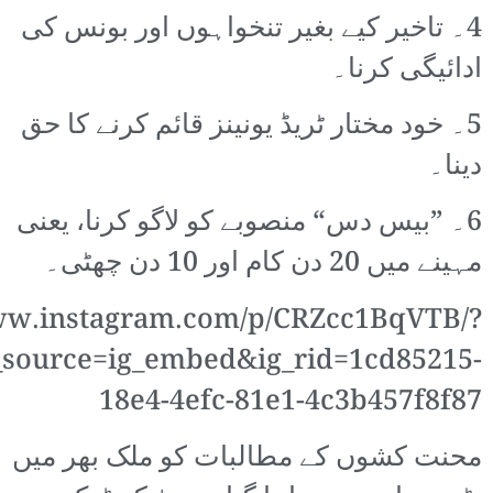
4۔ تاخیر کیے بغیر تنخواہوں اور بونس کی
ادائیگی کرنا۔
5۔ خود مختار ٹریڈ یونینز قائم کرنے کا حق
دینا۔
6۔ ”بیس دس“ منصوبے کو لاگو کرنا، یعنی
مہینے میں 20 دن کام اور 10 دن چھٹی۔
www.instagram.com/p/CRZcc1BqVTB/?
source=ig_embed&ig_rid=1cd85215-
18e4-4efc-81e1-4c3b457f8f87
محنت کشوں کے مطالبات کو ملک بھر میں