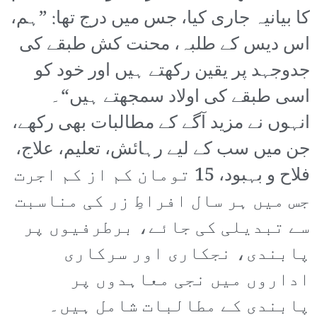
کا بیانیہ جاری کیا، جس میں درج تھا: ”ہم،
اس دیس کے طلبہ، محنت کش طبقے کی
جدوجہد پر یقین رکھتے ہیں اور خود کو
اسی طبقے کی اولاد سمجھتے ہیں“۔
انہوں نے مزید آگے کے مطالبات بھی رکھے،
جن میں سب کے لیے رہائش، تعلیم، علاج،
فلاح و بہبود، 15 تومان کم از کم اجرت
جس میں ہر سال افراطِ زر کی مناسبت
سے تبدیلی کی جائے، برطرفیوں پر
پابندی، نجکاری اور سرکاری
اداروں میں نجی معاہدوں پر
پابندی کے مطالبات شامل ہیں۔