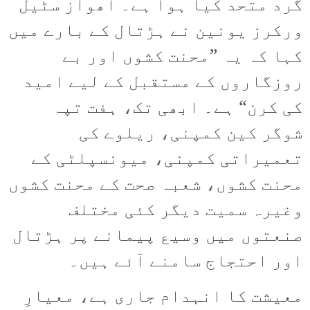
گرد متحد کیا ہوا ہے۔ اھواز سٹیل
ورکرز یونین نے ہڑتال کے بارے میں
کہا کہ یہ ”محنت کشوں اور بے
روزگاروں کے مستقبل کے لیے امید
کی کرن“ ہے۔ ابھی تک، ہفت تپہ
شوگر کین کمپنی، ریلوے کی
تعمیراتی کمپنی، میونسپلٹی کے
محنت کشوں، شعبہ صحت کے محنت کشوں
وغیرہ سمیت دیگر کئی مختلف
صنعتوں میں وسیع پیمانے پر ہڑتال
اور احتجاج سامنے آئے ہیں۔
معیشت کا انہدام جاری ہے، معیارِ