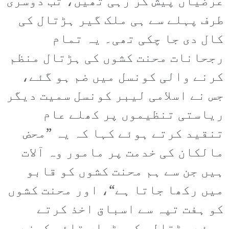
عرضیاں پیش کر رہی تھیں، تب دوسری
طرف پہلے سے ہی ملک گیر ہڑتال کی
کال دی جا چکی تھی۔ یہ تمام
رجحانات محنت کشوں کی ہڑتال منظم
کرنے والی کونسل میں ضم ہو گئے،
جس نے اسلامی لیبر کونسل سمیت دیگر
ریاستی تنظیموں پر کھلے عام
تنقید کرتے ہوئے کہا کہ یہ ”محض
مالکان کی خدمت پر مامور وہ آلات
ہیں جن سے ہم محنت کشوں کو قابو
میں رکھا جاتا ہے“، اور محنت کشوں
کو ہفت تپہ سے اسباق اخذ کرتے