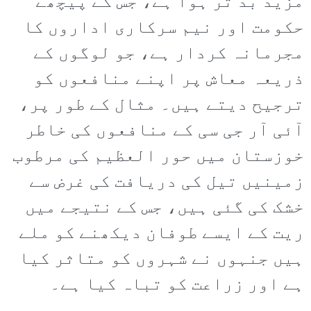
مزید بد تر ہوا ہے، جس کے پیچھے
حکومت اور نیم سرکاری اداروں کا
مجرمانہ کردار ہے، جو لوگوں کے
ذریعہ معاش پر اپنے منافعوں کو
ترجیح دیتے ہیں۔ مثال کے طور پر،
آئی آر جی سی کے منافعوں کی خاطر
خوزستان میں حور العظیم کی مرطوب
زمینیں تیل کی دریافت کی غرض سے
خشک کی گئی ہیں، جس کے نتیجے میں
ریت کے ایسے طوفان دیکھنے کو ملے
ہیں جنہوں نے شہروں کو متاثر کیا
ہے اور زراعت کو تباہ کیا ہے۔