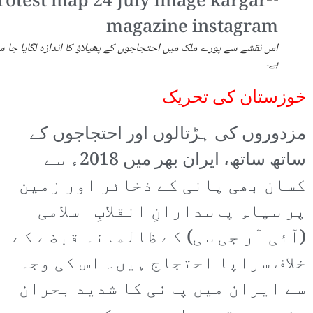
اس نقشے سے پورے ملک میں احتجاجوں کے پھیلاؤ کا اندازہ لگایا جا س
ہے۔
خوزستان کی تحریک
مزدوروں کی ہڑتالوں اور احتجاجوں کے
ساتھ ساتھ، ایران بھر میں 2018ء سے
کسان بھی پانی کے ذخائر اور زمین
پر سپاہِ پاسدارانِ انقلابِ اسلامی
(آئی آر جی سی) کے ظالمانہ قبضے کے
خلاف سراپا احتجاج ہیں۔ اس کی وجہ
سے ایران میں پانی کا شدید بحران