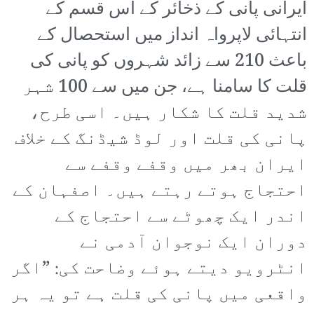
ایرانی پانی کے ذخائر کے اس قسم کے
انتہائی لاپرواہ انداز میں استحصال کے
باعث 210 سے زائد شہروں کو پانی کی
قلت کا سامنا ہے، جن میں سے 100 شہر
شدید قلت کا شکار ہیں۔ اسی طرح،
پانی کی قلت اور لوڈ شیڈنگ کے خلاف
ایران بھر میں وقفے وقفے سے
احتجاج ہوتے رہتے ہیں۔ اصفہان کے
اندر ایک چھوٹے سے احتجاج کے
دوران ایک نوجوان آدمی نے
انٹرویو دیتے ہوئے وضاحت کی: ”اگر
واقعی میں پانی کی قلت ہے تو یہ ہر