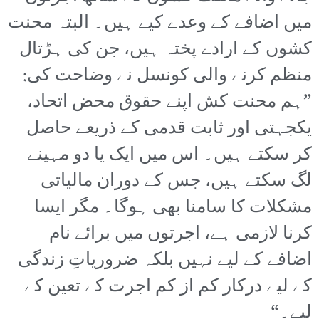
میں اضافے کے وعدے کیے ہیں۔ البتہ محنت
کشوں کے ارادے پختہ ہیں، جن کی ہڑتال
منظم کرنے والی کونسل نے وضاحت کی:
”ہم محنت کش اپنے حقوق محض اتحاد،
یکجہتی اور ثابت قدمی کے ذریعے حاصل
کر سکتے ہیں۔ اس میں ایک یا دو مہینے
لگ سکتے ہیں، جس کے دوران مالیاتی
مشکلات کا سامنا بھی ہوگا۔ مگر ایسا
کرنا لازمی ہے، اجرتوں میں برائے نام
اضافے کے لیے نہیں بلکہ ضروریاتِ زندگی
کے لیے درکار کم از کم اجرت کے تعین کے
لیے۔“