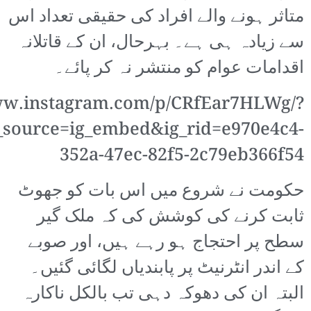
متاثر ہونے والے افراد کی حقیقی تعداد اس
سے زیادہ ہی ہے۔ بہرحال، ان کے قاتلانہ
اقدامات عوام کو منتشر نہ کر پائے۔
www.instagram.com/p/CRfEar7HLWg/?
source=ig_embed&ig_rid=e970e4c4-
352a-47ec-82f5-2c79eb366f54
حکومت نے شروع میں اس بات کو جھوٹ
ثابت کرنے کی کوشش کی کہ ملک گیر
سطح پر احتجاج ہو رہے ہیں، اور صوبے
کے اندر انٹرنیٹ پر پابندیاں لگائی گئیں۔
البتہ ان کی دھوکہ دہی تب بالکل ناکارہ