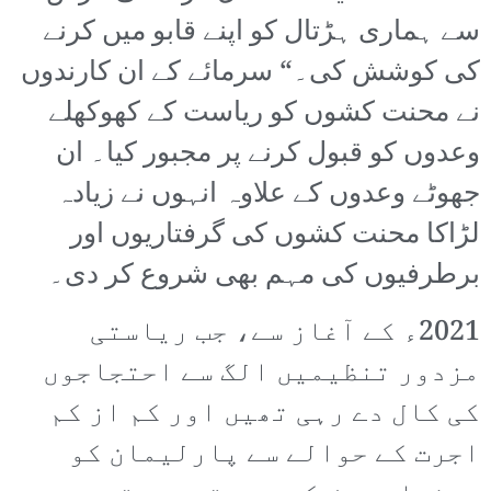
سے ہماری ہڑتال کو اپنے قابو میں کرنے
کی کوشش کی۔“ سرمائے کے ان کارندوں
نے محنت کشوں کو ریاست کے کھوکھلے
وعدوں کو قبول کرنے پر مجبور کیا۔ ان
جھوٹے وعدوں کے علاوہ انہوں نے زیادہ
لڑاکا محنت کشوں کی گرفتاریوں اور
برطرفیوں کی مہم بھی شروع کر دی۔
2021ء کے آغاز سے، جب ریاستی
مزدور تنظیمیں الگ سے احتجاجوں
کی کال دے رہی تھیں اور کم از کم
اجرت کے حوالے سے پارلیمان کو