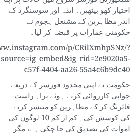
سیکیورٹی فورسز شروع میں حالات پر اپنا
اختیار کھو بیٹھیں۔ ایذہ اور سوسنگرد کے
اندر مظاہرین کے مشتعل ہجوم نے
حکومتی عمارات پر قبضہ کر لیا۔
www.instagram.com/p/CRilXmhpSNz/?
source=ig_embed&ig_rid=2e9020a5-
c57f-4404-aa26-55a4c6b9dc40
حکومت نے اپنی محدود فورسز کے ذریعے
جوابی کارروائی کرتے ہوئے براہِ راست
فائرنگ کر کے مظاہرین کو منتشر کرنے
کی کوشش کی۔ کم از کم 10 لوگوں کی
اموات کی تصدیق کی جا چکی ہے، مگر