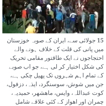
15 جولائی سے، ایران کے صوبہ خوزستان
میں پانی کی قلت کے خلاف ہونے والے
احتجاجوں نے ایک طاقتور مقامی تحریک
کی شکل اختیار کر لی ہے، جو اب صوبے
کے تمام اہم شہروں تک پھیل چکی ہے،
جن میں شوش، سوسنگرد، ایذہ، دزفول،
کوت عبداللہ، وایس، ماھشھر، حمیدیہ،
چمران اور اھواز کے کئی علاقے شامل