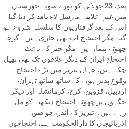
بعد، 23 جولائی کو پورے صوبہ خوزستان
میں غیر اعلانیہ مارشل لاء نافذ کر دیا گیا۔
اس کے بعد گرفتاریوں کا سلسلہ شروع ہو
گیا، مگر احتجاج اب بھی جاری ہیں، اگرچہ
چھوٹے پیمانے پر۔ مگر جبر کے باعث
احتجاج ایران کے دیگر علاقوں تک بھی پھیل
چکے ہیں، جہاں تبریز میں بڑے احتجاج
وقوع پذیر ہونے کے ساتھ ساتھ تہران،
اردبیل، قزوین، کرج، کرمانشاہ اور دیگر
جگہوں پر چھوٹے احتجاج دیکھنے کو مل
رہے ہیں۔ تبریز کے اندر، جو صوبہ
آذربائیجان کا دارالحکومت ہے، احتجاجوں