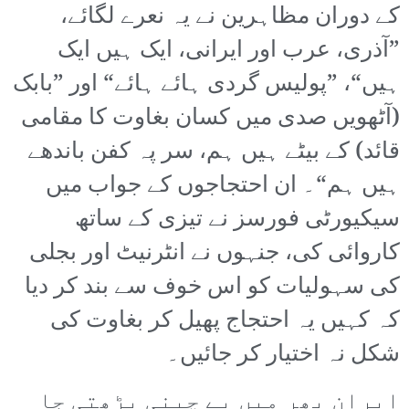
کے دوران مظاہرین نے یہ نعرے لگائے،
”آذری، عرب اور ایرانی، ایک ہیں ایک
ہیں“، ”پولیس گردی ہائے ہائے“ اور ”بابک
(آٹھویں صدی میں کسان بغاوت کا مقامی
قائد) کے بیٹے ہیں ہم، سر پہ کفن باندھے
ہیں ہم“۔ ان احتجاجوں کے جواب میں
سیکیورٹی فورسز نے تیزی کے ساتھ
کاروائی کی، جنہوں نے انٹرنیٹ اور بجلی
کی سہولیات کو اس خوف سے بند کر دیا
کہ کہیں یہ احتجاج پھیل کر بغاوت کی
شکل نہ اختیار کر جائیں۔
ایران بھر میں بے چینی بڑھتی جا