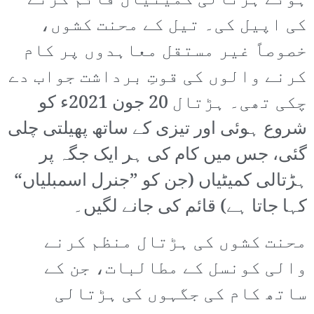
ہوئے ہڑتالی کمیٹیاں قائم کرنے
کی اپیل کی۔ تیل کے محنت کشوں،
خصوصاً غیر مستقل معاہدوں پر کام
کرنے والوں کی قوتِ برداشت جواب دے
چکی تھی۔ ہڑتال 20 جون 2021ء کو
شروع ہوئی اور تیزی کے ساتھ پھیلتی چلی
گئی، جس میں کام کی ہر ایک جگہ پر
ہڑتالی کمیٹیاں (جن کو ”جنرل اسمبلیاں“
کہا جاتا ہے) قائم کی جانے لگیں۔
محنت کشوں کی ہڑتال منظم کرنے
والی کونسل کے مطالبات، جن کے
ساتھ کام کی جگہوں کی ہڑتالی