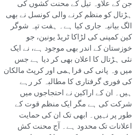
جن کے علاوہ تیل کے محنت کشوں کی
ہڑتال کو منظم کرنے والی کونسل نے بھی
الگ بیانیہ جاری کیا ہے۔ ہفت تپہ شوگر
کین کمپنی کی لڑاکا ٹریڈ یونین، جو
خوزستان کے اندر بھی موجود ہے، نے ایک
نئی ہڑتال کا اعلان بھی کر دیا ہے جس
میں وہ پانی کی فراہمی اور کرپٹ مالکان
کی فوری گرفتاری کا مطالبہ کر رہے
ہیں۔ ان کے اراکین نے احتجاجوں میں
شرکت کی ہے مگر ایک منظم قوت کے
طور پر نہیں۔ ابھی تک ان کی حمایت
اعلانات تک محدود ہے۔ آج محنت کش