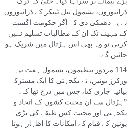
بڑے پیمانے پر سراہا گیا۔ حتیٰ کہ ٹرک
ڈرائیوروں، بشمول تیل ٹینکر کے ڈرائیوروں
نے یہ دھمکی دی کہ اگر حکومت اگست
کے مہینے تک ان کے مطالبات تسلیم نہیں
کرتی تو وہ بھی اس ہڑتال میں شریک ہو
جائیں گے۔
114 مزدور تنظیموں، بشمول ہفت تپہ
ورکرز یونین، نے یکجہتی کا ایک مشترکہ
بیانیہ جاری کیا، جس میں درج تھا کہ:
”ہڑتال سے ان محنت کشوں کے اتحاد و
یکجہتی اور محنت کش طبقے کی بڑی
یونین کے قیام کے امکانات کا اظہار ہوتا