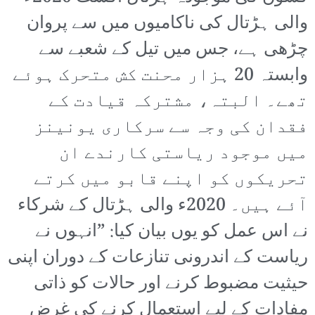
والی ہڑتال کی ناکامیوں میں سے پروان
چڑھی ہے، جس میں تیل کے شعبے سے
وابستہ 20 ہزار محنت کش متحرک ہوئے
تھے۔ البتہ، مشترکہ قیادت کے
فقدان کی وجہ سے سرکاری یونینز
میں موجود ریاستی کارندے ان
تحریکوں کو اپنے قابو میں کرتے
آئے ہیں۔ 2020ء والی ہڑتال کے شرکاء
نے اس عمل کو یوں بیان کیا: ”انہوں نے
ریاست کے اندرونی تنازعات کے دوران اپنی
حیثیت مضبوط کرنے اور حالات کو ذاتی
مفادات کے لیے استعمال کرنے کی غرض