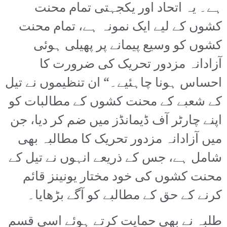
ہے۔ یہ اتحاد اور یکجہتی تمام محنت
کشوں کے لیے ایک نمونہ ہے، تمام محنت
کشوں کو وسیع پیمانے پر پھیلی ہوئی
آزادانہ مزدور تحریک کی ضرورت کا
احساس ہونا چاہئیے۔“ ان تنظیموں نے تیل
کے شعبے کے محنت کشوں کے مطالبات کو
اپنے چارٹر آف ڈیمانڈز میں ضم کر دیا، جن
میں آزادانہ مزدور تحریک کا مطالبہ بھی
شامل ہے، جس کے ذریعے انہوں نے تیل کے
محنت کشوں کی خود مختار یونینز قائم
کرنے کے حق کے مطالبے کو آگے بڑھایا۔
طلبہ نے بھی حمایت کرتے ہوئے اسی قسم