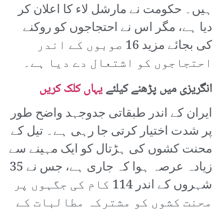
ہیں۔ حکومت نے مارشل لاء کا اعلان کر
دیا ہے، مگر اس نے احتجاجوں کو روکنے
کی بجائے مزید 16 صوبوں کے اندر
احتجاجوں کو اشتعال دے دیا ہے۔
انگریزی میں پڑھنے کیلئے
یہاں کلک کریں
ایران کے اندر طبقاتی جدوجہد واضح طور
پر شدت اختیار کرتی جا رہی ہے۔ تیل کے
محنت کشوں کی ہڑتال کو ایک مہینے سے
زیادہ عرصہ ہوا کہ جاری ہے، جس نے 35
شہروں کے اندر 114 کام کی جگہوں پر
محنت کشوں کو مشترکہ مطالبات کے