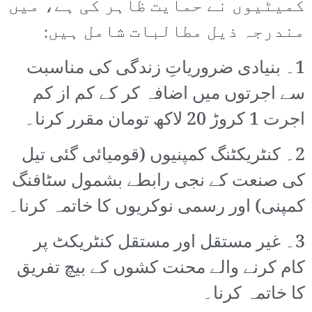
کمیٹیوں نے حمایت ظاہر کی ہے، میں
مندرجہ ذیل مطالبات شامل ہیں:
1۔ بنیادی ضروریاتِ زندگی کی مناسبت
سے اجرتوں میں اضافہ کر کے کم از کم
اجرت 1 کروڑ 20 لاکھ تومان مقرر کرنا۔
2۔ کنٹریکٹنگ کمپنیوں (قومیائی گئی تیل
کی صنعت کے نجی رابطے بشمول سٹافنگ
کمپنی) اور رسمی نوکریوں کا خاتمہ کرنا۔
3۔ غیر مستقل اور مستقل کنٹریکٹ پر
کام کرنے والے محنت کشوں کے بیچ تفریق
کا خاتمہ کرنا۔