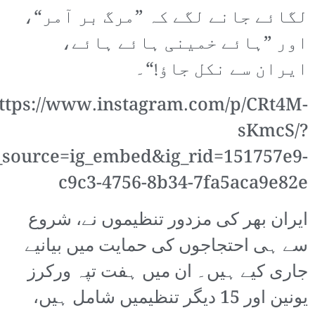
لگائے جانے لگے کہ ”مرگ بر آمر“،
اور ”ہائے خمینی ہائے ہائے،
ایران سے نکل جاؤ!“۔
ttps://www.instagram.com/p/CRt4M-
sKmcS/?
source=ig_embed&ig_rid=151757e9-
c9c3-4756-8b34-7fa5aca9e82e
ایران بھر کی مزدور تنظیموں نے، شروع
سے ہی احتجاجوں کی حمایت میں بیانیے
جاری کیے ہیں۔ ان میں ہفت تپہ ورکرز
یونین اور 15 دیگر تنظیمیں شامل ہیں،