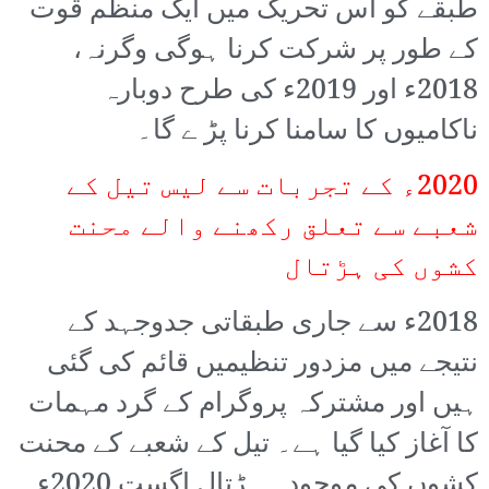
طبقے کو اس تحریک میں ایک منظم قوت
کے طور پر شرکت کرنا ہوگی وگرنہ،
2018ء اور 2019ء کی طرح دوبارہ
ناکامیوں کا سامنا کرنا پڑ ے گا۔
2020ء کے تجربات سے لیس تیل کے
شعبے سے تعلق رکھنے والے محنت
کشوں کی ہڑتال
2018ء سے جاری طبقاتی جدوجہد کے
نتیجے میں مزدور تنظیمیں قائم کی گئی
ہیں اور مشترکہ پروگرام کے گرد مہمات
کا آغاز کیا گیا ہے۔ تیل کے شعبے کے محنت
کشوں کی موجودہ ہڑتال اگست 2020ء