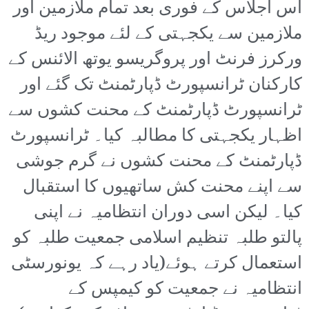
اس اجلاس کے فوری بعد تمام ملازمین اور
ملازمین سے یکجہتی کے لئے موجود ریڈ
ورکرز فرنٹ اور پروگریسو یوتھ الائنس کے
کارکنان ٹرانسپورٹ ڈپارٹمنٹ تک گئے اور
ٹرانسپورٹ ڈپارٹمنٹ کے محنت کشوں سے
اظہار یکجہتی کا مطالبہ کیا۔ ٹرانسپورٹ
ڈپارٹمنٹ کے محنت کشوں نے گرم جوشی
سے اپنے محنت کش ساتھیوں کا استقبال
کیا۔ لیکن اسی دوران انتظامیہ نے اپنی
پالتو طلبہ تنظیم اسلامی جمعیت طلبہ کو
استعمال کرتے ہوئے(یاد رہے کہ یونورسٹی
انتظامیہ نے جمعیت کو کیمپس کے