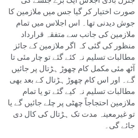
جنرل باڈی اجلاس ایک بڑے جلسے کی
صورت اختیار کر گیا جس میں ملازمین کا
جوش دیدنی تھا۔ اس اجلاس میں تمام
ملازمین کی جانب سے متفقہ قرارداد
منظور کی گئی کہ اگر ملازمین کے جائز
مطالبات تسلیم نہ کئے گئے تو چار مئی تا
آٹھ مئی مکمل کام چھوڑ ہڑتال پر جائیں
گے۔ اور اس کام چھوڑ ہڑتال کے بعد بھی
مطالبات تسلیم نہ کیے گئے تو یا تمام
ملازمین احتجاجاً چھٹی پر چلے جائیں گے یا
تو غیرمعینہ مدت تک ہڑتال کی کال دی
جائے گی۔