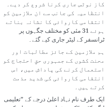
کاز نوٹس جاری کرنا شروع کر دیے۔
انتظامیہ کی جانب سے ان ملازمین کو
انتقامی کاروائی کا نشانہ بناتے
ہوئے 31 مئی کو مختلف جگہوں پر
ٹرانسفر کے لیٹر جاری کیے گئے۔
ہم ملازمین کے جائز مطالبات اور
محنت کشوں کے جمہوری حقِ احتجاج کو
استعمال کرنے کی پاداش میں، اس
انتقامی کاروائی کی شدید مذمت
کرتے ہیں۔
ایک طرف نام نہاد اعلیٰ درجے کے ”تعلیمی