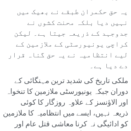
یہ حق حکمران طبقے نے بھیک میں
نہیں دیا بلکہ محنت کشوں نے
جدوجہد کے ذریعہ جیتا ہے۔ لیکن
کراچی یونیورسٹی کے ملازمین کے
لیے انتظامیہ نے یہ حق گناہ قرار
دے دیا ہے۔
ملکی تاریخ کی شدید ترین مہنگائی کے
دوران جبکہ یونیورسٹی ملازمین کا تنخواہ
اور الاؤنسز کے علاوہ روزگار کا کوئی
ذریعہ نہیں، ایسے میں انتظامیہ کا ملازمین
کو ادائیگی نہ کرنا معاشی قتل عام اور