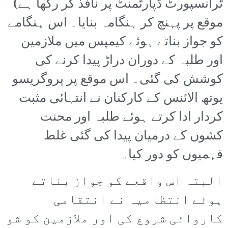
ٹرانسپورٹ ڈپارٹمنٹ پر نافذ کر رکھا ہے)
موقع پر پہنچ کر ہنگامہ بنایا۔ اس ہنگامے
کو جواز بناتے ہوئے کیمپس میں ملازمین
اور طلبہ کے دوران دراڑ پیدا کرنے کی
کوشش کی گئی۔ اس موقع پر پروگریسو
یوتھ الائنس کے کارکنان نے انتہائی مثبت
کردار ادا کرتے ہوئے طلبہ اور محنت
کشوں کے درمیان پیدا کی گئی غلط
فہمیوں کو دور کیا۔
البتہ اس واقعے کو جواز بناتے
ہوئے انتظامیہ نے انتقامی
کاروائی شروع کی اور ملازمین کو شو