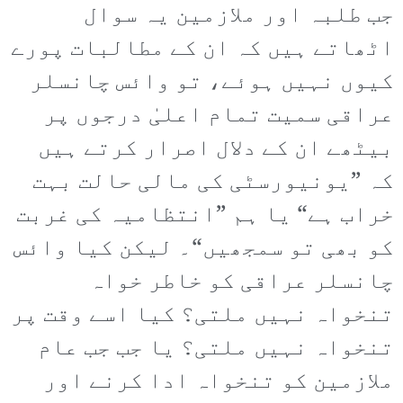
جب طلبہ اور ملازمین یہ سوال
اٹھاتے ہیں کہ ان کے مطالبات پورے
کیوں نہیں ہوئے، تو وائس چانسلر
عراقی سمیت تمام اعلیٰ درجوں پر
بیٹھے ان کے دلال اصرار کرتے ہیں
کہ ”یونیورسٹی کی مالی حالت بہت
خراب ہے“ یا ہم ”انتظامیہ کی غربت
کو بھی تو سمجھیں“۔ لیکن کیا وائس
چانسلر عراقی کو خاطر خواہ
تنخواہ نہیں ملتی؟ کیا اسے وقت پر
تنخواہ نہیں ملتی؟ یا جب جب عام
ملازمین کو تنخواہ ادا کرنے اور