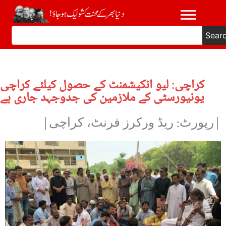
Sear
کراچی: لیو انکیشمنٹ کے حصول کیلئے کراچی
یونیورسٹی کے ملازمین کی جدوجہد جاری ہے
|رپورٹ: ریڈ ورکرز فرنٹ، کراچی|