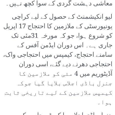
معاشی دہشت گردی کے سوا کچھ نہیں۔
لیو انکیشمنٹ کے حصول کے لیے کراچی
یونیورسٹی کے ملازمین کا احتجاج 17 اپریل
کو شروع ہوا، جو کہ مورخہ 31مئی تک
جاری ہے۔ اس دوران ایڈمن آفس کے
سامنے احتجاج، کیمپس میں احتجاجی واک،
احتجاجی دھرنے دیے گئے، اسی دوران
آڈیٹوریم میں 4 مئی کو ملازمین کا
جنرل باڈی اجلاس بلایا گیا جوکہ
کیمپس ملازمین کے لیے تاریخی ثابت
ہوا۔