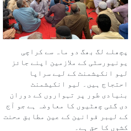
پچھلے لگ بھگ دو ماہ سے کراچی
یونیورسٹی کے ملازمین اپنے جائز
لیو انکیشمنٹ کے لیے سراپا
احتجاج ہیں۔ لیو انکیشمنٹ
بنیادی طور پر تہواروں کے دوران
دی گئی چھٹیوں کا معاوضہ ہے جو آج
کے لیبر قوانین کے عین مطابق محنت
کشوں کا حق ہے۔