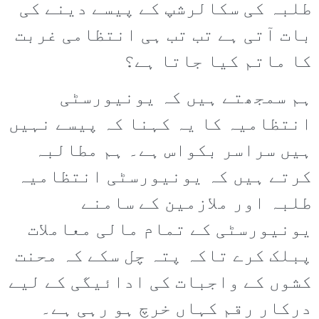
طلبہ کی سکالرشپ کے پیسے دینے کی
بات آتی ہے تب تب ہی انتظامی غربت
کا ماتم کیا جاتا ہے؟
ہم سمجھتے ہیں کہ یونیورسٹی
انتظامیہ کا یہ کہنا کہ پیسے نہیں
ہیں سراسر بکواس ہے۔ ہم مطالبہ
کرتے ہیں کہ یونیورسٹی انتظامیہ
طلبہ اور ملازمین کے سامنے
یونیورسٹی کے تمام مالی معاملات
پبلک کرے تاکہ پتہ چل سکے کہ محنت
کشوں کے واجبات کی ادائیگی کے لیے
درکار رقم کہاں خرچ ہو رہی ہے۔