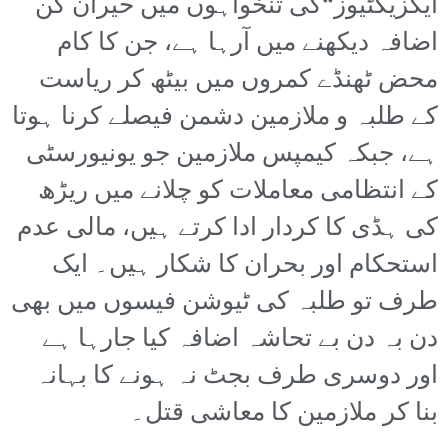
ایگزیکٹیوز“کی تنخواہوں میں حیران کن
اضافہ دیکھنے میں آرہا ہے، جن کا کام
محض ٹھنڈے کمروں میں بیٹھ کر ریاست
کے طلبہ و ملازمین دشمن فیصلے کرنا ہوتا
ہے، جبکہ کیمپس ملازمین جو یونیورسٹی
کے انتظامی معاملات کو چلانے میں ریڑھ
کی ہڈی کا کردار ادا کرتے ہیں، مالی عدم
استحکام اور بحران کا شکار ہیں۔ ایک
طرف تو طلبہ کی ٹیوشن فیسوں میں بھی
دن بہ دن بے تحاشہ اضافہ کیا جارہا ہے
اور دوسری طرف بجٹ نہ ہونے کا بہانہ
بنا کر ملازمین کا معاشی قتل۔