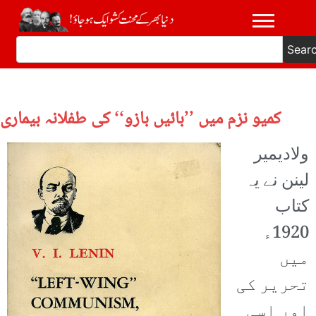
Sear
کمیو نزم میں ’’بائیں بازو‘‘ کی طفلانہ بیماری
ولادیمیر
لینن نے یہ
کتاب
1920ء
میں
تحریر کی
اور اسی