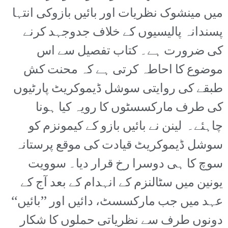
میں مینشوک نظریات اور بائیں بازوکی انتہا
پسندانہ پالیسیوں کے خلاف جدوجہد کرنے
کی ضرورت ہے۔ کتاب تفصیل سے اس
موضوع کا احاطہ کرتی ہے کہ محنت کش
طبقے کی روایتی سوشل ڈیموکریٹ پارٹیوں
کی طرف مارکسسٹوں کا رویہ کیا ہونا
چاہئے۔ لینن نے بائیں بازو کے کیمونزم کو
سوشل ڈیموکریٹ قیادت کی موقع پرستانہ
سوچ کا ہی دوسرا رخ قرار دیا۔ سوویت
یونین میں سٹالنزم کے انہدام کے بعد آج کے
عہد میں جب مارکسسٹ، دائیں اور ’’بائیں‘‘
دونوں طرف سے نظریاتی حملوں کا شکار