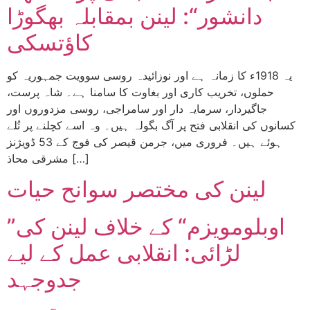
دانشور“: لینن بمقابلہ بھگوڑا
کاؤتسکی
یہ 1918ء کا زمانہ ہے اور نوزائیدہ روسی سوویت جمہوریہ کو
حملوں، تخریب کاری اور بغاوت کا سامنا ہے۔ شاہ پرست،
جاگیردار، سرمایہ دار اور سامراجی، روسی مزدوروں اور
کسانوں کی انقلابی فتح پر آگ بگولہ ہیں۔ وہ اسے کچلنے پر تُلے
ہوئے ہیں۔ فروری میں، جرمن قیصر کی فوج کے 53 ڈویژنز
مشرقی محاذ […]
لینن کی مختصر سوانح حیات
”اوبلومویزم“ کے خلاف لینن کی
لڑائی: انقلابی عمل کے لیے
جدوجہد