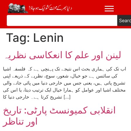
Sear
Tag:
Lenin
لینن اور علم کا انعکاسی نظریہ
اب تک کی ہماری بحث اس نتیجے تک پہنچی ہے کہ فلسفہ اشیا
کی سائنس ہے جو خیال، شعور، سوچ، نظریے کے ذریعے اپنی
تشریح پاتی ہیں، یعنی جس میں خارجی دنیا میں پائی جانے والی
مختلف اشیا اور عوامل کو ہمارا خیال ایک ترتیب دیتا، یا اس کی
تشریح کرتا ہے۔ خارجی دنیا کا […]
انقلابی کمیونسٹ پارٹی: تاریخ
اور تناظر