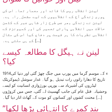
لینن انقلاب روس کا قائد اور معمار تھا۔ اس کی
پوری زندگی آج کے انقلابیوں کے لیے مشعل ِراہ ہے۔
لینن نے زندگی بھر جس طرح زار شاہی جبر کے کٹھن
حالات میں انقلابی پارٹی تعمیر کی اور کمیونزم کے
انقلابی نظریات کا ہر قیمت پر دفاع کیا اس کی مثال
کم ہی ملتی ہے۔ […]
لینن نے ہیگل کا مطالعہ کیسے
کیا؟
1914ء کے موسم گرما میں یورپ میں جنگ چھڑ گئی اور دنیا کی
تاریخ کا دھارا راتوں رات تبدیل ہو گیا۔ غدار سوشل ڈیموکریٹک
لیڈروں کی آشیرباد سے یورپی بورژوازی انسانیت کو ایسے
وحشیانہ قتل عام کی جانب گھسیٹ لے گئی، جس میں کروڑوں
محنت کشوں اور کسانوں کو موت کے گھاٹ اتار دیا گیا۔ […]
”بند کمرے کا انتہائی پڑھا لکھا