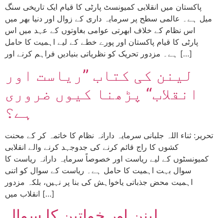
پاکستان میں انقلابی کمیونسٹ پارٹی کا قیام ایک تاریخی سنگ
میل ہے۔ عالمی سطح پر سرمایہ داری کے زوال اور دنیا بھر میں
اس نظام کے خلاف ابھرتی عوامی بغاوتوں کے عہد میں اس
پارٹی کا قیام پاکستان اور پورے خطے کے لیے اہمیت کا حامل
ہے۔ مزدور تحریک کو نظریاتی بنیادیں فراہم کرنے اور […]
لینن کی کتاب ”ریاست اور
انقلاب“ پڑھنا کیوں ضروری
ہے؟
تحریر: ثناء اللہ جلبانی سرمایہ دارانہ نظام کا خاتمہ کر کے محنت
کشوں کا راج قائم کرنے کی جدوجہد کرنے والے انقلابی
کمیونسٹوں کے لیے ریاست اور خصوصاً سرمایہ دارانہ ریاست کا
سوال بہت اہمیت کا حامل ہے۔ ریاست کے سوال کو اتنی
اہمیت محض جذباتی یاخواہش کی بنا پر نہیں، بلکہ مزدور
انقلاب میں […]
لینن اور خواتین کا سوال