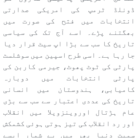
ڈونلڈ ٹرمپ کی امریکی صدارتی
انتخابات میں فتح کی صورت میں
بھگتنے پڑے۔ اسے آج تک کی سیاسی
تاریخ کا سب سے بڑا اپ سیٹ قرار دیا
جا رہا ہے۔ اسی طرح اسپین میں سوشلسٹ
پارٹی کی ٹوٹ پھوٹ، جیرمی کاربن کی
پارٹی انتخابات میں دوبارہ
کامیابی، ہندوستان میں انسانی
تاریخ کی عددی اعتبار سے سب سے بڑی
عام ہڑتال اوروینزویلا میں انقلاب
اور رد انقلاب کی تیز ہوتی ہوئی کشمکش
سمیت دنیا بھر میں بے شمار ایسے