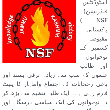
اسٹوڈنٹس
فیڈریشن(
NSF )
پاکستانی
مقبوضہ
کشمیر کے
نوجوانوں
اور طالب
علموں کے سب سے زیادہ ترقی پسند اور
باغی رجحانات کے اجتماع واظہار کا پلیٹ
فارم رہی ہے۔ ایک طلبہ تنظیم سے بڑھ کر
یہ نوجوانوں کی ایک سیاسی درسگاہ اور