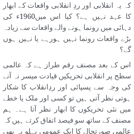
کہ یہ انقلابی اور ردِ انقلابی واقعات کے ابھار
کا عہد نہیں ہے؟ کیا اس میں1960ء کی
دہائی میں رونما ہونے والے واقعات سے زیادہ
بڑے واقعات رونما نہیں ہورہے یا نہیں ہوں
گے؟
اس کے بعد مصنف رقم طراز ہے کہ عالمی
سطح پر انقلابی تحریکیں قیادت میسر نہ آنے
کی وجہ سے پسپائی اور ردِانقلاب کا شکار
ہوتی نظر آتی ہیں تو کسی اور ملک یا خطے
میں نئی تحریکوں کا ابھار نظر آتا ہے۔ ہم
مصنف کے ساتھ سو فیصد اتفاق کرتے ہیں کہ
عالمی صورتحال کا ایک عمومی پہلو یہ بھی