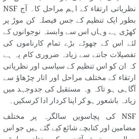
نظریاتی ارتقاء کے اہم مراحل کا۔ آج NSF
بطور ایک تنظیم کے جس فیصلہ کن موڑ پر
کھڑی ہے وہاں اس سے وابستہ نوجوانوں کے
لئے اس کے چھوٹے بڑے تمام کارناموں کی
تفصیلات جاننے سے زیادہ ضروری کام یہ ہے
کہ ان کو اس تنظیم کے سیاسی اور نظریاتی
ارتقاء کے مختلف مراحل اور اتار چڑھاؤ سے
آگاہی ہو تاکہ وہ مستقبل کی جدوجہد میں
زیادہ باشعور ہو کر اپنا کردار ادا کرسکیں۔
NSF کی پچاسویں سالگرہ پر مختلف
مضامین اور کتابچے شائع کیے گئے ہیں جو اس