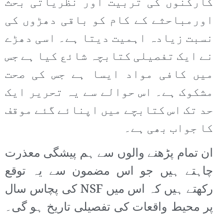
کارکنوں کی تربیت اور نظریاتی بحث
اورمباحثے کے کام کو باقی دھڑوں کی
نسبت زیادہ اہمیت دیتا ہے۔ اسی دھڑے
نے ایک تفصیلی کتابچہ شائع کیا ہے جس
میں کافی مواد ایسا ہے جس کی صحت
مشکوک ہے۔ اس حوالے سے یہ تحریر ایک
حد تک اس کتابچے میں اپنائے گئے موقف
کا جواب بھی ہے۔
ان تمام پڑھنے والوں سے ہم پیشگی معذرت
چاہتے ہیں جو اس مضمون سے یہ توقع
رکھتے ہیں کہ اس میں NSF کی پچاس سال
پر محیط واقعات کی تفصیلی تاریخ ہو گی۔