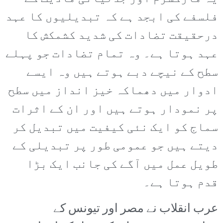
فلسفے کی ابجد ہے کہ تبدیلیوں کا عہد
درحقیقت تضادات کی شدید کشمکش کا
عہد ہوتا ہے۔ وہ تمام تضادات جو پہلے
سطح کے نیچے دبے ہوتے ہیں وہ ایسے
ادوار میں دھماکہ خیز انداز میں سطح
پر نمودار ہوتے ہیں اور ان کے اثرات
سماج کو ایک نئی کیفیت میں تبدیل کر
دیتے ہیں جو عمومی طور پر تبدیلی کے
طویل عمل میں آگے کی جانب ایک بڑا
قدم ہوتا ہے۔
عرب انقلاب نے مصر اور تیونس کے