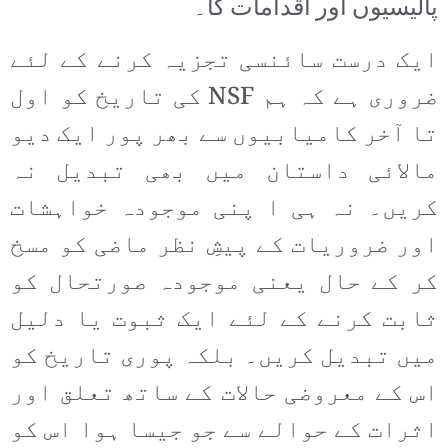
پالیسیوں اور اقدامات کا۔
ایک درست سائنسی تجزیہ کرنے کے لئے
ضروری ہے کہ ہم NSF کی تاریخ کو اول
تا آخر کامیابیوں سے بھر پور ایک دیو
مالائی داستان میں بھی تبدیل نہ
کریں۔ نہ ہی ا پنی موجودہ خواہشات
اور ضروریات کے پیشِ نظر ماضی کو مسخ
کر کے حال یعنی موجودہ صورتحال کو
ثابت کرنے کے لئے ایک ثبوت یا دلیل
میں تبدیل کریں۔ بلکہ پوری تاریخ کو
اس کے معروضی حالات کے ساتھ تعلق اور
اثرات کے حوالے سے جو جیسا ہوا اس کو