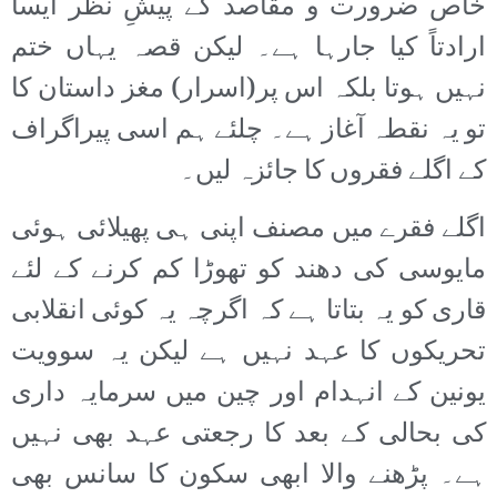
خاص ضرورت و مقاصد کے پیشِ نظر ایسا
ارادتاً کیا جارہا ہے۔ لیکن قصہ یہاں ختم
نہیں ہوتا بلکہ اس پر(اسرار) مغز داستان کا
تو یہ نقطہ آغاز ہے۔ چلئے ہم اسی پیراگراف
کے اگلے فقروں کا جائزہ لیں۔
اگلے فقرے میں مصنف اپنی ہی پھیلائی ہوئی
مایوسی کی دھند کو تھوڑا کم کرنے کے لئے
قاری کو یہ بتاتا ہے کہ اگرچہ یہ کوئی انقلابی
تحریکوں کا عہد نہیں ہے لیکن یہ سوویت
یونین کے انہدام اور چین میں سرمایہ داری
کی بحالی کے بعد کا رجعتی عہد بھی نہیں
ہے۔ پڑھنے والا ابھی سکون کا سانس بھی