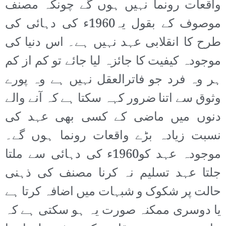
واقعات رونما نہیں ہوں گے چونکہ مصنف
موصوف کے بقول یہ1960ء کی دہائی کی
طرح کا انقلابی عہد نہیں ہے۔ اس دنیا کی
موجودہ کیفیت کا جائزہ لیا جائے تو کم از کم
ہر وہ فرد جو فاترالعقل نہیں ہے وہ پورے
وثوق سے اتنا ضرور کہہ سکتا ہے کہ آنے والے
دنوں میں ماضی کے کسی بھی عہد کی
نسبت زیادہ بڑے واقعات رونما ہوں گے۔
موجودہ عہد کو1960ء کی دہائی سے ملتا
جلتا عہد تسلیم نہ کرنا مصنف کی ذہنی
حالت پر شکوک و شبہات میں اضافہ کرتا ہے
یا دوسری ممکنہ صورت یہ ہو سکتی ہے کہ