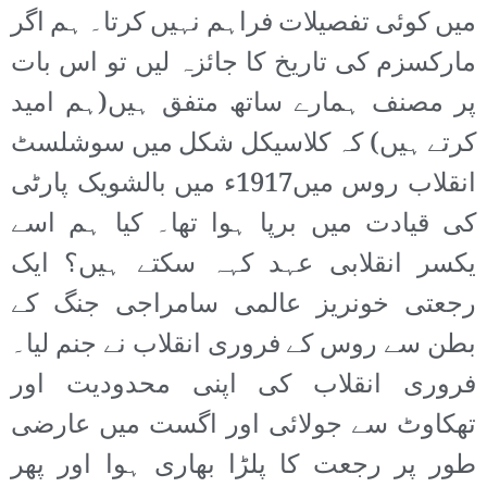
میں کوئی تفصیلات فراہم نہیں کرتا۔ ہم اگر
مارکسزم کی تاریخ کا جائزہ لیں تو اس بات
پر مصنف ہمارے ساتھ متفق ہیں(ہم امید
کرتے ہیں) کہ کلاسیکل شکل میں سوشلسٹ
انقلاب روس میں1917ء میں بالشویک پارٹی
کی قیادت میں برپا ہوا تھا۔ کیا ہم اسے
یکسر انقلابی عہد کہہ سکتے ہیں؟ ایک
رجعتی خونریز عالمی سامراجی جنگ کے
بطن سے روس کے فروری انقلاب نے جنم لیا۔
فروری انقلاب کی اپنی محدودیت اور
تھکاوٹ سے جولائی اور اگست میں عارضی
طور پر رجعت کا پلڑا بھاری ہوا اور پھر