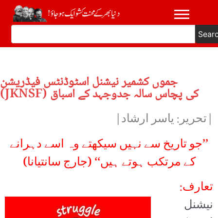
Sear
جموں کشمیر نیشنل اسٹوڈنٹس فیڈریشن
(JKNSF) کی پچاس سالہ جدوجہد کے اسباق
|تحریر: یاسر ارشاد|
’’جو تاریخ سے نہیں سیکھتے وہ اسے دہرانے
کے مرتکب ہوتے ہیں‘‘ (جارج سانتیانا)
تعارف:
نیشنل