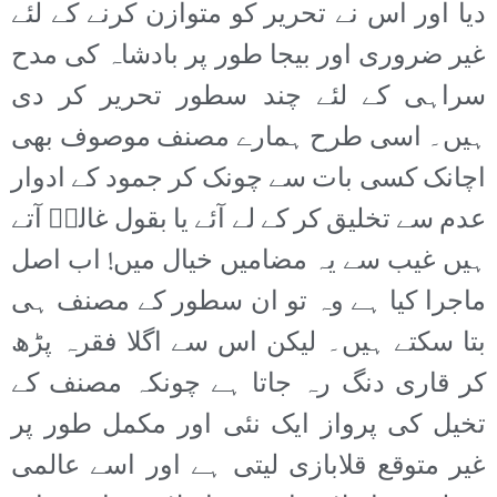
دیا اور اس نے تحریر کو متوازن کرنے کے لئے
غیر ضروری اور بیجا طور پر بادشاہ کی مدح
سراہی کے لئے چند سطور تحریر کر دی
ہیں۔ اسی طرح ہمارے مصنف موصوف بھی
اچانک کسی بات سے چونک کر جمود کے ادوار
عدم سے تخلیق کر کے لے آئے یا بقول غالبؔ آتے
ہیں غیب سے یہ مضامیں خیال میں! اب اصل
ماجرا کیا ہے وہ تو ان سطور کے مصنف ہی
بتا سکتے ہیں۔ لیکن اس سے اگلا فقرہ پڑھ
کر قاری دنگ رہ جاتا ہے چونکہ مصنف کے
تخیل کی پرواز ایک نئی اور مکمل طور پر
غیر متوقع قلابازی لیتی ہے اور اسے عالمی