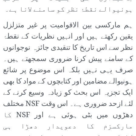
ہونیوالے نقطۂ نظر کو سامنے لانا ہے۔
ہم مارکسی بین الاقوامیت پر غیر متزلزل
یقین رکھتے ہیں اور انہیں نظریات کے نقطۂ
نظر سے اس تاریخ کا تنقیدی جائزہ نوجوانوں
کے سامنے پیش کرنا ضروری سمجھتے ہیں۔
صرف یہی نہیں بلکہ اس موضوع پر شائع
ہونیوالے مضامین اور کتابچوں کے مواد کا بھی
ایک تجزیہ اس بحث کو زیادہ وسیع کرنے کے
لئے ازحد ضروری ہے۔ اس وقت NSF مختلف
دھڑوں میں بٹی ہوئی ہے اور NSF کا
مارکسزم کا دعویدار دھڑا ہی