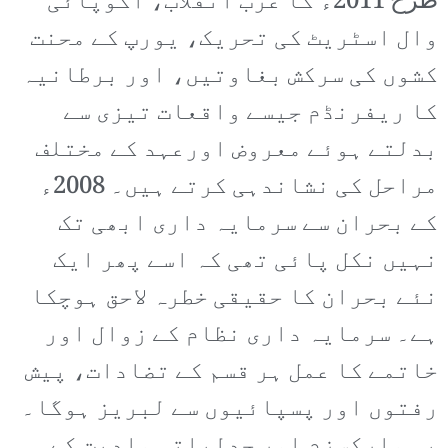
طرح 2011ء کا عرب انقلاب، آکوپائی
وال اسٹریٹ کی تحریک، یورپ کے محنت
کشوں کی سرکش بغاوتیں، اور برطانیہ
کا ریفرنڈم جیسے واقعات تیزی سے
بدلتے ہوئے معروض اورعہد کے مختلف
مراحل کی نشاندہی کرتے ہیں۔ 2008ء
کے بحران سے سرمایہ داری ابھی تک
نہیں نکل پائی تھی کہ اسے پھر ایک
نئے بحران کا حقیقی خطرہ لاحق ہوچکا
ہے۔ سرمایہ داری نظام کے زوال اور
خاتمے کا عمل ہر قسم کے تضادات، پیش
رفتوں اور پسپائیوں سے لبریز ہوگا۔
یہ مارکسزم اور جدلیاتی مادیت کے