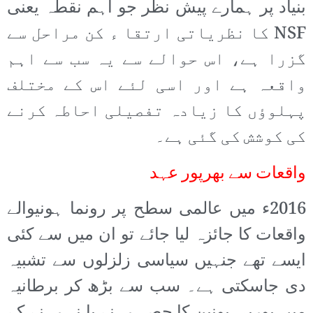
بنیاد پر ہمارے پیش نظر جو اہم نقطہ یعنی
NSF کا نظریاتی ارتقا ء کن مراحل سے
گزرا ہے، اس حوالے سے یہ سب سے اہم
واقعہ ہے اور اسی لئے اس کے مختلف
پہلوؤں کا زیادہ تفصیلی احاطہ کرنے
کی کوشش کی گئی ہے۔
واقعات سے بھرپور عہد
2016ء میں عالمی سطح پر رونما ہونیوالے
واقعات کا جائزہ لیا جائے تو ان میں سے کئی
ایسے تھے جنہیں سیاسی زلزلوں سے تشبیہ
دی جاسکتی ہے۔ سب سے بڑھ کر برطانیہ