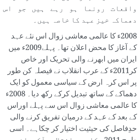
واقعات رونما ہو رہے ہیں جو اس
دھماکہ خیز عہد کا خاصہ ہیں۔
2008ء کا عالمی معاشی زوال اس نئے عہد
کے آغاز کا محض اعلان تھا۔ پہلے2009ء میں
ایران میں ابھرنے والی تحریک اور خاص
کر2011ء کے عرب انقلاب نے فیصلہ کن طور
پر اس کرہ ارض کے سیاسی معمول کو ایک
دھماکے کے ساتھ تبدیل کرکے رکھ دیا۔ 2008ء
کا عالمی معاشی زوال اس سے پہلے اوراس
کے بعد کے عہد کے درمیان تفریق کرنے والی
حدِفاصل کی حیثیت اختیار کر چکاہے۔ اسی