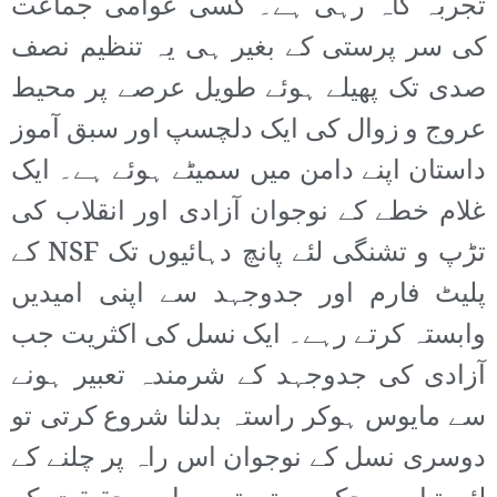
تجربہ گاہ رہی ہے۔ کسی عوامی جماعت
کی سر پرستی کے بغیر ہی یہ تنظیم نصف
صدی تک پھیلے ہوئے طویل عرصے پر محیط
عروج و زوال کی ایک دلچسپ اور سبق آموز
داستان اپنے دامن میں سمیٹے ہوئے ہے۔ ایک
غلام خطے کے نوجوان آزادی اور انقلاب کی
تڑپ و تشنگی لئے پانچ دہائیوں تک NSF کے
پلیٹ فارم اور جدوجہد سے اپنی امیدیں
وابستہ کرتے رہے۔ ایک نسل کی اکثریت جب
آزادی کی جدوجہد کے شرمندہ تعبیر ہونے
سے مایوس ہوکر راستہ بدلنا شروع کرتی تو
دوسری نسل کے نوجوان اس راہ پر چلنے کے