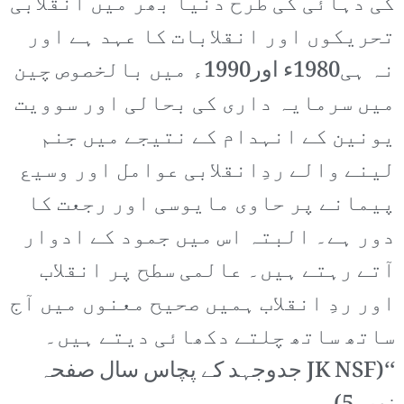
کی دہائی کی طرح دنیا بھر میں انقلابی
تحریکوں اور انقلابات کا عہد ہے اور
نہ ہی1980ء اور1990ء میں بالخصوص چین
میں سرمایہ داری کی بحالی اور سوویت
یونین کے انہدام کے نتیجے میں جنم
لینے والے ردِانقلابی عوامل اور وسیع
پیمانے پر حاوی مایوسی اور رجعت کا
دور ہے۔ البتہ اس میں جمود کے ادوار
آتے رہتے ہیں۔ عالمی سطح پر انقلاب
اور ردِ انقلاب ہمیں صحیح معنوں میں آج
ساتھ ساتھ چلتے دکھائی دیتے ہیں۔
‘‘(JK NSF جدوجہد کے پچاس سال صفحہ