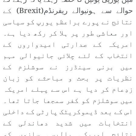
میں یورپی یونین کا حصہ رہنے یا نہ رہنے کے
حوالے سے ہونیوالے ریفرنڈم(Brexit) کے
نتائج نے پورے براعظم یورپ کو سیاسی
اور معاشی طور پر ہلا کر رکھ دیا ہے۔
امریکہ کے صدارتی امیدواروں کے
انتخاب کے لئے چلائی جانیوالی مہم
میں برنی سینڈرز نے سوشلزم کے
نظریات پر بحث و مباحثے کو زبان
زدِعام کر دیا ہے اس سے پہلے امریکہ
میں سوشلزم کو کفر سمجھا جاتا تھا۔
اس کے بعد ڈیموکریٹک پارٹی کے داخلی
انتخابات میں شدید دھاندلی کے
نتائج امریکی پالیسی سازوں کو