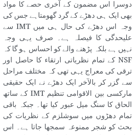
دوسرا اس مضمون کے آخری حصے کا مواد
بھی ایک ہی دھڑے کے گرد گھومتاہے جس کی
وجہ اس دھڑے کی حال ہی میں IMT سے
علیحدگی کا فیصلہ ہے۔ صرف یہی وجہ
نہیں ہے بلکہ پڑھنے والے کو احساس ہو گا کہ
NSF کے تمام نظریاتی ارتقاء کا حاصل اور
ترقی کی معراج یہی تھی کہ مختلف مراحل
سے گزر کر بالآخر ایک دھڑے نے ایک حقیقی
مارکسی بین الاقوامی تنظیم IMT کے ساتھ
الحاق کا سنگ میل عبور کیا تھا۔ جبکہ باقی
تمام دھڑوں میں سوشلزم کے نظریات کی
بحث کو شجر ممنوعہ سمجھا جاتا ہے۔ اس