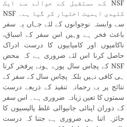
NSF کے مستقبل کے حوالے سے ایک
کلیدی اہمیت اختیار کر گیا ہے۔ NSF
سے وابستہ نوجوانوں کے لئے جہاں یہ سفر
باعث فخر ہے وہیں اس سفر کے اسباق،
ناکامیوں اور کامیابیوں کا درست ادراک
حاصل کرنا اس لئے ضروری ہے کہ محض
NSF کے پچاس سال پورے ہونے پرفخر کرنا
ہی کافی نہیں بلکہ پچاس سال کے سفر کے
نتائج پر بے رحمانہ تنقید کے ذریعے درست
سمتوں کا تعین زیادہ ضروری ہے۔ اس سفر
کے دوران اپنائی جانیوالی غلط پالیسیوں کا
جائزہ اتنا ہی ضروری ہے جتنا کہ درست