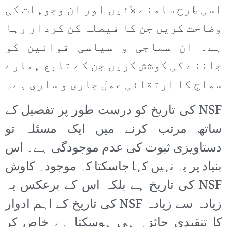
اسی طرح سامنے لائیں اور ان وجوہات کی
وضاحت کریں جن کا فیصلہ کن کردار رہا
ہے۔ ان سماجی و سیاسی قوانین کو
جاننے کی کوشش کریں جن کے تابع ہمارے
سماج کا ارتقائی عمل جاری و ساری ہے۔
NSF کی تاریخ کو درست طور پر تفصیل کے
ساتھ مرتب کرنے میں ایک مسئلہ تو
دستاویزی ثبوت کی عدم موجودگی ہے۔ اس
بنیاد پر یہ نہیں کہا جاسکتا کہ موجودہ کاوش
NSF کی تاریخ ہے بلکہ اس کے برعکس یہ
زیادہ سے زیادہ NSF کی تاریخ کے اہم ادوار
کا تنقیدی جائزہ ہی ہوسکتا ہے خاص کر