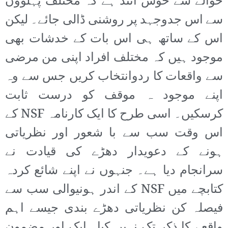
حوالے سے خوش آئند ہے کہ مختلف پہلوؤں
سے اس جدوجہد پر روشنی ڈالی جائے۔ لیکن
اس کے ساتھ ہی اس بات کے خدشات بھی
موجود ہیں کہ مختلف افراد اپنی من مرضی
سے واقعات کا ردوانتخاب کریں جس سے وہ
اپنے موجود ہ موقف کو درست ثابت
کرسکیں۔ اسی طرح کا ایک کارنامہ NSF کے
اس وقت سب سے با شعور اور نظریاتی
ہونے کے دعویدار دھڑے کی قیادت نے
سرانجام دیا ہے۔ جنہوں نے اپنے شائع کردہ
کتابچے میں NSF کے اندر ہونیوالی سب سے
فیصلہ کن نظریاتی دھڑے بندی جیسے اہم
واقعے کا ذکر تک نہیں کیا۔ ایک اور مضمون