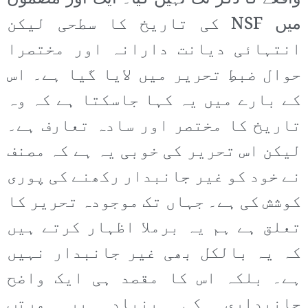
میں NSF کی تاریخ کا سطحی لیکن
انتہائی دیانت دارانہ اور مختصرا
حوال ضبطِ تحریر میں لایا گیا ہے۔ اس
کے بارے میں یہ کہا جاسکتا ہے کہ وہ
تاریخ کا مختصر اور سادہ تعارف ہے۔
لیکن اس تحریر کی خوبی یہ ہے کہ مصنف
نے خود کو غیر جانبدار رکھنے کی پوری
کوشش کی ہے۔ جہاں تک موجودہ تحریر کا
تعلق ہے ہم یہ برملا اظہار کرتے ہیں
کہ یہ بالکل بھی غیر جانبدار نہیں
ہے۔ بلکہ اس کا مقصد ہی ایک واضح
جانبداری کی بنیاد پر مرتب