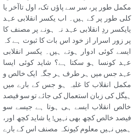
مکمل طور پر، سر سے پاؤں تک، اول تاآخر یا
کلی طور پر کے ہیں۔ اب یکسر انقلابی عہد
یایکسر ردِ انقلابی عہد نہ ہونے پر مصنف کا
پر زور اسرار از خود اس بات کا ثبوت ہے کہ
ایسے کوئی ادوار ہوتے ہیں۔ یکسر انقلابی
عہد کونسا ہو سکتا ہے؟ شاید کوئی ایسا
عہد جس میں ہر طرف ہر جگہ ایک خالص و
مکمل انقلاب کا غلبہ ہو جس کے بارے میں
ہیگل کی زبان استعمال کی جائے تو سو فیصد
خالص انقلاب ایسے ہی ہوتا ہے جیسے سو
فیصد خالص کچھ بھی نہیں! یا شاید کچھ اور،
ہمیں نہیں معلوم کیونکہ مصنف اس کے بارے