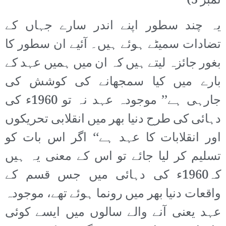
نمبر 5)
یہ چند سطور اپنے اندر سارے جہاں کے
تضادات سمیٹے ہوئے ہیں۔ آئیے ان سطور کا
بغور جائزہ لیتے ہیں کہ ان میں ہمیں عہد کے
بارے میں کیا سمجھانے کی کوشش کی
جارہی ہے’’ موجودہ عہد نہ تو 1960ء کی
دہائی کی طرح دنیا بھر میں انقلابی تحریکوں
اور انقلابات کا عہد ہے‘‘ اگر اس بات کو
تسلیم کر لیا جائے تو اس کے معنی یہ ہیں
کہ1960ء کی دہائی میں جس قسم کے
واقعات دنیا بھر میں رونما ہوئے تھے، موجودہ
عہد یعنی آنے والے سالوں میں ایسے کوئی