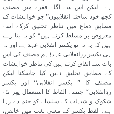
ہے۔ لیکن اس سے اگلے فقرے میں مصنف
کچھ خود ساختہ انقلابیوں’’ جو خواہشات کے
مطابق دماغ میں تناظر تخلیق کرکے اسے
معروض پر مسلط کرتے ہیں‘‘ کو یہ بتا رہے
ہیں کہ یہ نہ تو یکسر انقلابی عہد ہے اور نہ
ہی یکسر ردِانقلابی عہد! ہم مصنف کی اس
بات سے اتفاق کرتے ہیں کی تناظر خواہشات
کے مطابق تخلیق نہیں کیا جاسکتا لیکن
مصنف کا ’’ یکسر انقلابی‘‘ اور یکسر
ردِانقلابی‘‘ جیسے الفاظ کا استعمال پھر نئے
شکوک و شبہات کے سلسلے کو جنم دے رہا
ہے۔ لفظ یکسر کے معنی لغت میں خالص،