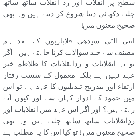
سطح پر انقلاب اور رد انقلاب ساتھ ساتھ
چلتے دکھائی دینا شروع کر دیتے ہیں وہ بھی
صحیح معنوں میں!
اتنی الٹی سیدھی قلابازیوں کے بعد ہم
مصنف سے چند سوالات کرنا چاہتے ہیں۔ اگر
تو یہ انقلابات و ردانقلابات کا طلاطم خیز
عہد نہیں ہے بلکہ معمول کے سست رفتار
ارتقاء اور بتدریج تبدیلیوں کا عہد ہے تو اس
میں جمود کے ادوار کہاں سے اور کیوں آتے
رہتے ہیں؟ اور اگر اس عہد میں انقلابات اور
ردِانقلابات ساتھ ساتھ چلتے ہیں وہ بھی
صحیح معنوں میں ! تو کیا اس کا یہ مطلب ہے