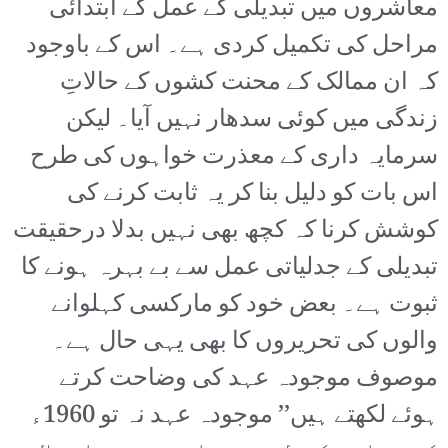
معاشروں میں تبدیلی کے عمل کے ابتدائی
مراحل کی تکمیل کردی ہے۔ اس کے باوجود
کہ ان ممالک کے محنت کشوں کے حالاتِ
زندگی میں کوئی سدھار نہیں آیا۔ لیکن
سرمایہ داری کے معذرت خواہوں کی طرح
اس بات کو دلیل بنا کر یہ ثابت کرنے کی
کوشش کرنا کہ کچھ بھی نہیں بدلا درحقیقت
تبدیلی کے جدلیاتی عمل سے بے بہرہ ہونے کا
ثبوت ہے۔ بعض خود کو مارکسی کہلوانے
والوں کی تحریروں کا بھی یہی حال ہے۔
موصوف موجودہ عہد کی وضاحت کرتے
ہوئے لکھتے ہیں’’ موجودہ عہد نہ تو 1960ء