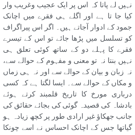
نہیں لے پاتا کہ اس پر ایک عجیب وغریب وار
کیا جا تا ہے اور اگلے ہی فقرے میں اچانک
جمود کے ادوار آجاتے ہیں۔ اگر اس پیراگراف
کو تسلسل میں پڑھا جائے تو اس کے تیسرے
فقرے کا پہلے دو کے ساتھ کوئی تعلق ہی
نہیں بنتا نہ تو معنی و مفہوم کے حوالے سے،
نہ زبان و بیان کے حوالے سے اور نہ ہی زماں
و مکاں کے حوالے سے۔ ایسا لگتا ہے کہ کسی
درباری مورخ کا تاریخ قلمبند کرتے ہوئے
بادشاہ کی قصیدہ گوئی کی بجائے حقائق کی
جانب جھکاؤ غیر ارادی طور پر کچھ زیادہ ہو
گیاتھا جس کے اچانک احساس نے اسے چونکا