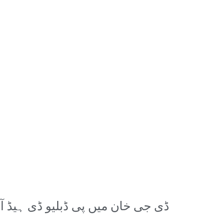
ڈی جی خان میں پی ڈبلیو ڈی ہیڈ آف