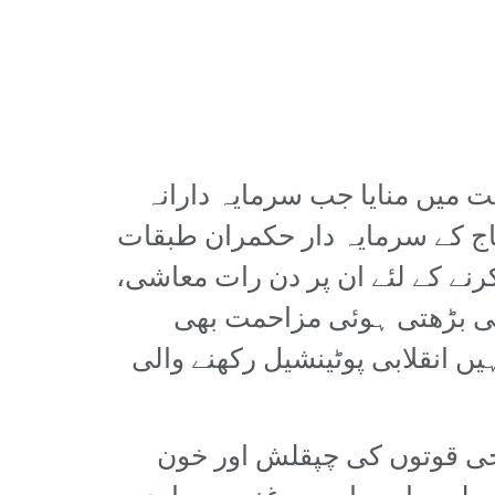
ت کشوں نے بھی یوم مئی 2024ء ایک ایسے وقت میں منایا جب سرمایہ دارانہ
ج کے سرمایہ دار حکمران طبقات
رنے کے لئے ان پر دن رات معاشی،
 بڑھتی ہوئی مزاحمت بھی
 انقلابی پوٹینشیل رکھنے والی
جی قوتوں کی چپقلش اور خون