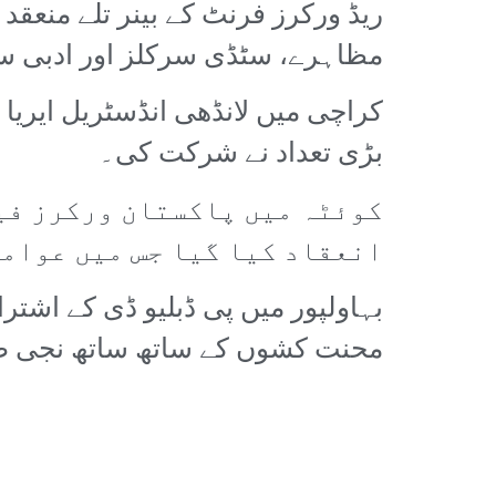
ریڈ ورکرز فرنٹ کے بینر تلے منعق
مظاہرے، سٹڈی سرکلز اور ادبی 
کراچی میں لانڈھی انڈسٹریل ایریا
بڑی تعداد نے شرکت کی۔
کوئٹہ میں پاکستان ورکرز فی
انعقاد کیا گیا جس میں عوامی
بہاولپور میں پی ڈبلیو ڈی کے اشت
محنت کشوں کے ساتھ ساتھ نجی ص