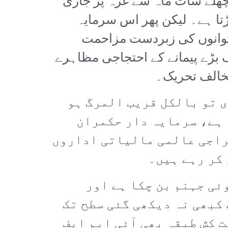
چھلے سات ماہ سے غزہ پر جاری
ڑتا ہے۔ لیکن پھر اس سرمایہ
وجوانوں کی زبردست مزاحمت
بڑے پیمانے کے احتجاجی مظاہرے
مخالف تحریک۔
 تو بالکل قریب المرگ ہو
 ہے، سرمایہ دار حکمران
راجی عالمی مالیاتی اداروں
 کر رہے ہیں۔
ئی جہنم بن چکا ہے اور
کبھی نہ دیکھی گئی سطح تک
 کش طبقہ بھی آئی ایم ایف