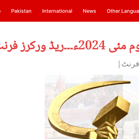
e
Pakistan
International
News
Other Langu
 فرنٹ|