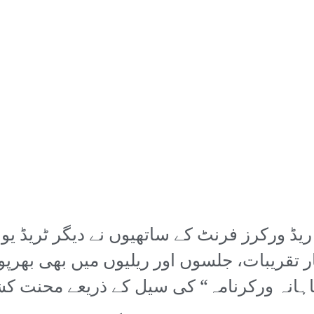
 ورکرز فرنٹ کے ساتھیوں نے دیگر ٹریڈ یون
 تقریبات، جلسوں اور ریلیوں میں بھی بھرپو
انہ ورکرنامہ“ کی سیل کے ذریعے محنت کشوں 