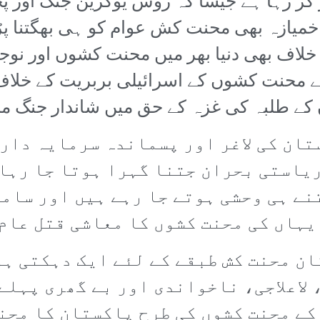
 کر رہا ہے جیسا کہ روس یوکرین جنگ اور پ
 خمیازہ بھی محنت کش عوام کو ہی بھگتنا پ
 خلاف بھی دنیا بھر میں محنت کشوں اور ن
 محنت کشوں کے اسرائیلی بربریت کے خلاف 
وں کے طلبہ کی غزہ کے حق میں شاندار جنگ 
ان کی لاغر اور پسماندہ سرمایہ داری
ریاستی بحران جتنا گہرا ہوتا جا رہا
نے ہی وحشی ہوتے جا رہے ہیں اور سام
یہاں کی محنت کشوں کا معاشی قتل عام
ان محنت کش طبقے کے لئے ایک دہکتی ہو
اعلاجی، ناخواندی اور بے گھری پہلے 
کے محنت کشوں کی طرح پاکستان کا محنت