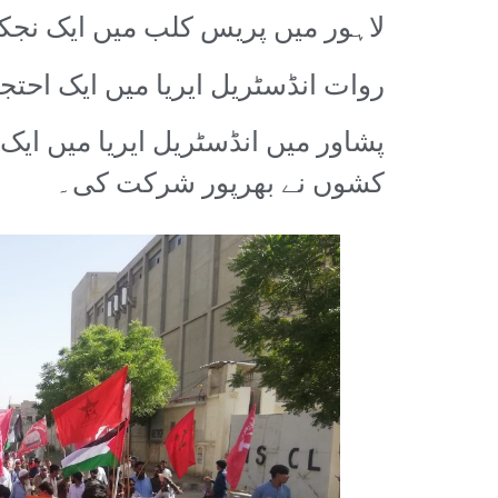
لاہور میں پریس کلب میں ایک نجکار
روات انڈسٹریل ایریا میں ایک اح
پشاور میں انڈسٹریل ایریا میں ای
کشوں نے بھرپور شرکت کی۔