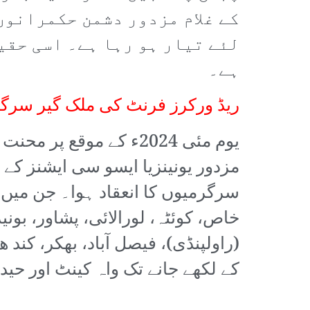
کے غلام مزدور دشمن حکمرانوں
ہے۔
ریڈ ورکرز فرنٹ کی ملک گیر سرگ
یوم مئی 2024ء کے موقع
سرگرمیوں کا انعقاد ہوا۔ جن میں ک
خاص، کوئٹہ، لورالائی، پشاور، بونی
(راولپنڈی)، فیصل آباد، بھکر، کن
کے لکھے جانے تک واہ کینٹ اور حیدر