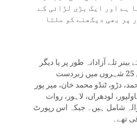
ا ہے اور ایک بڑی لڑائی کے
ا اظہار ہمیں 2024ء کے یوم مزدور پر بھی دیکھنے کو ملتا
ے بینر تلے آزادانہ طور پر یا دیگر
مزدور یونینزیا ایسو سی ایشنز کے ساتھ اشتراک میں ملک کے طول و عرض میں 25 شہروں میں زبردست
د، دڑو، ٹنڈو محمد خان، میر پور
ولپور، لودھراں، لاہور، روات
انوالہ شامل ہیں۔ جبکہ اس رپورٹ
قی تھے۔