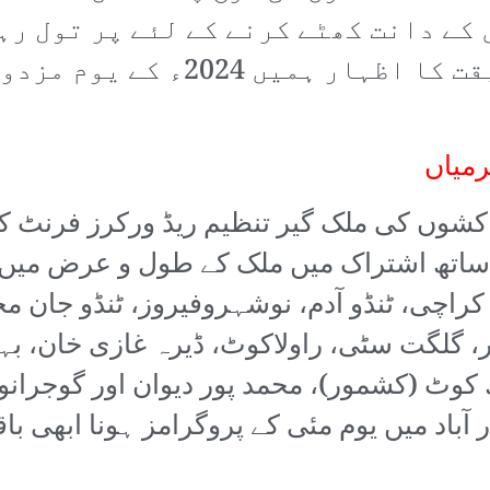
 کے دانت کھٹے کرنے کے لئے پر تول رہ
لئے تیار ہو رہا ہے۔ اسی حقیقت ک
رمیاں
 پر محنت کشوں کی ملک گیر تنظیم ریڈ ورکرز فرنٹ ک
راچی، ٹنڈو آدم، نوشہروفیروز، ٹنڈو جان محم
ر، گلگت سٹی، راولاکوٹ، ڈیرہ غازی خان، بہا
د ھ کوٹ (کشمور)، محمد پور دیوان اور گوجر
 آباد میں یوم مئی کے پروگرامز ہونا ابھی با