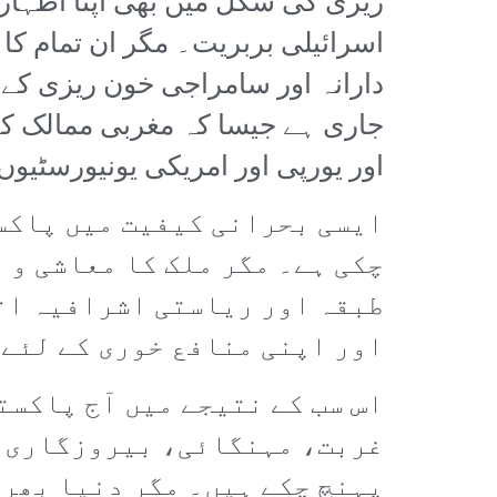
ریزی کی شکل میں بھی اپنا اظہار
اسرائیلی بربریت۔ مگر ان تمام کا
دارانہ اور سامراجی خون ریزی کے
جاری ہے جیسا کہ مغربی ممالک کے
اور یورپی اور امریکی یونیورسٹی
ایسی بحرانی کیفیت میں پاکست
چکی ہے۔ مگر ملک کا معاشی و 
طبقہ اور ریاستی اشرافیہ ات
اور اپنی منافع خوری کے لئے 
اس سب کے نتیجے میں آج پاکست
غربت، مہنگائی، بیروزگاری، ل
پہنچ چکے ہیں۔ مگر دنیا بھر 