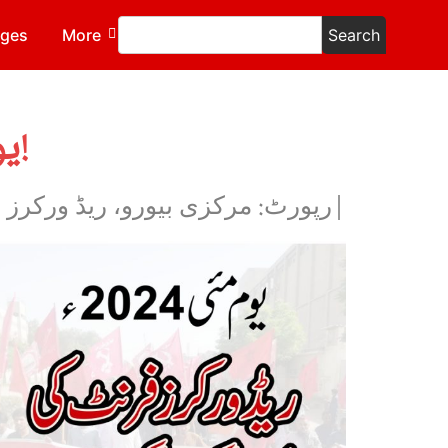
ages
More
Search
یوم مئی 2024ء۔۔۔ریڈ ورکرز فرنٹ کی ملک گیر سرگرمیاں!
|رپورٹ: مرکزی بیورو، ریڈ ورکرز