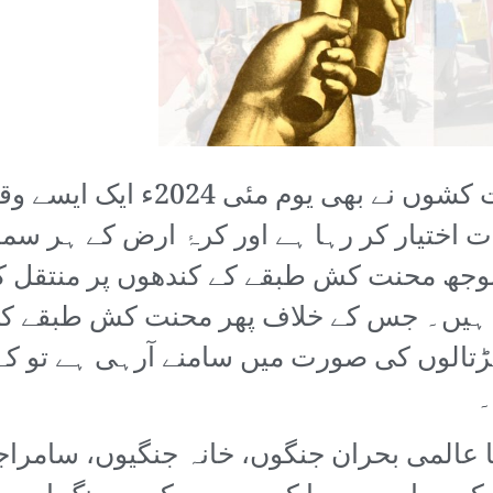
دنیا بھر کی طرح پاکستان کے محن
اختیار کر رہا ہے اور کرۂ ارض کے ہر سما
 بوجھ محنت کش طبقے کے کندھوں پر منتقل ک
ہیں۔ جس کے خلاف پھر محنت کش طبقے کی
تالوں کی صورت میں سامنے آرہی ہے تو کہیں
۔
 عالمی بحران جنگوں، خانہ جنگیوں، سامرا