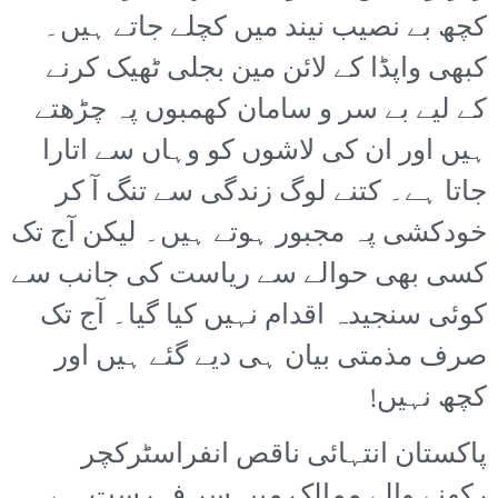
کچھ بے نصیب نیند میں کچلے جاتے ہیں۔
کبھی واپڈا کے لائن مین بجلی ٹھیک کرنے
کے لیے بے سر و سامان کھمبوں پہ چڑھتے
ہیں اور ان کی لاشوں کو وہاں سے اتارا
جاتا ہے۔ کتنے لوگ زندگی سے تنگ آ کر
خودکشی پہ مجبور ہوتے ہیں۔ لیکن آج تک
کسی بھی حوالے سے ریاست کی جانب سے
کوئی سنجیدہ اقدام نہیں کیا گیا۔ آج تک
صرف مذمتی بیان ہی دیے گئے ہیں اور
کچھ نہیں!
پاکستان انتہائی ناقص انفراسٹرکچر
رکھنے والے ممالک میں سرِ فہرست ہے۔