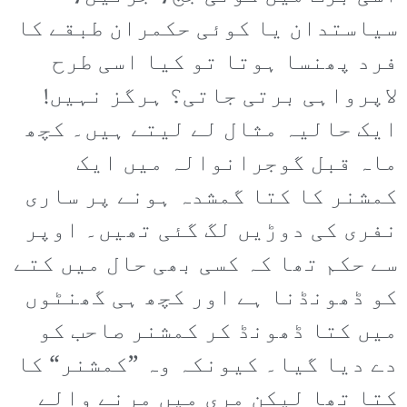
سیاستدان یا کوئی حکمران طبقے کا
فرد پھنسا ہوتا تو کیا اسی طرح
لاپرواہی برتی جاتی؟ ہرگز نہیں!
ایک حالیہ مثال لے لیتے ہیں۔ کچھ
ماہ قبل گوجرانوالہ میں ایک
کمشنر کا کتا گمشدہ ہونے پر ساری
نفری کی دوڑیں لگ گئی تھیں۔ اوپر
سے حکم تھا کہ کسی بھی حال میں کتے
کو ڈھونڈنا ہے اور کچھ ہی گھنٹوں
میں کتا ڈھونڈ کر کمشنر صاحب کو
دے دیا گیا۔ کیونکہ وہ ”کمشنر“ کا
کتا تھا لیکن مری میں مرنے والے