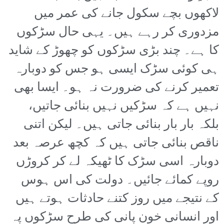
لاکھوں بچے سکول جانے کی عمر میں
مزدوری کر رہے ہیں۔ یہی حال سڑکوں
کا ہے۔ چند بڑی سڑکوں کو چھوڑ کے شاید
ہی کوئی سڑک ایسی ہو جس کو دوبارہ
تعمیر کرنے کی ضرورت نہ ہو۔ ایسا بھی
نہیں ہے کہ سڑکیں نہیں بنائی جاتیں،
بلکہ بار بار بنائی جاتی ہیں۔ لیکن اتنی
ناقص بنائی جاتی ہیں کہ کچھ عرصہ بعد
دوبارہ اسی سڑک کا ٹھیکہ لے کر کروڑں
روپے کمائے جائیں۔ دولت کی اس ہوس
کے نتیجے میں روز کتنے حادثات ہوتے ہیں
اور انسانی خون پانی کی طرح سڑکوں پہ