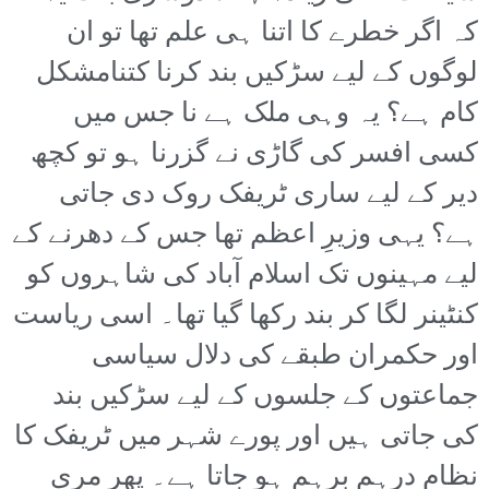
کہ اگر خطرے کا اتنا ہی علم تھا تو ان
لوگوں کے لیے سڑکیں بند کرنا کتنامشکل
کام ہے؟ یہ وہی ملک ہے نا جس میں
کسی افسر کی گاڑی نے گزرنا ہو تو کچھ
دیر کے لیے ساری ٹریفک روک دی جاتی
ہے؟ یہی وزیرِ اعظم تھا جس کے دھرنے کے
لیے مہینوں تک اسلام آباد کی شاہروں کو
کنٹینر لگا کر بند رکھا گیا تھا۔ اسی ریاست
اور حکمران طبقے کی دلال سیاسی
جماعتوں کے جلسوں کے لیے سڑکیں بند
کی جاتی ہیں اور پورے شہر میں ٹریفک کا
نظام درہم برہم ہو جاتا ہے۔ پھر مری