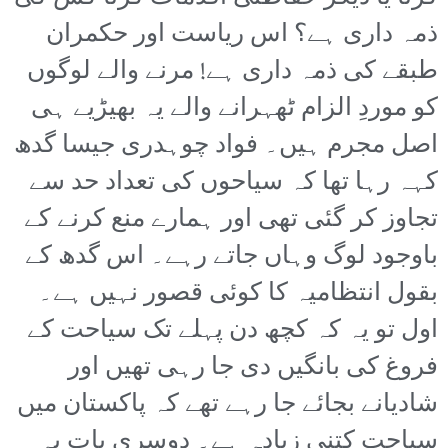
ذمہ داری ہے؟ اس ریاست اور حکمران
طبقے کی ذمہ داری ہے! مرنے والے لوگوں
کو موردِ الزام ٹھہرانے والے یہ بھیڑیے ہی
اصل مجرم ہیں۔ فواد چوہدری جیسا گدھ
کہہ رہا تھا کہ سیاحوں کی تعداد حد سے
تجاوز کر گئی تھی اور ہمارے منع کرنے کے
باوجود لوگ وہاں جاتے رہے۔ اس گدھ کے
بقول انتظامیہ کا کوئی قصور نہیں ہے۔
اول تو یہ کہ کچھ دن پہلے تک سیاحت کے
فروغ کی بانگیں دی جا رہی تھیں اور
شادیانے بجائے جا رہے تھے کہ پاکستان میں
سیاحت کتنی زیادہ ہے۔ دوسری بات یہ