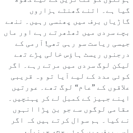
ہوٹلوں کو متاثرین کے لیے کھولا
گیا ہے۔ اتنے گھنٹے ہزاروں
گاڑیاں برف میں پھنسی رہیں۔ ننھے
بچے سردی میں ٹھٹھرتے رہے اور ماں
جیسی ریاست سو رہی تھی! آرمی کے
درجنوں ریسٹ ہاؤس خالی پڑے تھے
لیکن لوگ سردی میں مرتے رہے۔ اگر
کوئی مدد کے لیے آیا تو وہ قریبی
علاقوں کے ”عام“ لوگ تھے۔ عورتیں
اپنے جہیز کے کمبل لے کر پہنچیں۔
مقامی لوگوں سے جو بن پڑا انہوں
نے کیا۔ ہم سوال کرتے ہیں کہ اگر
اسی برف میں کوئی جج، جرنیل،