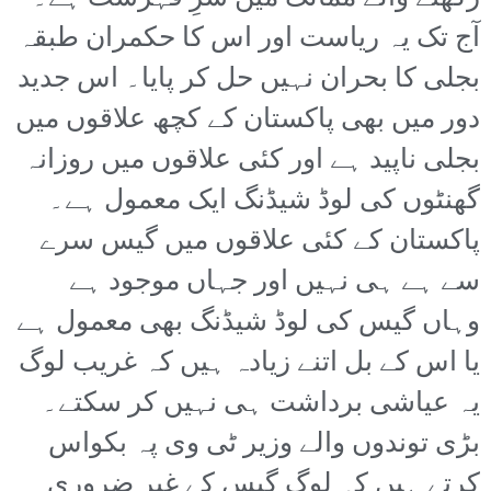
آج تک یہ ریاست اور اس کا حکمران طبقہ
بجلی کا بحران نہیں حل کر پایا۔ اس جدید
دور میں بھی پاکستان کے کچھ علاقوں میں
بجلی ناپید ہے اور کئی علاقوں میں روزانہ
گھنٹوں کی لوڈ شیڈنگ ایک معمول ہے۔
پاکستان کے کئی علاقوں میں گیس سرے
سے ہے ہی نہیں اور جہاں موجود ہے
وہاں گیس کی لوڈ شیڈنگ بھی معمول ہے
یا اس کے بل اتنے زیادہ ہیں کہ غریب لوگ
یہ عیاشی برداشت ہی نہیں کر سکتے۔
بڑی توندوں والے وزیر ٹی وی پہ بکواس
کرتے ہیں کہ لوگ گیس کے غیر ضروری