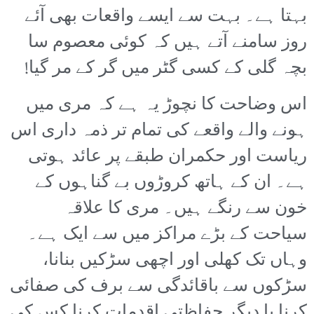
بہتا ہے۔ بہت سے ایسے واقعات بھی آئے
روز سامنے آتے ہیں کہ کوئی معصوم سا
بچہ گلی کے کسی گٹر میں گر کے مر گیا!
اس وضاحت کا نچوڑ یہ ہے کہ مری میں
ہونے والے واقعے کی تمام تر ذمہ داری اس
ریاست اور حکمران طبقے پر عائد ہوتی
ہے۔ ان کے ہاتھ کروڑوں بے گناہوں کے
خون سے رنگے ہیں۔ مری کا علاقہ
سیاحت کے بڑے مراکز میں سے ایک ہے۔
وہاں تک کھلی اور اچھی سڑکیں بنانا،
سڑکوں سے باقائدگی سے برف کی صفائی
کرنا یا دیگر حفاظتی اقدمات کرنا کس کی