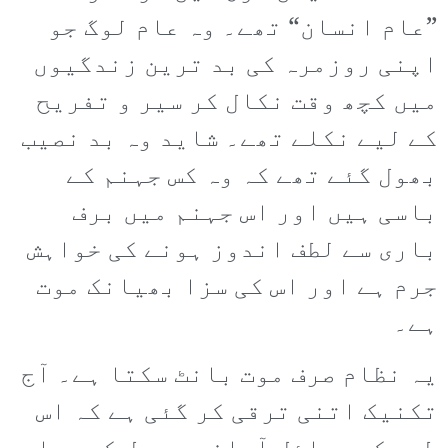
”عام انسان“ تھے۔ وہ عام لوگ جو
اپنی روزمرہ کی بد ترین زندگیوں
میں کچھ وقت نکال کر سیر و تفریح
کے لیے نکلے تھے۔ شاید وہ بد نصیب
بھول گئے تھے کہ وہ کس جہنم کے
باسی ہیں اور اس جہنم میں برف
باری سے لطف اندوز ہونے کی خواہش
جرم ہے اور اس کی سزا بھیانک موت
ہے۔
یہ نظام صرف موت بانٹ سکتا ہے۔ آج
تکنیک اتنی ترقی کر گئی ہے کہ اس