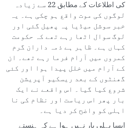
کی اطلاعات کے مطابق 22 سے زیادہ
لوگوں کی موت واقع ہو چکی ہے۔ یہ
خبر سوشل میڈیا پہ پھیل گئی اور
لوگ سوال اٹھا رہے تھے کہ حکومت
کہاں ہے۔ ظاہر ہے ذمہ داران گرم
کمروں میں آرام فرما رہے تھے۔ ان
کے آرام میں خلل پیدا ہوا اور کئی
گھنٹوں کے بعد ریسکیو آپریشن
شروع کیا گیا۔ اس واقعے نے ایک
بار پھر اس ریاست اور نظام کی نا
اہلی کو واضح کر دیا ہے۔
ایسا پہلی بار نہیں ہوا ہے کہ ہنستے