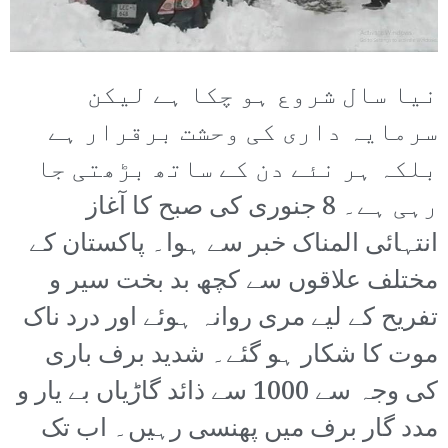
نیا سال شروع ہو چکا ہے لیکن
سرمایہ داری کی وحشت برقرار ہے
بلکہ ہر نئے دن کے ساتھ بڑھتی جا
رہی ہے۔ 8 جنوری کی صبح کا آغاز
انتہائی المناک خبر سے ہوا۔ پاکستان کے
مختلف علاقوں سے کچھ بد بخت سیر و
تفریح کے لیے مری روانہ ہوئے اور درد ناک
موت کا شکار ہو گئے۔ شدید برف باری
کی وجہ سے 1000 سے ذائد گاڑیاں بے یار و
مدد گار برف میں پھنسی رہیں۔ اب تک