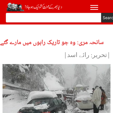
Sear
سانحہ مری: وہ جو تاریک راہوں میں مارے گئے
|تحریر: رائے اسد|