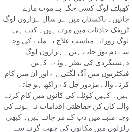
کھیلتے لوگ کسی جگہ بے موت مارے
جائیں۔ پاکستان میں ہر سال ہزاروں لوگ
ٹریفک حادثات میں مرتے ہیں۔ کتنے ہی
لوگ روزانہ مناسب علاج نہ ملنے کی وجہ
سے دم توڑ جاتے ہیں۔ ہزاروں لوگ
دہشتگردی کی نظر ہوئے۔ کہیں
فیکٹریوں میں آگ لگتی ہے اور ان میں کام
کرنے والے مزدور جل کے راکھ ہو جاتے
ہیں۔ کہیں کوئلے کی کانوں میں کام کرنے
والے کان کن حفاظتی اقدامات نہ ہونے کی
وجہ ملبے میں دب کے مر جاتے ہیں۔ کبھی
زلزلوں میں مکانوں کی چھت گرنے سے