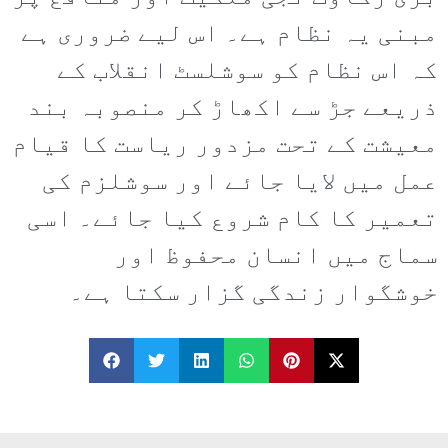
مبنی یہ نظام ہے۔ اس لیے ضروری ہے
کہ اس نظام کو سوشلسٹ انقلاب کے
ذریعے جڑ سے اکھاڑ کر منصوبہ بند
معیشت کے تحت مزدور ریاست کا قیام
عمل میں لایا جائے اور سوشلزم کی
تعمیر کا کام شروع کیا جائے۔ اسی
سماج میں انسان محفوظ اور
خوشگوار زندگی گزار سکتا ہے۔