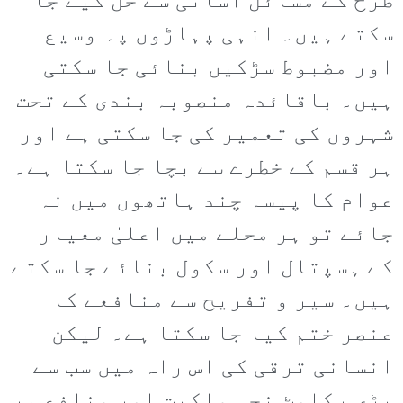
طرح کے مسائل آسانی سے حل کیے جا
سکتے ہیں۔ انہی پہاڑوں پہ وسیع
اور مضبوط سڑکیں بنائی جا سکتی
ہیں۔ باقائدہ منصوبہ بندی کے تحت
شہروں کی تعمیر کی جا سکتی ہے اور
ہر قسم کے خطرے سے بچا جا سکتا ہے۔
عوام کا پیسہ چند ہاتھوں میں نہ
جائے تو ہر محلے میں اعلیٰ معیار
کے ہسپتال اور سکول بنائے جا سکتے
ہیں۔ سیر و تفریح سے منافعے کا
عنصر ختم کیا جا سکتا ہے۔ لیکن
انسانی ترقی کی اس راہ میں سب سے
بڑی رکاوٹ نجی ملکیت اور منافع پر