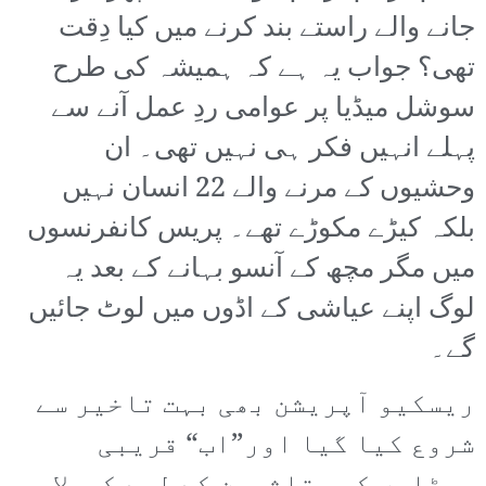
جانے والے راستے بند کرنے میں کیا دِقت
تھی؟ جواب یہ ہے کہ ہمیشہ کی طرح
سوشل میڈیا پر عوامی ردِ عمل آنے سے
پہلے انہیں فکر ہی نہیں تھی۔ ان
وحشیوں کے مرنے والے 22 انسان نہیں
بلکہ کیڑے مکوڑے تھے۔ پریس کانفرنسوں
میں مگر مچھ کے آنسو بہانے کے بعد یہ
لوگ اپنے عیاشی کے اڈوں میں لوٹ جائیں
گے۔
ریسکیو آپریشن بھی بہت تاخیر سے
شروع کیا گیا اور”اب“ قریبی