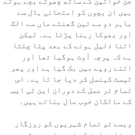
جن خواتین کے ساتھ چھوٹے بچے ہوتے
ہیں ان بچوں کو امتحانی ہال سے
باہر دو سے تین گھنٹے ماں سے الگ
اور بھوکا رہنا پڑتا ہے۔ لیکن
اتنا ذلیل ہونے کے بعد پتا چلتا
ہے کہ پرچہ آوٹ ہوگیا تھا اور
اتنے روپے میں بک گیا ہے اور پھر
ٹیسٹ کینسل کر دیا جا تا ہے۔ اس
تمام تر عمل کے دوران این ٹی ایس
کے مالکان خوب مال بناتے ہیں۔
ویسے تو تمام شہریوں کو روزگار