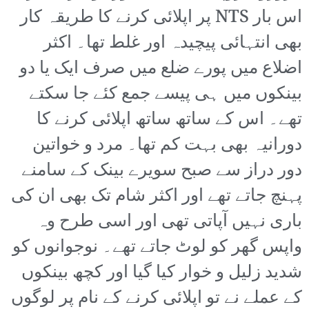
اس بار NTS پر اپلائی کرنے کا طریقہ کار
بھی انتہائی پیچیدہ اور غلط تھا۔ اکثر
اضلاع میں پورے ضلع میں صرف ایک یا دو
بینکوں میں ہی پیسے جمع کئے جا سکتے
تھے۔ اس کے ساتھ ساتھ اپلائی کرنے کا
دورانیہ بھی بہت کم تھا۔ مرد و خواتین
دور دراز سے صبح سویرے بینک کے سامنے
پہنچ جاتے تھے اور اکثر شام تک بھی ان کی
باری نہیں آپاتی تھی اور اسی طرح وہ
واپس گھر کو لوٹ جاتے تھے۔ نوجوانوں کو
شدید زلیل و خوار کیا گیا اور کچھ بینکوں
کے عملے نے تو اپلائی کرنے کے نام پر لوگوں