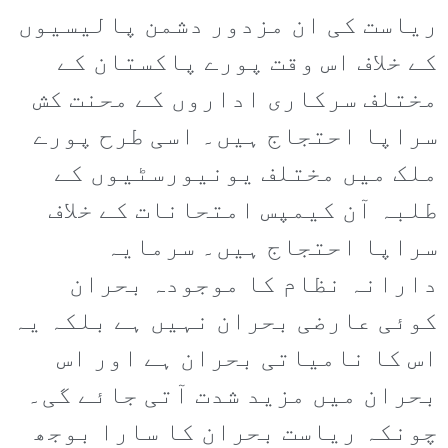
ریاست کی ان مزدور دشمن پالیسیوں
کے خلاف اس وقت پورے پاکستان کے
مختلف سرکاری اداروں کے محنت کش
سراپا احتجاج ہیں۔ اسی طرح پورے
ملک میں مختلف یونیورسٹیوں کے
طلبہ آن کیمپس امتحانات کے خلاف
سراپا احتجاج ہیں۔ سرمایہ
دارانہ نظام کا موجودہ بحران
کوئی عارضی بحران نہیں ہے بلکہ یہ
اس کا نامیاتی بحران ہے اور اس
بحران میں مزید شدت آتی جائے گی۔
چونکہ ریاست بحران کا سارا بوجھ