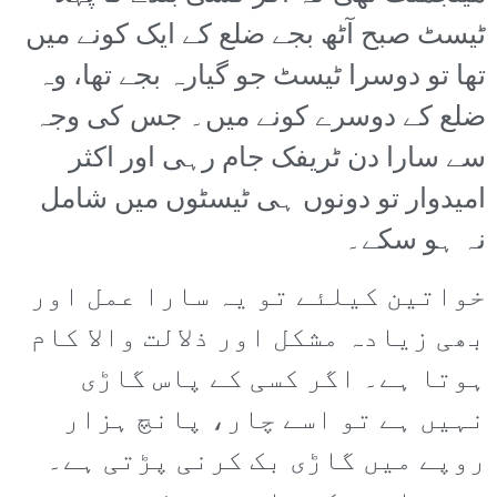
ٹیسٹ صبح آٹھ بجے ضلع کے ایک کونے میں
تھا تو دوسرا ٹیسٹ جو گیارہ بجے تھا، وہ
ضلع کے دوسرے کونے میں۔ جس کی وجہ
سے سارا دن ٹریفک جام رہی اور اکثر
امیدوار تو دونوں ہی ٹیسٹوں میں شامل
نہ ہو سکے۔
خواتین کیلئے تو یہ سارا عمل اور
بھی زیادہ مشکل اور ذلالت والا کام
ہوتا ہے۔ اگر کسی کے پاس گاڑی
نہیں ہے تو اسے چار، پانچ ہزار
روپے میں گاڑی بک کرنی پڑتی ہے۔