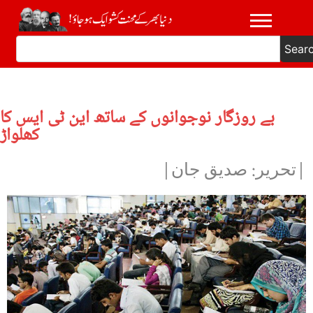
Sear
بے روزگار نوجوانوں کے ساتھ این ٹی ایس کا
کھلواڑ
|تحریر: صدیق جان|