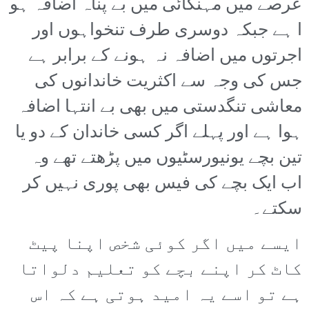
عرصے میں مہنگائی میں بے پناہ اضافہ ہو
ا ہے جبکہ دوسری طرف تنخواہوں اور
اجرتوں میں اضافہ نہ ہونے کے برابر ہے
جس کی وجہ سے اکثریت خاندانوں کی
معاشی تنگدستی میں بھی بے انتہا اضافہ
ہوا ہے اور پہلے اگر کسی خاندان کے دو یا
تین بچے یونیورسٹیوں میں پڑھتے تھے وہ
اب ایک بچے کی فیس بھی پوری نہیں کر
سکتے۔
ایسے میں اگر کوئی شخص اپنا پیٹ
کاٹ کر اپنے بچے کو تعلیم دلواتا
ہے تو اسے یہ امید ہوتی ہے کہ اس