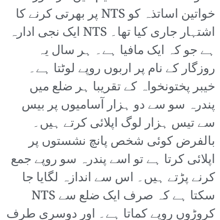
خواتین اساتذہ کو NTS پر بھرتی کرنے کا
اشتہار جاری کیا تھا۔ NTS ایک نجی ادارہ
ہے جو کہ ایک مافیا ہے۔ ہر سال یہ
روزگار کے نام پر اربوں روپے لوٹتا ہے۔
خیبر پختونخواہ کے تقریبا ہر ضلع میں
پندرہ سو سے دو ہزار آسامیوں پر بیس
سے تیس ہزار لوگ اپلائی کرتے ہیں۔
بالفرض کوئی شخص پانچ نشستوں پر
اپلائی کرتا ہے تو اسے پندرہ سو روپے جمع
کرنے پڑتے ہیں۔ اس سے اندازہ لگایا جا
سکتا ہے کہ صرف ایک ضلع سے NTS
کروڑوں روپے کماتا ہے۔ اور دوسری طرف