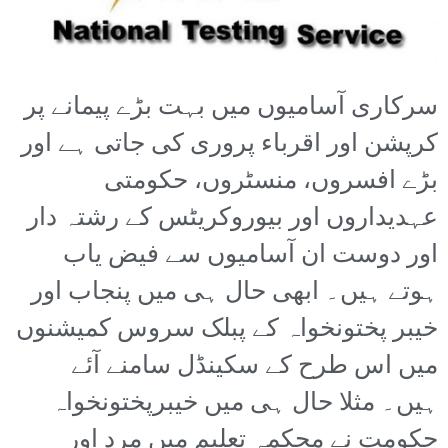
سرکاری آسامیوں میں بہت بڑے پیمانے پر
کرپشن اور اقرباء پروری کی جاتی ہے اور
بڑے افسروں، منسٹروں، حکومتی
عہدیداروں اور بیوروکریٹس کے رشتہ دار
اور دوست ان آسامیوں سے فیض یاب
ہوتے ہیں۔ ابھی حال ہی میں پنجاب اور
خیبر پختونخواہ کے پبلک سروس کمیشنوں
میں اس طرح کے سکینڈل سامنے آئے
ہیں۔ مثلا حال ہی میں خیبرپختونخواہ
حکومت نے محکمہ تعلیم میں مرد اور