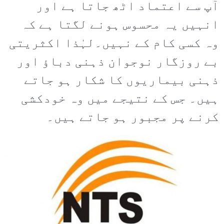
آپ سے اعتماد اٹھ جاتا ہے اور
انہیں یہ محسوس ہونے لگتا ہے کہ
وہ کسی کام کے نہیں۔لہٰذا اکثریتی
بے روزگار نوجوان ذہنی دباؤ اور
ذہنی بیماریوں کا شکار ہو جاتے
ہیں۔ جس کے نتیجے میں وہ خودکشی
کرنے پر مجبور ہو جاتے ہیں۔