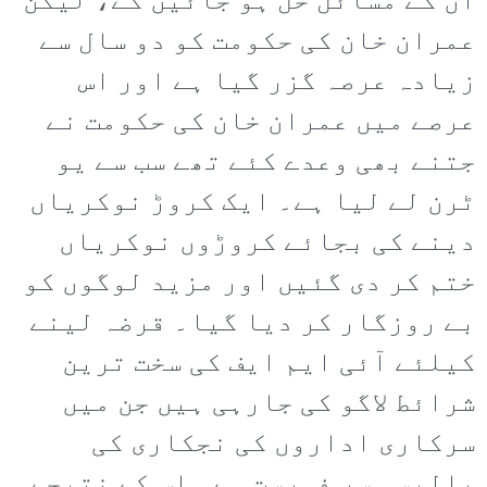
ان کے مسائل حل ہو جائیں گے، لیکن
عمران خان کی حکومت کو دو سال سے
زیادہ عرصہ گزر گیا ہے اور اس
عرصے میں عمران خان کی حکومت نے
جتنے بھی وعدے کئے تھے سب سے یو
ٹرن لے لیا ہے۔ ایک کروڑ نوکریاں
دینے کی بجائے کروڑوں نوکریاں
ختم کر دی گئیں اور مزید لوگوں کو
بے روزگار کر دیا گیا۔ قرضہ لینے
کیلئے آئی ایم ایف کی سخت ترین
شرائط لاگو کی جارہی ہیں جن میں
سرکاری اداروں کی نجکاری کی
پالیسی سر فہرست ہے۔ اس کے نتیجے