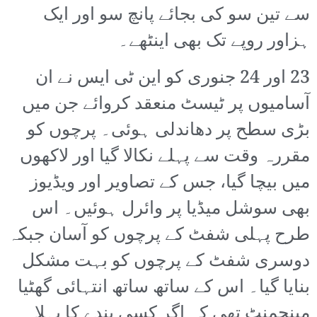
سے تین سو کی بجائے پانچ سو اور ایک
ہزاور روپے تک بھی اینٹھے۔
23 اور 24 جنوری کو این ٹی ایس نے ان
آسامیوں پر ٹیسٹ منعقد کروائے جن میں
بڑی سطح پر دھاندلی ہوئی۔ پرچوں کو
مقررہ وقت سے پہلے نکالا گیا اور لاکھوں
میں بیچا گیا، جس کے تصاویر اور ویڈیوز
بھی سوشل میڈیا پر وائرل ہوئیں۔ اس
طرح پہلی شفٹ کے پرچوں کو آسان جبکہ
دوسری شفٹ کے پرچوں کو بہت مشکل
بنایا گیا۔ اس کے ساتھ ساتھ انتہائی گھٹیا
مینجمنٹ تھی کہ اگر کسی بندے کا پہلا