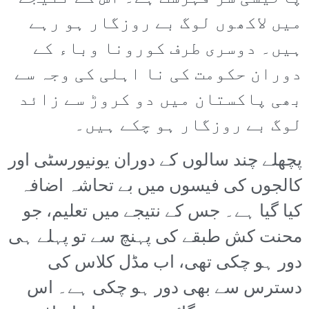
میں لاکھوں لوگ بے روزگار ہو رہے
ہیں۔ دوسری طرف کورونا وباء کے
دوران حکومت کی نا اہلی کی وجہ سے
بھی پاکستان میں دو کروڑ سے زائد
لوگ بے روزگار ہو چکے ہیں۔
پچھلے چند سالوں کے دوران یونیورسٹی اور
کالجوں کی فیسوں میں بے تحاشہ اضافہ
کیا گیا ہے۔ جس کے نتیجے میں تعلیم، جو
محنت کش طبقے کی پہنچ سے تو پہلے ہی
دور ہو چکی تھی، اب مڈل کلاس کی
دسترس سے بھی دور ہو چکی ہے۔ اس