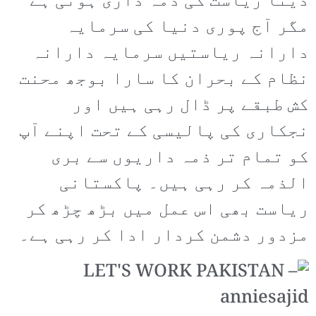
دینا ریاست کی ذمہ داری ہوتی ہے
مگر آج پوری دنیا کی سرمایہ
دارانہ ریاستیں سرمایہ دارانہ
نظام کے بحران کا سارا بوجھ محنت
کش طبقے پر ڈال رہی ہیں اور
نجکاری کی پالیسی کے تحت اپنے آپ
کو تمام تر ذمہ داریوں سے بری
الذمہ کر رہی ہیں۔ پاکستانی
ریاست بھی اس عمل میں بڑھ چڑھ کر
مزدور دشمن کردار ادا کر رہی ہے۔