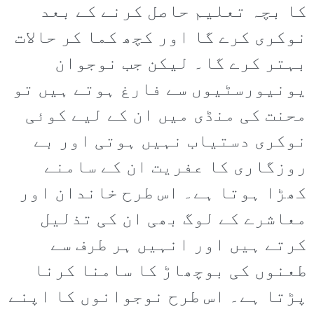
کا بچہ تعلیم حاصل کرنے کے بعد
نوکری کرے گا اور کچھ کما کر حالات
بہتر کرے گا۔ لیکن جب نوجوان
یونیورسٹیوں سے فارغ ہوتے ہیں تو
محنت کی منڈی میں ان کے لیے کوئی
نوکری دستیاب نہیں ہوتی اور بے
روزگاری کا عفریت ان کے سامنے
کھڑا ہوتا ہے۔ اس طرح خاندان اور
معاشرے کے لوگ بھی ان کی تذلیل
کرتے ہیں اور انہیں ہر طرف سے
طعنوں کی بوچھاڑ کا سامنا کرنا
پڑتا ہے۔ اس طرح نوجوانوں کا اپنے