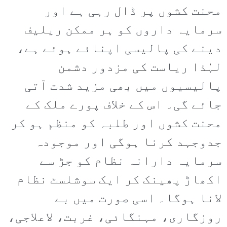
محنت کشوں پر ڈال رہی ہے اور
سرمایہ داروں کو ہر ممکن ریلیف
دینے کی پالیسی اپنائے ہوئے ہے،
لہٰذا ریاست کی مزدور دشمن
پالیسیوں میں بھی مزید شدت آتی
جائے گی۔ اس کے خلاف پورے ملک کے
محنت کشوں اور طلبہ کو منظم ہو کر
جدوجہد کرنا ہوگی اور موجودہ
سرمایہ دارانہ نظام کو جڑ سے
اکھاڑ پھینک کر ایک سوشلسٹ نظام
لانا ہوگا۔ اسی صورت میں بے
روزگاری، مہنگائی، غربت، لاعلاجی،