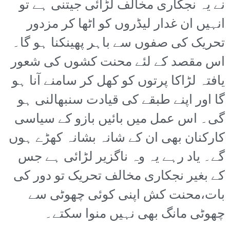
نے یہ نجکاری مخالف لڑائی جیتنی ہے تو
انہیں ان غدار لیڈروں کو اٹھا کر مزدور
تحریک کی صفوں سے باہر پھینکنا ہو گا۔
اس مقصد کے لئے محنت کشوں کی شعور
یافتہ لڑاکا پرتوں کو کھل کر سامنے آنا ہو
گا اور اپنے طبقے کی قیادت سنبھالنی ہو
گی۔ اس عمل میں بائیں بازو کے سیاسی
کارکنان بھی ان کے شانہ بشانہ کھڑے ہوں
گے۔ یاد رہے یہ وہ ناگزیر لڑائی ہے جس
کے بغیر نجکاری مخالف تحریک تو دور کی
بات،محنت کش اپنی کوئی چھوٹی سے
چھوٹی مانگ بھی نہیں منوا سکتے۔