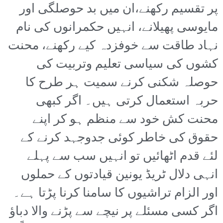
پر تقسیم رکھنے،ان میں بد حوصلگی اور
مایوسی پھیلانے، انہیں حکمرانوں کی نام
نہاد طاقت سے خوفزدہ کیے رکھنے، محنت
کشوں کی سیاسی تعلیم وتربیت کی
حوصلہ شکنی کرنے سمیت ہر طرح کا
حربہ استعمال کرتی ہیں۔ اگر کبھی
محنت کش خود سے منظم ہو کر اپنے
حقوق کی خاطر کوئی جدوجہد کرنے کے
لئے قدم اٹھائیں تو انہیں سب سے پہلے
انہی دلال ٹریڈ یونین قیادتوں کے حملوں
اور الزام تراشیوں کا سامنا کرنا پڑتا ہے۔
اگر کسی مسئلے پر نیچے سے پڑنے والا دباؤ