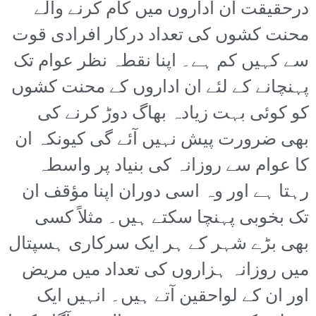
درحقیقت ان اداروں میں کام کرنے والے
محنت کشوں کی تعداد درکار افرادی قوت
سے کہیں کم ہے۔ اپنا نقطہ نظر عوام تک
پہنچانے کے لئے ان اداروں کے محنت کشوں
کو کوئی بہت زیادہ بھاگ دوڑ کرنے کی
بھی ضرورت پیش نہیں آئے گی کیونکہ ان
کا عوام سے روزانہ کی بنیاد پر واسطہ
رہتا ہے اور وہ اسی دوران اپنا مؤقف ان
تک بخوبی پہنچا سکتے ہیں۔ مثلاً کسی
بھی بڑے شہر کے ہر ایک سرکاری ہسپتال
میں روزانہ ہزاروں کی تعداد میں مریض
اور ان کے لواحقین آتے ہیں۔ انہیں ایک