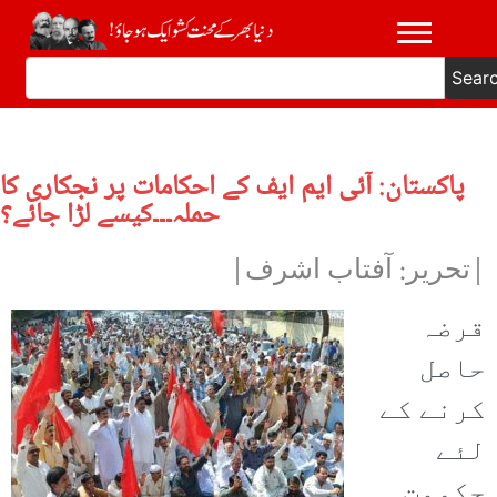
Sear
پاکستان: آئی ایم ایف کے احکامات پر نجکاری کا
حملہ۔۔۔کیسے لڑا جائے؟
|تحریر: آفتاب اشرف|
قرضہ
حاصل
کرنے کے
لئے
حکومت