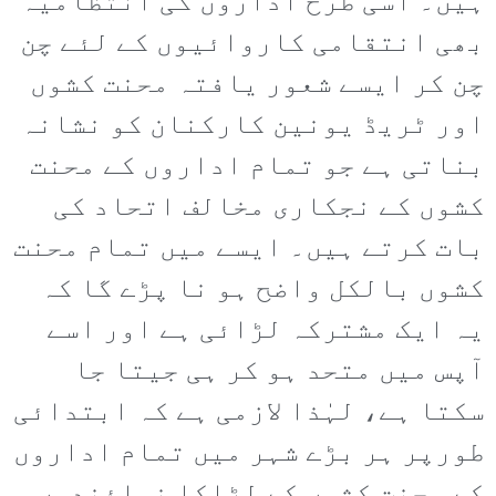
ہیں۔ اسی طرح اداروں کی انتظامیہ
بھی انتقامی کاروائیوں کے لئے چن
چن کر ایسے شعور یافتہ محنت کشوں
اور ٹریڈ یونین کارکنان کو نشانہ
بناتی ہے جو تمام اداروں کے محنت
کشوں کے نجکاری مخالف اتحاد کی
بات کرتے ہیں۔ ایسے میں تمام محنت
کشوں بالکل واضح ہو نا پڑے گا کہ
یہ ایک مشترکہ لڑائی ہے اور اسے
آپس میں متحد ہو کر ہی جیتا جا
سکتا ہے، لہٰذا لازمی ہے کہ ابتدائی
طورپر ہر بڑے شہر میں تمام اداروں
کے محنت کشوں کے لڑاکا نمائندوں