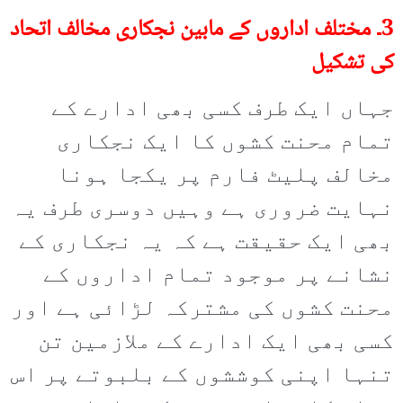
3۔ مختلف اداروں کے مابین نجکاری مخالف اتحاد
کی تشکیل
جہاں ایک طرف کسی بھی ادارے کے
تمام محنت کشوں کا ایک نجکاری
مخالف پلیٹ فارم پر یکجا ہونا
نہایت ضروری ہے وہیں دوسری طرف یہ
بھی ایک حقیقت ہے کہ یہ نجکاری کے
نشانے پر موجود تمام اداروں کے
محنت کشوں کی مشترکہ لڑائی ہے اور
کسی بھی ایک ادارے کے ملازمین تن
تنہا اپنی کوششوں کے بلبوتے پر اس