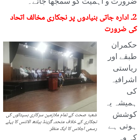
ضرورت و اہمیت کو سمجھا جائے۔
2۔ ادارہ جاتی بنیادوں پر نجکاری مخالف اتحاد
کی ضرورت
حکمران
طبقے اور
ریاستی
اشرافیہ
کی
ہمیشہ یہ
کوشش
شعبۂ صحت کے تمام ملازمین سرکاری ہسپتالوں کی
نجکاری کے خلاف متحد، گرینڈ ہیلتھ الائنس کا پہلے
ہوتی ہے
رسمی اجلاس کا ایک منظر
کہ وہ