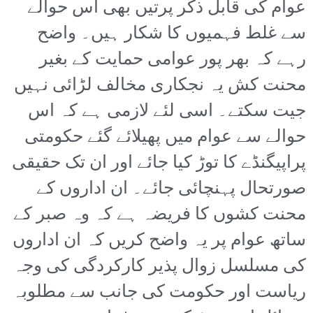
عوام کی قابل ذکر پرتیں بھی اس حوالے
سے غلط فہمیوں کا شکار ہیں۔ واضح
رہے کہ بھر پور عوامی حمایت کے بغیر
محنت کش یہ نجکاری مخالف لڑائی نہیں
جیت سکتے۔ اسی لئے لازمی ہے کہ اس
حوالے سے عوام میں پھیلائے گئے حکومتی
پراپیگنڈے کا توڑ کیا جائے اور ان تک حقیقی
صورتحال پہنچائی جائے۔ ان اداروں کے
محنت کشوں کا فریضہ ہے کہ وہ صبر کے
ساتھ عوام پر یہ واضح کریں کہ ان اداروں
کی مسلسل زوال پذیر کارکردگی کی وجہ
ریاست اور حکومت کی جانب سے مطلوبہ