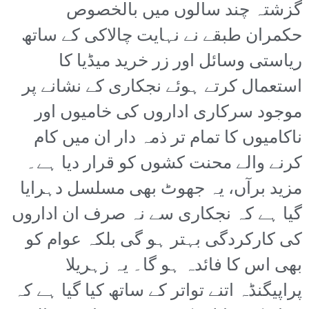
گزشتہ چند سالوں میں بالخصوص
حکمران طبقے نے نہایت چالاکی کے ساتھ
ریاستی وسائل اور زر خرید میڈیا کا
استعمال کرتے ہوئے نجکاری کے نشانے پر
موجود سرکاری اداروں کی خامیوں اور
ناکامیوں کا تمام تر ذمہ دار ان میں کام
کرنے والے محنت کشوں کو قرار دیا ہے۔
مزید برآں، یہ جھوٹ بھی مسلسل دہرایا
گیا ہے کہ نجکاری سے نہ صرف ان اداروں
کی کارکردگی بہتر ہو گی بلکہ عوام کو
بھی اس کا فائدہ ہو گا۔ یہ زہریلا
پراپیگنڈہ اتنے تواتر کے ساتھ کیا گیا ہے کہ