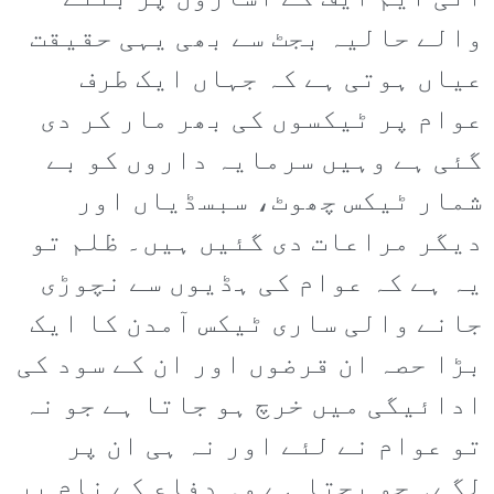
والے حالیہ بجٹ سے بھی یہی حقیقت
عیاں ہوتی ہے کہ جہاں ایک طرف
عوام پر ٹیکسوں کی بھر مار کر دی
گئی ہے وہیں سرمایہ داروں کو بے
شمار ٹیکس چھوٹ، سبسڈیاں اور
دیگر مراعات دی گئیں ہیں۔ ظلم تو
یہ ہے کہ عوام کی ہڈیوں سے نچوڑی
جانے والی ساری ٹیکس آمدن کا ایک
بڑا حصہ ان قرضوں اور ان کے سود کی
ادائیگی میں خرچ ہو جاتا ہے جو نہ
تو عوام نے لئے اور نہ ہی ان پر
لگے۔ جو بچتا ہے وہ دفاع کے نام پر