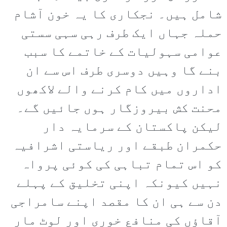
شامل ہیں۔ نجکاری کا یہ خون آشام
حملہ جہاں ایک طرف رہی سہی سستی
عوامی سہولیات کے خاتمے کا سبب
بنے گا وہیں دوسری طرف اس سے ان
اداروں میں کام کرنے والے لاکھوں
محنت کش بیروزگار ہوں جائیں گے۔
لیکن پاکستان کے سرمایہ دار
حکمران طبقے اور ریاستی اشرافیہ
کو اس تمام تباہی کی کوئی پرواہ
نہیں کیونکہ اپنی تخلیق کے پہلے
دن سے ہی ان کا مقصد اپنے سامراجی
آقاؤں کی منافع خوری اور لوٹ مار