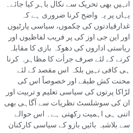
انہیں بھی تحریک سے نکال باہر کیا جائے۔
یہاں پر یہ واضح کرنا ضروری ہے کہ
غدارقیادتوں کی چکموں، سیاسی پارٹیوں
اور این جی اوز کی پر فریب لفاظیوں اور
ریاستی اداروں کی دھوکہ بازی کا مقابلہ
کرنے کے لئے صرف جرأت کا مظاہرہ کرنا
ہی کافی نہیں بلکہ اس مقصد کے لئے
محنت کش طبقے اور خصوصاً اس کی
لڑاکا پرتوں کی سیاسی تعلیم و تربیت اور
ان کی سوشلسٹ نظریات سے آگاہی بھی
اتنی ہی اہمیت رکھتی ہے۔ اس حوالے
سے بلاشبہ بائیں بازو کے سیاسی کارکنان