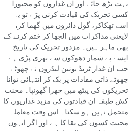
بہت بڑھ جائے اور ان غداروں کو مجبوراً
کسی تحریک کی قیادت کرنی پڑے تو یہ
اسے تھکاکر، گول دائروں میں گھما کر،
لایعنی مذاکرات میں الجھا کر ختم کرنے کے
بھی ماہر ہیں۔ مزدور تحریک کی تاریخ
ایسے بے شمار دھوکوں سے بھری پڑی ہے
جب ان غدار ٹریڈ یونین لیڈروں نے چھوٹے
چھوٹے ذاتی مفادات پر بک کر انتہائی توانا
تحریکوں کی پیٹھ میں چھرا گھونپا۔ محنت
کش طبقہ ان قیادتوں کی مزید غداریوں کا
متحمل نہیں ہو سکتا۔ اس وقت معاملہ
محنت کشوں کی بقا کا ہے اور اگر انہوں