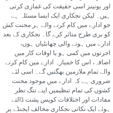
اور یونینز اسی حقیقت کی غمازی کرتی
ہیں۔ لیکن نجکاری ایک ایسا مسئلہ ہے
جو ادارے میں کام کرنے والے ہر محنت کش
کو بری طرح متاثر کرے گا۔ نجکاری کے بعد
ادارے میں ہونے والی چھانٹیاں ہوں،
اجرتوں میں کمی ہو یا اوقات کار میں
اضافہ، اس کا خمیازہ ادارے میں کام کرنے
والے تمام ملازمین بھگتیں گے۔ اسی لئے
ضروری ہے کہ ادارے میں موجود محنت
کشوں کی تمام تنظیمیں اپنے تنگ نظر
مفادات اور اختلافات کوپس پشت ڈالتے
ہوئے ایک نکاتی نجکاری مخالف ایجنڈے پر