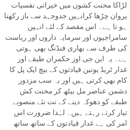
لڑاکا محنت کشوں میں خیراتی نفسیات
پروان چڑھا کرانہیں جدوجہد سے باز رکھنا
ہو تا ہے۔ اس مقصد کے لئے انہیں
سامراجیوں اور سرمایہ داروں اور ریاست
کی طرف سے بھاری فنڈنگ بھی ہوتی
ہے۔ یہ این جی اوز حکمران طبقے اور
غدار ٹریڈ یونین قیادتوں کے بیچ ایک پل کا
کام بھی کرتی ہیں اور یہ سب مزدور
دشمن عناصر مل بیٹھ کر محنت کش
طبقے کو دھوکہ دینے کے نت نئے منصوبے
تیار کرتے رہتے ہیں۔ لہٰذا ضرورت اس
امر کی ہے غدار قیادتوں کے ساتھ ساتھ