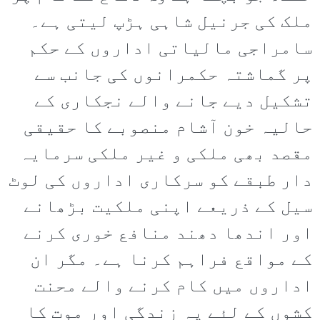
ملک کی جرنیل شاہی ہڑپ لیتی ہے۔
سامراجی مالیاتی اداروں کے حکم
پر گماشتہ حکمرانوں کی جانب سے
تشکیل دیے جانے والے نجکاری کے
حالیہ خون آشام منصوبے کا حقیقی
مقصد بھی ملکی و غیر ملکی سرمایہ
دار طبقے کو سرکاری اداروں کی لوٹ
سیل کے ذریعے اپنی ملکیت بڑھانے
اور اندھا دھند منافع خوری کرنے
کے مواقع فراہم کرنا ہے۔ مگر ان
اداروں میں کام کرنے والے محنت
کشوں کے لئے یہ زندگی اور موت کا