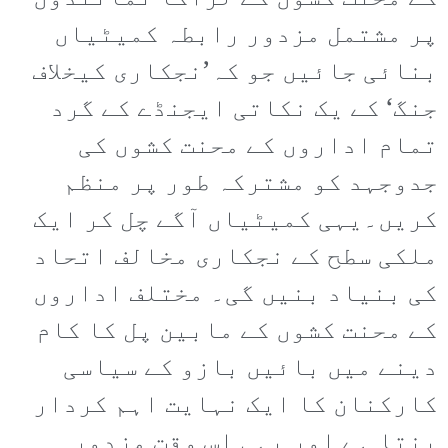
پر مشتمل مزدور رابطہ کمیٹیاں
بنائی جائیں جو کہ’نجکاری کیخلاف
جنگ‘ کے یک نکاتی ایجنڈے کے گرد
تمام اداروں کے محنت کشوں کی
جدوجہد کو مشترکہ طور پر منظم
کریں۔یہی کمیٹیاں آگے چل کر ایک
ملکی سطح کے نجکاری مخالف اتحاد
کی بنیاد بنیں گی۔ مختلف اداروں
کے محنت کشوں کے مابین پل کا کام
دینے میں بائیں بازو کے سیاسی
کارکنان کا ایک نہایت اہم کردار
بنتا ہے اور یہی اس وقت مزدور