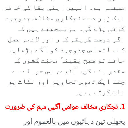
مسئلہ ہے۔ انہیں اپنی بقا کی خاطر
ایک زبر دست نجکاری مخالف جدوجہد
کرنی پڑے گی۔ ہم سمجھتے ہیں کہ
اگر درست طریقہ کار اور لائحہ عمل
کے ساتھ اس جدوجہد کو آگے بڑھایا
جائے تو فتح یقیناً محنت کشوں کا
مقدر بنے گی۔ آئیے، اس حوالے سے
چند ایک ٹھوس تجاویز اور نکات پر
بات کرتے ہیں۔
1۔ نجکاری مخالف عوامی آگہی مہم کی ضرورت
پچھلی تین دہائیوں میں بالعموم اور