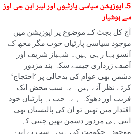
5۔ اپوزیشن سیاسی پارٹیوں اور لیبر این جی اوز
سے ہوشیار
آج کل بجٹ کے موضوع پر اپوزیشن میں
موجود سیاسی پارٹیاں خوب مگر مچھ کے
آنسو بہا رہی ہیں۔ شہباز شریف اور
آصف زرداری جیسے سکہ بند مزدور
دشمن بھی عوام کی بدحالی پر ’احتجاج‘
کرتے نظر آتے ہیں۔ یہ سب محض ایک
فریب اور دھوکہ ہے۔ جب یہ پارٹیاں خود
اقتدار میں تھیں تو ان کی پالیسیاں بھی
اتنی ہی مزدور دشمن تھیں جتنی کہ
موجودہ حکومت کی ہیں۔ سب نے اپنے