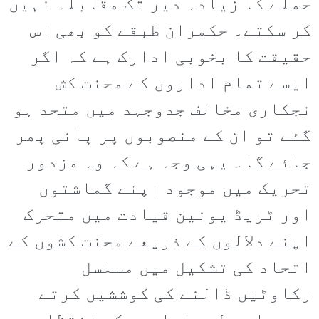
حملے کا زیادہ دیر تک مقابلہ نہیں
کر سکتے۔ حکمران طبقے کو بھی اس
حقیقت کا بخوبی ادارک ہے کہ اگر
ایسے تمام اداروں کے محنت کش
نجکاری مخالف جدوجہد میں متحد ہو
گئے تو ان کے منصوبوں پر پانی پھر
جائے گا۔ یہی وجہ ہے کہ وہ مزدور
تحریک میں موجود اپنے گماشتوں
اور ٹریڈ یونین قیادت میں متحرک
اپنے دلالوں کے ذریعے محنت کشوں کے
اتحاد کی تشکیل میں مسلسل
رکاوٹیں ڈالنے کی کوششیں کرتے