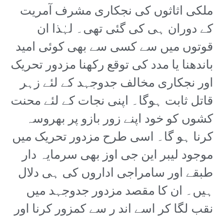
ملکی اثاثوں کی نجکاری مشرف آمریت
کے دوران ہی کی گئی تھی۔ لہٰذا ان
قوتوں میں سے کسی سے بھی کوئی امید
باندھنا یا مدد کی توقع رکھنا مزدور تحریک
اور نجکاری مخالف جدوجہد کے لئے زہر
قاتل ثابت ہوگا۔ اپنی نجات کے لئے محنت
کشوں کو خود اپنے زور بازو پر بھروسہ
کرنا ہو گا۔ اسی طرح مزدور تحریک میں
موجود لیبر این جی اوز بھی سرمایہ دار
طبقے اور سامراجی اداروں کی ہی دلال
ہیں۔ ان کا مقصد مزدور جدوجہد میں
نقب لگا کر اسے اند ر سے کمزور کرنا اور