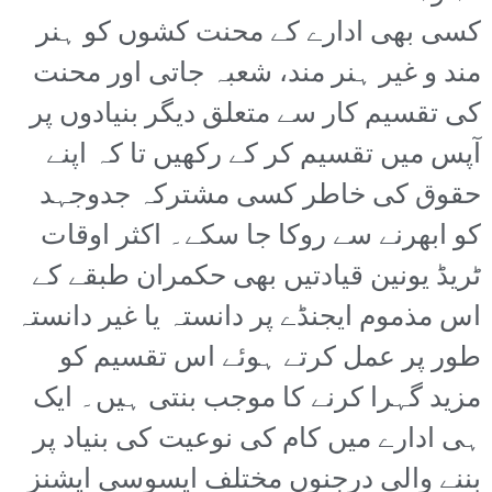
کسی بھی ادارے کے محنت کشوں کو ہنر
مند و غیر ہنر مند، شعبہ جاتی اور محنت
کی تقسیم کار سے متعلق دیگر بنیادوں پر
آپس میں تقسیم کر کے رکھیں تا کہ اپنے
حقوق کی خاطر کسی مشترکہ جدوجہد
کو ابھرنے سے روکا جا سکے۔ اکثر اوقات
ٹریڈ یونین قیادتیں بھی حکمران طبقے کے
اس مذموم ایجنڈے پر دانستہ یا غیر دانستہ
طور پر عمل کرتے ہوئے اس تقسیم کو
مزید گہرا کرنے کا موجب بنتی ہیں۔ ایک
ہی ادارے میں کام کی نوعیت کی بنیاد پر
بننے والی درجنوں مختلف ایسوسی ایشنز