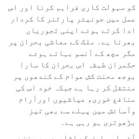
کو سہولت کاری فراہم کرنا اور اس
عمل میں جونیئر پارٹنر کا کردار
ادا کرتے ہوئے اپنی تجوریاں
بھرنا ہے۔ ملک کے معاشی بحران پر
مگر مچھ کے آنسو بہاتے ہوئے
حکمران طبقہ اس بحران کا سارا
بوجھ محنت کش عوام کے کندھوں پر
منتقل کر رہا ہے جبکہ خود اس کی
منافع خوری، عیاشیوں اورآرام
وآسائش میں پہلے سے بھی تیز
بڑھوتری ہو رہی ہے۔
آئی ایم ایف کے اشاروں پر بننے