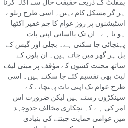
پمفلٹ کے ذریعے حقیقت حال سے آگاہ کرنا
ہر گز مشکل کام نہیں۔ اسی طرح ریلوے
اسٹیشنوں پر روز عوام کا جم غفیر اکٹھا
ہو تا ہے۔ ان تک باآسانی اپنی بات
پہنچائی جا سکتی ہے۔ بجلی اور گیس کے
بل ہر گھر میں جاتے ہیں۔ ان بلوں کے
ساتھ محنت کشوں کے مؤقف پر مبنی لیف
لیٹ بھی تقسیم کئے جا سکتے ہیں۔ اسی
طرح عوام تک اپنی بات پہنچانے کے
سینکڑوں رستے ہیں لیکن ضرورت اس
امر کی ہے کہ نجکاری مخالف جدوجہد
میں عوامی حمایت جیتنے کی بنیادی