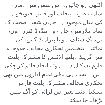
اکٹھی ہو جائیں۔ اس ضمن میں ہمارے
سامنے صوبہ پنجاب اور خیبر پختونخواہ
کی مثال موجود ہے جہاں شعبہ صحت کے
تمام ملازمین، چاہے وہ ینگ ڈاکٹرز ہوں،
نرسنگ سٹاف ہو یا پیرامیڈیکس، کی
نمائندہ تنظیمیں نجکاری مخالف جدوجہد
میں گرینڈ ہیلتھ الائنس کا مشترکہ پلیٹ
فارم تشکیل دیتے ہوئے اتحاد قائم کر چکی
ہیں۔ ایسے ہی باقی تمام اداروں میں بھی
نجکاری مخالف مشترکہ پلیٹ فارمز
تشکیل دئیے بغیر اس لڑائی کو آگے نہیں
بڑھایا جا سکتا۔