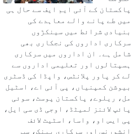
پاکستان کے آئی ایم ایف سے حال ہی
میں طے پانے والے معاہدے کی
بنیادی شرائط میں سینکڑوں
سرکاری اداروں کی نجکاری بھی
شامل ہے۔ ان اداروں میں سرکاری
ہسپتالوں اور تعلیمی اداروں سے
لے کر پاور پلانٹس، واپڈا کی ڈسٹری
بیوشن کمپنیاں، پی آئی اے، اسٹیل
مل، ریلوے، پاکستان پوسٹ، سوئی
پائپ لائنز لمیٹڈ، اوجی ڈی سی ایل،
پی ایس او، واسا، اسٹیٹ لائف
انشورنس اور سرکاری بینک، سب