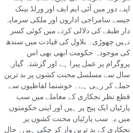
اپنے دور میں آئی ایم ایف اور ورلڈ بینک
جیسے سامراجی اداروں اور ملکی سرمایہ
دار طبقے کی دلالی کرنے میں کوئی کسر
نہیں چھوڑی۔ بلاول کی قیادت میں سندھ
کی موجودہ حکومت ابھی بھی اس
پروگرام پر عمل پیرا ہے اور گزشتہ گیارہ
سال سے مسلسل محنت کشوں پر بد ترین
حملے کر رہی ہے۔ خوشنما لفاظیوں سے
قطع نظر نجکاری کے معاملے میں سب
پارٹیاں ایک پیج پر ہیں اور اپنی حکومتوں
میں یہ سب پارٹیاں محنت کشوں پر
نجکاری کے بد ترین وار کر چکی ہیں۔ حال