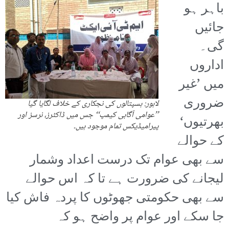
باہر ہو
جائیں
گی۔
اداروں
میں ’غیر
ضروری
لاہور: ہسپتالوں کی نجکاری کے خلاف لگایا گیا
’’عوامی آگاہی کیمپ‘‘ جس میں ڈاکٹرز، نرسز اور
بھرتیوں‘
پیرامیڈیکس تمام موجود ہیں۔
کے حوالے
سے بھی عوام تک درست اعداد وشمار
لیجانے کی ضرورت ہے تا کہ اس حوالے
سے بھی حکومتی جھوٹوں کا پردہ فاش کیا
جا سکے اور عوام پر واضح ہو کہ