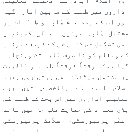
اور اسلام آباد کے مختلف تعلیمی
اداروں میں طلبہ کے مابین اتارا گیا
اور اس کے بعد عام طلبہ و طالبات پر
مشتمل طلبہ یونین بحالی کمیٹیاں
بھی تشکیل دی گئیں جن کے ذریعے یونین
کے پیغام کو نا صرف طلبہ تک پہنچایا
گیا بلکہ وقتاً فوقتاً طلبا و طالبات
پر مشتمل میٹنگز بھی ہوتی رہی ہیں۔
اسلام آباد کے بالخصوص تین بڑے
تعلیمی اداروں میں اس بحث کو طلبہ کی
بڑی تعداد کی حمایت ملی جن میں قائد
اعظم یونیورسٹی، اسلامک یونیورسٹی
اور نمل یونیورسٹی ہیں اور تینوں