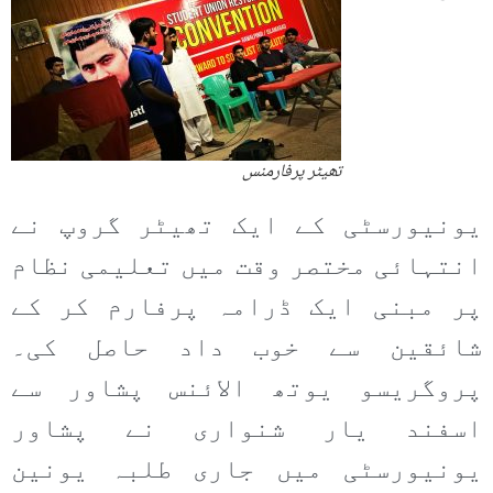
تھیٹر پرفارمنس
یونیورسٹی کے ایک تھیٹر گروپ نے
انتہائی مختصر وقت میں تعلیمی نظام
پر مبنی ایک ڈرامہ پرفارم کر کے
شائقین سے خوب داد حاصل کی۔
پروگریسو یوتھ الائنس پشاور سے
اسفند یار شنواری نے پشاور
یونیورسٹی میں جاری طلبہ یونین