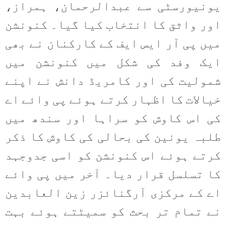
یونیورسٹی سے عبدالرحمان، ہمراز،
اور واثق کا انتخاب کیا گیا۔ کنونشن
میں پی آر ایس ایف کے کارکنان نے بھی
ایک وفد کی شکل میں کنونشن میں
شمولیت کی اور کامریڈ دانش نے اپنے
خیالات کا اظہار کرتے ہوئے پی وائے اے
کی اس کاوش کو سراہا اور سندھ میں
طلبہ یونین کی بحالی کی کاوش کا ذکر
کرتے ہوئے اس کنونشن کو اسی جدوجہد
کا تسلسل قرار دیا۔ آخر میں پی وائے
اے کے مرکزی آرگنائزر زین العابدین
نے تمام تر بحث کو سمیٹتے ہوئے بہت