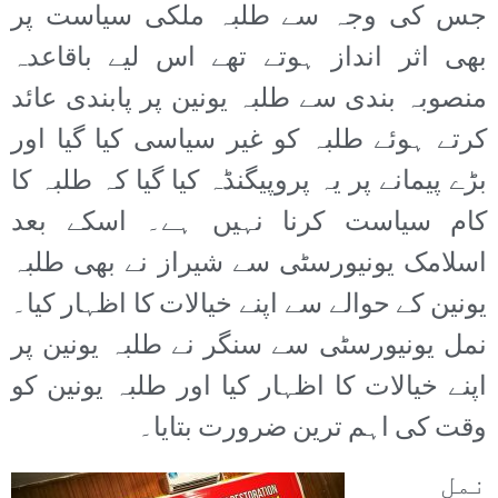
جس کی وجہ سے طلبہ ملکی سیاست پر
بھی اثر انداز ہوتے تھے اس لیے باقاعدہ
منصوبہ بندی سے طلبہ یونین پر پابندی عائد
کرتے ہوئے طلبہ کو غیر سیاسی کیا گیا اور
بڑے پیمانے پر یہ پروپیگنڈہ کیا گیا کہ طلبہ کا
کام سیاست کرنا نہیں ہے۔ اسکے بعد
اسلامک یونیورسٹی سے شیراز نے بھی طلبہ
یونین کے حوالے سے اپنے خیالات کا اظہار کیا۔
نمل یونیورسٹی سے سنگر نے طلبہ یونین پر
اپنے خیالات کا اظہار کیا اور طلبہ یونین کو
وقت کی اہم ترین ضرورت بتایا۔
نمل