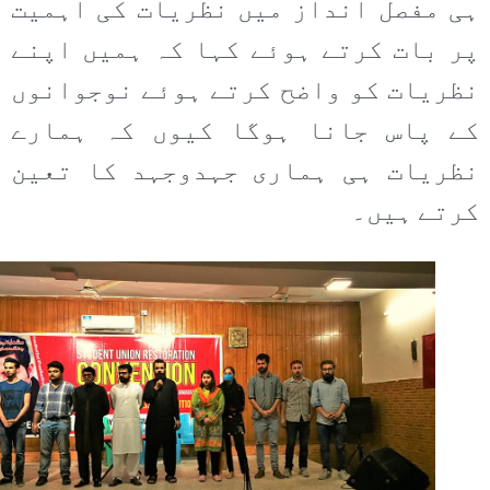
ہی مفصل انداز میں نظریات کی اہمیت
پر بات کرتے ہوئے کہا کہ ہمیں اپنے
نظریات کو واضح کرتے ہوئے نوجوانوں
کے پاس جانا ہوگا کیوں کہ ہمارے
نظریات ہی ہماری جہدوجہد کا تعین
کرتے ہیں۔