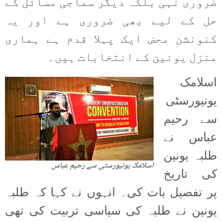
ضروری نہی بلکہ دیگر سماجی مسائل کے
حل کے لیے بھی ضروری ہے اور یہ
کنونشن محض ایک پہلا قدم ہے ہماری
منزل یونین کے انتخابات ہیں۔
اسلامک
یونیورسٹی
سے رحیم
عباس نے
طلبہ یونین
اسلامک یونیورسٹی سے رحیم عباس
کی تاریخ
پر تفصیل بات کی۔ انہوں نے کہا کہ طلبہ
یونین نے طلبہ کی سیاسی تربیت کی تھی