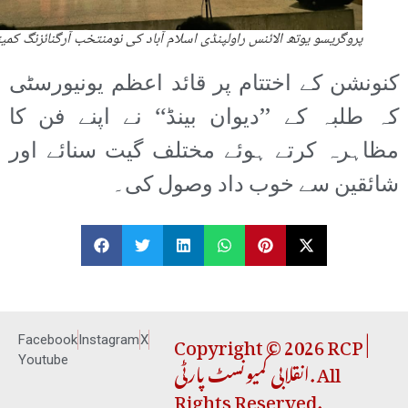
پروگریسو یوتھ الائنس راولپنڈی اسلام آباد کی نومنتخب آرگنائزنگ کمی
کنونشن کے اختتام پر قائد اعظم یونیورسٹی
کہ طلبہ کے ’’دیوان بینڈ‘‘ نے اپنے فن کا
مظاہرہ کرتے ہوئے مختلف گیت سنائے اور
شائقین سے خوب داد وصول کی۔
Copyright © 2026 RCP |
Facebook
Instagram
X
انقلابی کمیونسٹ پارٹی. All
Youtube
Rights Reserved.