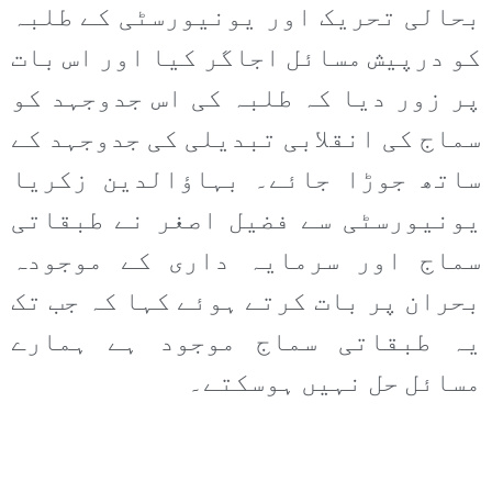
بحالی تحریک اور یونیورسٹی کے طلبہ
کو درپیش مسائل اجاگر کیا اور اس بات
پر زور دیا کہ طلبہ کی اس جدوجہد کو
سماج کی انقلابی تبدیلی کی جدوجہد کے
ساتھ جوڑا جائے۔ بہاؤالدین زکریا
یونیورسٹی سے فضیل اصغر نے طبقاتی
سماج اور سرمایہ داری کے موجودہ
بحران پر بات کرتے ہوئے کہا کہ جب تک
یہ طبقاتی سماج موجود ہے ہمارے
مسائل حل نہیں ہوسکتے۔