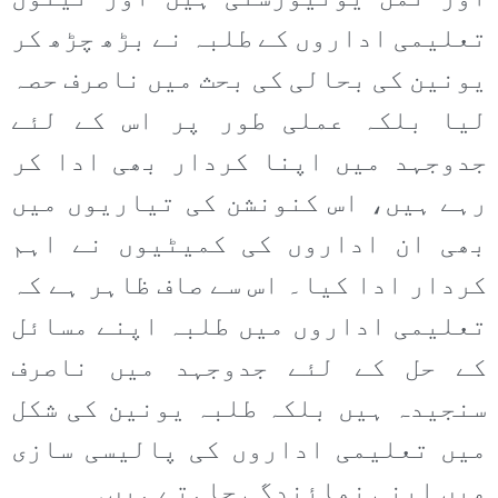
تعلیمی اداروں کے طلبہ نے بڑھ چڑھ کر
یونین کی بحالی کی بحث میں ناصرف حصہ
لیا بلکہ عملی طور پر اس کے لئے
جدوجہد میں اپنا کردار بھی ادا کر
رہے ہیں، اس کنونشن کی تیاریوں میں
بھی ان اداروں کی کمیٹیوں نے اہم
کردار ادا کیا۔ اس سے صاف ظاہر ہے کہ
تعلیمی اداروں میں طلبہ اپنے مسائل
کے حل کے لئے جدوجہد میں ناصرف
سنجیدہ ہیں بلکہ طلبہ یونین کی شکل
میں تعلیمی اداروں کی پالیسی سازی
میں اپنی نمائندگی چاہتے ہیں۔