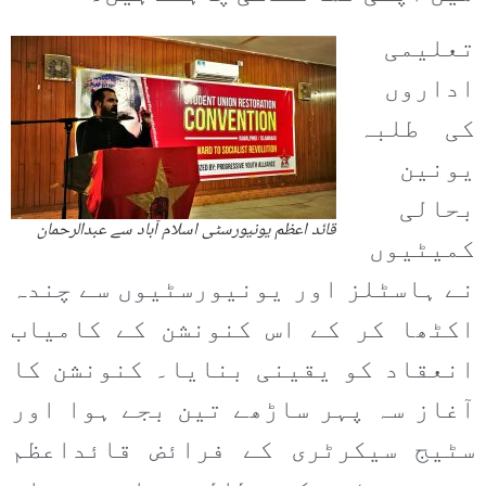
تعلیمی
اداروں
کی طلبہ
یونین
بحالی
قائد اعظم یونیورسٹی اسلام آباد سے عبدالرحمان
کمیٹیوں
نے ہاسٹلز اور یونیورسٹیوں سے چندہ
اکٹھا کر کے اس کنونشن کے کامیاب
انعقاد کو یقینی بنایا۔ کنونشن کا
آغاز سہ پہر ساڑھے تین بجے ہوا اور
سٹیج سیکرٹری کے فرائض قائداعظم