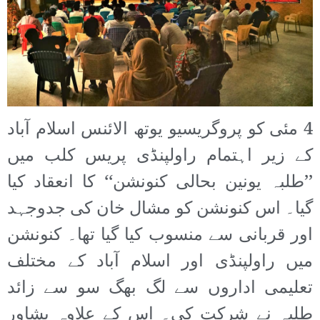
4 مئی کو پروگریسیو یوتھ الائنس اسلام آباد
کے زیر اہتمام راولپنڈی پریس کلب میں
’’طلبہ یونین بحالی کنونشن‘‘ کا انعقاد کیا
گیا۔ اس کنونشن کو مشال خان کی جدوجہد
اور قربانی سے منسوب کیا گیا تھا۔ کنونشن
میں راولپنڈی اور اسلام آباد کے مختلف
تعلیمی اداروں سے لگ بھگ سو سے زائد
طلبہ نے شرکت کی۔ اس کے علاوہ پشاور