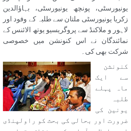
یونیورسٹی، پونچھ یونیورسٹی، بہاؤالدین
زکریا یونیورسٹی ملتان سے طلبہ کے وفود اور
لاہور و ملاکنڈ سے پروگریسیو یوتھ الائنس کے
نمائندگان نے اس کنونشن میں خصوصی
شرکت بھی کی۔
کنونشن
سے ایک
ماہ پہلے
طلبہ
یونین کی
ضرورت اور بحالی کی بحث کو راولپنڈی