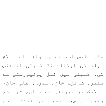
ماہ بلوص اسد نے پی وائے اے اسلام
آباد کی آرگنائزنگ کمیٹی اناؤنس
کی، کمیٹی میں نمل یونیورسٹی سے
سنگر، شانزے خان، سدرہ، علی خان،
اسلامک یونیورسٹی سے حنان، شجاعت،
رحیم عباس، عاصم اور قائد اعظم