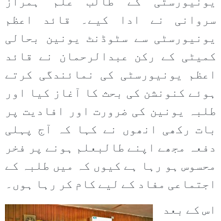
یونیورسٹی کے طالب علم ہمراز
سروانی نے ادا کیے۔ قائد اعظم
یونیورسٹی سے سٹوڈنٹ یونین بحالی
کمیٹی کے رکن عبدالرحمان نے قائد
اعظم یونیورسٹی کی نمائندگی کرتے
ہوئے کنونشن کی بحث کا آغاز کیا اور
طلبہ یونین کی ضرورت اور افادیت پر
بات رکھی انھوں نے کہا کہ آج پہلی
دفعہ مجھے اپنے طالبعلم ہونے پر فخر
محسوس ہو رہا ہے کیوں کہ میں طلبہ کے
اجتماعی مفاد کے لیے کام کر رہا ہوں۔
اس کے بعد