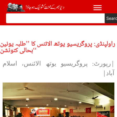
Sear
راولپنڈی: پروگریسیو یوتھ الائنس کا ’’طلبہ یونین
بحالی کنونشن‘‘
|رپورٹ: پروگریسیو یوتھ الائنس، اسلام
آباد|