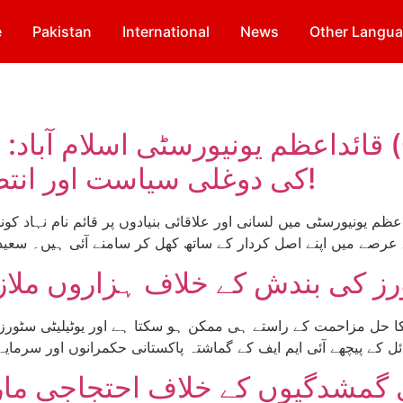
e
Pakistan
International
News
Other Langu
قائداعظم یونیورسٹی اسلام آباد: قائدین سٹوڈ
کی دوغلی سیاست اور انتظامیہ سے گٹھ جوڑ بے نقاب!
 حل مزاحمت کے راستے ہی ممکن ہو سکتا ہے اور یوٹیلیٹی سٹورز کے
ی گمشدگیوں کے خلاف احتجاجی مار