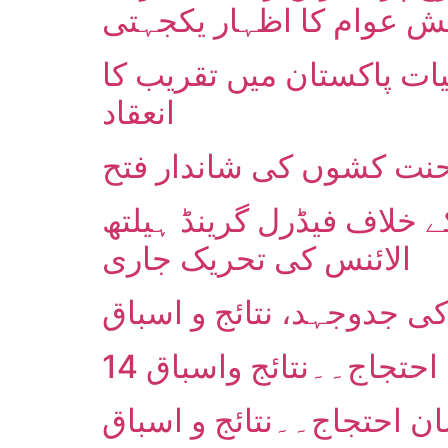
یات پاکستان میں تقریب کا
انعقاد
 محنت کشوں کی شاندار فتح
کے خلاف فیڈرل گرینڈ ہیلتھ
الائنس کی تحریک جاری
کی جدوجہد، نتائج و اسباق
 احتجاج۔۔نتائج واسباق
ن احتجاج۔۔نتائج و اسباق