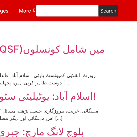
ages
More
Search
دوست ظاہر کرتی ہیں، پچھلے عرصے میں اپنے اصل کردار کے ساتھ کھل کر سامنے آئی ہیں۔ سعید بلوچ کی بازیابی جیسے سنجیدہ انسانی مسئلے پر ان […]
اسلام آباد: یوٹیلیٹی سٹورز کی بندش کے خلاف ہزاروں ملازمین کا ڈی چوک پر احتجاج!
مہنگائی، غربت، بیروزگاری جیسے بڑھتے مسائل کا
اس مہنگائی اور دیگر مسائل کے پیچھے آئی ایم ایف کے گماشتہ پاکستانی حکمرانوں اور سرمایہ داروں کی عیاشیاں ہیں۔ ان عیاشیوں کے بدلے میں […]
بلوچ لانگ مارچ: جبر