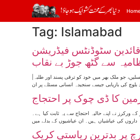
Hom
Tag:
Islamabad
نٹس فیڈریشن (QSF)میں شامل کونسلوں
|رپورٹ: انقلابی کمیونسٹ پارٹی، اسلام آباد| قائداعظم یونیورسٹی میں لسانی اور علاقائی بنیادوں پر قائم نام نہاد کونسلیں، جو ملک بھر میں خود کو ترقی پسند اور طلبہ
 ورکرز نے اپنے حالیہ احتجاج سے یہ ثابت کیا ہے۔
چ پر بدترین ریاستی کریک