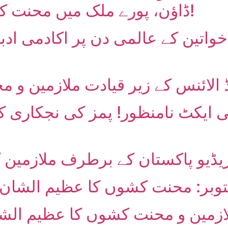
ڈاؤن، پورے ملک میں محنت کش عوام کا اظہار یکجہتی!
واتین کے عالمی دن پر اکادمی ادب
نڈ الائنس کے زیر قیادت ملازمین و
آئی ایکٹ نامنظور! پمز کی نجکاری 
 ریڈیو پاکستان کے برطرف ملازمین 
 اکتوبر: محنت کشوں کا عظیم الشان
لازمین و محنت کشوں کا عظیم الشا