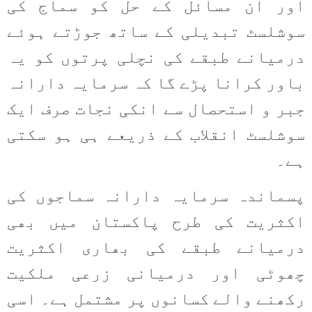
اور ان مسائل کے حل کو سماج کی
سوشلسٹ تبدیلی کے ساتھ جوڑتے ہوئے
درمیانے طبقے کی نچلی پرتوں کو یہ
باور کرانا پڑے گا کہ سرمایہ دارانہ
جبر و استحصال سے انکی نجات صرف ایک
سوشلسٹ انقلاب کے ذریعے ہی ہو سکتی
ہے۔
پسماندہ سرمایہ دارانہ سماجوں کی
اکثریت کی طرح پاکستان میں بھی
درمیانے طبقے کی بھاری اکثریت
چھوٹی اور درمیانی زرعی ملکیت
رکھنے والے کسانوں پر مشتمل ہے۔ اسی