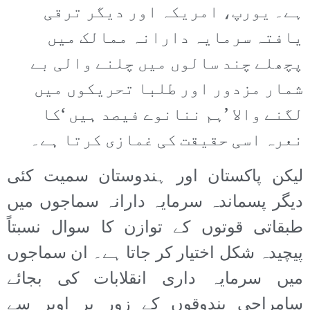
ہے۔ یورپ، امریکہ اور دیگر ترقی
یافتہ سرمایہ دارانہ ممالک میں
پچھلے چند سالوں میں چلنے والی بے
شمار مزدور اور طلبا تحریکوں میں
لگنے والا ’ہم ننانوے فیصد ہیں ‘کا
نعرہ اسی حقیقت کی غمازی کرتا ہے۔
لیکن پاکستان اور ہندوستان سمیت کئی
دیگر پسماندہ سرمایہ دارانہ سماجوں میں
طبقاتی قوتوں کے توازن کا سوال نسبتاً
پیچیدہ شکل اختیار کر جاتا ہے۔ ان سماجوں
میں سرمایہ داری انقلابات کی بجائے
سامراجی بندوقوں کے زور پر اوپر سے