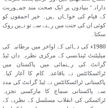
دارانہ‘ بنیادوں پر ایک صحت مند جمہوریت
کے قیام کی خواہاں ہیں۔ خیر احمقوں کو
کوئی ان کی جنت میں رہنے سے تو نہیں روک
سکتا۔
1980ء کی دہائی کے اواخر میں برطانیہ کی
میلیٹنٹ ٹینڈنسی کے مرکزی نظریہ دان ٹیڈ
گرانٹ کی رہنمائی میں پاکستان میں
ٹراٹسکائٹس نے باقاعدہ کام کا آغاز کیا۔
پاکستانی ٹراٹسکائٹس نے ٹیڈ گرانٹ کی مدد
سے پاکستانی سماج کا مارکسی تجزیہ
ٹراٹسکی کی انقلاب مسلسل کے نظریے کے