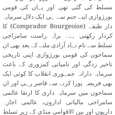
مسلط کی گئی تھی اور یہاں کی قومی
بورژوازی اپنے جنم سے ہی ایک دلال سرمایہ
دار طبقے (Comprador Bourgeoise) کا
کردار رکھتی ہے۔ براہِ راست سامراجی
تسلط سے نام نہاد آزادی ملنے کے بعد بھی ان
سماجوں کی قومی بورژوازی اپنی تاریخی
تاخیر زدگی اور نامیاتی کمزوری کے باعث
سرمایہ دارانہ جمہوری انقلاب کا کوئی ایک
بھی فریضہ پورا کرنے سے قاصر رہی اور ان
سماجوں میں سرمایہ داری کا ارتقا عالمی
سامراجی مالیاتی اداروں، عالمی اجارہ
داریوں اور بین الاقوامی منڈی کے زیرِ تسلط