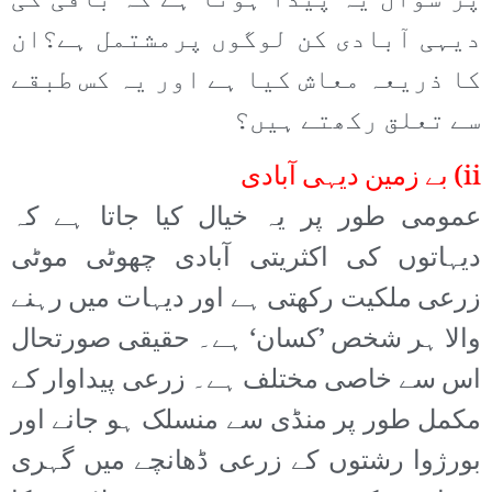
پر سوال یہ پیدا ہوتا ہے کہ باقی کی
دیہی آبادی کن لوگوں پرمشتمل ہے؟ان
کا ذریعہ معاش کیا ہے اور یہ کس طبقے
سے تعلق رکھتے ہیں؟
ii) بے زمین دیہی آبادی
عمومی طور پر یہ خیال کیا جاتا ہے کہ
دیہاتوں کی اکثریتی آبادی چھوٹی موٹی
زرعی ملکیت رکھتی ہے اور دیہات میں رہنے
والا ہر شخص ’کسان‘ ہے۔ حقیقی صورتحال
اس سے خاصی مختلف ہے۔ زرعی پیداوار کے
مکمل طور پر منڈی سے منسلک ہو جانے اور
بورژوا رشتوں کے زرعی ڈھانچے میں گہری