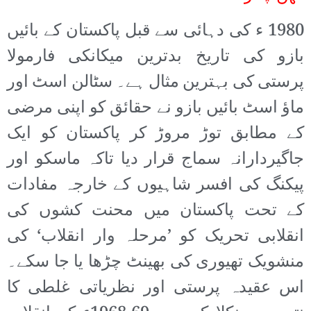
1980 ء کی دہائی سے قبل پاکستان کے بائیں
بازو کی تاریخ بدترین میکانکی فارمولا
پرستی کی بہترین مثال ہے۔ سٹالن اسٹ اور
ماؤ اسٹ بائیں بازو نے حقائق کو اپنی مرضی
کے مطابق توڑ مروڑ کر پاکستان کو ایک
جاگیردارانہ سماج قرار دیا تاکہ ماسکو اور
پیکنگ کی افسر شاہیوں کے خارجہ مفادات
کے تحت پاکستان میں محنت کشوں کی
انقلابی تحریک کو ’مرحلہ وار انقلاب‘ کی
منشویک تھیوری کی بھینٹ چڑھا یا جا سکے۔
اس عقیدہ پرستی اور نظریاتی غلطی کا