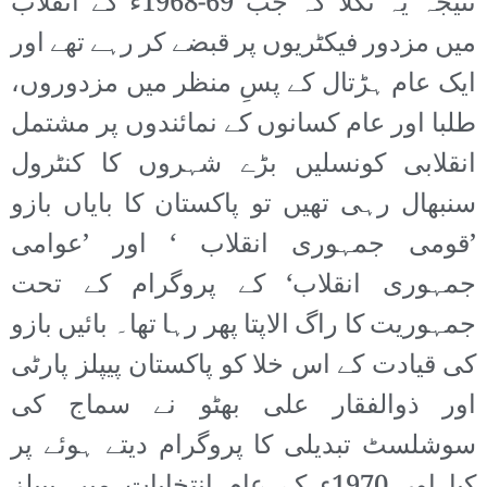
نتیجہ یہ نکلا کہ جب 69-1968ء کے انقلاب
میں مزدور فیکٹریوں پر قبضے کر رہے تھے اور
ایک عام ہڑتال کے پسِ منظر میں مزدوروں،
طلبا اور عام کسانوں کے نمائندوں پر مشتمل
انقلابی کونسلیں بڑے شہروں کا کنٹرول
سنبھال رہی تھیں تو پاکستان کا بایاں بازو
’قومی جمہوری انقلاب ‘ اور ’عوامی
جمہوری انقلاب‘ کے پروگرام کے تحت
جمہوریت کا راگ الاپتا پھر رہا تھا۔ بائیں بازو
کی قیادت کے اس خلا کو پاکستان پیپلز پارٹی
اور ذوالفقار علی بھٹو نے سماج کی
سوشلسٹ تبدیلی کا پروگرام دیتے ہوئے پر