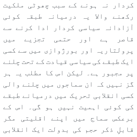
کردار نہ ہونے کے سبب چھوٹی ملکیت
رکھنے والا یہ درمیانہ طبقہ کوئی
آزادانہ سیاسی کردار ادا کرنے سے
قاصر ہے اور حتمی تجزیے میں
پرولتاریہ اور بورژوازی میں سے کسی
ایک طبقے کی سیاسی قیادت کے تحت چلنے
پر مجبور ہے۔ لیکن اس کا مطلب یہ ہر
گز نہیں کہ ان سماجوں میں چلنے والی
کسی انقلابی تحریک میں درمیانے طبقے
کی کوئی اہمیت نہیں ہو گی۔ اس کے
برعکس سماج میں اپنے اقلیتی مگر
قابلِ ذکر حجم کی بدولت ایک انقلابی