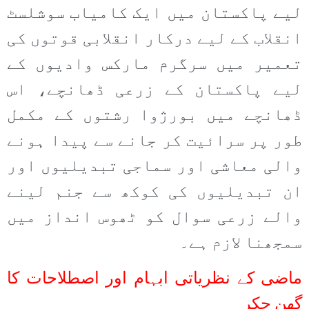
لیے پاکستان میں ایک کامیاب سوشلسٹ
انقلاب کے لیے درکار انقلابی قوتوں کی
تعمیر میں سرگرم مارکس وادیوں کے
لیے پاکستان کے زرعی ڈھانچے، اس
ڈھانچے میں بورژوا رشتوں کے مکمل
طور پر سرائیت کر جانے سے پیدا ہونے
والی معاشی اور سماجی تبدیلیوں اور
ان تبدیلیوں کی کوکھ سے جنم لینے
والے زرعی سوال کو ٹھوس انداز میں
سمجھنا لازم ہے۔
ماضی کے نظریاتی ابہام اور اصطلاحات کا
گھن چکر