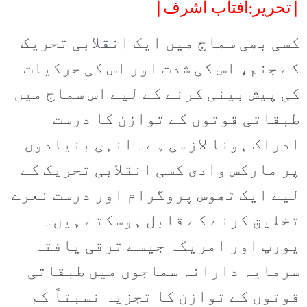
|تحریر:آفتاب اشرف|
کسی بھی سماج میں ایک انقلابی تحریک
کے جنم، اس کی شدت اور اس کی حرکیات
کی پیش بینی کرنے کے لیے اس سماج میں
طبقاتی قوتوں کے توازن کا درست
ادراک ہونا لازمی ہے۔ انہی بنیادوں
پر مارکس وادی کسی انقلابی تحریک کے
لیے ایک ٹھوس پروگرام اور درست نعرے
تخلیق کرنے کے قابل ہوسکتے ہیں۔
یورپ اور امریکہ جیسے ترقی یافتہ
سرمایہ دارانہ سماجوں میں طبقاتی
قوتوں کے توازن کا تجزیہ نسبتاً کم