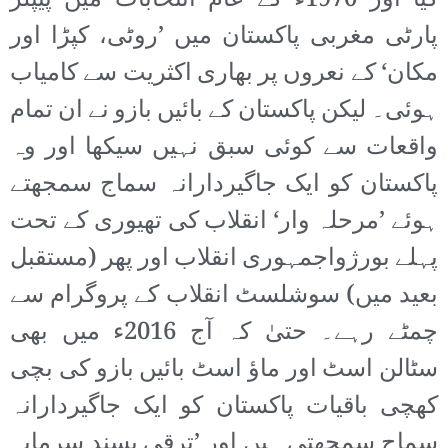
کیا اور 1970ء کے عام انتخابات میں پیپلز
پارٹی مغربی پاکستان میں ’روٹی، کپڑا اور
مکان‘ کے نعروں پر بھاری اکثریت سے کامیاب
ہوئی۔ لیکن پاکستان کے بائیں بازو نے ان تمام
واقعات سے کوئی سبق نہیں سیکھا اور وہ
پاکستان کو ایک جاگیردارانہ سماج سمجھتے
ہوئے ’مرحلہ وار‘ انقلاب کی تھیوری کے تحت
پہلے بورژواجمہوری انقلاب اور پھر (مستقبل
بعید میں) سوشلسٹ انقلاب کے پروگرام سے
چمٹے رہے۔ حتیٰ کہ آج 2016ء میں بھی
سٹالن اسٹ اور ماؤ اسٹ بائیں بازو کی بچی
کھچی باقیات پاکستان کو ایک جاگیردارانہ
سماج سمجھتی ہیں اور ’ترقی پسند سرمایہ