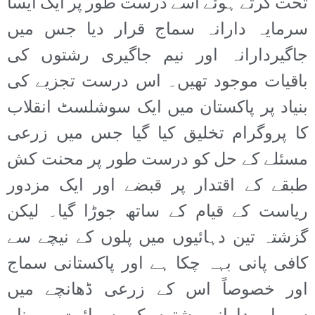
تحت کرتے ہوئے اسے درست طور پر ایک ایسا
سرمایہ دارانہ سماج قرار دیا جس میں
جاگیردارانہ اور نیم جاگیری رشتوں کی
باقیات موجود تھیں۔ اس درست تجزیے کی
بنیاد پر پاکستان میں ایک سوشلسٹ انقلاب
کا پروگرام تخلیق کیا گیا جس میں زرعی
مسئلے کے حل کو درست طور پر محنت کش
طبقے کے اقتدار پر قبضے اور ایک مزدور
ریاست کے قیام کے ساتھ جوڑا گیا۔ لیکن
گزشتہ تین دہائیوں میں پلوں کے نیچے سے
کافی پانی بہہ چکا ہے اور پاکستانی سماج
اور خصوصاً اس کے زرعی ڈھانچے میں