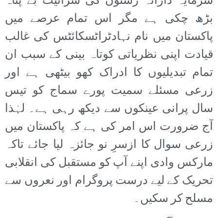
سرمایہ دارانہ رشتوں کی سرائیت بے پناہ
بڑھ چکی ہے مگر اس تمام عرصے میں
پاکستان میں نام نہادٹراٹسکائٹس کی غالب
قیادت اپنی نظریاتی کوتاہ بینی کے سبب ان
تمام تبدیلیوں کا ادراک کھو بیٹھی ہے اور
زرعی مسئلے سمیت پورے سماج کو تیس
سال پرانی عینکوں سے دیکھ رہی ہے۔ لہٰذا
آج ضرورت اس امر کی ہے کہ پاکستان میں
زرعی سوال کا ازسرِ نو جائزہ لیا جائے تاکہ
مارکس وادی اپنے آپ کو مستقبل کی انقلابی
تحریک کے لیے درست پروگرام اور نعروں سے
مسلح کر سکیں۔