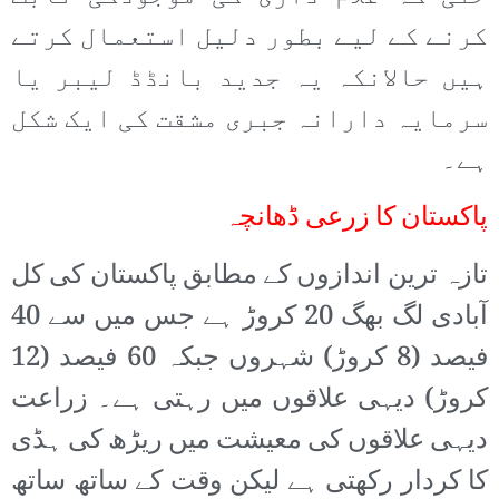
کرنے کے لیے بطور دلیل استعمال کرتے
ہیں حالانکہ یہ جدید بانڈڈ لیبر یا
سرمایہ دارانہ جبری مشقت کی ایک شکل
ہے۔
پاکستان کا زرعی ڈھانچہ
تازہ ترین اندازوں کے مطابق پاکستان کی کل
آبادی لگ بھگ 20 کروڑ ہے جس میں سے 40
فیصد (8 کروڑ) شہروں جبکہ 60 فیصد (12
کروڑ) دیہی علاقوں میں رہتی ہے۔ زراعت
دیہی علاقوں کی معیشت میں ریڑھ کی ہڈی
کا کردار رکھتی ہے لیکن وقت کے ساتھ ساتھ