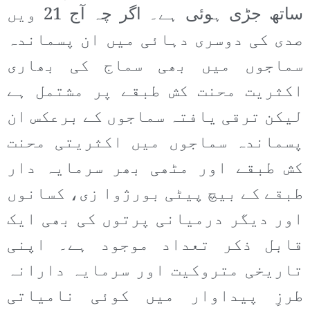
ساتھ جڑی ہوئی ہے۔ اگر چہ آج 21 ویں
صدی کی دوسری دہائی میں ان پسماندہ
سماجوں میں بھی سماج کی بھاری
اکثریت محنت کش طبقے پر مشتمل ہے
لیکن ترقی یافتہ سماجوں کے برعکس ان
پسماندہ سماجوں میں اکثریتی محنت
کش طبقے اور مٹھی بھر سرمایہ دار
طبقے کے بیچ پیٹی بورژوا زی، کسانوں
اور دیگر درمیانی پرتوں کی بھی ایک
قابل ذکر تعداد موجود ہے۔ اپنی
تاریخی متروکیت اور سرمایہ دارانہ
طرزِ پیداوار میں کوئی نامیاتی