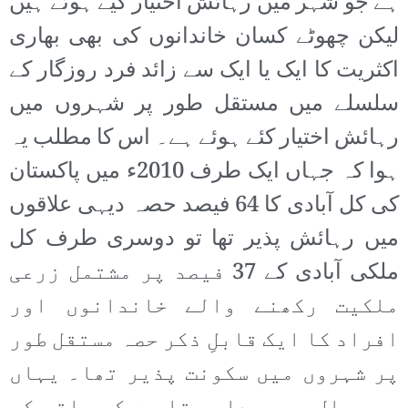
ہے جو شہر میں رہائش اختیار کیے ہوئے ہیں
لیکن چھوٹے کسان خاندانوں کی بھی بھاری
اکثریت کا ایک یا ایک سے زائد فرد روزگار کے
سلسلے میں مستقل طور پر شہروں میں
رہائش اختیار کئے ہوئے ہے۔ اس کا مطلب یہ
ہوا کہ جہاں ایک طرف 2010ء میں پاکستان
کی کل آبادی کا 64 فیصد حصہ دیہی علاقوں
میں رہائش پذیر تھا تو دوسری طرف کل
ملکی آبادی کے 37 فیصد پر مشتمل زرعی
ملکیت رکھنے والے خاندانوں اور
افراد کا ایک قابلِ ذکر حصہ مستقل طور
پر شہروں میں سکونت پذیر تھا۔ یہاں