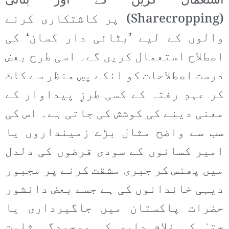
استعمال کریں گے اور بٹائی
(Sharecropping) پر کاشتکاری کرنے
والوں کے لیے ’بٹائی دار کسان‘ کی
اصطلاح استعمال کریں گے۔ اسی طرح بعض
درست اصطلاحات کو انکے پسِ منظر سے کاٹ
کر عہدِ رفتہ کے کسی طرزِ پیداوار کے
معنی دینے کی کوشش کی جاتی ہے۔ اس کی
سب سے واضح مثال بڑے زمینداروں یا
امیر کسانوں کے سودی قرضوں کی دلدل
میں پھنس کر جبری مشقت کرنے پر مجبور
دیہی خاندانوں کی ہے جسے بعض دانشور
حضرات پاکستان میں جاگیرداری یا
حتیٰ کہ غلام داری کی موجودگی ثابت