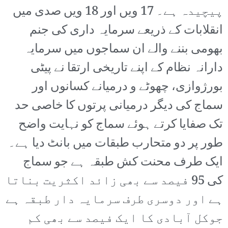
پیچیدہ ہے۔ 17 ویں اور 18 ویں صدی میں
انقلابات کے ذریعے سرمایہ داری کی جنم
بھومی بننے والے ان سماجوں میں سرمایہ
دارانہ نظام کے اپنے تاریخی ارتقا نے پیٹی
بورژوازی، چھوٹے و درمیانے کسانوں اور
سماج کی دیگر درمیانی پرتوں کا خاصی حد
تک صفایا کرتے ہوئے سماج کو نہایت واضح
طور پر دو متحارب طبقات میں بانٹ دیا ہے۔
ایک طرف محنت کش طبقہ ہے جو سماج
کی 95 فیصد سے بھی زائد اکثریت بناتا
ہے اور دوسری طرف سرمایہ دار طبقہ ہے
جوکل آبادی کا ایک فیصد سے بھی کم