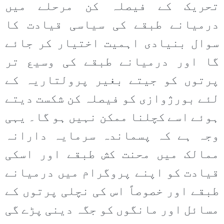
تحریک کے فیصلہ کن مرحلے میں
درمیانے طبقے کی سیاسی قیادت کا
سوال بنیادی اہمیت اختیار کر جائے
گا اور درمیانے طبقے کی وسیع تر
پرتوں کو جیتے بغیر پرولتاریہ کے
لئے بورژوازی کو فیصلہ کن شکست دیتے
ہوئے اسے کچلنا ممکن نہیں ہو گا۔ یہی
وجہ ہے کہ پسماندہ سرمایہ دارانہ
ممالک میں محنت کش طبقے اور اسکی
قیادت کو اپنے پروگرام میں درمیانے
طبقے اور خصوصاً اس کی نچلی پرتوں کے
مسائل اور مانگوں کو جگہ دینی پڑے گی