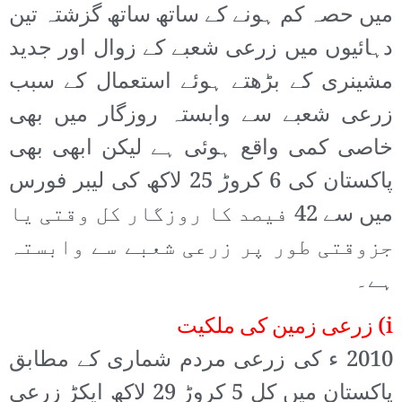
میں حصہ کم ہونے کے ساتھ ساتھ گزشتہ تین
دہائیوں میں زرعی شعبے کے زوال اور جدید
مشینری کے بڑھتے ہوئے استعمال کے سبب
زرعی شعبے سے وابستہ روزگار میں بھی
خاصی کمی واقع ہوئی ہے لیکن ابھی بھی
پاکستان کی 6 کروڑ 25 لاکھ کی لیبر فورس
میں سے 42 فیصد کا روزگار کل وقتی یا
جزوقتی طور پر زرعی شعبے سے وابستہ
ہے۔
i) زرعی زمین کی ملکیت
2010 ء کی زرعی مردم شماری کے مطابق
پاکستان میں کل 5 کروڑ 29 لاکھ ایکڑ زرعی