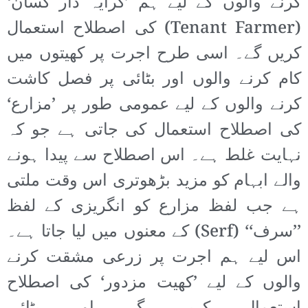
کرنے والوں کے لیے ہم ’کرایہ دار کسان‘
(Tenant Farmer) کی اصطلاح استعمال
کریں گے۔ اسی طرح اجرت پر کھیتوں میں
کام کرنے والوں اور بٹائی پر فصل کاشت
کرنے والوں کے لیے عمومی طور پر ’مزارع‘
کی اصطلاح استعمال کی جاتی ہے جو کہ
نہایت غلط ہے۔ اس اصطلاح سے پیدا ہونے
والے ابہام کو مزید بڑھوتری اس وقت ملتی
ہے جب لفظ مزارع کو انگریزی کے لفظ
’’سرف‘‘ (Serf) کے معنوں میں لیا جاتا ہے۔
اس لیے ہم اجرت پر زرعی مشقت کرنے
والوں کے لیے ’کھیت مزدور‘ کی اصطلاح